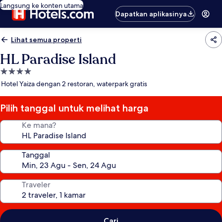
Langsung ke konten utama
Dapatkan aplikasinya
Lihat semua properti
HL Paradise Island
Properti
bintang
Hotel Yaiza dengan 2 restoran, waterpark gratis
4.0
Pilih tanggal untuk melihat harga
Ke mana?
Tanggal
Traveler
Cari