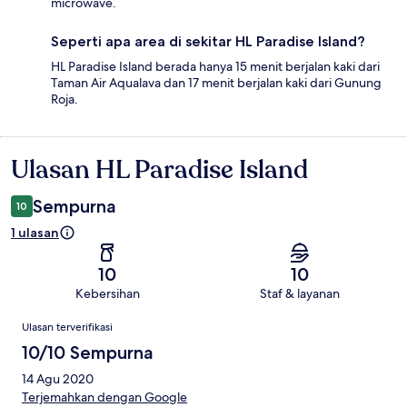
microwave.
Seperti apa area di sekitar HL Paradise Island?
HL Paradise Island berada hanya 15 menit berjalan kaki dari
Taman Air Aqualava dan 17 menit berjalan kaki dari Gunung
Roja.
Ulasan HL Paradise Island
Ulasan
Sempurna
10
1 ulasan
10
10
Kebersihan
Staf & layanan
Ulasan
Ulasan terverifikasi
10/10 Sempurna
14 Agu 2020
Terjemahkan dengan Google