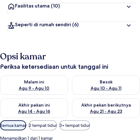
Fasilitas utama
(10)
Seperti di rumah sendiri
(6)
Opsi kamar
Periksa ketersediaan untuk tanggal ini
Periksa ketersediaan untuk malam ini Agu 9 - Agu 10
Periksa ketersediaan untuk be
Malam ini
Besok
Agu 9 - Agu 10
Agu 10 - Agu 11
Periksa ketersediaan untuk akhir pekan ini Agu 14 - Agu 16
Periksa ketersediaan untuk ak
Akhir pekan ini
Akhir pekan berikutnya
Agu 14 - Agu 16
Agu 21 - Agu 23
Filter
Semua kamar
2 tempat tidur
3+ tempat tidur
tersedia
untuk
Menampilkan 1 dari 1 kamar