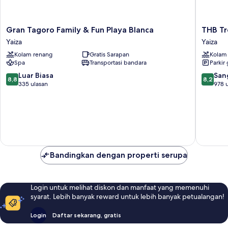
Gran
THB
Gran Tagoro Family & Fun Playa Blanca
THB Tr
Tagoro
Tropical
Yaiza
Yaiza
Family
Island
Kolam renang
Gratis Sarapan
Kolam
&
Apartho
Spa
Transportasi bandara
Parkir 
Fun
Yaiza
Playa
8.8
8.2
Luar Biasa
San
8,8
8,2
Blanca
dari
dari
335 ulasan
978 
Yaiza
10,
10,
Luar
Sangat
Biasa,
Baik,
335
978
ulasan
ulasan
Bandingkan dengan properti serupa
Login untuk melihat diskon dan manfaat yang memenuhi
syarat. Lebih banyak reward untuk lebih banyak petualangan!
Login
Daftar sekarang, gratis