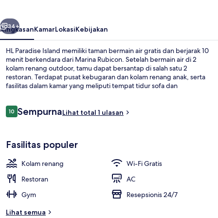
belumnya
Berikutnya
34+
Ringkasan
Kamar
Lokasi
Kebijakan
HL Paradise Island memiliki taman bermain air gratis dan berjarak 10
menit berkendara dari Marina Rubicon. Setelah bermain air di 2
kolam renang outdoor, tamu dapat bersantap di salah satu 2
restoran. Terdapat pusat kebugaran dan kolam renang anak, serta
fasilitas dalam kamar yang meliputi tempat tidur sofa dan
microwave.
Ulasan
Sempurna
10
Lihat total 1 ulasan
10 dari 10
Waterpark
Fasilitas populer
Kolam renang
Wi-Fi Gratis
Restoran
AC
Gym
Resepsionis 24/7
Lihat semua