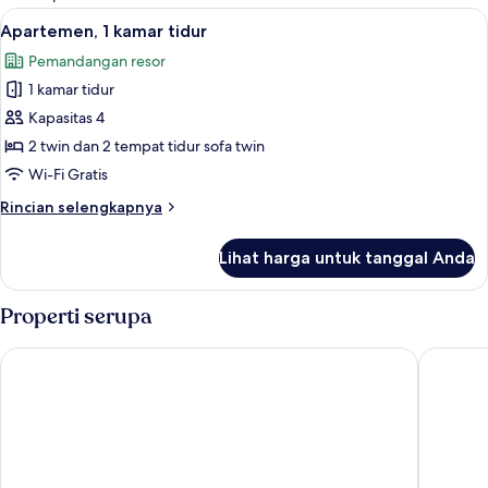
kamar
Lihat
Apartemen, 1 kamar tidur | 1 kamar tidu
10
Apartemen, 1 kamar tidur
semua
Pemandangan resor
foto
1 kamar tidur
untuk
Apartemen,
Kapasitas 4
1
2 twin dan 2 tempat tidur sofa twin
kamar
Wi-Fi Gratis
tidur
Rincian
Rincian selengkapnya
lebih
lanjut
Lihat harga untuk tanggal Anda
untuk
Apartemen,
1
Properti serupa
kamar
tidur
Gran Tagoro Family & Fun Playa Blanca
THB Trop