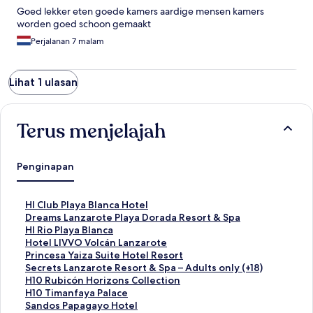
Goed lekker eten goede kamers aardige mensen kamers
worden goed schoon gemaakt
Perjalanan 7 malam
Lihat 1 ulasan
Terus menjelajah
Penginapan
T
Hl Club Playa Blanca Hotel
a
T
Dreams Lanzarote Playa Dorada Resort & Spa
u
a
T
Hl Rio Playa Blanca
t
u
a
T
Hotel LIVVO Volcán Lanzarote
a
t
u
a
T
Princesa Yaiza Suite Hotel Resort
n
a
t
u
a
T
Secrets Lanzarote Resort & Spa – Adults only (+18)
S
n
a
t
u
a
T
H10 Rubicón Horizons Collection
t
S
n
a
t
u
a
T
H10 Timanfaya Palace
a
t
S
n
a
t
u
a
T
Sandos Papagayo Hotel