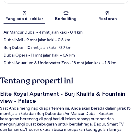
Peta
Yang ada di sekitar
Berkeliling
Restoran
Air Mancur Dubai
- 4 mnt jalan kaki
- 0.4 km
Dubai Mall
- 9 mnt jalan kaki
- 0.8 km
Burj Dubai
- 10 mnt jalan kaki
- 0.9 km
Dubai Opera
- 11 mnt jalan kaki
- 0.9 km
Dubai Aquarium & Underwater Zoo
- 18 mnt jalan kaki
- 1.5 km
Tentang properti ini
Elite Royal Apartment - Burj Khalifa & Fountain
view - Palace
Saat Anda menginap di apartemen ini, Anda akan berada dalam jarak 15
menit jalan kaki dari Burj Dubai dan Air Mancur Dubai. Rasakan
kesegaran berenang di pagi hari di kolam renang outdoor dan
mengunjungi pusat kebugaran untuk berolahraga. Dapur, Smart TV,
dan lemari es/freezer ukuran biasa merupakan keunggulan lainnya.