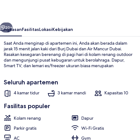
Apartment
-
Burj
belumnya
Berikutnya
Khalifa
20+
Ringkasan
Fasilitas
Lokasi
Kebijakan
&
Saat Anda menginap di apartemen ini, Anda akan berada dalam
Fountain
jarak 15 menit jalan kaki dari Burj Dubai dan Air Mancur Dubai.
Rasakan kesegaran berenang di pagi hari di kolam renang outdoor
view
dan mengunjungi pusat kebugaran untuk berolahraga. Dapur,
-
Smart TV, dan lemari es/freezer ukuran biasa merupakan
keunggulan lainnya. Properti ini berada dekat dengan transportasi
Palace
umum: Stasiun Tram Dubai Trolley Station 3 berjarak 3 menit dan
Seluruh apartemen
Stasiun Tram Dubai Trolley Station 2 berjarak 6 menit.
4 kamar tidur
3 kamar mandi
Kapasitas 10
Penthouse Eksklusif, 4 kamar tidur |
Fasilitas populer
Kolam renang
Dapur
Parkir gratis
Wi-Fi Gratis
AC
Gym