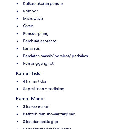
Kulkas (ukuran penuh)
Kompor
Microwave
Oven
Pencuci piring
Pembuat espresso
Lemari es
Peralatan masak/ perabot/ perkakas
Pemanggang roti
Kamar Tidur
4 kamar tidur
Seprai linen disediakan
Kamar Mandi
3 kamar mandi
Bathtub dan shower terpisah
Sikat dan pasta gigi