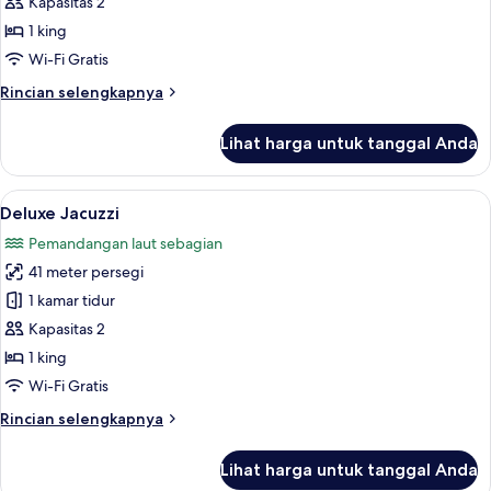
Suite
Kapasitas 2
Jacuzzi
1 king
Seaview
Wi-Fi Gratis
Rincian
Rincian selengkapnya
lebih
lanjut
Lihat harga untuk tanggal Anda
untuk
Junior
Suite
Lihat
Deluxe Jacuzzi | Minibar, brankas, mej
7
Jacuzzi
Deluxe Jacuzzi
semua
Seaview
Pemandangan laut sebagian
foto
41 meter persegi
untuk
Deluxe
1 kamar tidur
Jacuzzi
Kapasitas 2
1 king
Wi-Fi Gratis
Rincian
Rincian selengkapnya
lebih
lanjut
Lihat harga untuk tanggal Anda
untuk