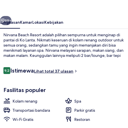
belumnya
Berikutnya
99+
Ringkasan
Kamar
Lokasi
Kebijakan
Nirvana Beach Resort adalah pilihan sempurna untuk menginap di
pantai di Ko Lanta. Nikmati keseruan di kolam renang outdoor untuk
semua orang, sedangkan tamu yang ingin memanjakan diri bisa
menikmati layanan spa. Nirvana melayani sarapan, makan siang, dan
makan malam. Keunggulan lainnya meliputi 2 bar/lounge, bar tepi
kolam renang, dan pusat kebugaran.
Ulasan
Istimewa
9,2
Lihat total 37 ulasan
9,2 dari 10
Pemandangan sekitar dari properti
Fasilitas populer
Kolam renang
Spa
Transportasi bandara
Parkir gratis
Wi-Fi Gratis
Restoran