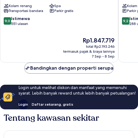
Resort
Resort
Kolam renang
Spa
Kolam
and
Ko
Transportasi bandara
Parkir gratis
Parkir 
Spa
Lanta
Ko
9.0
9.2
Istimewa
Ist
9,0
9,2
Lanta
dari
dari
551 ulasan
288 
10,
10,
Istimewa,
Istimew
Harga
Rp1.847.719
551
288
sekarang
ulasan
ulasan
total Rp2.193.246
Rp1.847.719
termasuk pajak & biaya lainnya
7 Sep - 8 Sep
Bandingkan dengan properti serupa
Login untuk melihat diskon dan manfaat yang memenuhi
syarat. Lebih banyak reward untuk lebih banyak petualangan!
Login
Daftar sekarang, gratis
Tentang kawasan sekitar