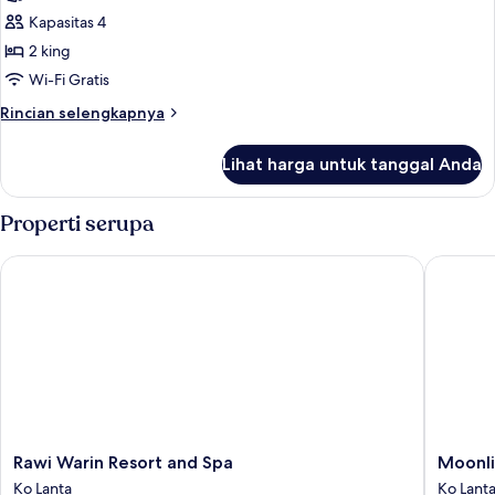
Pool
Kapasitas 4
Villa
2 king
Two
Wi-Fi Gratis
Bedroom
Rincian
Rincian selengkapnya
Duplex
lebih
with
lanjut
Lihat harga untuk tanggal Anda
untuk
Lounge
Beachfront
Jacuzzi
Properti serupa
Pool
Villa
Rawi Warin Resort and Spa
Moonligh
Two
Bedroom
Duplex
with
Lounge
Rawi
Moonlig
Rawi Warin Resort and Spa
Moonli
Warin
Bay
Ko Lanta
Ko Lant