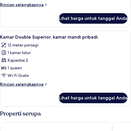
Tempat
Rincian
Rincian selengkapnya
Tidur,
lebih
lanjut
kamar
Lihat harga untuk tanggal Anda
untuk
mandi
Kamar
umum
Ekonomi,
Lihat
Kamar Double Superior, kamar mandi pri
7
Beberapa
Kamar Double Superior, kamar mandi pribadi
semua
Tempat
12 meter persegi
Tidur,
foto
kamar
1 kamar tidur
untuk
mandi
Kamar
Kapasitas 2
umum
Double
1 queen
Superior,
Wi-Fi Gratis
kamar
Rincian
Rincian selengkapnya
mandi
lebih
pribadi
lanjut
Lihat harga untuk tanggal Anda
untuk
Kamar
Double
Properti serupa
Superior,
kamar
Abisko Guesthouse & Activities
Hotell Fj
mandi