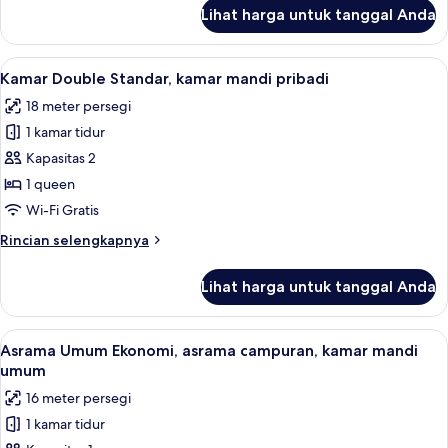
lanjut
Beds)
Lihat harga untuk tanggal Anda
untuk
Kabin
Standar,
Lihat
Kamar Double Standar, kamar mandi prib
10
2
Kamar Double Standar, kamar mandi pribadi
semua
kamar
18 meter persegi
tidur
foto
(6
1 kamar tidur
untuk
Beds)
Kamar
Kapasitas 2
Double
1 queen
Standar,
Wi-Fi Gratis
kamar
Rincian
Rincian selengkapnya
mandi
lebih
pribadi
lanjut
Lihat harga untuk tanggal Anda
untuk
Kamar
Double
Lihat
Tirai kedap cahaya, setrika/meja setrik
5
Standar,
Asrama Umum Ekonomi, asrama campuran, kamar mandi
semua
kamar
umum
mandi
foto
16 meter persegi
pribadi
untuk
1 kamar tidur
Asrama