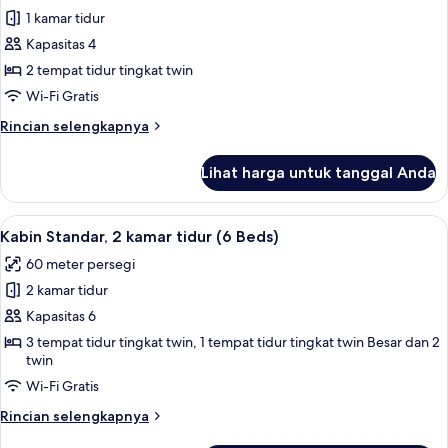
untuk
1 kamar tidur
Kamar
Kapasitas 4
Quadruple
Ekonomi,
2 tempat tidur tingkat twin
Beberapa
Wi-Fi Gratis
Tempat
Rincian
Rincian selengkapnya
Tidur,
lebih
kamar
lanjut
Lihat harga untuk tanggal Anda
untuk
mandi
Kamar
umum
Quadruple
Lihat
Kabin Standar, 2 kamar tidur (6 Beds) 
7
Ekonomi,
Kabin Standar, 2 kamar tidur (6 Beds)
semua
Beberapa
60 meter persegi
Tempat
foto
Tidur,
2 kamar tidur
untuk
kamar
Kabin
Kapasitas 6
mandi
Standar,
umum
3 tempat tidur tingkat twin, 1 tempat tidur tingkat twin Besar dan 2
twin
2
kamar
Wi-Fi Gratis
tidur
Rincian
Rincian selengkapnya
(6
lebih