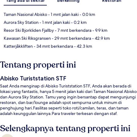
Yang ada di sekitar
Berkeliling
Restoran
Taman Nasional Abisko
- 1 mnt jalan kaki
- 0.0 km
Aurora Sky Station
- 1 mnt jalan kaki
- 0.2 km
Resor Ski Bjorkliden Fjallby
- 7 mnt berkendara
- 9.9 km
Kawasan Ski Riksgransen
- 29 mnt berkendara
- 42.9 km
Katterjåkkliften
- 34 mnt berkendara
- 42.3 km
Tentang properti ini
Abisko Turiststation STF
Saat Anda menginap di Abisko Turiststation STF, Anda akan berada di
lokasi yang fantastis, hanya 5 menit jalan kaki dari Taman Nasional Abisko
dan Aurora Sky Station. Tamu yang ingin bersantap dapat mengunjungi
restoran, dan bar/lounge adalah spot sempurna untuk minum di
penghujung hari.Fasilitas seperti toko roti/camilan, teras, dan taman
adalah keunggulan lainnya.Para traveler terkesan dengan staf.
Selengkapnya tentang properti ini