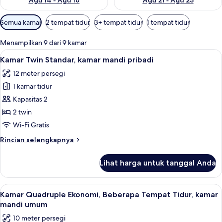
Agu 14 - Agu 16
Agu 21 - Agu 23
Filter
Semua kamar
2 tempat tidur
3+ tempat tidur
1 tempat tidur
tersedia
untuk
Menampilkan 9 dari 9 kamar
kamar
Lihat
Kamar Twin Standar, kamar mandi pribad
7
Kamar Twin Standar, kamar mandi pribadi
semua
12 meter persegi
foto
1 kamar tidur
untuk
Kamar
Kapasitas 2
Twin
2 twin
Standar,
Wi-Fi Gratis
kamar
Rincian
Rincian selengkapnya
mandi
lebih
pribadi
lanjut
Lihat harga untuk tanggal Anda
untuk
Kamar
Twin
Lihat
Kamar Quadruple Ekonomi, Beberapa Te
7
Standar,
Kamar Quadruple Ekonomi, Beberapa Tempat Tidur, kamar
semua
kamar
mandi umum
mandi
foto
10 meter persegi
pribadi