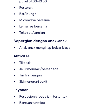
pukul 07.00–10.00
Restoran
Bar/lounge
Microwave bersama
Lemari es bersama
Toko roti/camilan
Bepergian dengan anak-anak
Anak-anak menginap bebas biaya
Aktivitas
Tiket ski
Jalur mendaki/bersepeda
Tur lingkungan
Ski menuruni bukit
Layanan
Resepsionis (pada jam tertentu)
Bantuan tur/tiket