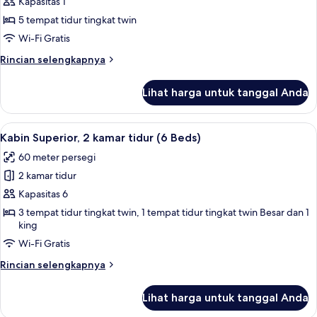
Kapasitas 1
Umum
Ekonomi,
5 tempat tidur tingkat twin
asrama
Wi-Fi Gratis
campuran,
Rincian
Rincian selengkapnya
kamar
lebih
mandi
lanjut
Lihat harga untuk tanggal Anda
untuk
umum
Asrama
Umum
Lihat
Kabin Superior, 2 kamar tidur (6 Beds) 
10
Ekonomi,
Kabin Superior, 2 kamar tidur (6 Beds)
semua
asrama
60 meter persegi
campuran,
foto
kamar
2 kamar tidur
untuk
mandi
Kabin
Kapasitas 6
umum
Superior,
3 tempat tidur tingkat twin, 1 tempat tidur tingkat twin Besar dan 1
king
2
kamar
Wi-Fi Gratis
tidur
Rincian
Rincian selengkapnya
(6
lebih
lanjut
Beds)
Lihat harga untuk tanggal Anda
untuk
Kabin