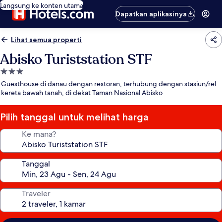
Langsung ke konten utama
Dapatkan aplikasinya
Lihat semua properti
Abisko Turiststation STF
Properti
bintang
Guesthouse di danau dengan restoran, terhubung dengan stasiun/rel
3.0
kereta bawah tanah, di dekat Taman Nasional Abisko
Pilih tanggal untuk melihat harga
Ke mana?
Tanggal
Traveler