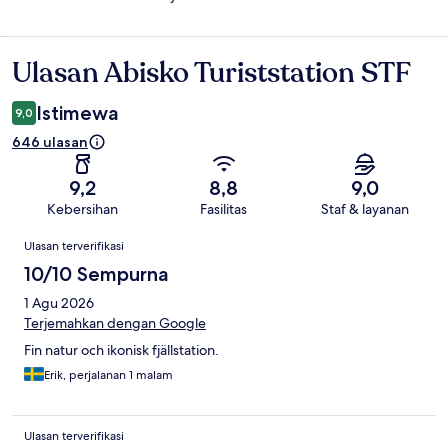
Ulasan Abisko Turiststation STF
Ulasan
Istimewa
9,0
646 ulasan
9,2
8,8
9,0
Kebersihan
Fasilitas
Staf & layanan
Ulasan
Ulasan terverifikasi
10/10 Sempurna
1 Agu 2026
Terjemahkan dengan Google
Fin natur och ikonisk fjällstation.
Erik, perjalanan 1 malam
Ulasan terverifikasi