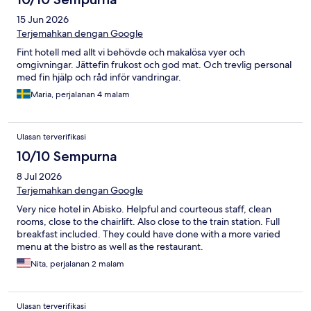
15 Jun 2026
Terjemahkan dengan Google
Fint hotell med allt vi behövde och makalösa vyer och
omgivningar. Jättefin frukost och god mat. Och trevlig personal
med fin hjälp och råd inför vandringar.
Maria, perjalanan 4 malam
Ulasan terverifikasi
10/10 Sempurna
8 Jul 2026
Terjemahkan dengan Google
Very nice hotel in Abisko. Helpful and courteous staff, clean
rooms, close to the chairlift. Also close to the train station. Full
breakfast included. They could have done with a more varied
menu at the bistro as well as the restaurant.
Nita, perjalanan 2 malam
Ulasan terverifikasi