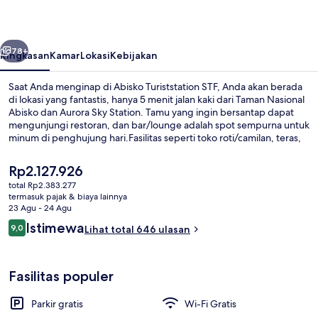
belumnya
Berikutnya
78+
Ringkasan
Kamar
Lokasi
Kebijakan
Saat Anda menginap di Abisko Turiststation STF, Anda akan berada
di lokasi yang fantastis, hanya 5 menit jalan kaki dari Taman Nasional
Abisko dan Aurora Sky Station. Tamu yang ingin bersantap dapat
mengunjungi restoran, dan bar/lounge adalah spot sempurna untuk
minum di penghujung hari.Fasilitas seperti toko roti/camilan, teras,
dan taman adalah keunggulan lainnya.Para traveler terkesan
dengan staf.
Harga
Rp2.127.926
saat
total Rp2.383.277
ini
termasuk pajak & biaya lainnya
Sauna
Rp2.127.926
23 Agu - 24 Agu
Ulasan
Istimewa
9,0
Lihat total 646 ulasan
9,0 dari 10
Fasilitas populer
Parkir gratis
Wi-Fi Gratis