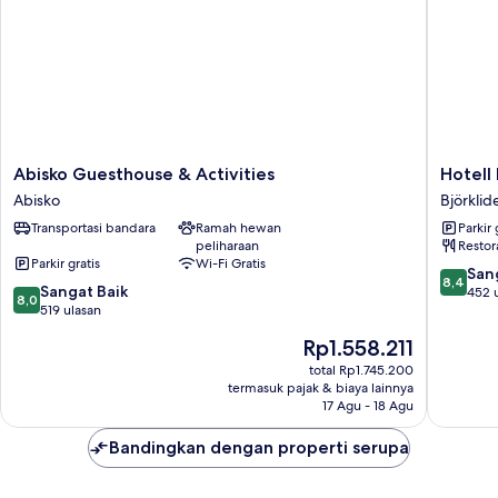
pribadi
Abisko
Hotell
Abisko Guesthouse & Activities
Hotell 
Guesthouse
Fjället
Abisko
Björklid
&
Björklid
Transportasi bandara
Ramah hewan
Parkir 
Activities
peliharaan
Restor
Abisko
Parkir gratis
Wi-Fi Gratis
8.4
San
8,4
8.0
Sangat Baik
dari
452 
8,0
dari
519 ulasan
10,
10,
Sangat
Harga
Rp1.558.211
Sangat
Baik,
sekarang
Baik,
total Rp1.745.200
452
Rp1.558.211
termasuk pajak & biaya lainnya
519
ulasan
17 Agu - 18 Agu
ulasan
Bandingkan dengan properti serupa