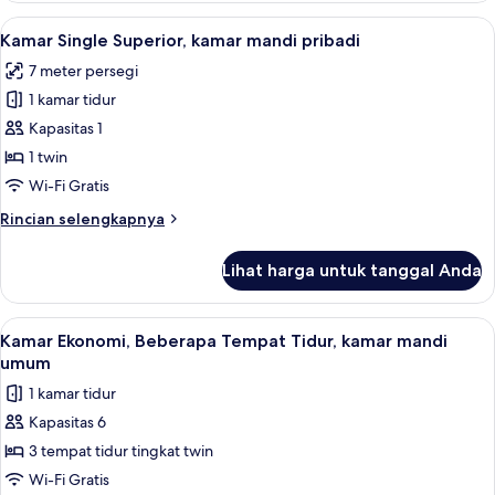
Superior,
Lihat
Tirai kedap cahaya, setrika/meja setrik
6
2
Kamar Single Superior, kamar mandi pribadi
semua
kamar
7 meter persegi
tidur
foto
(6
1 kamar tidur
untuk
Beds)
Kamar
Kapasitas 1
Single
1 twin
Superior,
Wi-Fi Gratis
kamar
Rincian
Rincian selengkapnya
mandi
lebih
pribadi
lanjut
Lihat harga untuk tanggal Anda
untuk
Kamar
Single
Lihat
Tirai kedap cahaya, setrika/meja setrik
4
Superior,
Kamar Ekonomi, Beberapa Tempat Tidur, kamar mandi
semua
kamar
umum
mandi
foto
1 kamar tidur
pribadi
untuk
Kapasitas 6
Kamar
3 tempat tidur tingkat twin
Ekonomi,
Beberapa
Wi-Fi Gratis