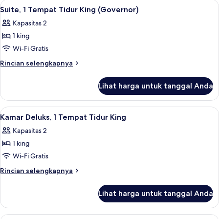
Lihat
Suite, 1 Tempat Tidur King (Governor) |
1
(Carriage
1
Suite, 1 Tempat Tidur King (Governor)
semua
Tempat
House)
Kapasitas 2
Tidur
foto
King
1 king
untuk
(Carriage
Suite,
Wi-Fi Gratis
House)
1
Rincian
Rincian selengkapnya
Tempat
lebih
lanjut
Tidur
Lihat harga untuk tanggal Anda
untuk
King
Suite,
(Governor)
1
Lihat
Seprai Frette Italia, seprai premium, s
3
Tempat
Kamar Deluks, 1 Tempat Tidur King
semua
Tidur
Kapasitas 2
King
foto
(Governor)
1 king
untuk
Kamar
Wi-Fi Gratis
Deluks,
Rincian
Rincian selengkapnya
1
lebih
lanjut
Tempat
Lihat harga untuk tanggal Anda
untuk
Tidur
Kamar
King
Deluks,
Seprai Frette Italia, seprai premium, s