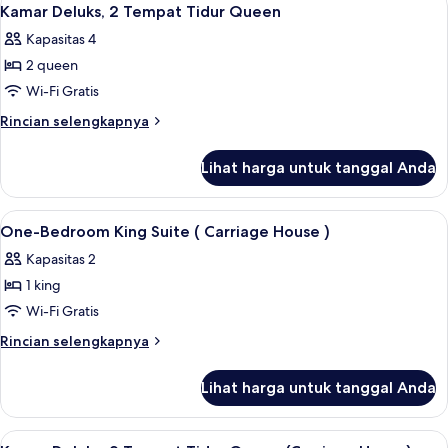
Lihat
3
1
Kamar Deluks, 2 Tempat Tidur Queen
semua
Tempat
Kapasitas 4
Tidur
foto
King
2 queen
untuk
Kamar
Wi-Fi Gratis
Deluks,
Rincian
Rincian selengkapnya
2
lebih
lanjut
Tempat
Lihat harga untuk tanggal Anda
untuk
Tidur
Kamar
Queen
Deluks,
Lihat
Seprai Frette Italia, seprai premium, s
3
2
One-Bedroom King Suite ( Carriage House )
semua
Tempat
Kapasitas 2
Tidur
foto
Queen
1 king
untuk
One-
Wi-Fi Gratis
Bedroom
Rincian
Rincian selengkapnya
King
lebih
lanjut
Suite
Lihat harga untuk tanggal Anda
untuk
(
One-
Carriage
Bedroom
Lihat
Seprai Frette Italia, seprai premium, s
2
King