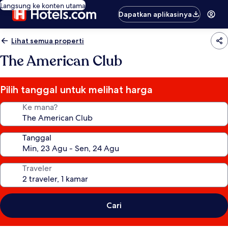
Langsung ke konten utama
Dapatkan aplikasinya
Lihat semua properti
The American Club
Pilih tanggal untuk melihat harga
Ke mana?
Tanggal
Traveler
Cari