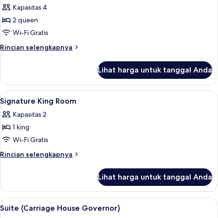
Tidur
Kapasitas 4
King
foto
(Heritage)
2 queen
untuk
Kamar,
Wi-Fi Gratis
2
Rincian
Rincian selengkapnya
Tempat
lebih
lanjut
Tidur
Lihat harga untuk tanggal Anda
untuk
Queen
Kamar,
(Heritage)
2
Lihat
Seprai Frette Italia, seprai premium, s
4
Tempat
Signature King Room
semua
Tidur
Kapasitas 2
Queen
foto
(Heritage)
1 king
untuk
Signature
Wi-Fi Gratis
King
Rincian
Rincian selengkapnya
Room
lebih
lanjut
Lihat harga untuk tanggal Anda
untuk
Signature
King
Lihat
Seprai Frette Italia, seprai premium, s
3
Room
Suite (Carriage House Governor)
semua