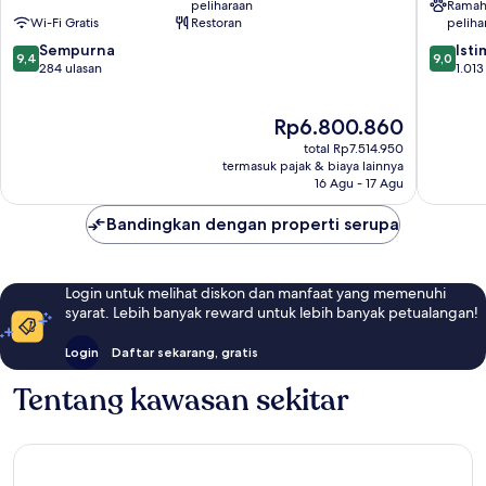
peliharaan
Ramah
Appleto
Wi-Fi Gratis
Restoran
peliha
9.4
9.0
Sempurna
Ist
9,4
9,0
dari
dari
284 ulasan
1.013
10,
10,
Sempurna,
Istimew
Harga
Rp6.800.860
284
1.013
sekarang
ulasan
ulasan
total Rp7.514.950
Rp6.800.860
termasuk pajak & biaya lainnya
16 Agu - 17 Agu
Bandingkan dengan properti serupa
Login untuk melihat diskon dan manfaat yang memenuhi
syarat. Lebih banyak reward untuk lebih banyak petualangan!
Login
Daftar sekarang, gratis
Tentang kawasan sekitar