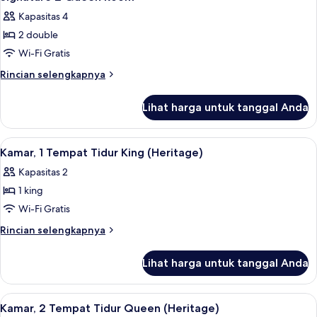
semua
Immersion)
Kapasitas 4
foto
2 double
untuk
Signature
Wi-Fi Gratis
2
Rincian
Rincian selengkapnya
Queen
lebih
lanjut
Room
Lihat harga untuk tanggal Anda
untuk
Signature
2
Lihat
Seprai Frette Italia, seprai premium, s
3
Queen
Kamar, 1 Tempat Tidur King (Heritage)
semua
Room
Kapasitas 2
foto
1 king
untuk
Kamar,
Wi-Fi Gratis
1
Rincian
Rincian selengkapnya
Tempat
lebih
lanjut
Tidur
Lihat harga untuk tanggal Anda
untuk
King
Kamar,
(Heritage)
1
Lihat
Seprai Frette Italia, seprai premium, s
2
Tempat
Kamar, 2 Tempat Tidur Queen (Heritage)
semua