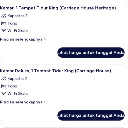
kamar
Lihat
Seprai Frette Italia, seprai premium, s
2
Kamar, 1 Tempat Tidur King (Carriage House Heritage)
semua
Kapasitas 2
foto
1 king
untuk
Kamar,
Wi-Fi Gratis
1
Rincian
Rincian selengkapnya
Tempat
lebih
lanjut
Tidur
Lihat harga untuk tanggal Anda
untuk
King
Kamar,
(Carriage
1
Lihat
Seprai Frette Italia, seprai premium, s
2
House
Tempat
Kamar Deluks, 1 Tempat Tidur King (Carriage House)
semua
Tidur
Heritage)
Kapasitas 2
King
foto
(Carriage
1 king
untuk
House
Kamar
Wi-Fi Gratis
Heritage)
Deluks,
Rincian
Rincian selengkapnya
1
lebih
lanjut
Tempat
Lihat harga untuk tanggal Anda
untuk
Tidur
Kamar
King
Deluks,