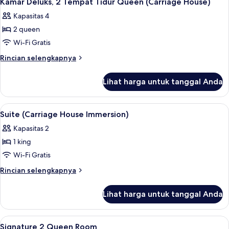
House
Kamar Deluks, 2 Tempat Tidur Queen (Carriage House)
semua
Suite
)
Kapasitas 4
(
foto
Carriage
2 queen
untuk
House
Kamar
Wi-Fi Gratis
)
Deluks,
Rincian
Rincian selengkapnya
2
lebih
lanjut
Tempat
Lihat harga untuk tanggal Anda
untuk
Tidur
Kamar
Queen
Deluks,
Lihat
Seprai Frette Italia, seprai premium, s
2
(Carriage
2
Suite (Carriage House Immersion)
semua
Tempat
House)
Kapasitas 2
Tidur
foto
Queen
1 king
untuk
(Carriage
Suite
Wi-Fi Gratis
House)
(Carriage
Rincian
Rincian selengkapnya
House
lebih
lanjut
Immersion)
Lihat harga untuk tanggal Anda
untuk
Suite
(Carriage
Lihat
Seprai Frette Italia, seprai premium, s
2
House
Signature 2 Queen Room