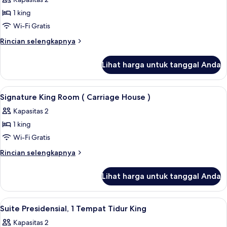
Tidur
foto
King
1 king
untuk
Suite,
Wi-Fi Gratis
1
Rincian
Rincian selengkapnya
Tempat
lebih
lanjut
Tidur
Lihat harga untuk tanggal Anda
untuk
King
Suite,
(Eau
1
Lihat
Seprai Frette Italia, seprai premium, s
2
de
Tempat
Signature King Room ( Carriage House )
semua
Tidur
Vie)
Kapasitas 2
King
foto
(Eau
1 king
untuk
de
Signature
Wi-Fi Gratis
Vie)
King
Rincian
Rincian selengkapnya
Room
lebih
lanjut
(
Lihat harga untuk tanggal Anda
untuk
Carriage
Signature
House
King
Lihat
Seprai Frette Italia, seprai premium, s
1
)
Room
Suite Presidensial, 1 Tempat Tidur King
semua
(
Kapasitas 2
Carriage
foto