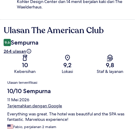
Kohler Design Center dan 14 menit berjalan kaki dari The
Waelderhaus.
Ulasan The American Club
Ulasan
Sempurna
9,6
264 ulasan
10
9,2
9,8
Kebersihan
Lokasi
Staf & layanan
Ulasan
Ulasan terverifikasi
10/10 Sempurna
11 Mei 2026
Terjemahkan dengan Google
Everything was great. The hotel was beautiful and the SPA was
fantastic. Marvelous experience!
Fabio, perjalanan 2 malam