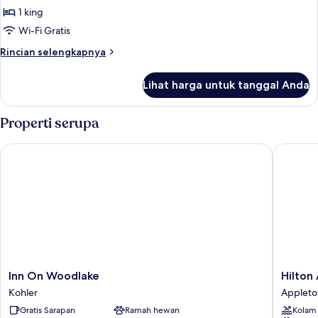
House
1 king
untuk
)
Suite
Wi-Fi Gratis
Presidensial,
Rincian
Rincian selengkapnya
1
lebih
lanjut
Tempat
Lihat harga untuk tanggal Anda
untuk
Tidur
Suite
King
Presidensial,
Properti serupa
1
Tempat
Inn On Woodlake
Hilton A
Tidur
King
Inn
Hilton
Inn On Woodlake
Hilton
On
Appleto
Kohler
Appleto
Woodlake
Paper
Gratis Sarapan
Ramah hewan
Kolam
Kohler
Valley