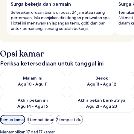
Surga bekerja dan bermain
Surga 
Selesaikan urusan bisnis di pusat 24 jam atau ruang
Temukan 
pertemuan, lalu manjakan diri dengan perawatan spa.
Nikmati 
Hotel ini menawarkan lapangan tenis, golf, dan bar
dalam ka
untuk bersenang-senang setelah bekerja.
Opsi kamar
Periksa ketersediaan untuk tanggal ini
Periksa ketersediaan untuk malam ini Agu 10 - Agu 11
Periksa ketersediaan untuk be
Malam ini
Besok
Agu 10 - Agu 11
Agu 11 - Agu 12
Periksa ketersediaan untuk akhir pekan ini Agu 14 - Agu 16
Periksa ketersediaan untuk ak
Akhir pekan ini
Akhir pekan berikutnya
Agu 14 - Agu 16
Agu 21 - Agu 23
Filter
Semua kamar
1 tempat tidur
2 tempat tidur
tersedia
untuk
Menampilkan 17 dari 17 kamar