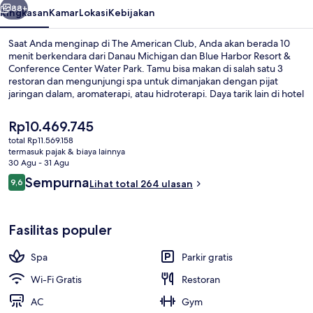
88+
Ringkasan
Kamar
Lokasi
Kebijakan
Saat Anda menginap di The American Club, Anda akan berada 10
menit berkendara dari Danau Michigan dan Blue Harbor Resort &
Conference Center Water Park. Tamu bisa makan di salah satu 3
restoran dan mengunjungi spa untuk dimanjakan dengan pijat
jaringan dalam, aromaterapi, atau hidroterapi. Daya tarik lain di hotel
mewah meliputi 3 bar/lounge, pusat kebugaran, dan taman. Staf
dan kondisi keseluruhan mendapatkan nilai yang baik dari para
Harga
Rp10.469.745
traveler.
saat
total Rp11.569.158
ini
termasuk pajak & biaya lainnya
Eksterior
Rp10.469.745
30 Agu - 31 Agu
Ulasan
Sempurna
9,6
Lihat total 264 ulasan
9,6 dari 10
Fasilitas populer
Spa
Parkir gratis
Wi-Fi Gratis
Restoran
AC
Gym