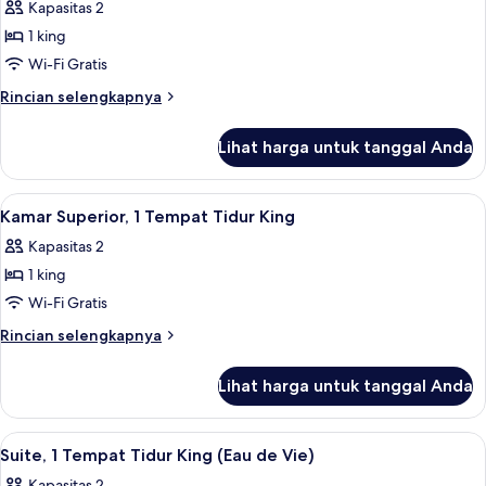
Kapasitas 2
foto
1 king
untuk
Suite
Wi-Fi Gratis
(Carriage
Rincian
Rincian selengkapnya
House
lebih
lanjut
Governor)
Lihat harga untuk tanggal Anda
untuk
Suite
(Carriage
Lihat
Kamar Superior, 1 Tempat Tidur King | 
3
House
Kamar Superior, 1 Tempat Tidur King
semua
Governor)
Kapasitas 2
foto
1 king
untuk
Kamar
Wi-Fi Gratis
Superior,
Rincian
Rincian selengkapnya
1
lebih
lanjut
Tempat
Lihat harga untuk tanggal Anda
untuk
Tidur
Kamar
King
Superior,
Lihat
Suite, 1 Tempat Tidur King (Eau de Vie)
3
1
Suite, 1 Tempat Tidur King (Eau de Vie)
semua
Tempat
Kapasitas 2