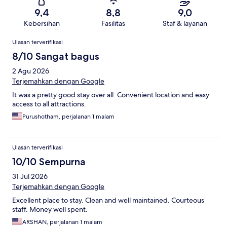
9,4
8,8
9,0
Kebersihan
Fasilitas
Staf & layanan
Ulasan
Ulasan terverifikasi
8/10 Sangat bagus
2 Agu 2026
Terjemahkan dengan Google
It was a pretty good stay over all. Convenient location and easy
access to all attractions.
Purushotham, perjalanan 1 malam
Ulasan terverifikasi
10/10 Sempurna
31 Jul 2026
Terjemahkan dengan Google
Excellent place to stay. Clean and well maintained. Courteous
staff. Money well spent.
ARSHAN, perjalanan 1 malam