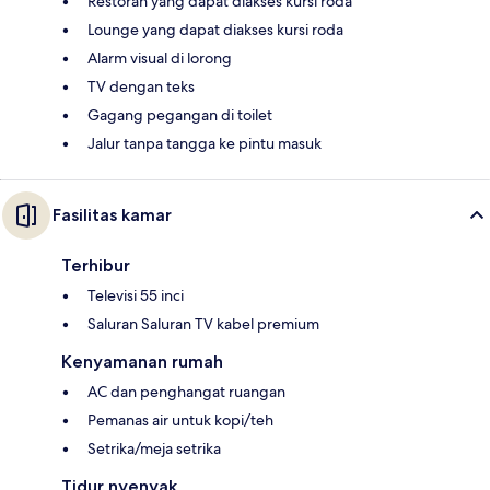
Restoran yang dapat diakses kursi roda
Lounge yang dapat diakses kursi roda
Alarm visual di lorong
TV dengan teks
Gagang pegangan di toilet
Jalur tanpa tangga ke pintu masuk
Fasilitas kamar
Terhibur
Televisi 55 inci
Saluran Saluran TV kabel premium
Kenyamanan rumah
AC dan penghangat ruangan
Pemanas air untuk kopi/teh
Setrika/meja setrika
Tidur nyenyak