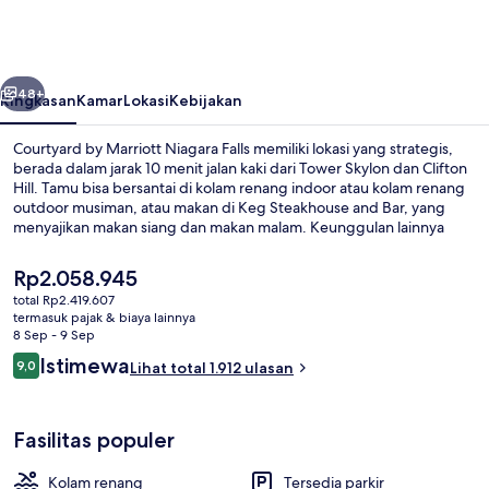
Marriott
Niagara
Falls
belumnya
Berikutnya
48+
Ringkasan
Kamar
Lokasi
Kebijakan
Courtyard by Marriott Niagara Falls memiliki lokasi yang strategis,
berada dalam jarak 10 menit jalan kaki dari Tower Skylon dan Clifton
Hill. Tamu bisa bersantai di kolam renang indoor atau kolam renang
outdoor musiman, atau makan di Keg Steakhouse and Bar, yang
menyajikan makan siang dan makan malam. Keunggulan lainnya
meliputi bar/lounge, pusat kebugaran 24 jam, dan pusat
kebugaran. Tempat tidur di kamar dan staf mendapatkan nilai yang
Harga
Rp2.058.945
bagus dari para traveler.
saat
total Rp2.419.607
ini
termasuk pajak & biaya lainnya
Eksterior
Rp2.058.945
8 Sep - 9 Sep
Ulasan
Istimewa
9,0
Lihat total 1.912 ulasan
9,0 dari 10
Fasilitas populer
Kolam renang
Tersedia parkir