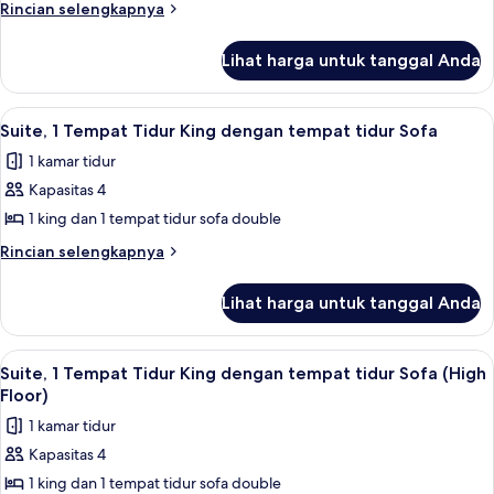
2
Rincian
Rincian selengkapnya
Tempat
lebih
lanjut
Tidur
Lihat harga untuk tanggal Anda
untuk
Queen
Kamar,
(High
2
Lihat
Meja kerja, tirai kedap cahaya, kedap 
1
Floor)
Tempat
Suite, 1 Tempat Tidur King dengan tempat tidur Sofa
semua
Tidur
1 kamar tidur
Queen
foto
(High
Kapasitas 4
untuk
Floor)
Suite,
1 king dan 1 tempat tidur sofa double
1
Rincian
Rincian selengkapnya
Tempat
lebih
lanjut
Tidur
Lihat harga untuk tanggal Anda
untuk
King
Suite,
dengan
1
Lihat
Meja kerja, tirai kedap cahaya, kedap 
1
tempat
Tempat
Suite, 1 Tempat Tidur King dengan tempat tidur Sofa (High
semua
Tidur
tidur
Floor)
King
foto
Sofa
1 kamar tidur
dengan
untuk
tempat
Kapasitas 4
Suite,
tidur
1 king dan 1 tempat tidur sofa double
1
Sofa