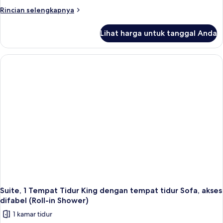
Tempat
Rincian
Rincian selengkapnya
lebih
Tidur
lanjut
King
Lihat harga untuk tanggal Anda
untuk
dengan
Suite,
tempat
1
Tempat
tidur
Tidur
Sofa
King
(High
dengan
Floor)
tempat
tidur
Sofa
(High
Floor)
Suite, 1 Tempat Tidur King dengan tempat tidur Sofa, akses
difabel (Roll-in Shower)
1 kamar tidur