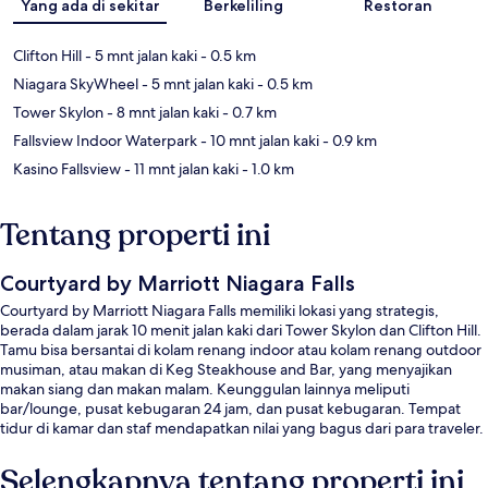
Yang ada di sekitar
Berkeliling
Restoran
Clifton Hill
- 5 mnt jalan kaki
- 0.5 km
Niagara SkyWheel
- 5 mnt jalan kaki
- 0.5 km
Tower Skylon
- 8 mnt jalan kaki
- 0.7 km
Fallsview Indoor Waterpark
- 10 mnt jalan kaki
- 0.9 km
Kasino Fallsview
- 11 mnt jalan kaki
- 1.0 km
Tentang properti ini
Courtyard by Marriott Niagara Falls
Courtyard by Marriott Niagara Falls memiliki lokasi yang strategis,
berada dalam jarak 10 menit jalan kaki dari Tower Skylon dan Clifton Hill.
Tamu bisa bersantai di kolam renang indoor atau kolam renang outdoor
musiman, atau makan di Keg Steakhouse and Bar, yang menyajikan
makan siang dan makan malam. Keunggulan lainnya meliputi
bar/lounge, pusat kebugaran 24 jam, dan pusat kebugaran. Tempat
tidur di kamar dan staf mendapatkan nilai yang bagus dari para traveler.
Selengkapnya tentang properti ini