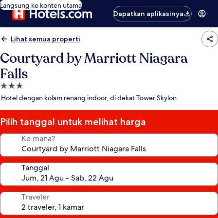
Langsung ke konten utama
Dapatkan aplikasinya
Lihat semua properti
Courtyard by Marriott Niagara
Falls
Properti
bintang
Hotel dengan kolam renang indoor, di dekat Tower Skylon
3.0
Pilih tanggal untuk melihat harga
Ke mana?
Tanggal
Traveler