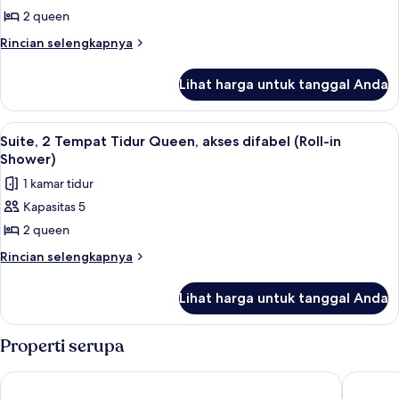
Suite,
2 queen
2
Rincian
Rincian selengkapnya
Tempat
lebih
lanjut
Tidur
Lihat harga untuk tanggal Anda
untuk
Queen
Suite,
(High
2
Lihat
Meja kerja, tirai kedap cahaya, kedap 
1
Floor)
Tempat
Suite, 2 Tempat Tidur Queen, akses difabel (Roll-in
semua
Tidur
Shower)
Queen
foto
1 kamar tidur
(High
untuk
Floor)
Kapasitas 5
Suite,
2 queen
2
Tempat
Rincian
Rincian selengkapnya
lebih
Tidur
lanjut
Queen,
Lihat harga untuk tanggal Anda
untuk
akses
Suite,
difabel
2
Properti serupa
Tempat
(Roll-
Tidur
in
Vittoria Hotel and Suites
Oakes Ho
Queen,
Shower)