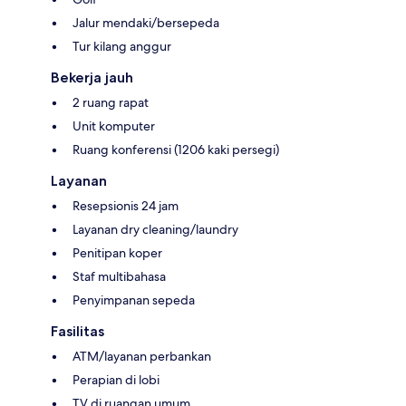
Jalur mendaki/bersepeda
Tur kilang anggur
Bekerja jauh
2 ruang rapat
Unit komputer
Ruang konferensi (1206 kaki persegi)
Layanan
Resepsionis 24 jam
Layanan dry cleaning/laundry
Penitipan koper
Staf multibahasa
Penyimpanan sepeda
Fasilitas
ATM/layanan perbankan
Perapian di lobi
TV di ruangan umum