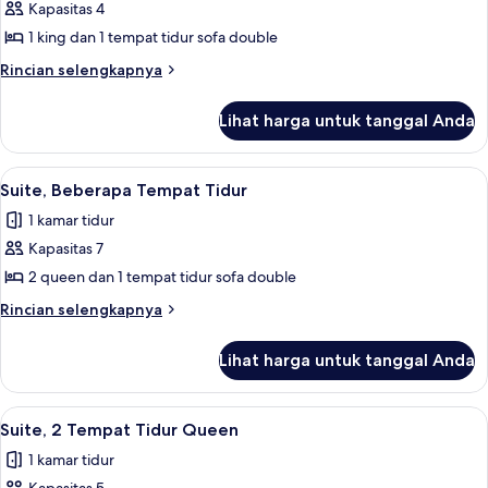
Kapasitas 4
1 king dan 1 tempat tidur sofa double
Rincian
Rincian selengkapnya
lebih
lanjut
Lihat harga untuk tanggal Anda
untuk
Suite,
1
Lihat
Meja kerja, tirai kedap cahaya, kedap 
1
Tempat
Suite, Beberapa Tempat Tidur
semua
Tidur
1 kamar tidur
King
foto
dengan
Kapasitas 7
untuk
tempat
Suite,
2 queen dan 1 tempat tidur sofa double
tidur
Beberapa
Sofa,
Rincian
Rincian selengkapnya
akses
Tempat
lebih
difabel
lanjut
Tidur
Lihat harga untuk tanggal Anda
(Roll-
untuk
in
Suite,
Shower)
Beberapa
Lihat
Meja kerja, tirai kedap cahaya, kedap 
1
Tempat
Suite, 2 Tempat Tidur Queen
semua
Tidur
1 kamar tidur
foto