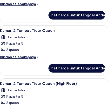
1
Rincian
Rincian selengkapnya
Tempat
lebih
lanjut
Tidur
Lihat harga untuk tanggal Anda
untuk
King
Kamar,
1
Lihat
Meja kerja, tirai kedap cahaya, kedap 
4
Tempat
Kamar, 2 Tempat Tidur Queen
semua
Tidur
1 kamar tidur
King
foto
Kapasitas 5
untuk
Kamar,
2 queen
2
Rincian
Rincian selengkapnya
Tempat
lebih
lanjut
Tidur
Lihat harga untuk tanggal Anda
untuk
Queen
Kamar,
2
Lihat
Meja kerja, tirai kedap cahaya, kedap 
4
Tempat
Kamar, 2 Tempat Tidur Queen (High Floor)
semua
Tidur
1 kamar tidur
Queen
foto
Kapasitas 5
untuk
Kamar,
2 queen