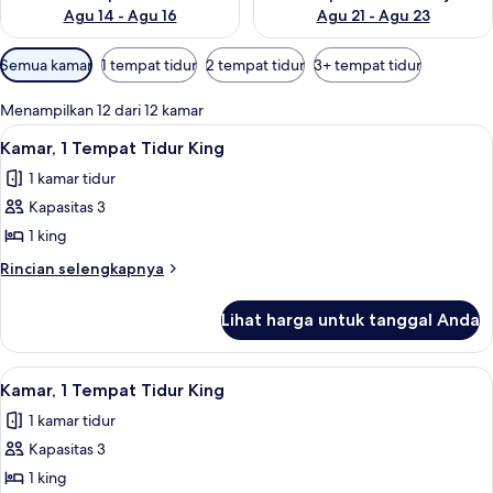
Agu 14 - Agu 16
Agu 21 - Agu 23
Filter
Semua kamar
1 tempat tidur
2 tempat tidur
3+ tempat tidur
tersedia
untuk
Menampilkan 12 dari 12 kamar
kamar
Lihat
Meja kerja, tirai kedap cahaya, kedap 
1
Kamar, 1 Tempat Tidur King
semua
1 kamar tidur
foto
Kapasitas 3
untuk
Kamar,
1 king
1
Rincian
Rincian selengkapnya
Tempat
lebih
lanjut
Tidur
Lihat harga untuk tanggal Anda
untuk
King
Kamar,
1
Lihat
Meja kerja, tirai kedap cahaya, kedap 
1
Tempat
Kamar, 1 Tempat Tidur King
semua
Tidur
1 kamar tidur
King
foto
Kapasitas 3
untuk
Kamar,
1 king