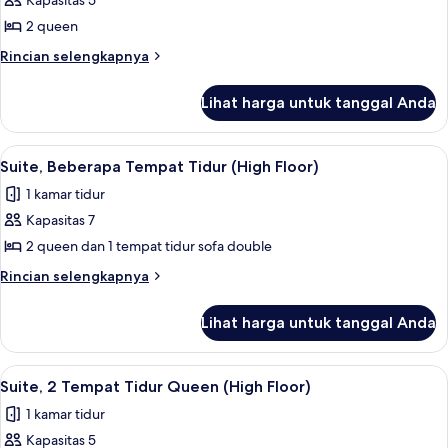
Kapasitas 5
untuk
Suite,
2 queen
2
Rincian
Rincian selengkapnya
Tempat
lebih
lanjut
Tidur
Lihat harga untuk tanggal Anda
untuk
Queen
Suite,
2
Lihat
Meja kerja, tirai kedap cahaya, kedap 
1
Tempat
Suite, Beberapa Tempat Tidur (High Floor)
semua
Tidur
1 kamar tidur
Queen
foto
Kapasitas 7
untuk
Suite,
2 queen dan 1 tempat tidur sofa double
Beberapa
Rincian
Rincian selengkapnya
Tempat
lebih
lanjut
Tidur
Lihat harga untuk tanggal Anda
untuk
(High
Suite,
Floor)
Beberapa
Lihat
Meja kerja, tirai kedap cahaya, kedap 
1
Tempat
Suite, 2 Tempat Tidur Queen (High Floor)
semua
Tidur
1 kamar tidur
(High
foto
Floor)
Kapasitas 5
untuk