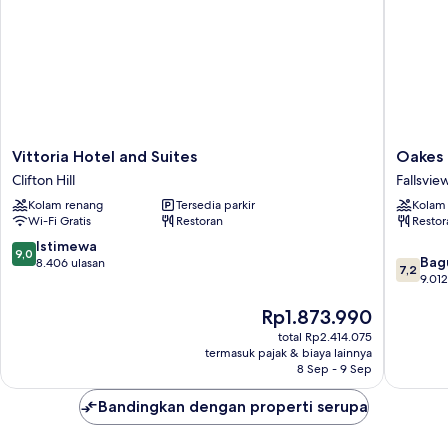
akses
difabel
(Roll-
in
Shower)
Vittoria
Oakes
Vittoria Hotel and Suites
Oakes 
Hotel
Hotel
Clifton Hill
Fallsvie
and
Overloo
Kolam renang
Tersedia parkir
Kolam
Suites
the
Wi-Fi Gratis
Restoran
Restor
Clifton
Falls
Hill
Fallsvie
9.0
Istimewa
9,0
7.2
Bag
dari
8.406 ulasan
7,2
dari
9.012
10,
10,
Istimewa,
Harga
Rp1.873.990
Bagus,
8.406
sekarang
9.012
ulasan
total Rp2.414.075
Rp1.873.990
ulasan
termasuk pajak & biaya lainnya
8 Sep - 9 Sep
Bandingkan dengan properti serupa