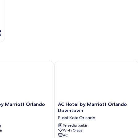
a
 Marriott Orlando Downtown
AC Hotel by Marriott Orlando Down
AC
by Marriott Orlando
AC Hotel by Marriott Orlando
Hotel
Downtown
by
Pusat Kota Orlando
Marriott
g
Orlando
Tersedia parkir
ir
Wi-Fi Gratis
Downtown
AC
Pusat