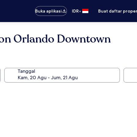
•
Buka aplikasi
IDR
Buat daftar prope
lton Orlando Downtown
Tanggal