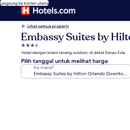
Langsung ke konten utama
Lihat semua properti
Embassy Suites by Hi
Properti
bintang
Hotel dengan kolam renang outdoor, di dekat Danau Eola
3.5
Pilih tanggal untuk melihat harga
Ke mana?
Galeri
foto
untuk
Embassy
Suites
by