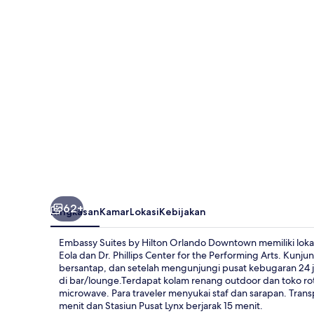
Hilton
Orlando
Downtown
62+
Ringkasan
Kamar
Lokasi
Kebijakan
Embassy Suites by Hilton Orlando Downtown memiliki lokasi
Eola dan Dr. Phillips Center for the Performing Arts. Kun
bersantap, dan setelah mengunjungi pusat kebugaran 24 
di bar/lounge.Terdapat kolam renang outdoor dan toko roti/
microwave. Para traveler menyukai staf dan sarapan. Trans
menit dan Stasiun Pusat Lynx berjarak 15 menit.