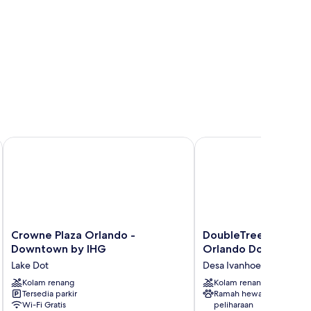
town
Crowne Plaza Orlando - Downtown by IHG
DoubleTree by Hilton
Crowne
DoubleTree
Crowne Plaza Orlando -
DoubleTree by Hilto
Plaza
by
Downtown by IHG
Orlando Downtown
Orlando
Hilton
Lake Dot
Desa Ivanhoe
-
Hotel
Downtown
Kolam renang
Orlando
Kolam renang
Tersedia parkir
Ramah hewan
by
Downtown
Wi-Fi Gratis
peliharaan
IHG
Desa