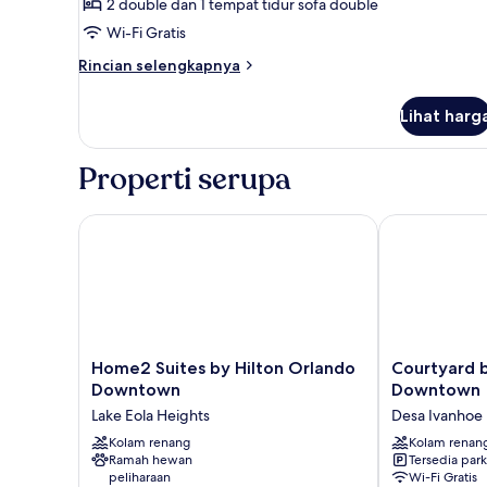
2 double dan 1 tempat tidur sofa double
Tempat
Wi-Fi Gratis
Tidur
Rincian
Rincian selengkapnya
Double
lebih
dan
lanjut
Lihat harg
Satu
untuk
Suite
Tempat
Dua
Tidur
Properti serupa
Tempat
Sofa
Tidur
Double
Home2 Suites by Hilton Orlando Downtown
Courtyard by
dan
Satu
Tempat
Tidur
Sofa
Home2
Courtyard
Home2 Suites by Hilton Orlando
Courtyard 
Suites
by
Downtown
Downtown
by
Marriott
Lake Eola Heights
Desa Ivanhoe
Hilton
Orlando
Orlando
Kolam renang
Downtown
Kolam renan
Ramah hewan
Tersedia park
Downtown
Desa
peliharaan
Wi-Fi Gratis
Lake
Ivanhoe