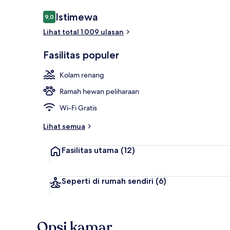
Ulasan
Istimewa
9,0
9,0 dari 10
Lihat total 1.009 ulasan
Lobi
Fasilitas populer
Kolam renang
Ramah hewan peliharaan
Wi-Fi Gratis
Lihat semua
Fasilitas utama
(12)
Seperti di rumah sendiri
(6)
Opsi kamar