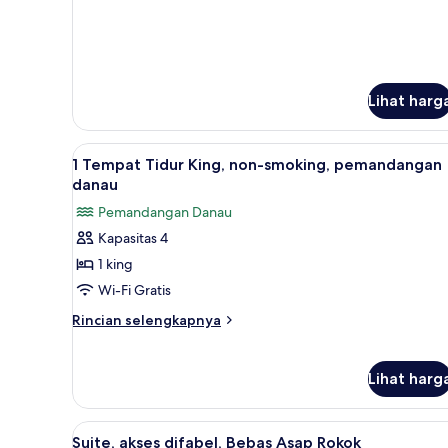
KING
BED-
NONSMOKING
Lihat harg
Lihat
Brankas, meja kerja, tirai keda
9
1 Tempat Tidur King, non-smoking, pemandangan
semua
danau
foto
Pemandangan Danau
untuk
Kapasitas 4
1
1 king
Tempat
Tidur
Wi-Fi Gratis
King,
Rincian
Rincian selengkapnya
non-
lebih
lanjut
smoking,
untuk
Lihat harg
pemandangan
1
danau
Tempat
Tidur
Lihat
Brankas, meja kerja, tirai keda
4
Suite, akses difabel, Bebas Asap Rokok
King,