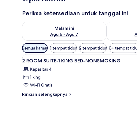
Periksa ketersediaan untuk tanggal ini
Periksa ketersediaan untuk malam ini Agu 6 - Agu 7
Periksa keter
Malam ini
Agu 6 - Agu 7
A
Filter
Semua kamar
1 tempat tidur
2 tempat tidur
3+ tempat tid
tersedia
Lihat
Brankas, meja kerja, tirai keda
untuk
18
2 ROOM SUITE-1 KING BED-NONSMOKING
semua
kamar
Kapasitas 4
foto
1 king
untuk
2
Wi-Fi Gratis
ROOM
Rincian
Rincian selengkapnya
SUITE-
lebih
lanjut
1
untuk
KING
2
BED-
ROOM
NONSMOKING
SUITE-
1