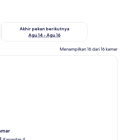
n ini Agu 7 - Agu 9
Periksa ketersediaan untuk akhir pekan berikutnya Agu 14 - A
Akhir pekan berikutnya
Agu 14 - Agu 16
Menampilkan 16 dari 16 kamar
, dan setrika/meja setrika
amar
Kapasitas 4