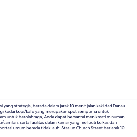
Suite Presid
 yang strategis, berada dalam jarak 10 menit jalan kaki dari Danau
jungi kedai kopi/kafe yang merupakan spot sempurna untuk
jam untuk berolahraga, Anda dapat bersantai menikmati minuman
Lobi
camilan, serta fasilitas dalam kamar yang meliputi kulkas dan
portasi umum berada tidak jauh: Stasiun Church Street berjarak 10