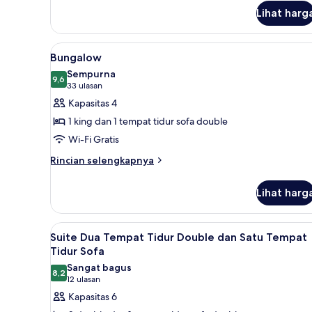
sudut
untuk
Lihat harg
Suite,
1
Tempat
Lihat
Brankas, meja kerja, tirai keda
Tidur
9
Bungalow
semua
King,
Sempurna
sudut
foto
9,6
9,6 dari 10
(33
33 ulasan
untuk
ulasan)
Kapasitas 4
Bungalow
1 king dan 1 tempat tidur sofa double
Wi-Fi Gratis
Rincian
Rincian selengkapnya
lebih
lanjut
Lihat harg
untuk
Bungalow
Lihat
Suite Dua Tempat Tidur Double 
6
Suite Dua Tempat Tidur Double dan Satu Tempat
semua
Tidur Sofa
foto
Sangat bagus
8,2
untuk
8,2 dari 10
(12
12 ulasan
Suite
ulasan)
Kapasitas 6
Dua