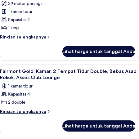
Akses
39 meter persegi
Tidur
untuk
Club
King,
1 kamar tidur
Fairmont
Bebas
Lounge
Kapasitas 2
Gold,
Asap
Rokok,
Studio
1 king
Akses
Suite,
Rincian
Rincian selengkapnya
Club
1
lebih
Lounge
lanjut
Tempat
Lihat harga untuk tanggal Anda
untuk
Tidur
Fairmont
King,
Gold,
Lihat
Seprai premium, bantalan ekstra lemb
5
Bebas
Studio
Fairmont Gold, Kamar, 2 Tempat Tidur Double, Bebas Asap
semua
Suite,
Asap
Rokok, Akses Club Lounge
1
foto
Rokok,
1 kamar tidur
Tempat
untuk
Akses
Tidur
Kapasitas 4
Fairmont
King,
Club
2 double
Gold,
Bebas
Lounge
Asap
Kamar,
Rincian
Rincian selengkapnya
Rokok,
lebih
2
Akses
lanjut
Tempat
Lihat harga untuk tanggal Anda
Club
untuk
Tidur
Lounge
Fairmont
Gold,