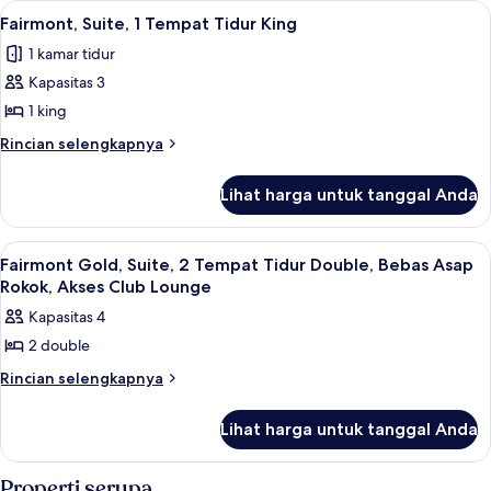
Double,
Lihat
Fairmont, Suite, 1 Tempat Tidur King |
2
Kamar,
Bebas
Fairmont, Suite, 1 Tempat Tidur King
semua
2
Asap
1 kamar tidur
Tempat
foto
Rokok,
Tidur
Kapasitas 3
untuk
Akses
Double,
Fairmont,
1 king
Bebas
Club
Suite,
Asap
Rincian
Rincian selengkapnya
Lounge
Rokok,
1
lebih
Akses
lanjut
Tempat
Lihat harga untuk tanggal Anda
Club
untuk
Tidur
Lounge
Fairmont,
King
Suite,
Lihat
Seprai premium, bantalan ekstra lemb
5
1
Fairmont Gold, Suite, 2 Tempat Tidur Double, Bebas Asap
semua
Tempat
Rokok, Akses Club Lounge
Tidur
foto
Kapasitas 4
King
untuk
2 double
Fairmont
Gold,
Rincian
Rincian selengkapnya
lebih
Suite,
lanjut
2
Lihat harga untuk tanggal Anda
untuk
Tempat
Fairmont
Gold,
Tidur
Properti serupa