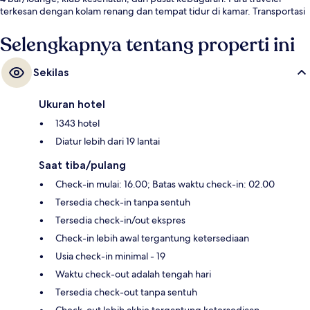
terkesan dengan kolam renang dan tempat tidur di kamar. Transportasi
umum berada tidak jauh: Pemberhentian York St di King St West
berjarak 5 menit dan King St West di Bay St West Side Stop berjarak 6
Selengkapnya tentang properti ini
menit.
Sekilas
Ukuran hotel
1343 hotel
Diatur lebih dari 19 lantai
Saat tiba/pulang
Check-in mulai: 16.00; Batas waktu check-in: 02.00
Tersedia check-in tanpa sentuh
Tersedia check-in/out ekspres
Check-in lebih awal tergantung ketersediaan
Usia check-in minimal - 19
Waktu check-out adalah tengah hari
Tersedia check-out tanpa sentuh
Check-out lebih akhie tergantung ketersediaan