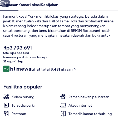
93+
Ringkasan
Kamar
Lokasi
Kebijakan
Fairmont Royal York memiliki lokasi yang strategis, berada dalam
jarak 10 menit jalan kaki dari Hall of Fame Hoki dan Scotiabank Arena.
Kolam renang indoor merupakan tempat yang menyenangkan
untuk berenang, dan tamu bisa makan di REIGN Restaurant, salah
satu 4 restoran, yang menyajikan masakan daerah dan buka untuk
sarapan, makan siang, dan makan malam. Daya tarik lain di hotel
mewah meliputi 4 bar/lounge, klub kesehatan, dan pusat
Harga
Rp3.793.691
kebugaran. Para traveler terkesan dengan kolam renang dan
saat
total Rp4.544.083
tempat tidur di kamar. Transportasi umum berada tidak jauh:
ini
termasuk pajak & biaya lainnya
Pemberhentian York St di King St West berjarak 5 menit dan King St
Eksterior
Rp3.793.691
31 Agu - 1 Sep
West di Bay St West Side Stop berjarak 6 menit.
Ulasan
Istimewa
9,0
Lihat total 8.491 ulasan
9,0 dari 10
Fasilitas populer
Kolam renang
Ramah hewan peliharaan
Tersedia parkir
Akses internet
Restoran
Tersedia kamar terhubung