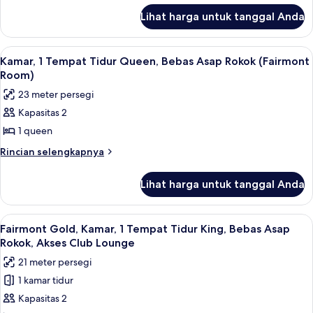
lanjut
King,
Lihat harga untuk tanggal Anda
untuk
Bebas
Kamar,
Asap
1
Lihat
Seprai premium, bantalan ekstra lemb
3
Tempat
Rokok
Kamar, 1 Tempat Tidur Queen, Bebas Asap Rokok (Fairmont
semua
Tidur
Room)
(Fairmont
King,
foto
Room)
23 meter persegi
Bebas
untuk
Asap
Kapasitas 2
Kamar,
Rokok
1 queen
1
(Fairmont
Room)
Tempat
Rincian
Rincian selengkapnya
lebih
Tidur
lanjut
Queen,
Lihat harga untuk tanggal Anda
untuk
Bebas
Kamar,
Asap
1
Lihat
Fairmont Gold, Kamar, 1 Tempat Tidur 
7
Tempat
Rokok
Fairmont Gold, Kamar, 1 Tempat Tidur King, Bebas Asap
semua
Tidur
Rokok, Akses Club Lounge
(Fairmont
Queen,
foto
Room)
21 meter persegi
Bebas
untuk
Asap
1 kamar tidur
Fairmont
Rokok
Kapasitas 2
Gold,
(Fairmont