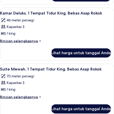
Tidur
Kamar
Double,
Double
Lihat
Kamar Deluks, 1 Tempat Tidur King, Be
3
Deluks,
Bebas
Kamar Deluks, 1 Tempat Tidur King, Bebas Asap Rokok
semua
2
Asap
46 meter persegi
Tempat
foto
Rokok
Tidur
Kapasitas 3
untuk
Double,
Kamar
1 king
Bebas
Deluks,
Asap
Rincian
Rincian selengkapnya
Rokok
1
lebih
lanjut
Tempat
Lihat harga untuk tanggal Anda
untuk
Tidur
Kamar
King,
Deluks,
Lihat
Suite Mewah, 1 Tempat Tidur King, Beb
4
Bebas
1
Suite Mewah, 1 Tempat Tidur King, Bebas Asap Rokok
semua
Tempat
Asap
70 meter persegi
Tidur
foto
Rokok
King,
Kapasitas 3
untuk
Bebas
Suite
1 king
Asap
Mewah,
Rokok
Rincian
Rincian selengkapnya
1
lebih
lanjut
Tempat
Lihat harga untuk tanggal Anda
untuk
Tidur