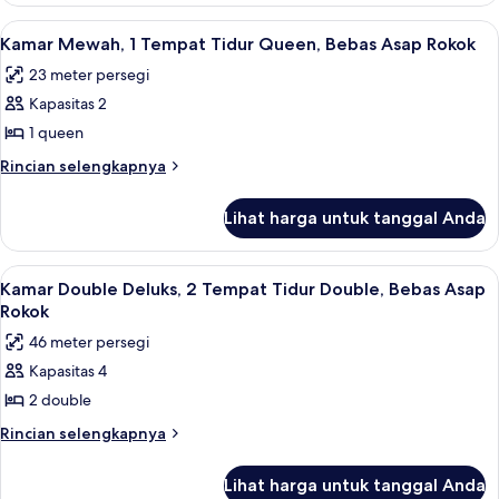
King,
Mewah,
Lihat
Seprai premium, bantalan ekstra lemb
3
Bebas
1
Kamar Mewah, 1 Tempat Tidur Queen, Bebas Asap Rokok
semua
Tempat
Asap
23 meter persegi
Tidur
foto
Rokok
King,
Kapasitas 2
untuk
Bebas
Kamar
1 queen
Asap
Mewah,
Rokok
Rincian
Rincian selengkapnya
1
lebih
lanjut
Tempat
Lihat harga untuk tanggal Anda
untuk
Tidur
Kamar
Queen,
Mewah,
Lihat
Kamar Double Deluks, 2 Tempat Tidur 
2
Bebas
1
Kamar Double Deluks, 2 Tempat Tidur Double, Bebas Asap
semua
Tempat
Asap
Rokok
Tidur
foto
Rokok
46 meter persegi
Queen,
untuk
Bebas
Kapasitas 4
Kamar
Asap
2 double
Double
Rokok
Deluks,
Rincian
Rincian selengkapnya
lebih
2
lanjut
Tempat
Lihat harga untuk tanggal Anda
untuk