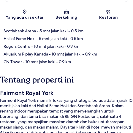
Peta
Yang ada di sekitar
Berkeliling
Restoran
Scotiabank Arena
- 5 mnt jalan kaki
- 0.5 km
Hall of Fame Hoki
- 5 mnt jalan kaki
- 0.5 km
Rogers Centre
- 10 mnt jalan kaki
- 0.9 km
Akuarium Ripley Kanada
- 10 mnt jalan kaki
- 0.9 km
CN Tower
- 10 mnt jalan kaki
- 0.9 km
Tentang properti ini
Fairmont Royal York
Fairmont Royal York memiliki lokasi yang strategis, berada dalam jarak 10
menit jalan kaki dari Hall of Fame Hoki dan Scotiabank Arena. Kolam
renang indoor merupakan tempat yang menyenangkan untuk
berenang, dan tamu bisa makan di REIGN Restaurant, salah satu 4
restoran, yang menyajikan masakan daerah dan buka untuk sarapan,
makan siang, dan makan malam. Daya tarik lain di hotel mewah meliputi
4 bar/lounge, klub kesehatan, dan pusat kebugaran. Para traveler