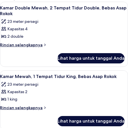
kamar
Lihat
Kamar Double Mewah, 2 Tempat Tidur D
2
Kamar Double Mewah, 2 Tempat Tidur Double, Bebas Asap
semua
Rokok
foto
23 meter persegi
untuk
Kapasitas 4
Kamar
2 double
Double
Mewah,
Rincian
Rincian selengkapnya
lebih
2
lanjut
Tempat
Lihat harga untuk tanggal Anda
untuk
Tidur
Kamar
Double,
Double
Lihat
Seprai premium, bantalan ekstra lemb
3
Mewah,
Bebas
Kamar Mewah, 1 Tempat Tidur King, Bebas Asap Rokok
semua
2
Asap
23 meter persegi
Tempat
foto
Rokok
Tidur
Kapasitas 2
untuk
Double,
Kamar
1 king
Bebas
Mewah,
Asap
Rincian
Rincian selengkapnya
Rokok
1
lebih
lanjut
Tempat
Lihat harga untuk tanggal Anda
untuk
Tidur
Kamar