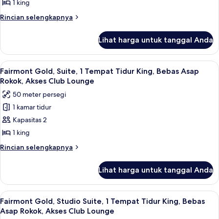
Room)
Kamar,
1 king
1
Rincian
Rincian selengkapnya
Tempat
lebih
lanjut
Tidur
Lihat harga untuk tanggal Anda
untuk
King,
Fairmont
Bebas
Gold,
Lihat
Fairmont Gold, Suite, 1 Tempat Tidur 
8
Asap
Kamar,
Fairmont Gold, Suite, 1 Tempat Tidur King, Bebas Asap
semua
1
Rokok,
Rokok, Akses Club Lounge
Tempat
foto
Akses
50 meter persegi
Tidur
untuk
Club
King,
1 kamar tidur
Fairmont
Bebas
Lounge
Kapasitas 2
Gold,
Asap
Rokok,
Suite,
1 king
Akses
1
Rincian
Rincian selengkapnya
Club
Tempat
lebih
Lounge
lanjut
Tidur
Lihat harga untuk tanggal Anda
untuk
King,
Fairmont
Bebas
Gold,
Lihat
Fairmont Gold, Studio Suite, 1 Tempat
7
Asap
Suite,
Fairmont Gold, Studio Suite, 1 Tempat Tidur King, Bebas
semua
1
Rokok,
Asap Rokok, Akses Club Lounge
Tempat
foto