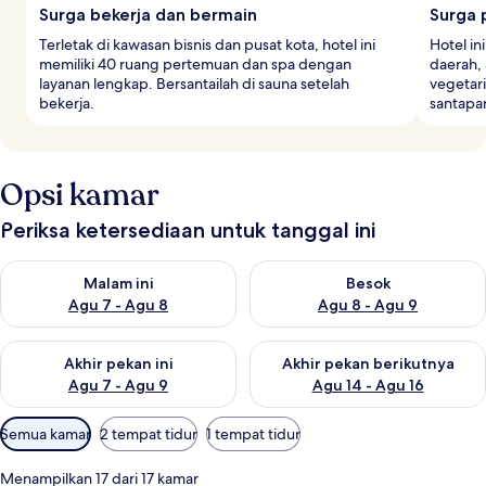
Surga bekerja dan bermain
Surga 
Terletak di kawasan bisnis dan pusat kota, hotel ini
Hotel in
memiliki 40 ruang pertemuan dan spa dengan
daerah,
layanan lengkap. Bersantailah di sauna setelah
vegetar
bekerja.
santapa
Opsi kamar
Periksa ketersediaan untuk tanggal ini
Periksa ketersediaan untuk malam ini Agu 7 - Agu 8
Periksa ketersediaan untuk be
Malam ini
Besok
Agu 7 - Agu 8
Agu 8 - Agu 9
Periksa ketersediaan untuk akhir pekan ini Agu 7 - Agu 9
Periksa ketersediaan untuk ak
Akhir pekan ini
Akhir pekan berikutnya
Agu 7 - Agu 9
Agu 14 - Agu 16
Filter
Semua kamar
2 tempat tidur
1 tempat tidur
tersedia
untuk
Menampilkan 17 dari 17 kamar