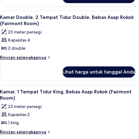
Tidur
Kamar
King,
Khas,
Lihat
Kamar Double, 2 Tempat Tidur Double,
2
Bebas
1
Kamar Double, 2 Tempat Tidur Double, Bebas Asap Rokok
semua
Tempat
Asap
(Fairmont Room)
Tidur
foto
Rokok
23 meter persegi
King,
untuk
Bebas
Kapasitas 4
Kamar
Asap
2 double
Double,
Rokok
2
Rincian
Rincian selengkapnya
lebih
Tempat
lanjut
Tidur
Lihat harga untuk tanggal Anda
untuk
Double,
Kamar
Bebas
Double,
Lihat
Seprai premium, bantalan ekstra lemb
3
2
Asap
Kamar, 1 Tempat Tidur King, Bebas Asap Rokok (Fairmont
semua
Tempat
Room)
Rokok
Tidur
foto
(Fairmont
23 meter persegi
Double,
untuk
Room)
Bebas
Kapasitas 2
Kamar,
Asap
1 king
1
Rokok
(Fairmont
Tempat
Rincian
Rincian selengkapnya
Room)
lebih
Tidur