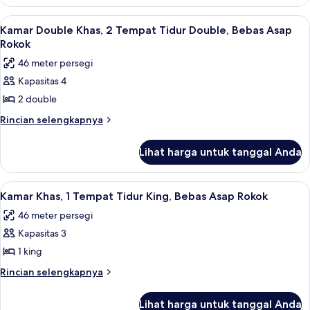
Suite
King,
Mewah,
Lihat
Kamar Double Khas, 2 Tempat Tidur Do
4
Bebas
1
Kamar Double Khas, 2 Tempat Tidur Double, Bebas Asap
semua
Tempat
Asap
Rokok
Tidur
foto
Rokok
46 meter persegi
King,
untuk
Bebas
Kapasitas 4
Kamar
Asap
2 double
Double
Rokok
Khas,
Rincian
Rincian selengkapnya
lebih
2
lanjut
Tempat
Lihat harga untuk tanggal Anda
untuk
Tidur
Kamar
Double,
Double
Lihat
Kamar Khas, 1 Tempat Tidur King, Beba
5
Khas,
Bebas
Kamar Khas, 1 Tempat Tidur King, Bebas Asap Rokok
semua
2
Asap
46 meter persegi
Tempat
foto
Rokok
Tidur
Kapasitas 3
untuk
Double,
Kamar
1 king
Bebas
Khas,
Asap
Rincian
Rincian selengkapnya
Rokok
1
lebih
lanjut
Tempat
Lihat harga untuk tanggal Anda
untuk