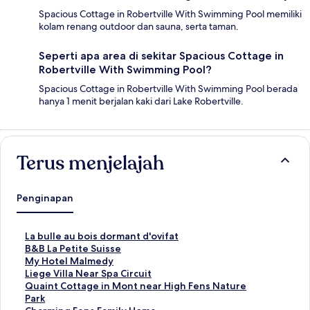
Spacious Cottage in Robertville With Swimming Pool memiliki
kolam renang outdoor dan sauna, serta taman.
Seperti apa area di sekitar Spacious Cottage in
Robertville With Swimming Pool?
Spacious Cottage in Robertville With Swimming Pool berada
hanya 1 menit berjalan kaki dari Lake Robertville.
Terus menjelajah
Penginapan
T
La bulle au bois dormant d'ovifat
a
T
B&B La Petite Suisse
u
a
T
My Hotel Malmedy
t
u
a
T
Liege Villa Near Spa Circuit
a
t
u
a
T
Quaint Cottage in Mont near High Fens Nature
n
a
t
u
a
Park