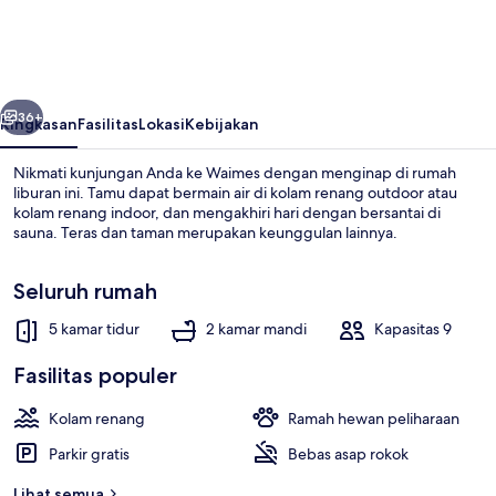
in
Robertville
With
belumnya
Berikutnya
Swimming
36+
Ringkasan
Fasilitas
Lokasi
Kebijakan
Pool
Nikmati kunjungan Anda ke Waimes dengan menginap di rumah
liburan ini. Tamu dapat bermain air di kolam renang outdoor atau
kolam renang indoor, dan mengakhiri hari dengan bersantai di
sauna. Teras dan taman merupakan keunggulan lainnya.
Seluruh rumah
5 kamar tidur
2 kamar mandi
Kapasitas 9
Rumah | Ruang keluarga
Fasilitas populer
Kolam renang
Ramah hewan peliharaan
Parkir gratis
Bebas asap rokok
Lihat semua