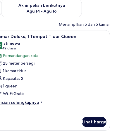
n ini Agu 7 - Agu 9
Periksa ketersediaan untuk akhir pekan berikutnya Agu 14 - A
Akhir pekan berikutnya
Agu 14 - Agu 16
Menampilkan 5 dari 5 kamar
t, brankas, dan meja kerja
ihat
Kamar Deluks, 1 Tempat Tidur Queen | Seprai 
6
amar Deluks, 1 Tempat Tidur Queen
emua
Istimewa
oto
0
9,0 dari 10
(49
49 ulasan
ntuk
ulasan)
Pemandangan kota
amar
23 meter persegi
eluks,
1 kamar tidur
Kapasitas 2
empat
1 queen
idur
ueen
Wi-Fi Gratis
ncian
ncian selengkapnya
bih
njut
tuk
Lihat harga
amar
luks,