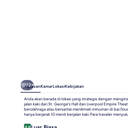
Marriott
Liverpool
City
Centre
72+
Ringkasan
Kamar
Lokasi
Kebijakan
Anda akan berada di lokasi yang strategis dengan menginap
jalan kaki dari St. George's Hall dan Liverpool Empire T
berolahraga atau bersantai menikmati minuman di bar/loun
hanya berjarak 10 menit berjalan kaki.Para traveler menyuka
Ulasan
Luar Biasa
8,8