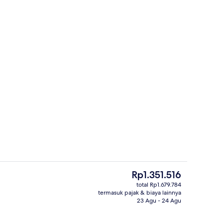
indoor
Resepsionis
Harga
Rp1.351.516
saat
total Rp1.679.784
ini
termasuk pajak & biaya lainnya
a
Teras/patio
Rp1.351.516
23 Agu - 24 Agu