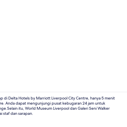
Pernikahan 
 di Delta Hotels by Marriott Liverpool City Centre, hanya 5 menit
heatre. Anda dapat mengunjungi pusat kebugaran 24 jam untuk
ge.Selain itu, World Museum Liverpool dan Galeri Seni Walker
Objek wisat
i staf dan sarapan.