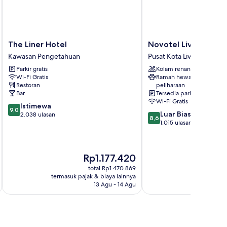
The
Novotel
The Liner Hotel
Novotel Liverpool C
Liner
Liverpool
Kawasan Pengetahuan
Pusat Kota Liverpool
Hotel
Centre
Parkir gratis
Kolam renang
Kawasan
Pusat
Wi-Fi Gratis
Ramah hewan
Pengetahuan
Kota
Restoran
peliharaan
Liverpool
Bar
Tersedia parkir
Wi-Fi Gratis
9.0
Istimewa
9,0
8.6
Luar Biasa
dari
2.038 ulasan
8,6
dari
1.015 ulasan
10,
10,
Istimewa,
Luar
2.038
Biasa,
ulasan
Harga
H
Rp1.177.420
1.015
sekarang
s
ulasan
total Rp1.470.869
Rp1.177.420
R
termasuk pajak & biaya lainnya
termasuk paj
13 Agu - 14 Agu