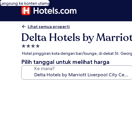
Langsung ke konten utama
Lihat semua properti
Delta Hotels by Marriot
Properti
bintang
Hotel pinggiran kota dengan bar/lounge, di dekat St. Georg
4.0
Pilih tanggal untuk melihat harga
Ke mana?
Galeri
foto
untuk
Delta
Hotels
by