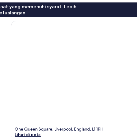
faat yang memenuhi syarat. Lebih
etualangan!
One Queen Square, Liverpool, England, L1 1RH
Lihat di peta