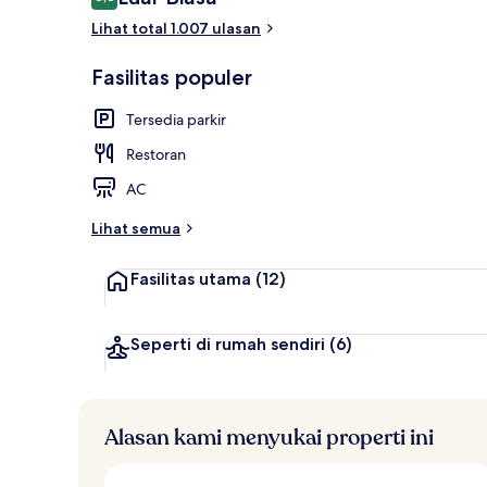
8,8 dari 10
Lihat total 1.007 ulasan
Restoran
Fasilitas populer
Tersedia parkir
Restoran
AC
Lihat semua
Fasilitas utama
(12)
Seperti di rumah sendiri
(6)
Alasan kami menyukai properti ini