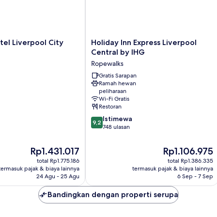
Holiday
el Liverpool City
Holiday Inn Express Liverpool
Inn
Central by IHG
Express
Ropewalks
Liverpool
Central
Gratis Sarapan
Ramah hewan
by
peliharaan
IHG
Wi-Fi Gratis
Ropewalks
Restoran
9.2
Istimewa
9,2
dari
748 ulasan
10,
Istimewa,
Harga
Harga
Rp1.431.017
Rp1.106.975
748
sekarang
sekarang
total Rp1.775.186
total Rp1.386.335
ulasan
Rp1.431.017
Rp1.106.975
termasuk pajak & biaya lainnya
termasuk pajak & biaya lainnya
24 Agu - 25 Agu
6 Sep - 7 Sep
Bandingkan dengan properti serupa