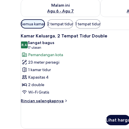
Periksa ketersediaan untuk malam ini Agu 6 - Agu 7
Periksa keter
Malam ini
Agu 6 - Agu 7
A
Filter
Semua kamar
2 tempat tidur
1 tempat tidur
tersedia
Lihat
Kamar Keluarga, 2 Tempat Tidu
untuk
6
Kamar Keluarga, 2 Tempat Tidur Double
semua
kamar
Sangat bagus
foto
8,4
8,4 dari 10
(17
17 ulasan
untuk
ulasan)
Pemandangan kota
Kamar
23 meter persegi
Keluarga,
1 kamar tidur
2
Kapasitas 4
Tempat
2 double
Tidur
Double
Wi-Fi Gratis
Rincian
Rincian selengkapnya
lebih
lanjut
untuk
Lihat harg
Kamar
Keluarga,