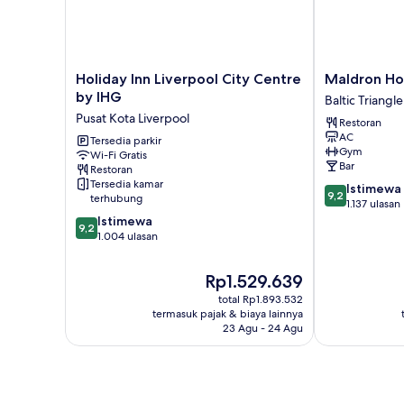
Holiday
Maldron
Holiday Inn Liverpool City Centre
Maldron Hot
Inn
Hotel
by IHG
Baltic Triangle
Liverpool
Liverpool
Pusat Kota Liverpool
Restoran
City
City
AC
Centre
Tersedia parkir
Baltic
Gym
Wi-Fi Gratis
by
Triangle
Bar
Restoran
IHG
Tersedia kamar
9.2
Istimewa
Pusat
9,2
terhubung
dari
1.137 ulasan
Kota
9.2
10,
Istimewa
Liverpool
9,2
dari
Istimewa,
1.004 ulasan
10,
1.137
Istimewa,
ulasan
Harga
Rp1.529.639
1.004
sekarang
total Rp1.893.532
ulasan
Rp1.529.639
termasuk pajak & biaya lainnya
23 Agu - 24 Agu