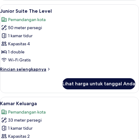
Triple
Lihat
Bantalan ekstra lembut, brankas, meja 
6
(Melia)
Junior Suite The Level
semua
Pemandangan kota
foto
50 meter persegi
untuk
Junior
1 kamar tidur
Suite
Kapasitas 4
The
1 double
Level
Wi-Fi Gratis
Rincian
Rincian selengkapnya
lebih
lanjut
Lihat harga untuk tanggal Anda
untuk
Junior
Suite
Lihat
Bantalan ekstra lembut, brankas, meja 
5
The
Kamar Keluarga
semua
Level
Pemandangan kota
foto
33 meter persegi
untuk
Kamar
1 kamar tidur
Keluarga
Kapasitas 2