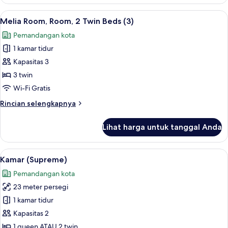
Melia
Room,
Lihat
Bantalan ekstra lembut, brankas, meja 
5
Room,
Melia Room, Room, 2 Twin Beds (3)
semua
2
Pemandangan kota
Twin
foto
Beds
1 kamar tidur
untuk
(2+1)
Melia
Kapasitas 3
Room,
3 twin
Room,
Wi-Fi Gratis
2
Rincian
Rincian selengkapnya
Twin
lebih
Beds
lanjut
Lihat harga untuk tanggal Anda
untuk
(3)
Melia
Room,
Lihat
Bantalan ekstra lembut, brankas, meja 
3
Room,
Kamar (Supreme)
semua
2
Pemandangan kota
Twin
foto
Beds
23 meter persegi
untuk
(3)
Kamar
1 kamar tidur
(Supreme)
Kapasitas 2
1 queen ATAU 2 twin