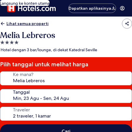
Langsung ke konten utama
Dapatkan aplikasinya
Lihat semua properti
Melia Lebreros
Properti
bintang
Hotel dengan 3 bar/lounge, di dekat Katedral Seville
4.0
Pilih tanggal untuk melihat harga
Ke mana?
Tanggal
Traveler
Cari