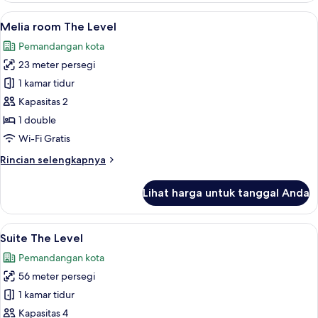
Room,
Lihat
Bantalan ekstra lembut, brankas, meja 
8
Kamar,
Melia room The Level
semua
2
Pemandangan kota
Tempat
foto
Tidur
23 meter persegi
untuk
Twin
Melia
1 kamar tidur
room
Kapasitas 2
The
1 double
Level
Wi-Fi Gratis
Rincian
Rincian selengkapnya
lebih
lanjut
Lihat harga untuk tanggal Anda
untuk
Melia
room
Lihat
Bantalan ekstra lembut, brankas, meja 
12
The
Suite The Level
semua
Level
Pemandangan kota
foto
56 meter persegi
untuk
Suite
1 kamar tidur
The
Kapasitas 4