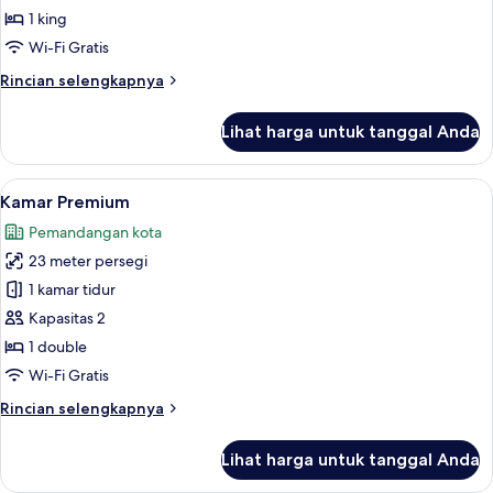
1 king
Wi-Fi Gratis
Rincian
Rincian selengkapnya
lebih
lanjut
Lihat harga untuk tanggal Anda
untuk
Kamar
Keluarga
Lihat
Kamar Premium | Bantalan ekstra lembu
7
Kamar Premium
semua
Pemandangan kota
foto
23 meter persegi
untuk
Kamar
1 kamar tidur
Premium
Kapasitas 2
1 double
Wi-Fi Gratis
Rincian
Rincian selengkapnya
lebih
lanjut
Lihat harga untuk tanggal Anda
untuk
Kamar