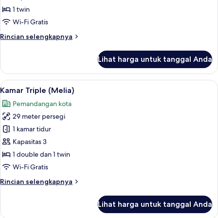
Level
1 twin
Wi-Fi Gratis
Rincian
Rincian selengkapnya
lebih
lanjut
Lihat harga untuk tanggal Anda
untuk
Suite
The
Lihat
Kamar Triple (Melia) | Bantalan ekstra
5
Level
Kamar Triple (Melia)
semua
Pemandangan kota
foto
29 meter persegi
untuk
Kamar
1 kamar tidur
Triple
Kapasitas 3
(Melia)
1 double dan 1 twin
Wi-Fi Gratis
Rincian
Rincian selengkapnya
lebih
lanjut
Lihat harga untuk tanggal Anda
untuk
Kamar