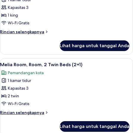
untuk
(2+1)
Melia
Kapasitas 3
Room,
1 king
Room,
Wi-Fi Gratis
1
Rincian
Rincian selengkapnya
Double
lebih
Bed
lanjut
Lihat harga untuk tanggal Anda
untuk
(3)
Melia
Room,
Lihat
Bantalan ekstra lembut, brankas, meja 
5
Room,
Melia Room, Room, 2 Twin Beds (2+1)
semua
1
Pemandangan kota
Double
foto
Bed
1 kamar tidur
untuk
(3)
Melia
Kapasitas 3
Room,
2 twin
Room,
Wi-Fi Gratis
2
Rincian
Rincian selengkapnya
Twin
lebih
Beds
lanjut
Lihat harga untuk tanggal Anda
untuk
(2+1)