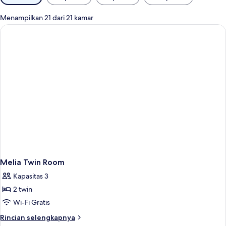
tersedia
untuk
Menampilkan 21 dari 21 kamar
kamar
Melia Twin Room
Kapasitas 3
2 twin
Wi-Fi Gratis
Rincian
Rincian selengkapnya
lebih