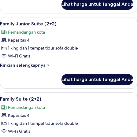
lanjut
Lihat harga untuk tanggal Anda
untuk
Family
Suite
Lihat
Bantalan ekstra lembut, brankas, meja 
5
Family Junior Suite (2+2)
semua
Pemandangan kota
foto
Kapasitas 4
untuk
Family
1 king dan 1 tempat tidur sofa double
Junior
Wi-Fi Gratis
Suite
Rincian
Rincian selengkapnya
(2+2)
lebih
lanjut
Lihat harga untuk tanggal Anda
untuk
Family
Junior
Lihat
Bantalan ekstra lembut, brankas, meja 
5
Suite
Family Suite (2+2)
semua
(2+2)
Pemandangan kota
foto
Kapasitas 4
untuk
Family
1 king dan 1 tempat tidur sofa double
Suite
Wi-Fi Gratis