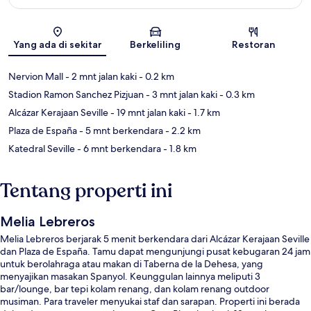
Peta
Yang ada di sekitar
Berkeliling
Restoran
Nervion Mall
- 2 mnt jalan kaki
- 0.2 km
Stadion Ramon Sanchez Pizjuan
- 3 mnt jalan kaki
- 0.3 km
Alcázar Kerajaan Seville
- 19 mnt jalan kaki
- 1.7 km
Plaza de España
- 5 mnt berkendara
- 2.2 km
Katedral Seville
- 6 mnt berkendara
- 1.8 km
Tentang properti ini
Melia Lebreros
Melia Lebreros berjarak 5 menit berkendara dari Alcázar Kerajaan Seville
dan Plaza de España. Tamu dapat mengunjungi pusat kebugaran 24 jam
untuk berolahraga atau makan di Taberna de la Dehesa, yang
menyajikan masakan Spanyol. Keunggulan lainnya meliputi 3
bar/lounge, bar tepi kolam renang, dan kolam renang outdoor
musiman. Para traveler menyukai staf dan sarapan. Properti ini berada