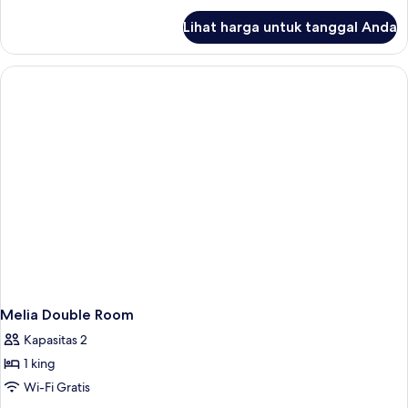
lanjut
Lihat harga untuk tanggal Anda
untuk
Melia
Twin
Room
Melia Double Room
Kapasitas 2
1 king
Wi-Fi Gratis