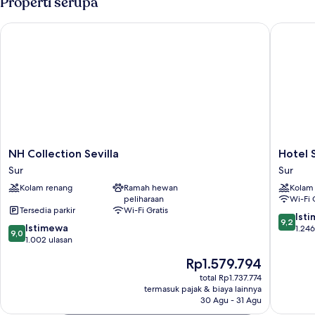
Properti serupa
NH Collection Sevilla
Hotel Se
NH
Hotel
NH Collection Sevilla
Hotel 
Collection
Sevilla
Sur
Sur
Sevilla
Center
Kolam renang
Ramah hewan
Kolam
Sur
Sur
peliharaan
Wi-Fi 
Tersedia parkir
Wi-Fi Gratis
9.2
Ist
9,2
9.0
Istimewa
dari
1.246
9,0
dari
1.002 ulasan
10,
10,
Istimew
Harga
Rp1.579.794
Istimewa,
1.246
sekarang
1.002
total Rp1.737.774
ulasan
Rp1.579.794
termasuk pajak & biaya lainnya
ulasan
30 Agu - 31 Agu