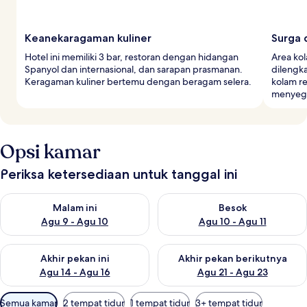
Keanekaragaman kuliner
Surga 
Hotel ini memiliki 3 bar, restoran dengan hidangan
Area kol
Spanyol dan internasional, dan sarapan prasmanan.
dilengka
Keragaman kuliner bertemu dengan beragam selera.
kolam r
menyeg
Opsi kamar
Periksa ketersediaan untuk tanggal ini
Periksa ketersediaan untuk malam ini Agu 9 - Agu 10
Periksa ketersediaan untuk be
Malam ini
Besok
Agu 9 - Agu 10
Agu 10 - Agu 11
Periksa ketersediaan untuk akhir pekan ini Agu 14 - Agu 16
Periksa ketersediaan untuk ak
Akhir pekan ini
Akhir pekan berikutnya
Agu 14 - Agu 16
Agu 21 - Agu 23
Filter
Semua kamar
2 tempat tidur
1 tempat tidur
3+ tempat tidur