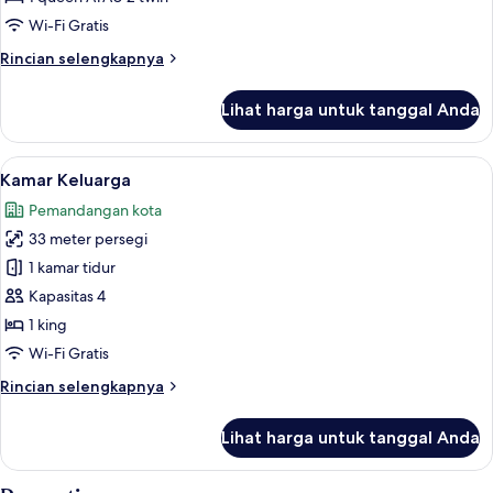
Wi-Fi Gratis
Rincian
Rincian selengkapnya
lebih
lanjut
Lihat harga untuk tanggal Anda
untuk
Kamar
(Supreme)
Lihat
Bantalan ekstra lembut, brankas, meja 
5
Kamar Keluarga
semua
Pemandangan kota
foto
33 meter persegi
untuk
Kamar
1 kamar tidur
Keluarga
Kapasitas 4
1 king
Wi-Fi Gratis
Rincian
Rincian selengkapnya
lebih
lanjut
Lihat harga untuk tanggal Anda
untuk
Kamar
Keluarga