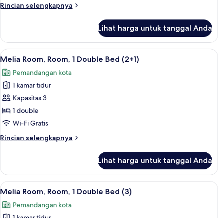
(2+2)
Rincian
Rincian selengkapnya
lebih
lanjut
Lihat harga untuk tanggal Anda
untuk
Family
Suite
Lihat
Bantalan ekstra lembut, brankas, meja 
5
(2+2)
Melia Room, Room, 1 Double Bed (2+1)
semua
Pemandangan kota
foto
1 kamar tidur
untuk
Melia
Kapasitas 3
Room,
1 double
Room,
Wi-Fi Gratis
1
Rincian
Rincian selengkapnya
Double
lebih
Bed
lanjut
Lihat harga untuk tanggal Anda
untuk
(2+1)
Melia
Room,
Lihat
Bantalan ekstra lembut, brankas, meja 
5
Room,
Melia Room, Room, 1 Double Bed (3)
semua
1
Pemandangan kota
Double
foto
Bed
1 kamar tidur