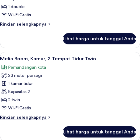
Kamar,
1 double
1
Wi-Fi Gratis
Tempat
Rincian
Rincian selengkapnya
Tidur
lebih
Double
lanjut
Lihat harga untuk tanggal Anda
untuk
Melia
Room,
Lihat
Melia Room, Kamar, 2 Tempat Tidur Twi
6
Kamar,
Melia Room, Kamar, 2 Tempat Tidur Twin
semua
1
Pemandangan kota
Tempat
foto
Tidur
23 meter persegi
untuk
Double
Melia
1 kamar tidur
Room,
Kapasitas 2
Kamar,
2 twin
2
Wi-Fi Gratis
Tempat
Rincian
Rincian selengkapnya
Tidur
lebih
Twin
lanjut
Lihat harga untuk tanggal Anda
untuk
Melia