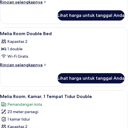
Rincian
Rincian selengkapnya
lebih
lanjut
Lihat harga untuk tanggal Anda
untuk
Melia
Double
Lihat
Bantalan ekstra lembut, brankas, meja 
6
Room
Melia Room Double Bed
semua
Kapasitas 2
foto
1 double
untuk
Melia
Wi-Fi Gratis
Room
Rincian
Rincian selengkapnya
Double
lebih
lanjut
Bed
Lihat harga untuk tanggal Anda
untuk
Melia
Room
Lihat
Bantalan ekstra lembut, brankas, meja 
6
Double
Melia Room, Kamar, 1 Tempat Tidur Double
semua
Bed
Pemandangan kota
foto
23 meter persegi
untuk
Melia
1 kamar tidur
Room,
Kapasitas 2