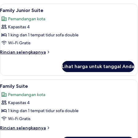
Premium
Lihat
Bantalan ekstra lembut, brankas, meja 
5
Family Junior Suite
semua
Pemandangan kota
foto
Kapasitas 4
untuk
Family
1 king dan 1 tempat tidur sofa double
Junior
Wi-Fi Gratis
Suite
Rincian
Rincian selengkapnya
lebih
lanjut
Lihat harga untuk tanggal Anda
untuk
Family
Junior
Lihat
Bantalan ekstra lembut, brankas, meja 
5
Suite
Family Suite
semua
Pemandangan kota
foto
Kapasitas 4
untuk
Family
1 king dan 1 tempat tidur sofa double
Suite
Wi-Fi Gratis
Rincian
Rincian selengkapnya
lebih