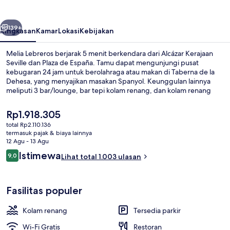
belumnya
Berikutnya
139+
Ringkasan
Kamar
Lokasi
Kebijakan
Melia Lebreros berjarak 5 menit berkendara dari Alcázar Kerajaan
Seville dan Plaza de España. Tamu dapat mengunjungi pusat
kebugaran 24 jam untuk berolahraga atau makan di Taberna de la
Dehesa, yang menyajikan masakan Spanyol. Keunggulan lainnya
meliputi 3 bar/lounge, bar tepi kolam renang, dan kolam renang
outdoor musiman. Para traveler menyukai staf dan sarapan. Properti
ini berada dekat dengan transportasi umum: Gran Plaza berjarak 13
Harga
Rp1.918.305
menit.
saat
total Rp2.110.136
ini
termasuk pajak & biaya lainnya
Kolam renang outdoor musiman, deng
Rp1.918.305
12 Agu - 13 Agu
Ulasan
Istimewa
9,0
Lihat total 1.003 ulasan
9,0 dari 10
Fasilitas populer
Kolam renang
Tersedia parkir
Wi-Fi Gratis
Restoran