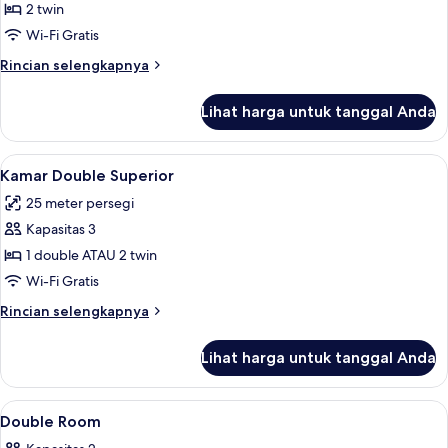
Kamar
2 twin
Twin
Wi-Fi Gratis
Standar
Rincian
Rincian selengkapnya
lebih
lanjut
Lihat harga untuk tanggal Anda
untuk
Kamar
Twin
Lihat
Kamar Double Superior | Seprai premi
7
Standar
Kamar Double Superior
semua
25 meter persegi
foto
Kapasitas 3
untuk
Kamar
1 double ATAU 2 twin
Double
Wi-Fi Gratis
Superior
Rincian
Rincian selengkapnya
lebih
lanjut
Lihat harga untuk tanggal Anda
untuk
Kamar
Double
Lihat
Seprai premium, minibar, brankas, da
14
Superior
Double Room
semua