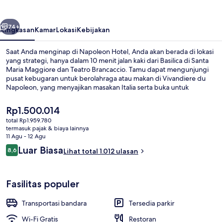
belumnya
Berikutnya
74+
Ringkasan
Kamar
Lokasi
Kebijakan
Saat Anda menginap di Napoleon Hotel, Anda akan berada di lokasi
yang strategi, hanya dalam 10 menit jalan kaki dari Basilica di Santa
Maria Maggiore dan Teatro Brancaccio. Tamu dapat mengunjungi
pusat kebugaran untuk berolahraga atau makan di Vivandiere du
Napoleon, yang menyajikan masakan Italia serta buka untuk
sarapan, makan siang, dan makan malam. Fasilitas seperti
bar/lounge, toko roti/camilan, dan teras adalah keunggulan
Harga
Rp1.500.014
lainnya.Para wisatawan menyukai lokasinya untuk mengunjungi
saat
total Rp1.959.780
tempat menarik dan karena sangat dekat dari transportasi umum:
ini
termasuk pajak & biaya lainnya
Stasiun Vittorio Emanuele hanya 4 menit dan Stasiun Manzoni -
Bagian depan properti
Rp1.500.014
11 Agu - 12 Agu
Museo della Liberazione hanya 6 menit.
Ulasan
Luar Biasa
8,6
Lihat total 1.012 ulasan
8,6 dari 10
Fasilitas populer
Transportasi bandara
Tersedia parkir
Wi-Fi Gratis
Restoran