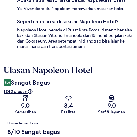
Apakah ada restoran di dekat Napoleon Hotel?
Ya, Vivandiere du Napoleon menawarkan masakan Italia.
Seperti apa area di sekitar Napoleon Hotel?
Napoleon Hotel berada di Pusat Kota Roma, 4 menit berjalan
kaki dari Stasiun Vittorio Emanuele dan 15 menit berjalan kaki
dari Colosseum. Area setempat ini dianggap bisa jalan ke
mana-mana dan transportasi umum.
Ulasan Napoleon Hotel
Ulasan
Sangat Bagus
8,6
1.012 ulasan
9,0
8,4
9,0
Kebersihan
Fasilitas
Staf & layanan
Ulasan
Ulasan terverifikasi
8/10 Sangat bagus