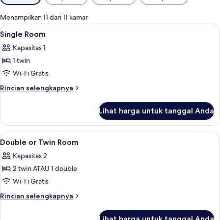
tersedia
untuk
Menampilkan 11 dari 11 kamar
kamar
Lihat
Seprai premium, minibar, brankas, da
12
Single Room
semua
Kapasitas 1
foto
1 twin
untuk
Single
Wi-Fi Gratis
Room
Rincian
Rincian selengkapnya
lebih
lanjut
Lihat harga untuk tanggal Anda
untuk
Single
Room
Lihat
Seprai premium, minibar, brankas, da
10
Double or Twin Room
semua
Kapasitas 2
foto
2 twin ATAU 1 double
untuk
Double
Wi-Fi Gratis
or
Rincian
Rincian selengkapnya
Twin
lebih
lanjut
Room
Lihat harga untuk tanggal Anda