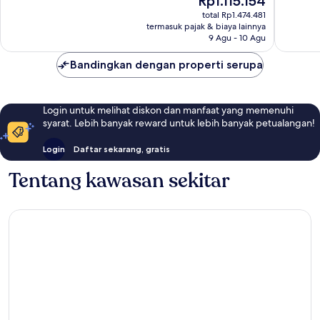
Rp1.115.154
Sangat
Baik,
sekarang
Baik,
total Rp1.474.481
1.077
Rp1.115.154
termasuk pajak & biaya lainnya
1.594
ulasan
9 Agu - 10 Agu
ulasan
Bandingkan dengan properti serupa
Login untuk melihat diskon dan manfaat yang memenuhi
syarat. Lebih banyak reward untuk lebih banyak petualangan!
Login
Daftar sekarang, gratis
Tentang kawasan sekitar