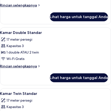
Rincian
Rincian selengkapnya
lebih
lanjut
Lihat harga untuk tanggal Anda
untuk
Kamar
Keluarga
Lihat
Seprai premium, minibar, brankas, da
4
Kamar Double Standar
semua
17 meter persegi
foto
Kapasitas 3
untuk
Kamar
1 double ATAU 2 twin
Double
Wi-Fi Gratis
Standar
Rincian
Rincian selengkapnya
lebih
lanjut
Lihat harga untuk tanggal Anda
untuk
Kamar
Double
Lihat
Kamar Twin Standar | Seprai premium,
5
Standar
Kamar Twin Standar
semua
17 meter persegi
foto
Kapasitas 3
untuk