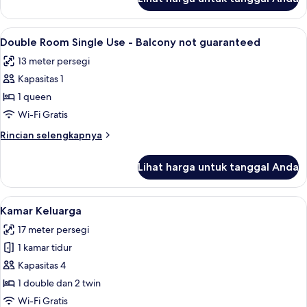
untuk
Double
or
Lihat
Seprai premium, minibar, brankas, da
3
Twin
Double Room Single Use - Balcony not guaranteed
semua
Room
13 meter persegi
foto
Kapasitas 1
untuk
Double
1 queen
Room
Wi-Fi Gratis
Single
Rincian
Rincian selengkapnya
Use
lebih
-
lanjut
Lihat harga untuk tanggal Anda
untuk
Balcony
Double
not
Room
Lihat
Kamar Keluarga | Seprai premium, min
guaranteed
7
Single
Kamar Keluarga
semua
Use
17 meter persegi
-
foto
Balcony
1 kamar tidur
untuk
not
Kamar
Kapasitas 4
guaranteed
Keluarga
1 double dan 2 twin
Wi-Fi Gratis