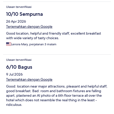
Ulasan terverifikasi
10/10 Sempurna
26 Apr 2026
Terjemahkan dengan Google
Good location, helpful and friendly staff, excellent breakfast
with wide variety of tasty choices.
Lenora Mary, perjalanan 3 malam
Ulasan terverifikasi
6/10 Bagus
9 Jul 2026
Terjemahkan dengan Google
Good: location near major attractions, pleasant and helpful staff,
good breakfast. Bad: room and bathroom fixtures are falling
apart, plastered an AI photo of a 6th floor terrace all over the
hotel which does not resemble the real thing in the least -
ridiculous.