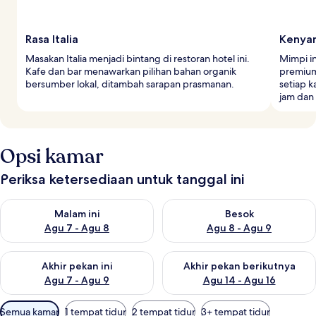
Rasa Italia
Kenyam
Masakan Italia menjadi bintang di restoran hotel ini.
Mimpi i
Kafe dan bar menawarkan pilihan bahan organik
premium
bersumber lokal, ditambah sarapan prasmanan.
setiap k
jam dan
Opsi kamar
Periksa ketersediaan untuk tanggal ini
Periksa ketersediaan untuk malam ini Agu 7 - Agu 8
Periksa ketersediaan untuk be
Malam ini
Besok
Agu 7 - Agu 8
Agu 8 - Agu 9
Periksa ketersediaan untuk akhir pekan ini Agu 7 - Agu 9
Periksa ketersediaan untuk ak
Akhir pekan ini
Akhir pekan berikutnya
Agu 7 - Agu 9
Agu 14 - Agu 16
Filter
Semua kamar
1 tempat tidur
2 tempat tidur
3+ tempat tidur