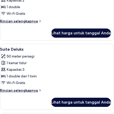
Kapasitas 2
foto
1 double
untuk
Double
Wi-Fi Gratis
Room
Rincian
Rincian selengkapnya
lebih
lanjut
Lihat harga untuk tanggal Anda
untuk
Double
Room
Lihat
Suite Deluks | Seprai premium, miniba
6
Suite Deluks
semua
50 meter persegi
foto
1 kamar tidur
untuk
Suite
Kapasitas 3
Deluks
1 double dan 1 twin
Wi-Fi Gratis
Rincian
Rincian selengkapnya
lebih
lanjut
Lihat harga untuk tanggal Anda
untuk
Suite
Deluks