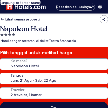
Langsung ke konten utama
Dapatkan aplikasinya
Lihat semua properti
Napoleon Hotel
Properti
bintang
Hotel dengan restoran, di dekat Teatro Brancaccio
4.0
Pilih tanggal untuk melihat harga
Ke mana?
Tanggal
Traveler
Cari