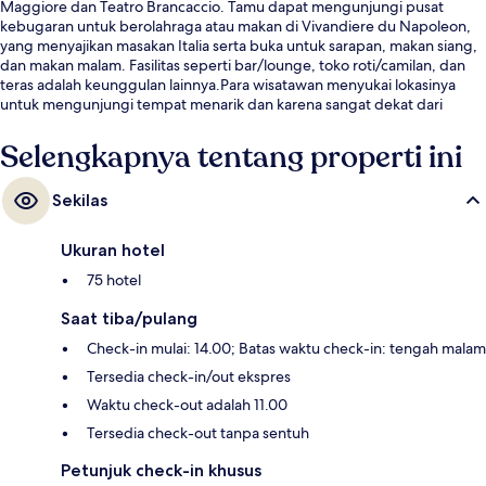
Maggiore dan Teatro Brancaccio. Tamu dapat mengunjungi pusat
kebugaran untuk berolahraga atau makan di Vivandiere du Napoleon,
yang menyajikan masakan Italia serta buka untuk sarapan, makan siang,
dan makan malam. Fasilitas seperti bar/lounge, toko roti/camilan, dan
teras adalah keunggulan lainnya.Para wisatawan menyukai lokasinya
untuk mengunjungi tempat menarik dan karena sangat dekat dari
transportasi umum: Stasiun Vittorio Emanuele hanya 4 menit dan Stasiun
Manzoni - Museo della Liberazione hanya 6 menit.
Selengkapnya tentang properti ini
Sekilas
Ukuran hotel
75 hotel
Saat tiba/pulang
Check-in mulai: 14.00; Batas waktu check-in: tengah malam
Tersedia check-in/out ekspres
Waktu check-out adalah 11.00
Tersedia check-out tanpa sentuh
Petunjuk check-in khusus