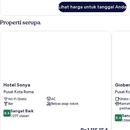
lanjut
Lihat harga untuk tanggal Anda
untuk
Kamar
Triple
Properti serupa
Hotel Sonya
Gioberti
Hotel
Gioberti
Hotel Sonya
Giober
Sonya
Hotel
Pusat Kota Roma
Pusat K
Pusat
Pusat
Wi-Fi Gratis
AC
Gratis
Kota
Kota
Bar
Bebas asap rokok
Ramah
Roma
Roma
peliha
8.4
Sangat Baik
8,4
8.4
San
dari
1.077 ulasan
8,4
dari
1.594
10,
10,
Sangat
Harga