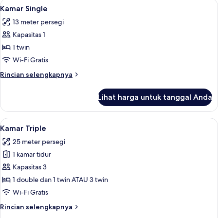
Lihat
Kamar Single | Seprai premium, miniba
4
Kamar Single
semua
13 meter persegi
foto
Kapasitas 1
untuk
Kamar
1 twin
Single
Wi-Fi Gratis
Rincian
Rincian selengkapnya
lebih
lanjut
Lihat harga untuk tanggal Anda
untuk
Kamar
Single
Lihat
Kamar Triple | Seprai premium, miniba
7
Kamar Triple
semua
25 meter persegi
foto
1 kamar tidur
untuk
Kamar
Kapasitas 3
Triple
1 double dan 1 twin ATAU 3 twin
Wi-Fi Gratis
Rincian
Rincian selengkapnya
lebih