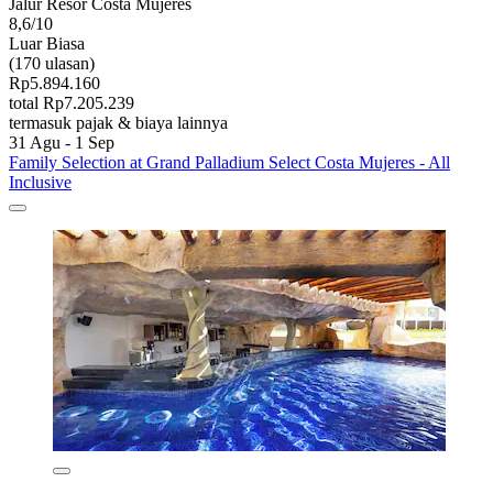
Jalur Resor Costa Mujeres
8,6/10
Luar Biasa
(170 ulasan)
Rp5.894.160
total Rp7.205.239
termasuk pajak & biaya lainnya
31 Agu - 1 Sep
Family Selection at Grand Palladium Select Costa Mujeres - All
Inclusive