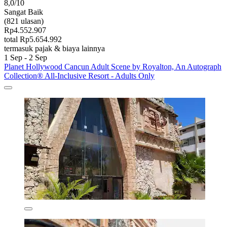
8,0/10
Sangat Baik
(821 ulasan)
Rp4.552.907
total Rp5.654.992
termasuk pajak & biaya lainnya
1 Sep - 2 Sep
Planet Hollywood Cancun Adult Scene by Royalton, An Autograph
Collection® All-Inclusive Resort - Adults Only