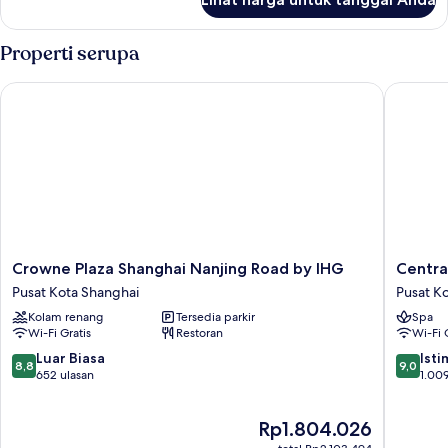
untuk
Kamar
Properti serupa
Crowne Plaza Shanghai Nanjing Road by IHG
Central 
Crowne
Central
Crowne Plaza Shanghai Nanjing Road by IHG
Centra
Plaza
Hotel
Pusat Kota Shanghai
Pusat K
Shanghai
Shangha
Kolam renang
Tersedia parkir
Spa
Nanjing
Pusat
Wi-Fi Gratis
Restoran
Wi-Fi 
Road
Kota
by
Shangha
8.8
9.0
Luar Biasa
Ist
8,8
9,0
IHG
dari
dari
652 ulasan
1.009
Pusat
10,
10,
Kota
Luar
Istimew
Harga
Rp1.804.026
Shanghai
Biasa,
1.009
sekarang
652
ulasan