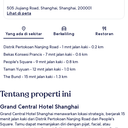
505 Jiujiang Road, Shanghai, Shanghai, 200001
Lihat di peta
Peta
Yang ada di sekitar
Berkeliling
Restoran
Distrik Pertokoan Nanjing Road
- 1 mnt jalan kaki
- 0.2 km
Bekas Konsesi Prancis
- 7 mnt jalan kaki
- 0.6 km
People's Square
- 9 mnt jalan kaki
- 0.8 km
Taman Yuyuan
- 12 mnt jalan kaki
- 1.0 km
The Bund
- 15 mnt jalan kaki
- 1.3 km
Tentang properti ini
Grand Central Hotel Shanghai
Grand Central Hotel Shanghai menawarkan lokasi strategis, berjarak 15
menit jalan kaki dari Distrik Pertokoan Nanjing Road dan People's
Square. Tamu dapat memanjakan diri dengan pijat, facial, atau