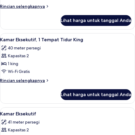
Deluks
Rincian
Rincian selengkapnya
lebih
lanjut
Lihat harga untuk tanggal Anda
untuk
Kamar
Twin
Lihat
Kamar Eksekutif, 1 Tempat Tidur King |
6
Deluks
Kamar Eksekutif, 1 Tempat Tidur King
semua
40 meter persegi
foto
Kapasitas 2
untuk
Kamar
1 king
Eksekutif,
Wi-Fi Gratis
1
Rincian
Rincian selengkapnya
Tempat
lebih
Tidur
lanjut
Lihat harga untuk tanggal Anda
untuk
King
Kamar
Eksekutif,
Lihat
Kamar Eksekutif | Selimut bulu angsa, 
5
1
Kamar Eksekutif
semua
Tempat
41 meter persegi
Tidur
foto
King
Kapasitas 2
untuk