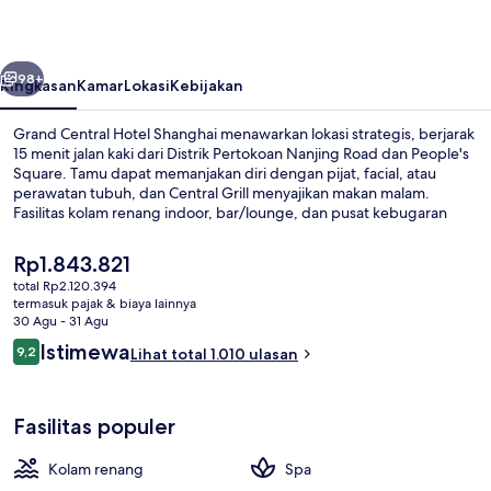
Shanghai
belumnya
Berikutnya
98+
Ringkasan
Kamar
Lokasi
Kebijakan
Grand Central Hotel Shanghai menawarkan lokasi strategis, berjarak
15 menit jalan kaki dari Distrik Pertokoan Nanjing Road dan People's
Square. Tamu dapat memanjakan diri dengan pijat, facial, atau
perawatan tubuh, dan Central Grill menyajikan makan malam.
Fasilitas kolam renang indoor, bar/lounge, dan pusat kebugaran
adalah keunggulan lain di hotel mewah ini. . Staf dan kondisi
keseluruhan mendapatkan nilai yang bagus dari para traveler.
Harga
Rp1.843.821
Properti ini berada dekat dengan transportasi umum: Stasiun East
saat
total Rp2.120.394
Nanjing Road berjarak 7 menit dan Stasiun Yuyuan Garden berjarak
ini
termasuk pajak & biaya lainnya
7 menit.
Lobi
Rp1.843.821
30 Agu - 31 Agu
Ulasan
Istimewa
9,2
Lihat total 1.010 ulasan
9,2 dari 10
Fasilitas populer
Kolam renang
Spa