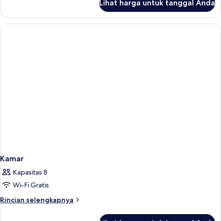
Lihat harga untuk tanggal Anda
untuk
Kamar
Deluks
Kamar
Kapasitas 8
Wi-Fi Gratis
Rincian
Rincian selengkapnya
lebih
lanjut