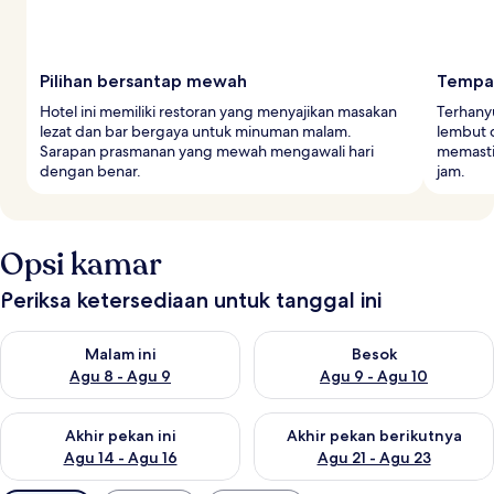
Pilihan bersantap mewah
Tempat
Hotel ini memiliki restoran yang menyajikan masakan
Terhany
lezat dan bar bergaya untuk minuman malam.
lembut d
Sarapan prasmanan yang mewah mengawali hari
memasti
dengan benar.
jam.
Opsi kamar
Periksa ketersediaan untuk tanggal ini
Periksa ketersediaan untuk malam ini Agu 8 - Agu 9
Periksa ketersediaan untuk be
Malam ini
Besok
Agu 8 - Agu 9
Agu 9 - Agu 10
Periksa ketersediaan untuk akhir pekan ini Agu 14 - Agu 16
Periksa ketersediaan untuk ak
Akhir pekan ini
Akhir pekan berikutnya
Agu 14 - Agu 16
Agu 21 - Agu 23