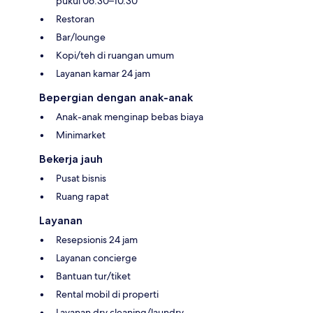
pukul 06.30–10.30
Restoran
Bar/lounge
Kopi/teh di ruangan umum
Layanan kamar 24 jam
Bepergian dengan anak-anak
Anak-anak menginap bebas biaya
Minimarket
Bekerja jauh
Pusat bisnis
Ruang rapat
Layanan
Resepsionis 24 jam
Layanan concierge
Bantuan tur/tiket
Rental mobil di properti
Layanan dry cleaning/laundry