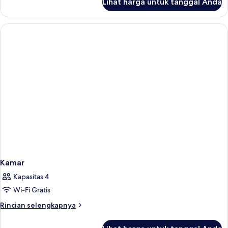
Lihat harga untuk tanggal Anda
untuk
Kamar
Kamar
Kapasitas 4
Wi-Fi Gratis
Rincian
Rincian selengkapnya
lebih
lanjut