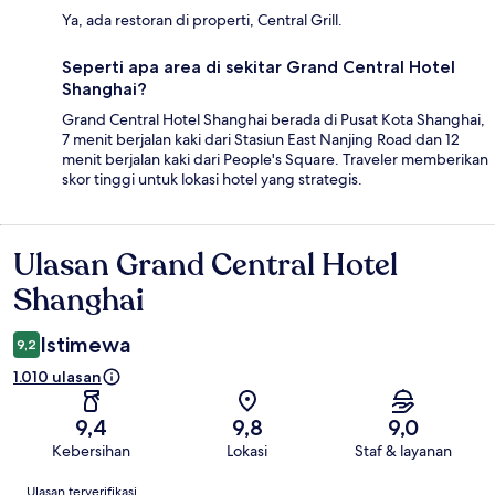
Ya, ada restoran di properti, Central Grill.
Seperti apa area di sekitar Grand Central Hotel
Shanghai?
Grand Central Hotel Shanghai berada di Pusat Kota Shanghai,
7 menit berjalan kaki dari Stasiun East Nanjing Road dan 12
menit berjalan kaki dari People's Square. Traveler memberikan
skor tinggi untuk lokasi hotel yang strategis.
Ulasan Grand Central Hotel
Ulasan
Shanghai
Istimewa
9,2
1.010 ulasan
9,4
9,8
9,0
Kebersihan
Lokasi
Staf & layanan
Ulasan
Ulasan terverifikasi