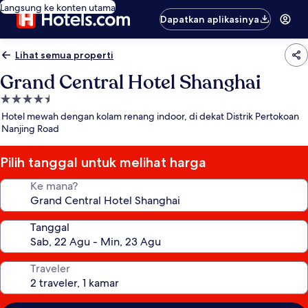
Langsung ke konten utama
Dapatkan aplikasinya
Lihat semua properti
Grand Central Hotel Shanghai
Properti
bintang
Hotel mewah dengan kolam renang indoor, di dekat Distrik Pertokoan
4.5
Nanjing Road
Pilih tanggal untuk melihat harga
Ke mana?
Tanggal
Traveler