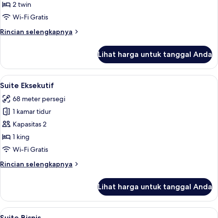
Kamar
2 twin
Eksekutif
Wi-Fi Gratis
Rincian
Rincian selengkapnya
lebih
lanjut
Lihat harga untuk tanggal Anda
untuk
Kamar
Eksekutif
Lihat
Suite Eksekutif | Selimut bulu angsa, 
8
Suite Eksekutif
semua
68 meter persegi
foto
1 kamar tidur
untuk
Suite
Kapasitas 2
Eksekutif
1 king
Wi-Fi Gratis
Rincian
Rincian selengkapnya
lebih
lanjut
Lihat harga untuk tanggal Anda
untuk
Suite
Eksekutif
Lihat
Suite Bisnis | Selimut bulu angsa, mini
5
Suite Bisnis