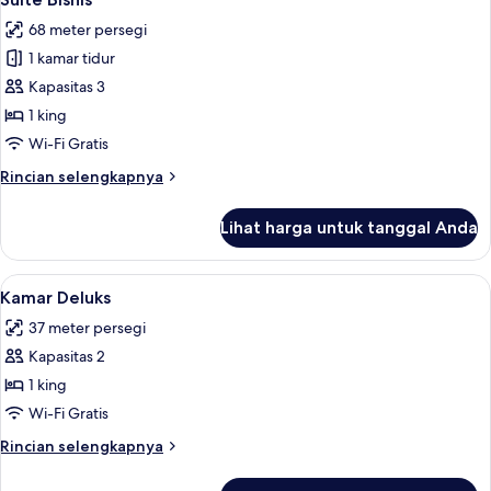
semua
68 meter persegi
foto
1 kamar tidur
untuk
Suite
Kapasitas 3
Bisnis
1 king
Wi-Fi Gratis
Rincian
Rincian selengkapnya
lebih
lanjut
Lihat harga untuk tanggal Anda
untuk
Suite
Bisnis
Lihat
Kamar Deluks | Selimut bulu angsa, mi
3
Kamar Deluks
semua
37 meter persegi
foto
Kapasitas 2
untuk
Kamar
1 king
Deluks
Wi-Fi Gratis
Rincian
Rincian selengkapnya
lebih
lanjut