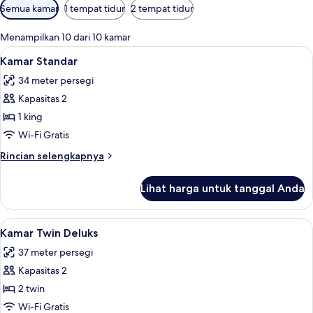
Filter
Semua kamar
1 tempat tidur
2 tempat tidur
tersedia
untuk
Menampilkan 10 dari 10 kamar
kamar
Lihat
Kamar Standar | Selimut bulu angsa, m
6
Kamar Standar
semua
34 meter persegi
foto
Kapasitas 2
untuk
Kamar
1 king
Standar
Wi-Fi Gratis
Rincian
Rincian selengkapnya
lebih
lanjut
Lihat harga untuk tanggal Anda
untuk
Kamar
Standar
Lihat
Kamar Twin Deluks | Selimut bulu angs
6
Kamar Twin Deluks
semua
37 meter persegi
foto
Kapasitas 2
untuk
Kamar
2 twin
Twin
Wi-Fi Gratis