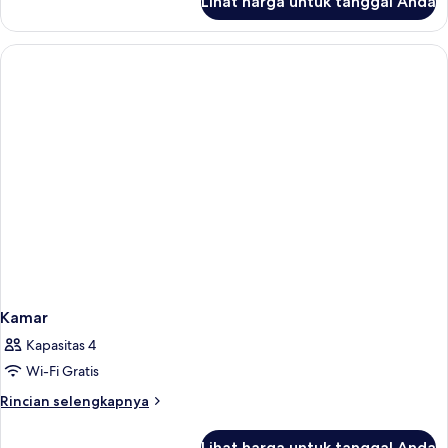
Lihat harga untuk tanggal Anda
untuk
Kamar
Kamar
Kapasitas 4
Wi-Fi Gratis
Rincian
Rincian selengkapnya
lebih
lanjut
Lihat harga untuk tanggal Anda