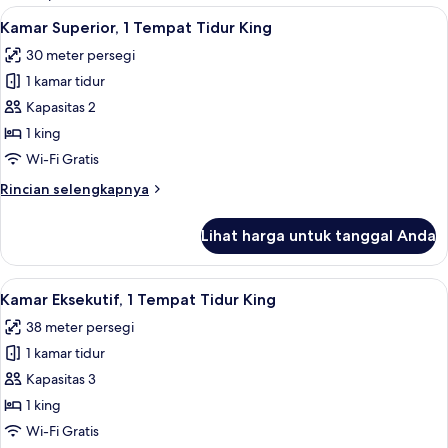
kamar
Lihat
Kamar Superior, 1 Tempat Tidur King |
3
Kamar Superior, 1 Tempat Tidur King
semua
30 meter persegi
foto
1 kamar tidur
untuk
Kamar
Kapasitas 2
Superior,
1 king
1
Wi-Fi Gratis
Tempat
Rincian
Rincian selengkapnya
Tidur
lebih
King
lanjut
Lihat harga untuk tanggal Anda
untuk
Kamar
Superior,
Lihat
Kamar Eksekutif, 1 Tempat Tidur King 
10
1
Kamar Eksekutif, 1 Tempat Tidur King
semua
Tempat
38 meter persegi
Tidur
foto
King
1 kamar tidur
untuk
Kamar
Kapasitas 3
Eksekutif,
1 king
1
Wi-Fi Gratis