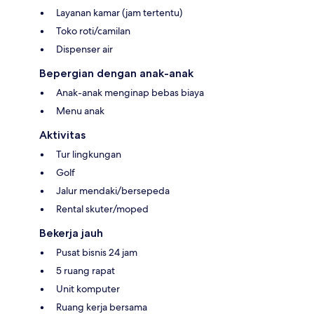
Layanan kamar (jam tertentu)
Toko roti/camilan
Dispenser air
Bepergian dengan anak-anak
Anak-anak menginap bebas biaya
Menu anak
Aktivitas
Tur lingkungan
Golf
Jalur mendaki/bersepeda
Rental skuter/moped
Bekerja jauh
Pusat bisnis 24 jam
5 ruang rapat
Unit komputer
Ruang kerja bersama