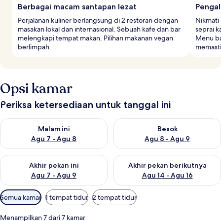
Berbagai macam santapan lezat
Pengal
Perjalanan kuliner berlangsung di 2 restoran dengan
Nikmati 
masakan lokal dan internasional. Sebuah kafe dan bar
seprai 
melengkapi tempat makan. Pilihan makanan vegan
Menu ba
berlimpah.
memasti
Opsi kamar
Periksa ketersediaan untuk tanggal ini
Periksa ketersediaan untuk malam ini Agu 7 - Agu 8
Periksa ketersediaan untuk be
Malam ini
Besok
Agu 7 - Agu 8
Agu 8 - Agu 9
Periksa ketersediaan untuk akhir pekan ini Agu 7 - Agu 9
Periksa ketersediaan untuk ak
Akhir pekan ini
Akhir pekan berikutnya
Agu 7 - Agu 9
Agu 14 - Agu 16
Filter
Semua kamar
1 tempat tidur
2 tempat tidur
tersedia
untuk
Menampilkan 7 dari 7 kamar