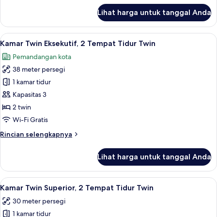
Twin,
lanjut
Lihat harga untuk tanggal Anda
untuk
pemandangan
Kamar
kota
Twin
Lihat
Kamar Twin Eksekutif, 2 Tempat Tidur 
9
Deluks,
Kamar Twin Eksekutif, 2 Tempat Tidur Twin
semua
2
Pemandangan kota
Tempat
foto
Tidur
38 meter persegi
untuk
Twin,
Kamar
1 kamar tidur
pemandangan
Twin
kota
Kapasitas 3
Eksekutif,
2 twin
2
Wi-Fi Gratis
Tempat
Rincian
Rincian selengkapnya
Tidur
lebih
Twin
lanjut
Lihat harga untuk tanggal Anda
untuk
Kamar
Twin
Lihat
Seprai katun Mesir, seprai premium, b
4
Eksekutif,
Kamar Twin Superior, 2 Tempat Tidur Twin
semua
2
30 meter persegi
Tempat
foto
Tidur
1 kamar tidur
untuk