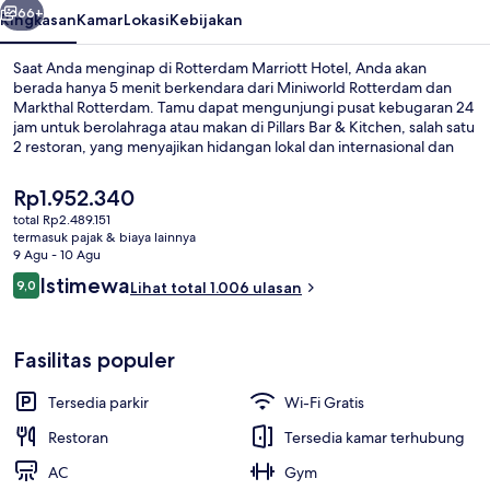
66+
Ringkasan
Kamar
Lokasi
Kebijakan
Saat Anda menginap di Rotterdam Marriott Hotel, Anda akan
berada hanya 5 menit berkendara dari Miniworld Rotterdam dan
Markthal Rotterdam. Tamu dapat mengunjungi pusat kebugaran 24
jam untuk berolahraga atau makan di Pillars Bar & Kitchen, salah satu
2 restoran, yang menyajikan hidangan lokal dan internasional dan
buka untuk sarapan, makan siang, dan makan malam. Nikmati
berbagai fasilitas unggulan di hotel mewah ini seperti, bar/lounge,
Harga
Rp1.952.340
toko roti/camilan, dan teras. Staf dan lokasi mendapatkan nilai yang
saat
total Rp2.489.151
bagus dari para traveler.
ini
termasuk pajak & biaya lainnya
Televisi LED 42-inci dengan saluran TV
Rp1.952.340
9 Agu - 10 Agu
Ulasan
Istimewa
9,0
Lihat total 1.006 ulasan
9,0 dari 10
Fasilitas populer
Tersedia parkir
Wi-Fi Gratis
Restoran
Tersedia kamar terhubung
AC
Gym