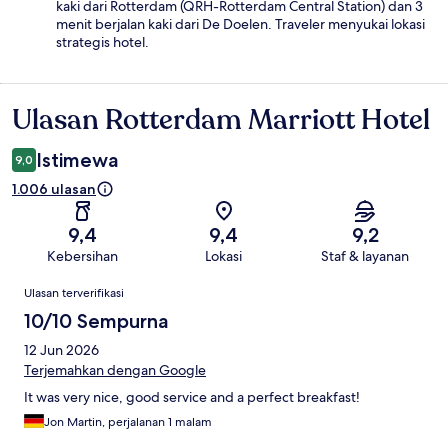
kaki dari Rotterdam (QRH-Rotterdam Central Station) dan 3
menit berjalan kaki dari De Doelen. Traveler menyukai lokasi
strategis hotel.
Ulasan Rotterdam Marriott Hotel
Ulasan
Istimewa
9,0
1.006 ulasan
9,4
9,4
9,2
Kebersihan
Lokasi
Staf & layanan
Ulasan
Ulasan terverifikasi
10/10 Sempurna
12 Jun 2026
Terjemahkan dengan Google
It was very nice, good service and a perfect breakfast!
Jon Martin, perjalanan 1 malam