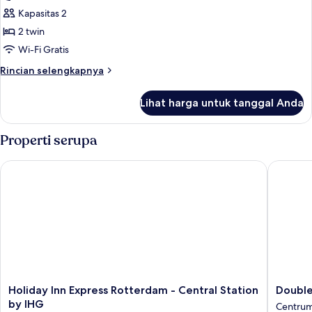
Twin
Kamar
Kapasitas 2
Twin
2 twin
Superior,
Wi-Fi Gratis
2
Rincian
Rincian selengkapnya
Tempat
lebih
Tidur
lanjut
Lihat harga untuk tanggal Anda
untuk
Twin
Kamar
Twin
Properti serupa
Superior,
2
Holiday Inn Express Rotterdam - Central Station by IHG
DoubleTr
Tempat
Tidur
Twin
Holiday
DoubleT
Holiday Inn Express Rotterdam - Central Station
Double
Inn
by
by IHG
Centru