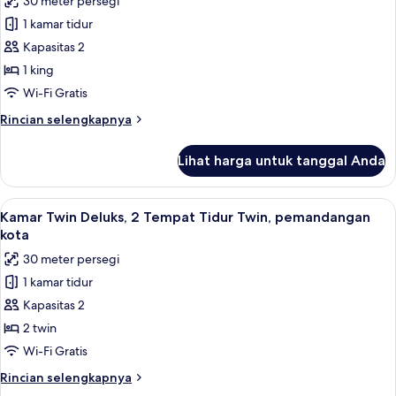
30 meter persegi
untuk
Kamar
1 kamar tidur
Deluks,
Kapasitas 2
1
1 king
Tempat
Wi-Fi Gratis
Tidur
Rincian
Rincian selengkapnya
King,
lebih
pemandangan
lanjut
Lihat harga untuk tanggal Anda
kota
untuk
Kamar
Deluks,
Lihat
Seprai katun Mesir, seprai premium, b
4
1
Kamar Twin Deluks, 2 Tempat Tidur Twin, pemandangan
semua
Tempat
kota
Tidur
foto
30 meter persegi
King,
untuk
pemandangan
1 kamar tidur
Kamar
kota
Kapasitas 2
Twin
Deluks,
2 twin
2
Wi-Fi Gratis
Tempat
Rincian
Rincian selengkapnya
Tidur
lebih