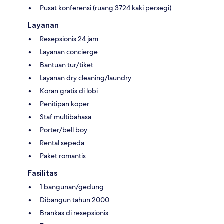
Pusat konferensi (ruang 3724 kaki persegi)
Layanan
Resepsionis 24 jam
Layanan concierge
Bantuan tur/tiket
Layanan dry cleaning/laundry
Koran gratis di lobi
Penitipan koper
Staf multibahasa
Porter/bell boy
Rental sepeda
Paket romantis
Fasilitas
1 bangunan/gedung
Dibangun tahun 2000
Brankas di resepsionis