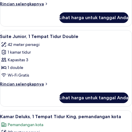
Tempat
Rincian
Rincian selengkapnya
Tidur
lebih
King
lanjut
Lihat harga untuk tanggal Anda
untuk
Kamar
Eksekutif,
Lihat
Suite Junior, 1 Tempat Tidur Double |
12
1
Suite Junior, 1 Tempat Tidur Double
semua
Tempat
42 meter persegi
Tidur
foto
King
1 kamar tidur
untuk
Suite
Kapasitas 3
Junior,
1 double
1
Wi-Fi Gratis
Tempat
Rincian
Rincian selengkapnya
Tidur
lebih
Double
lanjut
Lihat harga untuk tanggal Anda
untuk
Suite
Junior,
Lihat
Kamar Deluks, 1 Tempat Tidur King, p
4
1
Kamar Deluks, 1 Tempat Tidur King, pemandangan kota
semua
Tempat
Pemandangan kota
Tidur
foto
Double