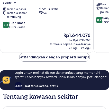
Express
Hilton
Centrum
Kolam
Rotterdam
Rotterd
Ramah
-
Tersedia parkir
Wi-Fi Gratis
Centre
peliha
Tersedia kamar
AC
Central
Centru
terhubung
8.2
Station
San
8,2
dari
by
1.006
8.6
Luar Biasa
8,6
10,
IHG
dari
1.009 ulasan
Sangat
Centrum
10,
Harga
Rp1.644.076
Baik,
Luar
sekarang
1.006
Biasa,
total Rp2.096.259
Rp1.644.076
ulasan
termasuk pajak & biaya lainnya
1.009
23 Agu - 24 Agu
ulasan
Bandingkan dengan properti serupa
Login untuk melihat diskon dan manfaat yang memenuhi
syarat. Lebih banyak reward untuk lebih banyak petualangan!
Login
Daftar sekarang, gratis
Tentang kawasan sekitar