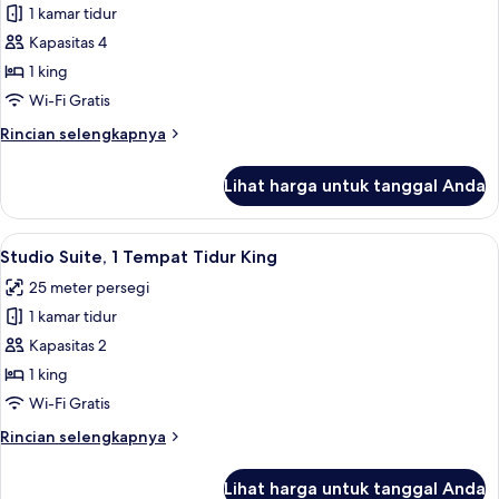
1 kamar tidur
untuk
Suite,
Kapasitas 4
1
1 king
kamar
Wi-Fi Gratis
tidur
Rincian
Rincian selengkapnya
lebih
lanjut
Lihat harga untuk tanggal Anda
untuk
Suite,
1
Lihat
Studio Suite, 1 Tempat Tidur King | Br
6
kamar
Studio Suite, 1 Tempat Tidur King
semua
tidur
25 meter persegi
foto
1 kamar tidur
untuk
Studio
Kapasitas 2
Suite,
1 king
1
Wi-Fi Gratis
Tempat
Rincian
Rincian selengkapnya
Tidur
lebih
King
lanjut
Lihat harga untuk tanggal Anda
untuk