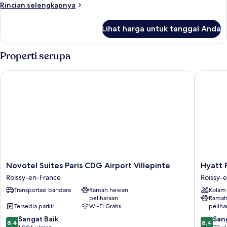
Rincian
Rincian selengkapnya
lebih
lanjut
Lihat harga untuk tanggal Anda
untuk
Kamar
Properti serupa
Novotel Suites Paris CDG Airport Villepinte
Hyatt Pla
Novotel
Hyatt
Novotel Suites Paris CDG Airport Villepinte
Hyatt 
Suites
Place
Roissy-en-France
Roissy-
Paris
Paris
Transportasi bandara
Ramah hewan
Kolam
CDG
Charles
peliharaan
Ramah
Airport
de
Tersedia parkir
Wi-Fi Gratis
peliha
Villepinte
Gaulle
8.4
8.4
Roissy-
Sangat Baik
Airport
San
8,4
8,4