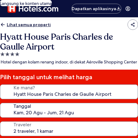
Langsung ke konten utama
Dapatkan aplikasinya
Lihat semua properti
Hyatt House Paris Charles de
Gaulle Airport
Properti
bintang
Hotel dengan kolam renang indoor, di dekat Aéroville Shopping Center
4.0
Pilih tanggal untuk melihat harga
Ke mana?
Tanggal
Traveler