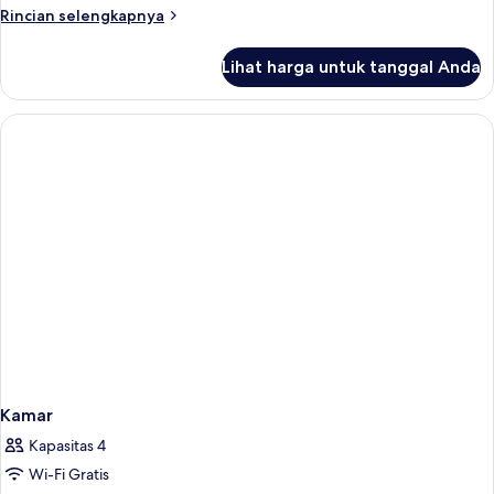
BED
Rincian
Rincian selengkapnya
lebih
lanjut
Lihat harga untuk tanggal Anda
untuk
1
KING
BED
Kamar
Kapasitas 4
Wi-Fi Gratis