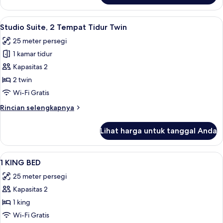
Studio
Suite,
Lihat
Studio Suite, 2 Tempat Tidur Twin | Br
6
1
Studio Suite, 2 Tempat Tidur Twin
semua
Tempat
25 meter persegi
Tidur
foto
King
1 kamar tidur
untuk
Studio
Kapasitas 2
Suite,
2 twin
2
Wi-Fi Gratis
Tempat
Rincian
Rincian selengkapnya
Tidur
lebih
Twin
lanjut
Lihat harga untuk tanggal Anda
untuk
Studio
Suite,
Lihat
Brankas, ruang kerja ramah laptop, ke
5
2
1 KING BED
semua
Tempat
25 meter persegi
Tidur
foto
Twin
Kapasitas 2
untuk
1
1 king
KING
Wi-Fi Gratis