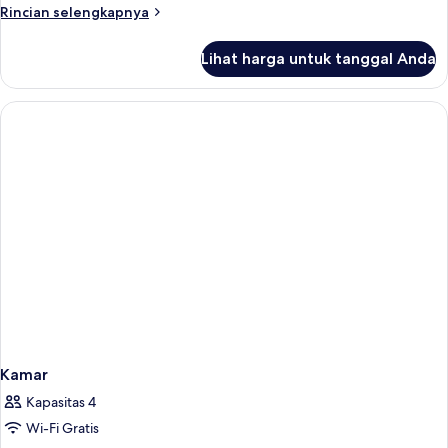
Rincian
Rincian selengkapnya
lebih
lanjut
Lihat harga untuk tanggal Anda
untuk
Kamar
Kamar
Kapasitas 4
Wi-Fi Gratis