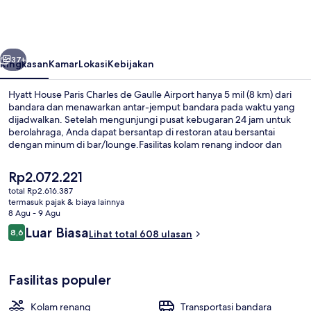
Paris
Charles
de
belumnya
Berikutnya
Gaulle
37+
Ringkasan
Kamar
Lokasi
Kebijakan
Airport
Hyatt House Paris Charles de Gaulle Airport hanya 5 mil (8 km) dari
bandara dan menawarkan antar-jemput bandara pada waktu yang
dijadwalkan. Setelah mengunjungi pusat kebugaran 24 jam untuk
berolahraga, Anda dapat bersantap di restoran atau bersantai
dengan minum di bar/lounge.Fasilitas kolam renang indoor dan
toko roti/camilan adalah keunggulan lainnya. Para traveler terkesan
dengan staf.
Harga
Rp2.072.221
saat
total Rp2.616.387
ini
termasuk pajak & biaya lainnya
Eksterior
Rp2.072.221
8 Agu - 9 Agu
Ulasan
Luar Biasa
8,6
Lihat total 608 ulasan
8,6 dari 10
Fasilitas populer
Kolam renang
Transportasi bandara