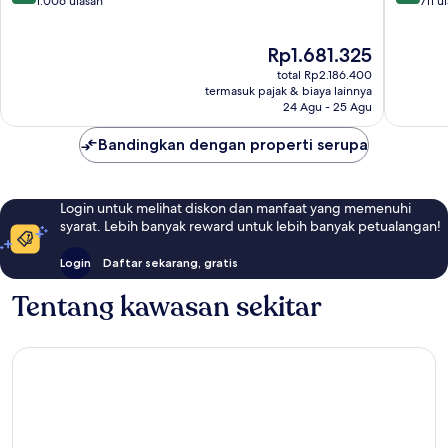
dari
dari
en-
1.006 ulasan
Roissy-
711 u
10,
10,
France
en-
Sangat
Sangat
France
Harga
Rp1.681.325
Baik,
Baik,
sekarang
1.006
711
total Rp2.186.400
Rp1.681.325
ulasan
ulasan
termasuk pajak & biaya lainnya
24 Agu - 25 Agu
Bandingkan dengan properti serupa
Login untuk melihat diskon dan manfaat yang memenuhi
syarat. Lebih banyak reward untuk lebih banyak petualangan!
Login
Daftar sekarang, gratis
Tentang kawasan sekitar