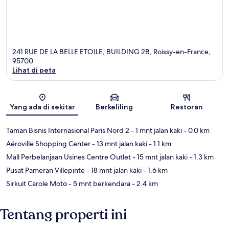
241 RUE DE LA BELLE ETOILE, BUILDING 2B, Roissy-en-France,
95700
Lihat di peta
Peta
Yang ada di sekitar
Berkeliling
Restoran
Taman Bisnis Internasional Paris Nord 2
- 1 mnt jalan kaki
- 0.0 km
Aéroville Shopping Center
- 13 mnt jalan kaki
- 1.1 km
Mall Perbelanjaan Usines Centre Outlet
- 15 mnt jalan kaki
- 1.3 km
Pusat Pameran Villepinte
- 18 mnt jalan kaki
- 1.6 km
Sirkuit Carole Moto
- 5 mnt berkendara
- 2.4 km
Tentang properti ini