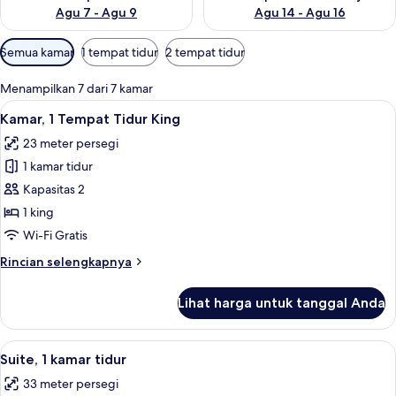
Agu 7 - Agu 9
Agu 14 - Agu 16
Filter
Semua kamar
1 tempat tidur
2 tempat tidur
tersedia
untuk
Menampilkan 7 dari 7 kamar
kamar
Lihat
Kamar, 1 Tempat Tidur King | Brankas, 
6
Kamar, 1 Tempat Tidur King
semua
23 meter persegi
foto
1 kamar tidur
untuk
Kamar,
Kapasitas 2
1
1 king
Tempat
Wi-Fi Gratis
Tidur
Rincian
Rincian selengkapnya
King
lebih
lanjut
Lihat harga untuk tanggal Anda
untuk
Kamar,
1
Lihat
Suite, 1 kamar tidur | Brankas, ruang 
10
Tempat
Suite, 1 kamar tidur
semua
Tidur
33 meter persegi
King
foto