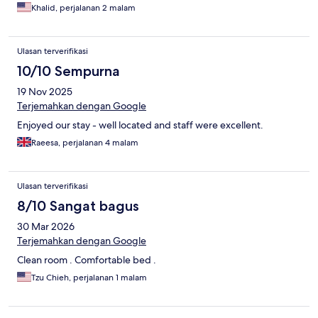
between the lack of sidewalks and 1 foot wide by 2 feet deep
Khalid, perjalanan 2 malam
drainage that is along the sidewalks. Be very careful walking
here or take a grab to places you need to go to.
Ulasan terverifikasi
10/10 Sempurna
19 Nov 2025
Terjemahkan dengan Google
Enjoyed our stay - well located and staff were excellent.
Raeesa, perjalanan 4 malam
Ulasan terverifikasi
8/10 Sangat bagus
30 Mar 2026
Terjemahkan dengan Google
Clean room . Comfortable bed .
Tzu Chieh, perjalanan 1 malam