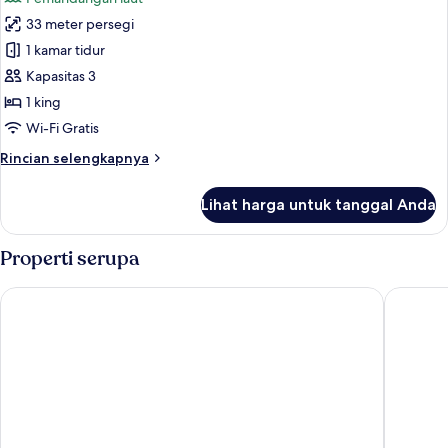
Bebas
untuk
Asap
33 meter persegi
Kamar,
Rokok
1 kamar tidur
1
Tempat
Kapasitas 3
Tidur
1 king
King,
Wi-Fi Gratis
Bebas
Rincian
Rincian selengkapnya
Asap
lebih
Rokok,
lanjut
Lihat harga untuk tanggal Anda
untuk
pemandangan
Kamar,
laut
1
Properti serupa
Tempat
Tidur
Penang Marriott Hotel
JEN Pen
King,
Bebas
Asap
Rokok,
pemandangan
laut