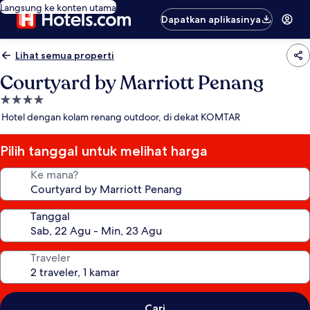
Langsung ke konten utama
Dapatkan aplikasinya
Lihat semua properti
Courtyard by Marriott Penang
Properti
bintang
Hotel dengan kolam renang outdoor, di dekat KOMTAR
4.0
Pilih tanggal untuk melihat harga
Ke mana?
Tanggal
Traveler
Cari