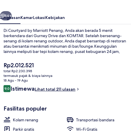
Penang
belumnya
Berikutnya
54+
Ringkasan
Kamar
Lokasi
Kebijakan
Di Courtyard by Marriott Penang, Anda akan berada 5 menit
berkendara dari Gurney Drive dan KOMTAR. Setelah bersenang-
senang di kolam renang outdoor, Anda dapat bersantap di restoran
atau bersantai menikmati minuman di bar/lounge.Keunggulan
lainnya meliputi bar tepi kolam renang, pusat kebugaran 24 jam,
dan sauna. Para traveler terkesan dengan staf.
Harga
Rp2.012.521
saat
total Rp2.230.398
ini
termasuk pajak & biaya lainnya
Kolam renang outdoor, dengan payun
Rp2.012.521
18 Agu - 19 Agu
Ulasan
Istimewa
9,0
Lihat total 211 ulasan
9,0 dari 10
Fasilitas populer
Kolam renang
Transportasi bandara
Parkir gratis
Wi-Fi Gratis