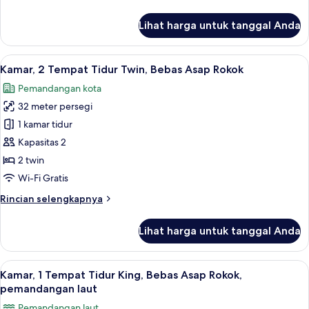
lebih
Asap
lanjut
Lihat harga untuk tanggal Anda
Rokok
untuk
Kamar,
1
Lihat
Kamar, 2 Tempat Tidur Twin, Bebas Asa
4
Tempat
Kamar, 2 Tempat Tidur Twin, Bebas Asap Rokok
semua
Tidur
Pemandangan kota
King,
foto
Bebas
32 meter persegi
untuk
Asap
Kamar,
1 kamar tidur
Rokok
2
Kapasitas 2
Tempat
2 twin
Tidur
Wi-Fi Gratis
Twin,
Rincian
Rincian selengkapnya
Bebas
lebih
Asap
lanjut
Lihat harga untuk tanggal Anda
Rokok
untuk
Kamar,
2
Lihat
Kamar, 1 Tempat Tidur King, Bebas Asa
4
Tempat
Kamar, 1 Tempat Tidur King, Bebas Asap Rokok,
semua
Tidur
pemandangan laut
Twin,
foto
Pemandangan laut