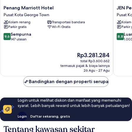
Penang
JEN
Penang Marriott Hotel
JEN Pe
Marriott
Penang
Pusat Kota George Town
Pusat K
Hotel
George
Kolam renang
Transportasi bandara
Kolam
Pusat
by
Parkir gratis
Wi-Fi Gratis
Parkir 
Kota
Shangri
George
La
9.6
8.8
Sempurna
Luar
9,6
8,8
Town
Pusat
dari
dari
147 ulasan
1.003
Kota
10,
10,
George
Sempurna,
Luar
Harga
Rp3.281.284
Town
147
Biasa,
sekarang
ulasan
1.003
total Rp3.600.662
Rp3.281.284
ulasan
termasuk pajak & biaya lainnya
26 Agu - 27 Agu
Bandingkan dengan properti serupa
Login untuk melihat diskon dan manfaat yang memenuhi
syarat. Lebih banyak reward untuk lebih banyak petualangan!
Login
Daftar sekarang, gratis
Tentang kawasan sekitar