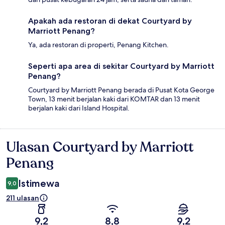
Apakah ada restoran di dekat Courtyard by
Marriott Penang?
Ya, ada restoran di properti, Penang Kitchen.
Seperti apa area di sekitar Courtyard by Marriott
Penang?
Courtyard by Marriott Penang berada di Pusat Kota George
Town, 13 menit berjalan kaki dari KOMTAR dan 13 menit
berjalan kaki dari Island Hospital.
Ulasan Courtyard by Marriott
Ulasan
Penang
Istimewa
9,0
211 ulasan
9,2
8,8
9,2