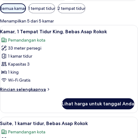
Filter
Semua kamar
1 tempat tidur
2 tempat tidur
tersedia
untuk
Menampilkan 5 dari 5 kamar
kamar
Lihat
Brankas, meja kerja, ruang kerja ramah
5
Kamar, 1 Tempat Tidur King, Bebas Asap Rokok
semua
Pemandangan kota
foto
33 meter persegi
untuk
Kamar,
1 kamar tidur
1
Kapasitas 3
Tempat
1 king
Tidur
Wi-Fi Gratis
King,
Rincian
Rincian selengkapnya
Bebas
lebih
Asap
lanjut
Lihat harga untuk tanggal Anda
Rokok
untuk
Kamar,
1
Lihat
Suite, 1 kamar tidur, Bebas Asap Rokok
7
Tempat
Suite, 1 kamar tidur, Bebas Asap Rokok
semua
Tidur
Pemandangan kota
King,
foto