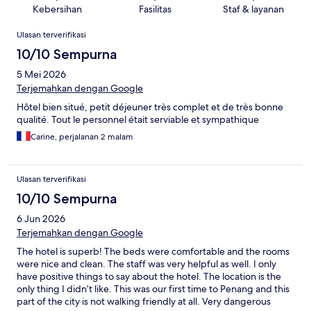
Kebersihan
Fasilitas
Staf & layanan
Ulasan
Ulasan terverifikasi
10/10 Sempurna
5 Mei 2026
Terjemahkan dengan Google
Hôtel bien situé, petit déjeuner très complet et de très bonne
qualité. Tout le personnel était serviable et sympathique
Carine, perjalanan 2 malam
Ulasan terverifikasi
10/10 Sempurna
6 Jun 2026
Terjemahkan dengan Google
The hotel is superb! The beds were comfortable and the rooms
were nice and clean. The staff was very helpful as well. I only
have positive things to say about the hotel. The location is the
only thing I didn’t like. This was our first time to Penang and this
part of the city is not walking friendly at all. Very dangerous