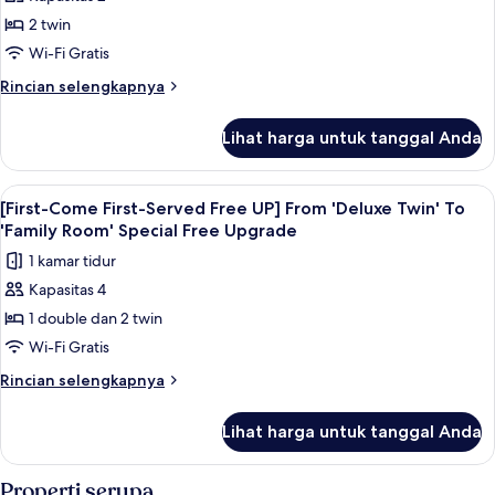
[Early
1
2 twin
Bird
Bottle
of
Wine
Wi-Fi Gratis
Wine
PKG]
Rincian
Rincian selengkapnya
Balcony
lebih
lanjut
Hollywood
Lihat harga untuk tanggal Anda
untuk
Double
[Early
+
Bird
Lihat
Brankas, tirai kedap cahaya, Wi-Fi grat
6
1
Wine
[First-Come First-Served Free UP] From 'Deluxe Twin' To
semua
PKG]
Bottle
'Family Room' Special Free Upgrade
Balcony
foto
of
1 kamar tidur
Hollywood
untuk
Wine
Double
Kapasitas 4
[First-
+
1 double dan 2 twin
Come
1
Bottle
First-
Wi-Fi Gratis
of
Served
Rincian
Rincian selengkapnya
Wine
Free
lebih
lanjut
UP]
Lihat harga untuk tanggal Anda
untuk
From
[First-
'Deluxe
Come
Properti serupa