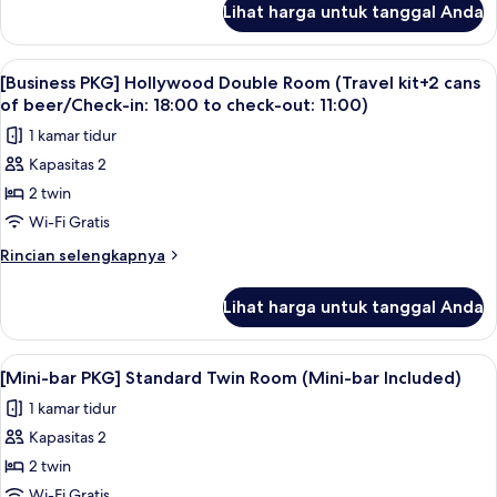
at
Lihat harga untuk tanggal Anda
untuk
check-
Balcony
in)
Deluxe
Lihat
Brankas, tirai kedap cahaya, Wi-Fi grat
7
Twin
[Business PKG] Hollywood Double Room (Travel kit+2 cans
semua
(assigned
of beer/Check-in: 18:00 to check-out: 11:00)
at
foto
1 kamar tidur
check-
untuk
in)
Kapasitas 2
[Business
2 twin
PKG]
Hollywood
Wi-Fi Gratis
Double
Rincian
Rincian selengkapnya
Room
lebih
lanjut
(Travel
Lihat harga untuk tanggal Anda
untuk
kit+2
[Business
cans
PKG]
Lihat
Brankas, tirai kedap cahaya, Wi-Fi grat
7
of
Hollywood
[Mini-bar PKG] Standard Twin Room (Mini-bar Included)
semua
Double
beer/Check-
1 kamar tidur
Room
foto
in:
(Travel
Kapasitas 2
untuk
18:00
kit+2
[Mini-
2 twin
cans
to
bar
of
Wi-Fi Gratis