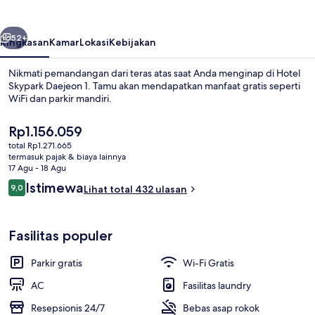
1
belumnya
Berikutnya
52+
Ringkasan
Kamar
Lokasi
Kebijakan
Nikmati pemandangan dari teras atas saat Anda menginap di Hotel
Skypark Daejeon 1. Tamu akan mendapatkan manfaat gratis seperti
WiFi dan parkir mandiri.
Harga
Rp1.156.059
saat
total Rp1.271.665
ini
termasuk pajak & biaya lainnya
Rp1.156.059
17 Agu - 18 Agu
Ulasan
Istimewa
9,0
Lihat total 432 ulasan
Eksterior
9,0 dari 10
Fasilitas populer
Parkir gratis
Wi-Fi Gratis
AC
Fasilitas laundry
Resepsionis 24/7
Bebas asap rokok