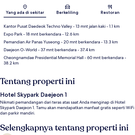
Peta
Yang ada di sekitar
Berkeliling
Restoran
Kantor Pusat Daedeok Techno Valley
- 13 mnt jalan kaki
- 1.1 km
Expo Park
- 18 mnt berkendara
- 12.6 km
Pemandian Air Panas Yuseong
- 20 mnt berkendara
- 13.3 km
Daejeon O-World
- 37 mnt berkendara
- 37.4 km
Cheongnamdae Presidential Memorial Hall
- 60 mnt berkendara
-
38.2 km
Tentang properti ini
Hotel Skypark Daejeon 1
Nikmati pemandangan dari teras atas saat Anda menginap di Hotel
Skypark Daejeon 1. Tamu akan mendapatkan manfaat gratis seperti WiFi
dan parkir mandiri.
Selengkapnya tentang properti ini