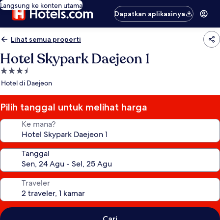
Langsung ke konten utama
Dapatkan aplikasinya
Lihat semua properti
Hotel Skypark Daejeon 1
Properti
bintang
Hotel di Daejeon
3.5
Pilih tanggal untuk melihat harga
Ke mana?
Tanggal
Traveler
Cari