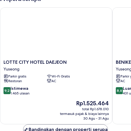
Twin'
First-
Served
To
LOTTE CITY HOTEL DAEJEON
BENIKEA 
Free
'Family
UP]
Room'
From
'Deluxe
Special
Twin'
Free
To
Upgrade
'Family
Room'
Special
Free
LOTTE
BENIKE
LOTTE CITY HOTEL DAEJEON
BENIKE
Upgrade
CITY
Technov
Yuseong
Yuseon
HOTEL
Hotel
Parkir gratis
Wi-Fi Gratis
Parkir 
DAEJEON
Yuseon
Restoran
AC
AC
Yuseong
9.2
8.6
Istimewa
Luar
9,2
8,6
dari
dari
1.465 ulasan
431 u
10,
10,
Harga
Rp1.525.464
Istimewa,
Luar
sekarang
1.465
Biasa,
total Rp1.678.010
Rp1.525.464
termasuk pajak & biaya lainnya
ulasan
431
30 Agu - 31 Agu
ulasan
Bandingkan dengan properti serupa