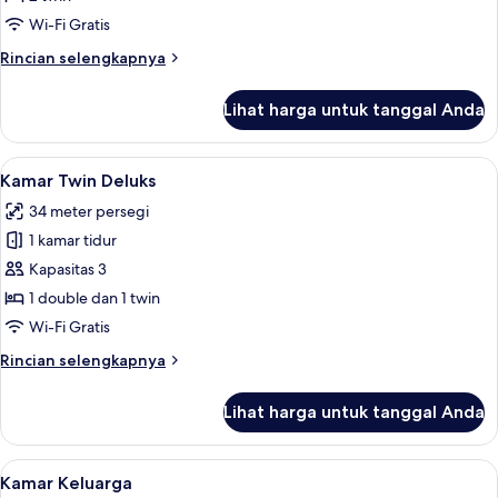
Standar
Wi-Fi Gratis
Rincian
Rincian selengkapnya
lebih
lanjut
Lihat harga untuk tanggal Anda
untuk
Kamar
Twin
Lihat
Brankas, tirai kedap cahaya, Wi-Fi grat
5
Standar
Kamar Twin Deluks
semua
34 meter persegi
foto
1 kamar tidur
untuk
Kamar
Kapasitas 3
Twin
1 double dan 1 twin
Deluks
Wi-Fi Gratis
Rincian
Rincian selengkapnya
lebih
lanjut
Lihat harga untuk tanggal Anda
untuk
Kamar
Twin
Lihat
Brankas, tirai kedap cahaya, Wi-Fi grat
6
Deluks
Kamar Keluarga
semua