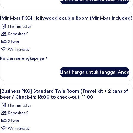
untuk
Americano
[Spring
coupon
Together
Lihat
Brankas, tirai kedap cahaya, Wi-Fi grat
7
P/P+1
PKG]Family+h
[Mini-bar PKG] Hollywood double Room (Mini-bar Included)
semua
Kitchen
Perfume
1 kamar tidur
10000KRW
foto
Sachet
credit+1
Kapasitas 2
untuk
Americano
[Mini-
2 twin
coupon
bar
P/P+1
Wi-Fi Gratis
Perfume
PKG]
Rincian
Rincian selengkapnya
Sachet
Hollywood
lebih
double
lanjut
Lihat harga untuk tanggal Anda
untuk
Room
[Mini-
(Mini-
bar
Lihat
Brankas, tirai kedap cahaya, Wi-Fi grat
bar
5
PKG]
[Business PKG] Standard Twin Room (Travel kit + 2 cans of
semua
Hollywood
Included)
beer / Check-in: 18:00 to check-out: 11:00
double
foto
1 kamar tidur
Room
untuk
(Mini-
Kapasitas 2
[Business
bar
2 twin
PKG]
Included)
Standard
Wi-Fi Gratis