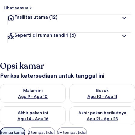
Lihat semua
Fasilitas utama
(12)
Seperti di rumah sendiri
(6)
Opsi kamar
Periksa ketersediaan untuk tanggal ini
Periksa ketersediaan untuk malam ini Agu 9 - Agu 10
Periksa ketersediaan untuk be
Malam ini
Besok
Agu 9 - Agu 10
Agu 10 - Agu 11
Periksa ketersediaan untuk akhir pekan ini Agu 14 - Agu 16
Periksa ketersediaan untuk ak
Akhir pekan ini
Akhir pekan berikutnya
Agu 14 - Agu 16
Agu 21 - Agu 23
Filter
Semua kamar
2 tempat tidur
3+ tempat tidur