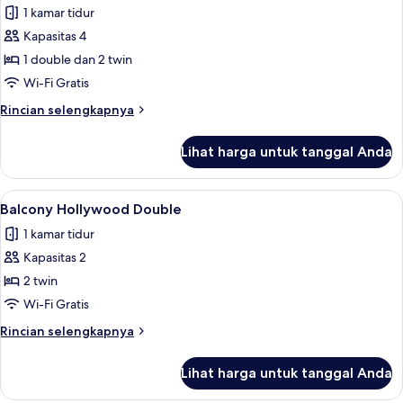
1 kamar tidur
foto
Kapasitas 4
untuk
Kamar
1 double dan 2 twin
Keluarga
Wi-Fi Gratis
Rincian
Rincian selengkapnya
lebih
lanjut
Lihat harga untuk tanggal Anda
untuk
Kamar
Keluarga
Lihat
Brankas, tirai kedap cahaya, Wi-Fi grat
5
Balcony Hollywood Double
semua
1 kamar tidur
foto
Kapasitas 2
untuk
Balcony
2 twin
Hollywood
Wi-Fi Gratis
Double
Rincian
Rincian selengkapnya
lebih
lanjut
Lihat harga untuk tanggal Anda
untuk
Balcony