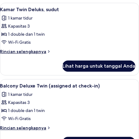
Hollywood
Lihat
Kamar Twin Deluks, sudut | Brankas, tir
5
Double
Kamar Twin Deluks, sudut
semua
1 kamar tidur
foto
Kapasitas 3
untuk
Kamar
1 double dan 1 twin
Twin
Wi-Fi Gratis
Deluks,
Rincian
Rincian selengkapnya
sudut
lebih
lanjut
Lihat harga untuk tanggal Anda
untuk
Kamar
Twin
Lihat
Balcony Deluxe Twin (assigned at check-
9
Deluks,
Balcony Deluxe Twin (assigned at check-in)
semua
sudut
1 kamar tidur
foto
Kapasitas 3
untuk
Balcony
1 double dan 1 twin
Deluxe
Wi-Fi Gratis
Twin
Rincian
Rincian selengkapnya
(assigned
lebih
lanjut