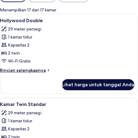
tersedia
untuk
Menampilkan 17 dari 17 kamar
kamar
Lihat
Brankas, tirai kedap cahaya, Wi-Fi grat
7
Hollywood Double
semua
29 meter persegi
foto
1 kamar tidur
untuk
Hollywood
Kapasitas 2
Double
2 twin
Wi-Fi Gratis
Rincian
Rincian selengkapnya
lebih
lanjut
Lihat harga untuk tanggal Anda
untuk
Hollywood
Double
Lihat
Brankas, tirai kedap cahaya, Wi-Fi grat
7
Kamar Twin Standar
semua
29 meter persegi
foto
1 kamar tidur
untuk
Kamar
Kapasitas 2
Twin
2 twin