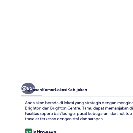
86+
Ringkasan
Kamar
Lokasi
Kebijakan
Anda akan berada di lokasi yang strategis dengan menginap
Brighton dan Brighton Centre. Tamu dapat memanjakan dir
Fasilitas seperti bar/lounge, pusat kebugaran, dan hot tub re
traveler terkesan dengan staf dan sarapan.
Ulasan
Istimewa
9,2