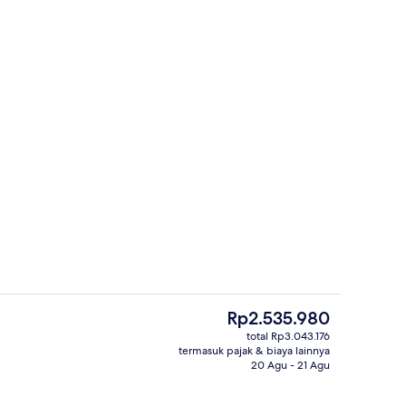
rti)
Lobi
Harga
Rp2.535.980
saat
total Rp3.043.176
ini
termasuk pajak & biaya lainnya
 pantai/laut
Resepsionis
Rp2.535.980
20 Agu - 21 Agu