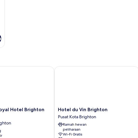
(I
a
l Hotel Brighton Waterfront
Hotel du Vin Brighton
Hotel
yal Hotel Brighton
Hotel du Vin Brighton
du
Pusat Kota Brighton
Vin
ighton
Ramah hewan
Brighton
peliharaan
g
Pusat
Wi-Fi Gratis
ir
Kota