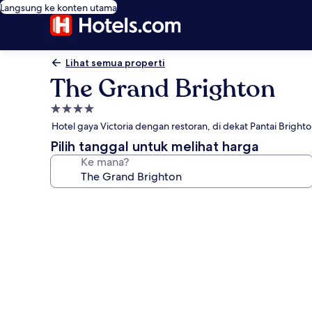
Langsung ke konten utama
Lihat semua properti
The Grand Brighton
Properti
bintang
Hotel gaya Victoria dengan restoran, di dekat Pantai Bright
4.0
Pilih tanggal untuk melihat harga
Ke mana?
Galeri
foto
untuk
The
Grand
Brighton