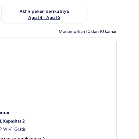
n ini Agu 7 - Agu 9
Periksa ketersediaan untuk akhir pekan berikutnya Agu 14 - A
Akhir pekan berikutnya
Agu 14 - Agu 16
Menampilkan 10 dari 10 kamar
amar
Kapasitas 2
Wi-Fi Gratis
ncian
ncian selengkapnya