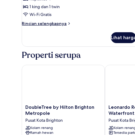
Keluarga,
1 king dan 1 twin
Beberapa
Wi-Fi Gratis
Tempat
Rincian
Tidur
Rincian selengkapnya
lebih
(Inland)
lanjut
Lihat harg
untuk
Studio
Suite
Properti serupa
Keluarga,
Beberapa
Tempat
DoubleTree by Hilton Brighton Metropole
Leonardo Roya
Tidur
(Inland)
DoubleTree
Leonardo
DoubleTree by Hilton Brighton
Leonardo Ro
by
Royal
Metropole
Waterfront
Hilton
Hotel
Pusat Kota Brighton
Pusat Kota Br
Brighton
Brighton
Metropole
Kolam renang
Waterfront
Kolam renan
Ramah hewan
Tersedia park
Pusat
Pusat