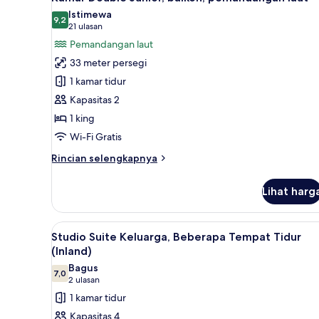
semua
Istimewa
foto
9,2
9,2 dari 10
(21
21 ulasan
untuk
ulasan)
Pemandangan laut
Kamar
33 meter persegi
Double
1 kamar tidur
Junior,
Kapasitas 2
balkon,
1 king
pemandangan
laut
Wi-Fi Gratis
Rincian
Rincian selengkapnya
lebih
lanjut
Lihat harg
untuk
Kamar
Double
Lihat
Studio Suite Keluarga, Beberap
4
Junior,
Studio Suite Keluarga, Beberapa Tempat Tidur
semua
balkon,
(Inland)
pemandangan
foto
Bagus
laut
7,0
untuk
7,0 dari 10
(2
2 ulasan
Studio
ulasan)
1 kamar tidur
Suite
Kapasitas 4