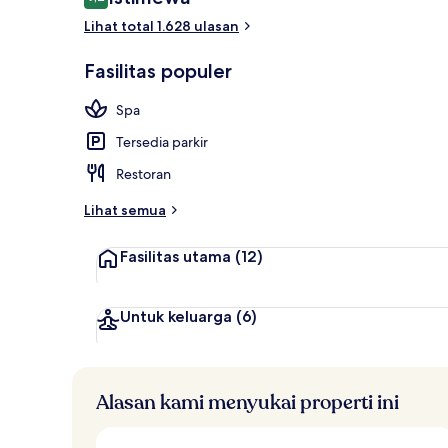
9,2 dari 10
Lihat total 1.628 ulasan
Lounge
Fasilitas populer
Spa
Tersedia parkir
Restoran
Lihat semua
Fasilitas utama
(12)
Untuk keluarga
(6)
Alasan kami menyukai properti ini