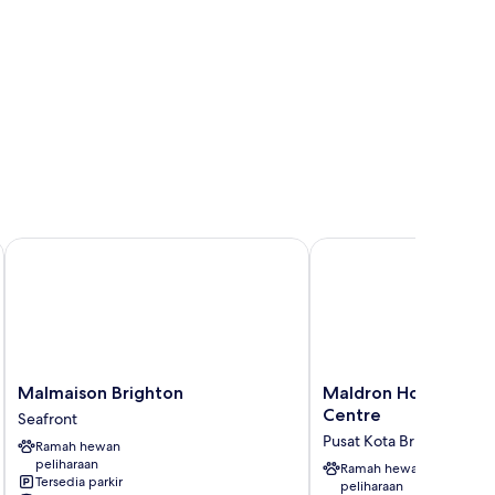
nland)
Malmaison Brighton
Maldron Hotel Brighto
Malmaison
Maldron
Malmaison Brighton
Maldron Hotel Brigh
Brighton
Hotel
Centre
Seafront
Seafront
Brighton
Pusat Kota Brighton
Ramah hewan
City
peliharaan
Centre
Ramah hewan
Tersedia parkir
peliharaan
Pusat