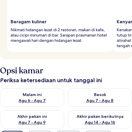
Beragam kuliner
Kenyam
Nikmati hidangan lezat di 2 restoran, makan di kafe,
Kenakan
atau cicipi minuman di bar. Sarapan prasmanan hotel
tutup t
mengawali hari dengan hidangan lezat.
istiraha
tengah 
Opsi kamar
Periksa ketersediaan untuk tanggal ini
Periksa ketersediaan untuk malam ini Agu 6 - Agu 7
Periksa ketersediaan untuk be
Malam ini
Besok
Agu 6 - Agu 7
Agu 7 - Agu 8
Periksa ketersediaan untuk akhir pekan ini Agu 7 - Agu 9
Periksa ketersediaan untuk ak
Akhir pekan ini
Akhir pekan berikutnya
Agu 7 - Agu 9
Agu 14 - Agu 16