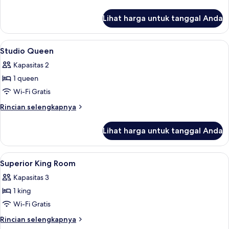
and
lebih
lanjut
Single
Lihat harga untuk tanggal Anda
untuk
Studio
Queen
Lihat
Minibar, brankas, meja kerja, dan rua
5
and
Studio Queen
semua
Single
Kapasitas 2
foto
1 queen
untuk
Studio
Wi-Fi Gratis
Queen
Rincian
Rincian selengkapnya
lebih
lanjut
Lihat harga untuk tanggal Anda
untuk
Studio
Queen
Lihat
Minibar, brankas, meja kerja, dan rua
4
Superior King Room
semua
Kapasitas 3
foto
1 king
untuk
Superior
Wi-Fi Gratis
King
Rincian
Rincian selengkapnya
Room
lebih