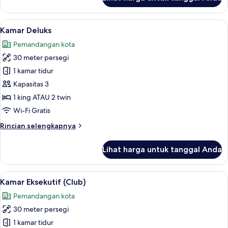
untuk
Superior
Double
Lihat
Kamar Deluks | Minibar, brankas, meja
5
or
Kamar Deluks
semua
Twin
Pemandangan kota
with
foto
Extra
30 meter persegi
untuk
Bed
Kamar
1 kamar tidur
Deluks
Kapasitas 3
1 king ATAU 2 twin
Wi-Fi Gratis
Rincian
Rincian selengkapnya
lebih
lanjut
Lihat harga untuk tanggal Anda
untuk
Kamar
Deluks
Lihat
Kamar Eksekutif (Club) | Minibar, bran
6
Kamar Eksekutif (Club)
semua
Pemandangan kota
foto
30 meter persegi
untuk
Kamar
1 kamar tidur