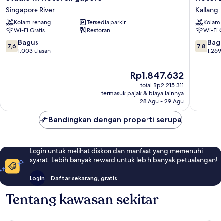
M
Boss
Singapore River
Kallang
Hotel
Kallang
Kolam renang
Tersedia parkir
Kolam
Singapore
Wi-Fi Gratis
Restoran
Wi-Fi 
Singapore
River
7.6
7.8
Bagus
Bag
7,6
7,8
dari
dari
1.003 ulasan
1.269
10,
10,
Bagus,
Bagus,
Harga
Rp1.847.632
1.003
1.269
sekarang
total Rp2.215.311
ulasan
ulasan
Rp1.847.632
termasuk pajak & biaya lainnya
28 Agu - 29 Agu
Bandingkan dengan properti serupa
Login untuk melihat diskon dan manfaat yang memenuhi
syarat. Lebih banyak reward untuk lebih banyak petualangan!
Login
Daftar sekarang, gratis
Tentang kawasan sekitar