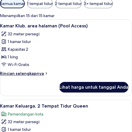
Filter
Semua kamar
1 tempat tidur
2 tempat tidur
3+ tempat tidur
tersedia
untuk
Menampilkan 15 dari 15 kamar
kamar
Lihat
Kamar Klub, area halaman (Pool Access
5
Kamar Klub, area halaman (Pool Access)
semua
32 meter persegi
foto
1 kamar tidur
untuk
Kamar
Kapasitas 2
Klub,
1 king
area
Wi-Fi Gratis
halaman
Rincian
Rincian selengkapnya
(Pool
lebih
Access)
lanjut
Lihat harga untuk tanggal Anda
untuk
Kamar
Klub,
Lihat
Kamar Keluarga, 2 Tempat Tidur Queen 
5
area
Kamar Keluarga, 2 Tempat Tidur Queen
semua
halaman
Pemandangan kota
(Pool
foto
Access)
32 meter persegi
untuk
Kamar
1 kamar tidur