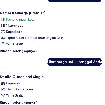
Studio
(Queen
Lihat
Kamar Keluarga (Premier) | Minibar, b
5
+
Kamar Keluarga (Premier)
semua
Single)
Pemandangan kota
foto
1 kamar tidur
untuk
Kamar
Kapasitas 4
Keluarga
1 queen dan 1 tempat tidur tingkat twin
(Premier)
Wi-Fi Gratis
Rincian
Rincian selengkapnya
lebih
lanjut
Lihat harga untuk tanggal Anda
untuk
Kamar
Keluarga
Lihat
Minibar, brankas, meja kerja, dan rua
6
(Premier)
Studio Queen and Single
semua
Kapasitas 3
foto
1 twin dan 1 queen
untuk
Studio
Wi-Fi Gratis
Queen
Rincian
Rincian selengkapnya