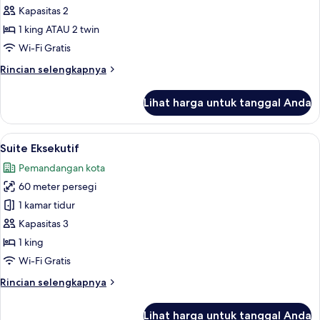
Eksekutif
Kapasitas 2
(Club)
1 king ATAU 2 twin
Wi-Fi Gratis
Rincian
Rincian selengkapnya
lebih
lanjut
Lihat harga untuk tanggal Anda
untuk
Kamar
Eksekutif
Lihat
Suite Eksekutif | Minibar, brankas, me
5
(Club)
Suite Eksekutif
semua
Pemandangan kota
foto
60 meter persegi
untuk
Suite
1 kamar tidur
Eksekutif
Kapasitas 3
1 king
Wi-Fi Gratis
Rincian
Rincian selengkapnya
lebih
lanjut
Lihat harga untuk tanggal Anda
untuk