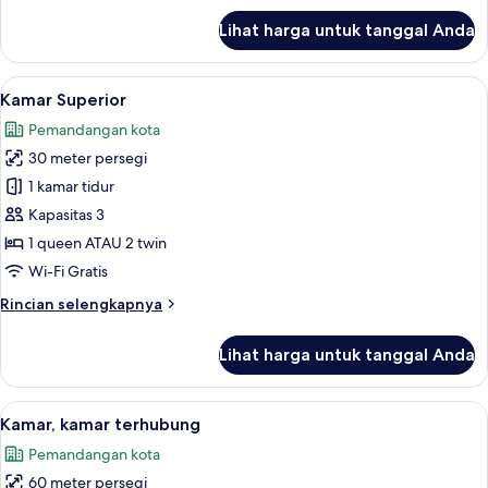
lanjut
Lihat harga untuk tanggal Anda
untuk
Superior
King
Lihat
Minibar, brankas, meja kerja, dan rua
5
Room
Kamar Superior
semua
Pemandangan kota
foto
30 meter persegi
untuk
Kamar
1 kamar tidur
Superior
Kapasitas 3
1 queen ATAU 2 twin
Wi-Fi Gratis
Rincian
Rincian selengkapnya
lebih
lanjut
Lihat harga untuk tanggal Anda
untuk
Kamar
Superior
Lihat
Minibar, brankas, meja kerja, dan rua
5
Kamar, kamar terhubung
semua
Pemandangan kota
foto
60 meter persegi
untuk