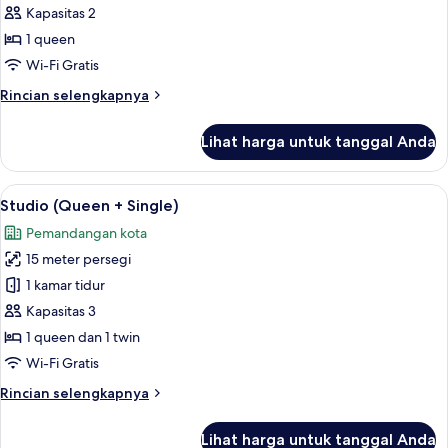
(Queen)
Kapasitas 2
1 queen
Wi-Fi Gratis
Rincian
Rincian selengkapnya
lebih
lanjut
Lihat harga untuk tanggal Anda
untuk
Studio
(Queen)
Lihat
Studio (Queen + Single) | Minibar, bra
5
Studio (Queen + Single)
semua
Pemandangan kota
foto
15 meter persegi
untuk
Studio
1 kamar tidur
(Queen
Kapasitas 3
+
1 queen dan 1 twin
Single)
Wi-Fi Gratis
Rincian
Rincian selengkapnya
lebih
lanjut
Lihat harga untuk tanggal Anda
untuk