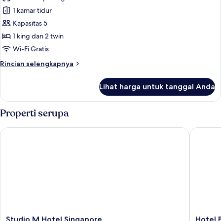
Kamar,
1 kamar tidur
kamar
Kapasitas 5
terhubung
1 king dan 2 twin
Wi-Fi Gratis
Rincian
Rincian selengkapnya
lebih
lanjut
Lihat harga untuk tanggal Anda
untuk
Kamar,
kamar
Properti serupa
terhubung
Studio M Hotel Singapore
Hotel Bo
Studio
Hotel
Studio M Hotel Singapore
Hotel 