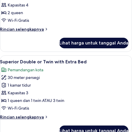
Keluarga,
Kapasitas 4
2
2 queen
Tempat
Wi-Fi Gratis
Tidur
Rincian
Rincian selengkapnya
Queen
lebih
lanjut
Lihat harga untuk tanggal Anda
untuk
Kamar
Keluarga,
Lihat
Minibar, brankas, meja kerja, dan rua
5
2
Superior Double or Twin with Extra Bed
semua
Tempat
Pemandangan kota
Tidur
foto
Queen
30 meter persegi
untuk
Superior
1 kamar tidur
Double
Kapasitas 3
or
1 queen dan 1 twin ATAU 3 twin
Twin
Wi-Fi Gratis
with
Rincian
Rincian selengkapnya
Extra
lebih
Bed
lanjut
Lihat harga untuk tanggal Anda