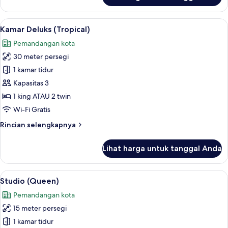
Suite
Eksekutif
Lihat
Kamar Deluks (Tropical) | Pemandanga
5
Kamar Deluks (Tropical)
semua
Pemandangan kota
foto
30 meter persegi
untuk
Kamar
1 kamar tidur
Deluks
Kapasitas 3
(Tropical)
1 king ATAU 2 twin
Wi-Fi Gratis
Rincian
Rincian selengkapnya
lebih
lanjut
Lihat harga untuk tanggal Anda
untuk
Kamar
Deluks
Lihat
Studio (Queen) | Pemandangan dari 
5
(Tropical)
Studio (Queen)
semua
Pemandangan kota
foto
15 meter persegi
untuk
Studio
1 kamar tidur