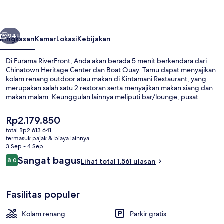
belumnya
Berikutnya
94+
Ringkasan
Kamar
Lokasi
Kebijakan
Di Furama RiverFront, Anda akan berada 5 menit berkendara dari
Chinatown Heritage Center dan Boat Quay. Tamu dapat menyajikan
kolam renang outdoor atau makan di Kintamani Restaurant, yang
merupakan salah satu 2 restoran serta menyajikan makan siang dan
makan malam. Keunggulan lainnya meliputi bar/lounge, pusat
kebugaran, dan kolam renang anak. Para wisatawan menyukainya
karena sangat dekat dari transportasi umum: Stasiun Havelock
Harga
Rp2.179.850
hanya 6 menit dan Stasiun Great World hanya 12 menit.
saat
total Rp2.613.641
ini
termasuk pajak & biaya lainnya
Ruang duduk lobi
Rp2.179.850
3 Sep - 4 Sep
Ulasan
Sangat bagus
8,0
Lihat total 1.561 ulasan
8,0 dari 10
Fasilitas populer
Kolam renang
Parkir gratis