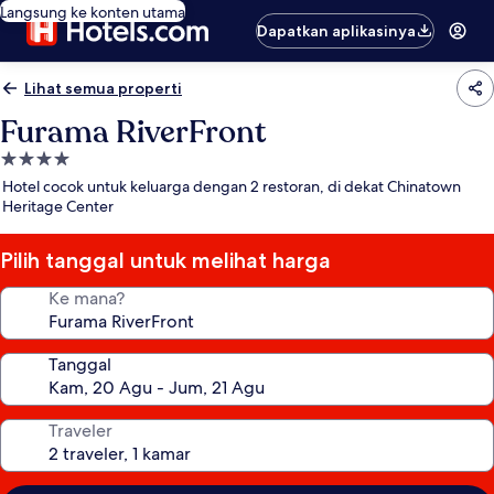
Langsung ke konten utama
Dapatkan aplikasinya
Lihat semua properti
Furama RiverFront
Properti
bintang
Hotel cocok untuk keluarga dengan 2 restoran, di dekat Chinatown
4.0
Heritage Center
Pilih tanggal untuk melihat harga
Ke mana?
Tanggal
Traveler