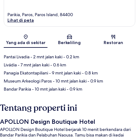
Parikia, Paros, Paros Island, 84400
Lihat di peta
Peta
Yang ada di sekitar
Berkeliling
Restoran
Pantai Livadia
- 2 mnt jalan kaki
- 0.2 km
Livádia
- 7 mnt jalan kaki
- 0.6 km
Panagia Ekatontapiliani
- 9 mnt jalan kaki
- 0.8 km
Museum Arkeologi Paros
- 10 mnt jalan kaki
- 0.9 km
Bandar Parikia
- 10 mnt jalan kaki
- 0.9 km
Tentang properti ini
APOLLON Design Boutique Hotel
APOLLON Design Boutique Hotel berjarak 10 menit berkendara dari
Bandar Parikia dan Pelabuhan Naousa. Tamu bisa makan di kedai