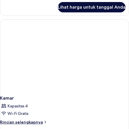
lanjut
Lihat harga untuk tanggal Anda
untuk
Kamar
Kamar
Kapasitas 4
Wi-Fi Gratis
Rincian
Rincian selengkapnya
lebih