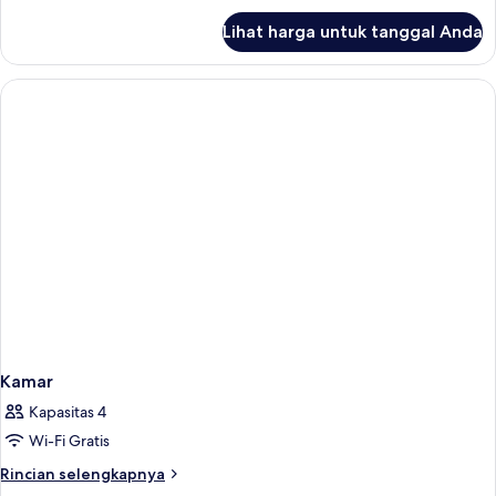
lanjut
Lihat harga untuk tanggal Anda
untuk
Kamar
Standar
(Window)
Kamar
Kapasitas 4
Wi-Fi Gratis
Rincian
Rincian selengkapnya
lebih