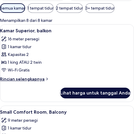
Filter
Semua kamar
1 tempat tidur
2 tempat tidur
3+ tempat tidur
tersedia
untuk
Menampilkan 8 dari 8 kamar
kamar
Lihat
Kamar Superior, balkon | Seprai prem
16
Kamar Superior, balkon
semua
16 meter persegi
foto
1 kamar tidur
untuk
Kamar
Kapasitas 2
Superior,
1 king ATAU 2 twin
balkon
Wi-Fi Gratis
Rincian
Rincian selengkapnya
lebih
lanjut
Lihat harga untuk tanggal Anda
untuk
Kamar
Superior,
Lihat
Seprai premium, tempat tidur Select 
8
balkon
Small Comfort Room, Balcony
semua
9 meter persegi
foto
1 kamar tidur
untuk