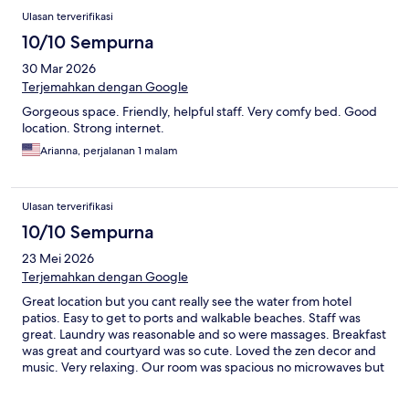
Ulasan terverifikasi
10/10 Sempurna
30 Mar 2026
Terjemahkan dengan Google
Gorgeous space. Friendly, helpful staff. Very comfy bed. Good
location. Strong internet.
Arianna, perjalanan 1 malam
Ulasan terverifikasi
10/10 Sempurna
23 Mei 2026
Terjemahkan dengan Google
Great location but you cant really see the water from hotel
patios. Easy to get to ports and walkable beaches. Staff was
great. Laundry was reasonable and so were massages. Breakfast
was great and courtyard was so cute. Loved the zen decor and
music. Very relaxing. Our room was spacious no microwaves but
fridge was great. Would stay here again for sure.