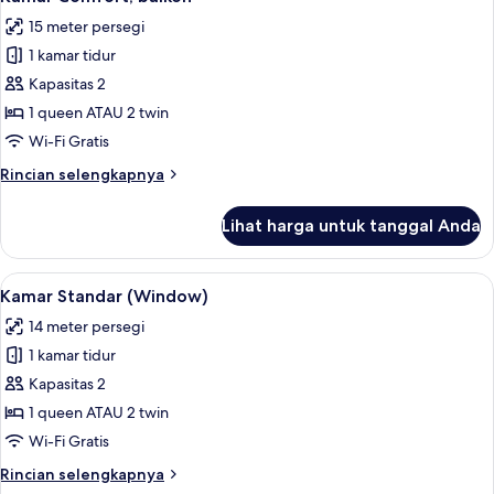
semua
balkon
15 meter persegi
foto
1 kamar tidur
untuk
Kamar
Kapasitas 2
Comfort,
1 queen ATAU 2 twin
balkon
Wi-Fi Gratis
Rincian
Rincian selengkapnya
lebih
lanjut
Lihat harga untuk tanggal Anda
untuk
Kamar
Comfort,
Lihat
Kamar Standar (Window) | Seprai prem
8
balkon
Kamar Standar (Window)
semua
14 meter persegi
foto
1 kamar tidur
untuk
Kamar
Kapasitas 2
Standar
1 queen ATAU 2 twin
(Window)
Wi-Fi Gratis
Rincian
Rincian selengkapnya
lebih