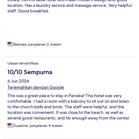
location. Has a laundry service and massage service. Very helpful
staff. Good breakfast.
Barbara, perjalanan 2 malam
Ulasan terverifikasi
10/10 Sempurna
6 Jun 2026
Terjemahkan dengan Google
This was a great place to stay in Paroikia! The hotel was very
comfortable. I had a room with a balcony to sit out on and listen
to the church bells and birds. The staff were helpful, and the
location was convenient. It was close to the beach, as well as
several good restaurants, and far enough away from the center
to be a bit tranquil. Even so, you could walk to and from the
Suzanne, perjalanan 9 malam
ferry and the bus station quite easily along the water front. I
would stay here again.