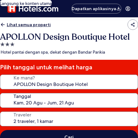
Langsung ke konten utama
Dapatkan aplikasinya
Lihat semua properti
APOLLON Design Boutique Hotel
Properti
bintang
Hotel pantai dengan spa, dekat dengan Bandar Parikia
3.0
Pilih tanggal untuk melihat harga
Ke mana?
Tanggal
Traveler
Cari