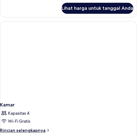
lanjut
Lihat harga untuk tanggal Anda
untuk
Kamar
Kamar
Kapasitas 4
Wi-Fi Gratis
Rincian
Rincian selengkapnya
lebih