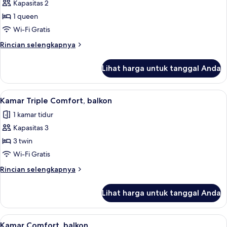
Small
Kapasitas 2
Comfort
1 queen
Room,
Wi-Fi Gratis
Balcony
Rincian
Rincian selengkapnya
lebih
lanjut
Lihat harga untuk tanggal Anda
untuk
Small
Comfort
Lihat
Kamar Triple Comfort, balkon | Seprai
6
Room,
Kamar Triple Comfort, balkon
semua
Balcony
1 kamar tidur
foto
Kapasitas 3
untuk
Kamar
3 twin
Triple
Wi-Fi Gratis
Comfort,
Rincian
Rincian selengkapnya
balkon
lebih
lanjut
Lihat harga untuk tanggal Anda
untuk
Kamar
Triple
Lihat
Kamar Comfort, balkon | Seprai premi
11
Comfort,
Kamar Comfort, balkon