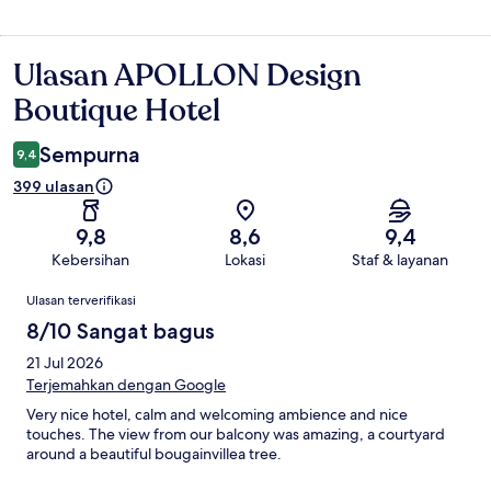
Ulasan APOLLON Design
Ulasan
Boutique Hotel
Sempurna
9,4
399 ulasan
9,8
8,6
9,4
Kebersihan
Lokasi
Staf & layanan
Ulasan
Ulasan terverifikasi
8/10 Sangat bagus
21 Jul 2026
Terjemahkan dengan Google
Very nice hotel, calm and welcoming ambience and nice
touches. The view from our balcony was amazing, a courtyard
around a beautiful bougainvillea tree.