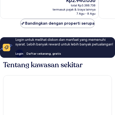
Rp2.940.036
30
235
sekarang
total Rp3.388.738
ulasan
ulasan
Rp2.940.036
termasuk pajak & biaya lainnya
7 Agu - 8 Agu
Bandingkan dengan properti serupa
Login untuk melihat diskon dan manfaat yang memenuhi
syarat. Lebih banyak reward untuk lebih banyak petualangan!
Login
Daftar sekarang, gratis
Tentang kawasan sekitar