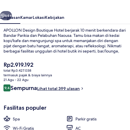
Hotel
belumnya
Berikutnya
64+
Ringkasan
Kamar
Lokasi
Kebijakan
APOLLON Design Boutique Hotel berjarak 10 menit berkendara dari
Bandar Parikia dan Pelabuhan Naousa. Tamu bisa makan di kedai
kopi/kafe dan mengunjungi spa untuk memanjakan diri dengan
pijat dengan batu hangat, aromaterapi, atau refleksologi. Nikmati
berbagai fasilitas unggulan di hotel butik ini seperti, bar/lounge,
teras, dan taman. Para traveler terkesan dengan staf.
Harga
Rp2.919.192
saat
total Rp3.427.038
ini
termasuk pajak & biaya lainnya
Eksterior
Rp2.919.192
21 Agu - 22 Agu
Ulasan
Sempurna
9,4
Lihat total 399 ulasan
9,4 dari 10
Fasilitas populer
Spa
Parkir gratis
Wi-Fi Gratis
AC