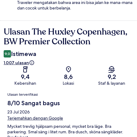
Traveler mengatakan bahwa area ini bisa jalan ke mana-mana
dan cocok untuk berbelanja.
Ulasan The Huxley Copenhagen,
Ulasan
BW Premier Collection
Istimewa
9,0
1.007 ulasan
9,4
8,6
9,2
Kebersihan
Lokasi
Staf & layanan
Ulasan
Ulasan terverifikasi
8/10 Sangat bagus
23 Jul 2026
Terjemahkan dengan Google
Mycket trevlig hjälpsam personal, mycket bra läge. Bra
parkering. Smal säng i litet rum. Bra dusch, sköna sängkläder.