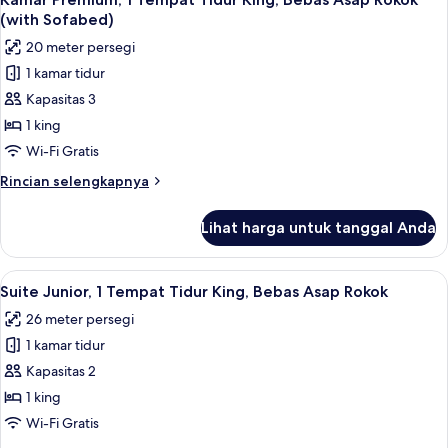
semua
(with Sofabed)
foto
20 meter persegi
untuk
1 kamar tidur
Kamar
Kapasitas 3
Premium,
1
1 king
Tempat
Wi-Fi Gratis
Tidur
Rincian
Rincian selengkapnya
King,
lebih
Bebas
lanjut
Lihat harga untuk tanggal Anda
untuk
Asap
Kamar
Rokok
Premium,
Lihat
Suite Junior, 1 Tempat Tidur King, Be
(with
9
1
Suite Junior, 1 Tempat Tidur King, Bebas Asap Rokok
semua
Tempat
Sofabed)
26 meter persegi
Tidur
foto
King,
1 kamar tidur
untuk
Bebas
Suite
Kapasitas 2
Asap
Junior,
Rokok
1 king
(with
1
Wi-Fi Gratis
Sofabed)
Tempat