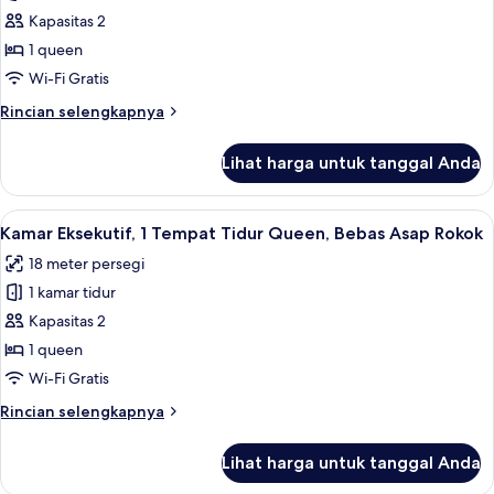
Bebas
Kamar
Kapasitas 2
Asap
Bisnis,
Rokok
1 queen
1
Wi-Fi Gratis
Tempat
Rincian
Rincian selengkapnya
Tidur
lebih
Queen,
lanjut
Lihat harga untuk tanggal Anda
untuk
Bebas
Kamar
Asap
Bisnis,
Lihat
Kamar Eksekutif, 1 Tempat Tidur Queen
Rokok
10
1
Kamar Eksekutif, 1 Tempat Tidur Queen, Bebas Asap Rokok
semua
Tempat
18 meter persegi
Tidur
foto
Queen,
1 kamar tidur
untuk
Bebas
Kamar
Kapasitas 2
Asap
Eksekutif,
Rokok
1 queen
1
Wi-Fi Gratis
Tempat
Rincian
Rincian selengkapnya
Tidur
lebih
Queen,
lanjut
Lihat harga untuk tanggal Anda
untuk
Bebas
Kamar