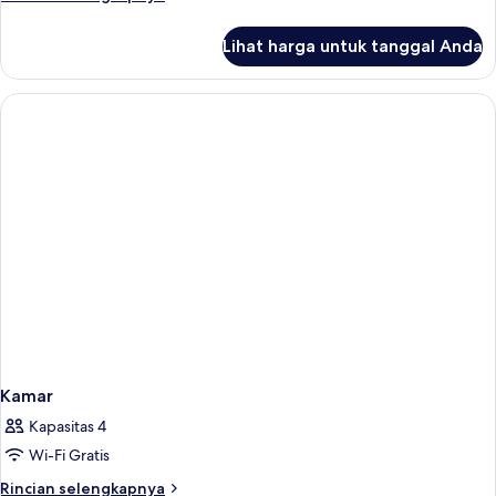
lebih
lanjut
Lihat harga untuk tanggal Anda
untuk
Business
Room
Kamar
Kapasitas 4
Wi-Fi Gratis
Rincian
Rincian selengkapnya