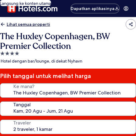
Langsung ke konten utama
Dapatkan aplikasinya
Lihat semua properti
The Huxley Copenhagen, BW
Premier Collection
Properti
bintang
Hotel dengan bar/lounge, di dekat Nyhavn
4.0
Pilih tanggal untuk melihat harga
Ke mana?
Tanggal
Traveler