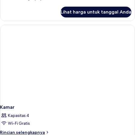
lebih
lanjut
Lihat harga untuk tanggal Anda
untuk
Kamar
Kamar
Kapasitas 4
Wi-Fi Gratis
Rincian
Rincian selengkapnya