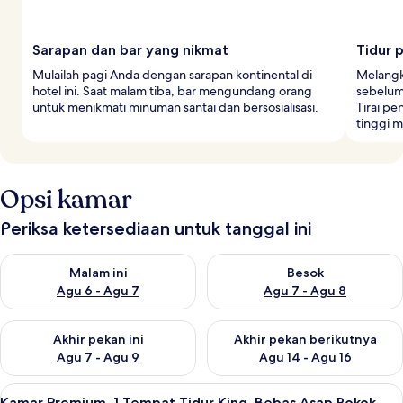
Sarapan dan bar yang nikmat
Tidur 
Mulailah pagi Anda dengan sarapan kontinental di
Melangk
hotel ini. Saat malam tiba, bar mengundang orang
sebelum 
untuk menikmati minuman santai dan bersosialisasi.
Tirai pe
tinggi m
Opsi kamar
Periksa ketersediaan untuk tanggal ini
Periksa ketersediaan untuk malam ini Agu 6 - Agu 7
Periksa ketersediaan untuk be
Malam ini
Besok
Agu 6 - Agu 7
Agu 7 - Agu 8
Periksa ketersediaan untuk akhir pekan ini Agu 7 - Agu 9
Periksa ketersediaan untuk ak
Akhir pekan ini
Akhir pekan berikutnya
Agu 7 - Agu 9
Agu 14 - Agu 16
Lihat
Seprai premium, bantalan ekstra lembu
9
Kamar Premium, 1 Tempat Tidur King, Bebas Asap Rokok