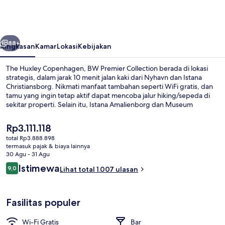
Copenhagen,
BW
Premier
belumnya
Berikutnya
Collection
88+
Ringkasan
Kamar
Lokasi
Kebijakan
The Huxley Copenhagen, BW Premier Collection berada di lokasi
strategis, dalam jarak 10 menit jalan kaki dari Nyhavn dan Istana
Christiansborg. Nikmati manfaat tambahan seperti WiFi gratis, dan
tamu yang ingin tetap aktif dapat mencoba jalur hiking/sepeda di
sekitar properti. Selain itu, Istana Amalienborg dan Museum
Nasional Denmark hanya berjarak 15 menit berjalan kaki.Para traveler
terkesan dengan staf dan lokasi. Properti ini berada dekat dengan
Harga
Rp3.111.118
transportasi umum: Stasiun Kongens Nytorv berjarak 6 menit dan
saat
total Rp3.888.898
Stasiun Christianshavn berjarak 9 menit.
ini
termasuk pajak & biaya lainnya
Lobi
Rp3.111.118
30 Agu - 31 Agu
Ulasan
Istimewa
9,0
Lihat total 1.007 ulasan
9,0 dari 10
Fasilitas populer
Wi-Fi Gratis
Bar