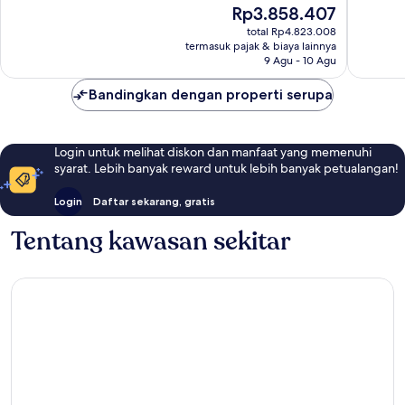
Harga
Rp3.858.407
Istimewa,
Sangat
sekarang
2.117
Baik,
total Rp4.823.008
Rp3.858.407
termasuk pajak & biaya lainnya
ulasan
4.220
9 Agu - 10 Agu
ulasan
Bandingkan dengan properti serupa
Login untuk melihat diskon dan manfaat yang memenuhi
syarat. Lebih banyak reward untuk lebih banyak petualangan!
Login
Daftar sekarang, gratis
Tentang kawasan sekitar