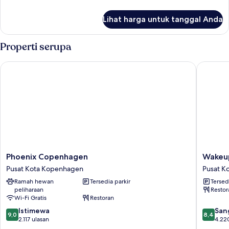
lebih
lanjut
Lihat harga untuk tanggal Anda
untuk
Kamar
Properti serupa
Phoenix Copenhagen
Wakeup 
Phoenix
Wakeup
Phoenix Copenhagen
Wakeu
Copenhagen
Copenh
Pusat Kota Kopenhagen
Pusat K
Pusat
Borger
Ramah hewan
Tersedia parkir
Tersed
Kota
Pusat
peliharaan
Restor
Kopenhagen
Kota
Wi-Fi Gratis
Restoran
Kopenh
9.0
8.4
Istimewa
San
9,0
8,4
dari
dari
2.117 ulasan
4.22
10,
10,