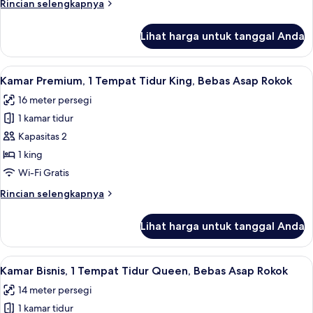
Rincian
Rincian selengkapnya
Tidur
lebih
King,
lanjut
Lihat harga untuk tanggal Anda
untuk
Bebas
Suite
Asap
Junior,
Lihat
Seprai premium, bantalan ekstra lembu
Rokok
12
1
Kamar Premium, 1 Tempat Tidur King, Bebas Asap Rokok
semua
Tempat
16 meter persegi
Tidur
foto
King,
1 kamar tidur
untuk
Bebas
Kamar
Kapasitas 2
Asap
Premium,
Rokok
1 king
1
Wi-Fi Gratis
Tempat
Rincian
Rincian selengkapnya
Tidur
lebih
King,
lanjut
Lihat harga untuk tanggal Anda
untuk
Bebas
Kamar
Asap
Premium,
Lihat
Kamar Bisnis, 1 Tempat Tidur Queen, B
Rokok
12
1
Kamar Bisnis, 1 Tempat Tidur Queen, Bebas Asap Rokok
semua
Tempat
14 meter persegi
Tidur
foto
King,
1 kamar tidur
untuk