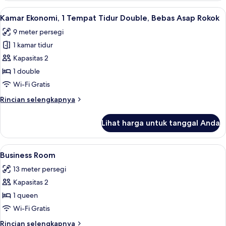
Asap
Eksekutif,
Lihat
Kamar Ekonomi, 1 Tempat Tidur Double
Rokok
11
1
Kamar Ekonomi, 1 Tempat Tidur Double, Bebas Asap Rokok
semua
Tempat
9 meter persegi
Tidur
foto
Queen,
1 kamar tidur
untuk
Bebas
Kamar
Kapasitas 2
Asap
Ekonomi,
Rokok
1 double
1
Wi-Fi Gratis
Tempat
Rincian
Rincian selengkapnya
Tidur
lebih
Double,
lanjut
Lihat harga untuk tanggal Anda
untuk
Bebas
Kamar
Asap
Ekonomi,
Lihat
Seprai premium, bantalan ekstra lembu
Rokok
10
1
Business Room
semua
Tempat
13 meter persegi
Tidur
foto
Double,
Kapasitas 2
untuk
Bebas
Business
1 queen
Asap
Room
Rokok
Wi-Fi Gratis
Rincian
Rincian selengkapnya