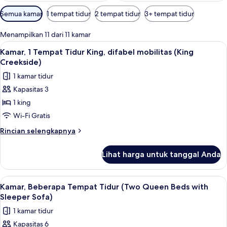
Filter
Semua kamar
1 tempat tidur
2 tempat tidur
3+ tempat tidur
tersedia
untuk
Menampilkan 11 dari 11 kamar
kamar
Lihat
Seprai katun Mesir, seprai premium, d
15
Kamar, 1 Tempat Tidur King, difabel mobilitas (King
semua
Creekside)
foto
1 kamar tidur
untuk
Kapasitas 3
Kamar,
1 king
1
Tempat
Wi-Fi Gratis
Tidur
Rincian
Rincian selengkapnya
King,
lebih
lanjut
difabel
Lihat harga untuk tanggal Anda
untuk
mobilitas
Kamar,
(King
1
Lihat
Kamar, Beberapa Tempat Tidur (Two Que
13
Creekside)
Tempat
Kamar, Beberapa Tempat Tidur (Two Queen Beds with
semua
Tidur
Sleeper Sofa)
King,
foto
1 kamar tidur
difabel
untuk
mobilitas
Kapasitas 6