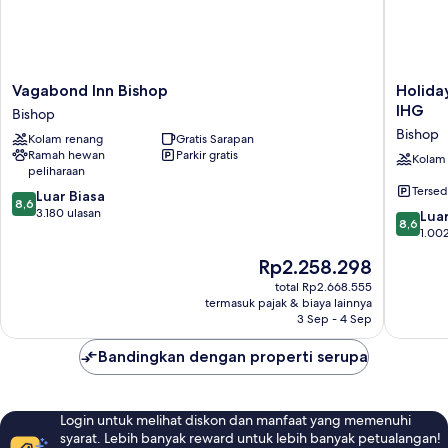
Vagabond
Holiday
Vagabond Inn Bishop
Holida
Inn
Inn
IHG
Bishop
Bishop
Express
Bishop
Kolam renang
Gratis Sarapan
Bishop
Hotel
Ramah hewan
Parkir gratis
&
Kolam
peliharaan
Suites
Tersed
8.6
Luar Biasa
Bishop
8,6
dari
3.180 ulasan
by
8.6
Luar
8,6
10,
IHG
dari
1.002
Luar
Bishop
10,
Harga
Rp2.258.298
Biasa,
Luar
sekarang
3.180
Biasa,
total Rp2.668.555
Rp2.258.298
ulasan
termasuk pajak & biaya lainnya
1.002
3 Sep - 4 Sep
ulasan
Bandingkan dengan properti serupa
Login untuk melihat diskon dan manfaat yang memenuhi
syarat. Lebih banyak reward untuk lebih banyak petualangan!