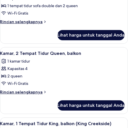
Kamar,
(King
1 tempat tidur sofa double dan 2 queen
Beberapa
Creekside)
Tempat
Wi-Fi Gratis
Tidur
Rincian
Rincian selengkapnya
(Two
lebih
lanjut
Queen
Lihat harga untuk tanggal Anda
untuk
Beds
Kamar,
with
Beberapa
Lihat
Seprai katun Mesir, seprai premium, d
11
Sleeper
Tempat
Kamar, 2 Tempat Tidur Queen, balkon
semua
Tidur
Sofa)
1 kamar tidur
(Two
foto
Queen
Kapasitas 4
untuk
Beds
Kamar,
2 queen
with
2
Sleeper
Wi-Fi Gratis
Sofa)
Tempat
Rincian
Rincian selengkapnya
Tidur
lebih
Queen,
lanjut
Lihat harga untuk tanggal Anda
untuk
balkon
Kamar,
2
Lihat
Seprai katun Mesir, seprai premium, d
14
Tempat
Kamar, 1 Tempat Tidur King, balkon (King Creekside)
semua
Tidur