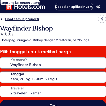
Langsung ke konten utama
Dapatkan aplikasinya
Lihat semua properti
Wayfinder Bishop
Properti
bintang
Hotel pegunungan di Bishop dengan 2 restoran, bar/lounge
3.5
Pilih tanggal untuk melihat harga
Ke mana?
Tanggal
Traveler
Cari