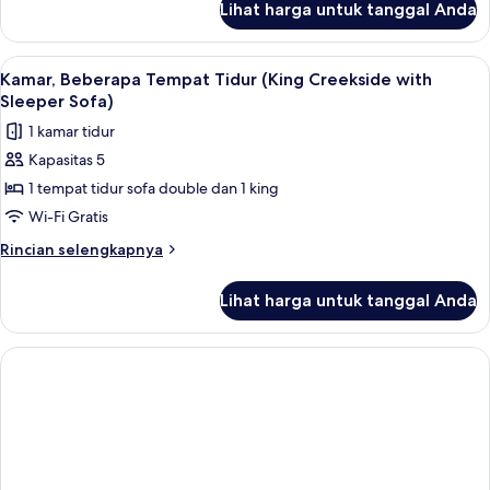
Lihat harga untuk tanggal Anda
untuk
Kamar,
2
Lihat
Kamar, Beberapa Tempat Tidur (King Cr
10
Tempat
Kamar, Beberapa Tempat Tidur (King Creekside with
semua
Tidur
Sleeper Sofa)
Queen
foto
1 kamar tidur
untuk
Kapasitas 5
Kamar,
1 tempat tidur sofa double dan 1 king
Beberapa
Tempat
Wi-Fi Gratis
Tidur
Rincian
Rincian selengkapnya
(King
lebih
lanjut
Creekside
Lihat harga untuk tanggal Anda
untuk
with
Kamar,
Sleeper
Beberapa
Sofa)
Tempat
Tidur
(King
Creekside
with
Sleeper
Sofa)