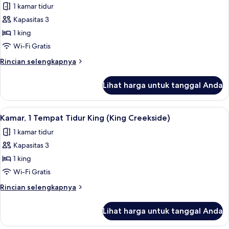
1 kamar tidur
Queen,
foto
balkon
Kapasitas 3
untuk
Kamar,
1 king
1
Wi-Fi Gratis
Tempat
Rincian
Rincian selengkapnya
Tidur
lebih
King,
lanjut
Lihat harga untuk tanggal Anda
untuk
balkon
Kamar,
(King
1
Lihat
Seprai katun Mesir, seprai premium, d
Creekside)
15
Tempat
Kamar, 1 Tempat Tidur King (King Creekside)
semua
Tidur
1 kamar tidur
King,
foto
balkon
Kapasitas 3
untuk
(King
Kamar,
1 king
Creekside)
1
Wi-Fi Gratis
Tempat
Rincian
Rincian selengkapnya
Tidur
lebih
King
lanjut
Lihat harga untuk tanggal Anda
untuk
(King
Kamar,