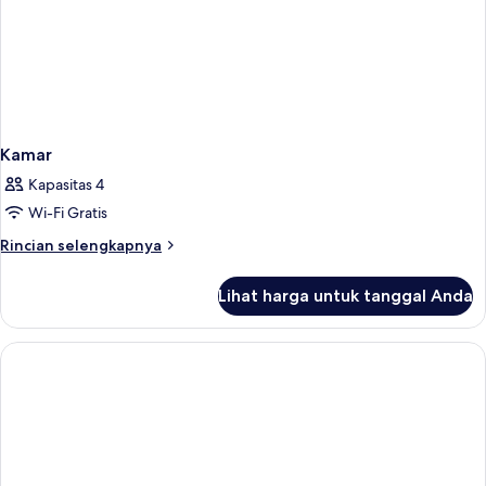
Kamar
Kapasitas 4
Wi-Fi Gratis
Rincian
Rincian selengkapnya
lebih
lanjut
Lihat harga untuk tanggal Anda
untuk
Kamar