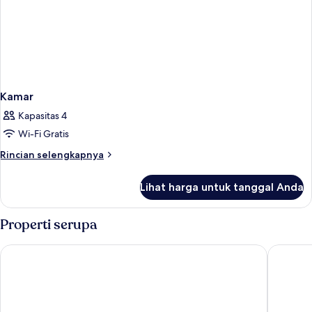
Kamar
Kapasitas 4
Wi-Fi Gratis
Rincian
Rincian selengkapnya
lebih
lanjut
Lihat harga untuk tanggal Anda
untuk
Kamar
Properti serupa
Vagabond Inn Bishop
Holiday 