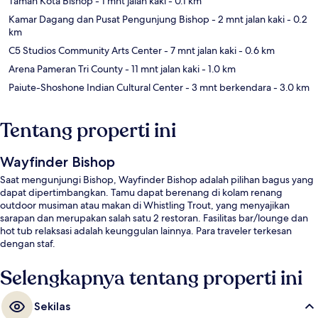
Taman Kota Bishop
- 1 mnt jalan kaki
- 0.1 km
Kamar Dagang dan Pusat Pengunjung Bishop
- 2 mnt jalan kaki
- 0.2
km
C5 Studios Community Arts Center
- 7 mnt jalan kaki
- 0.6 km
Arena Pameran Tri County
- 11 mnt jalan kaki
- 1.0 km
Paiute-Shoshone Indian Cultural Center
- 3 mnt berkendara
- 3.0 km
Tentang properti ini
Wayfinder Bishop
Saat mengunjungi Bishop, Wayfinder Bishop adalah pilihan bagus yang
dapat dipertimbangkan. Tamu dapat berenang di kolam renang
outdoor musiman atau makan di Whistling Trout, yang menyajikan
sarapan dan merupakan salah satu 2 restoran. Fasilitas bar/lounge dan
hot tub relaksasi adalah keunggulan lainnya. Para traveler terkesan
dengan staf.
Selengkapnya tentang properti ini
Sekilas