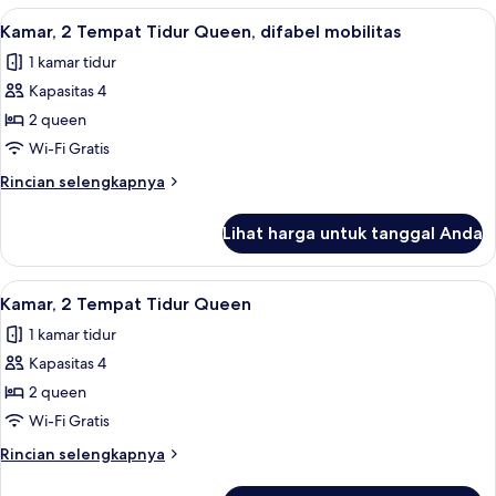
Creekside)
1
Lihat
Seprai katun Mesir, seprai premium, d
11
Tempat
Kamar, 2 Tempat Tidur Queen, difabel mobilitas
semua
Tidur
1 kamar tidur
King
foto
(King
Kapasitas 4
untuk
Creekside)
Kamar,
2 queen
2
Wi-Fi Gratis
Tempat
Rincian
Rincian selengkapnya
Tidur
lebih
Queen,
lanjut
Lihat harga untuk tanggal Anda
untuk
difabel
Kamar,
mobilitas
2
Lihat
Seprai katun Mesir, seprai premium, d
10
Tempat
Kamar, 2 Tempat Tidur Queen
semua
Tidur
1 kamar tidur
Queen,
foto
difabel
Kapasitas 4
untuk
mobilitas
Kamar,
2 queen
2
Wi-Fi Gratis
Tempat
Rincian
Rincian selengkapnya
Tidur
lebih
Queen
lanjut