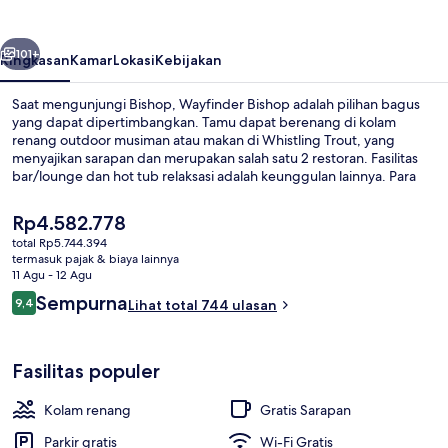
belumnya
Berikutnya
101+
Ringkasan
Kamar
Lokasi
Kebijakan
Saat mengunjungi Bishop, Wayfinder Bishop adalah pilihan bagus
yang dapat dipertimbangkan. Tamu dapat berenang di kolam
renang outdoor musiman atau makan di Whistling Trout, yang
menyajikan sarapan dan merupakan salah satu 2 restoran. Fasilitas
bar/lounge dan hot tub relaksasi adalah keunggulan lainnya. Para
traveler terkesan dengan staf.
Harga
Rp4.582.778
saat
total Rp5.744.394
ini
termasuk pajak & biaya lainnya
Halaman properti
Rp4.582.778
11 Agu - 12 Agu
Ulasan
Sempurna
9,4
Lihat total 744 ulasan
9,4 dari 10
Fasilitas populer
Kolam renang
Gratis Sarapan
Parkir gratis
Wi-Fi Gratis