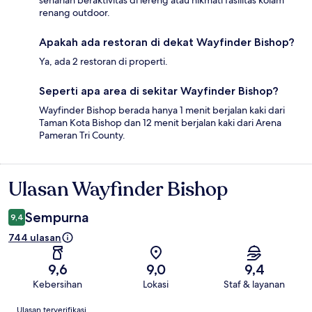
seharian beraktivitas di lereng atau nikmati fasilitas kolam
renang outdoor.
Apakah ada restoran di dekat Wayfinder Bishop?
Ya, ada 2 restoran di properti.
Seperti apa area di sekitar Wayfinder Bishop?
Wayfinder Bishop berada hanya 1 menit berjalan kaki dari
Taman Kota Bishop dan 12 menit berjalan kaki dari Arena
Pameran Tri County.
Ulasan Wayfinder Bishop
Ulasan
Sempurna
9,4
744 ulasan
9,6
9,0
9,4
Kebersihan
Lokasi
Staf & layanan
Ulasan
Ulasan terverifikasi