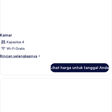
Kamar
Kapasitas 4
Wi-Fi Gratis
Rincian
Rincian selengkapnya
lebih
lanjut
Lihat harga untuk tanggal Anda
untuk
Kamar