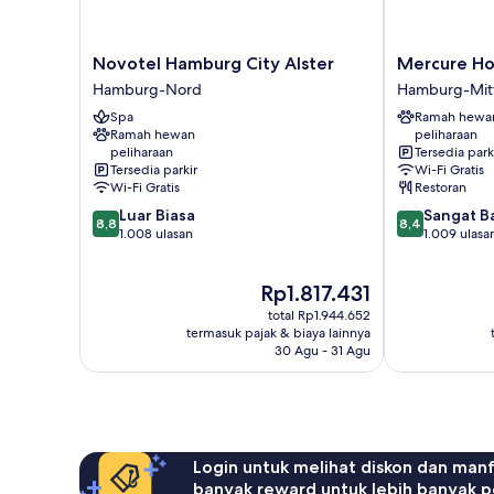
Novotel
Mercure
Novotel Hamburg City Alster
Mercure Ho
Hamburg
Hotel
Hamburg-Nord
Hamburg-Mit
City
Hamburg
Spa
Ramah hewa
Alster
City
Ramah hewan
peliharaan
Hamburg-
Hamburg-
peliharaan
Tersedia park
Nord
Mitte
Tersedia parkir
Wi-Fi Gratis
Wi-Fi Gratis
Restoran
8.8
8.4
Luar Biasa
Sangat B
8,8
8,4
dari
dari
1.008 ulasan
1.009 ulasa
10,
10,
Luar
Sangat
Harga
Rp1.817.431
Biasa,
Baik,
sekarang
1.008
1.009
total Rp1.944.652
Rp1.817.431
ulasan
ulasan
termasuk pajak & biaya lainnya
30 Agu - 31 Agu
Login untuk melihat diskon dan man
banyak reward untuk lebih banyak p