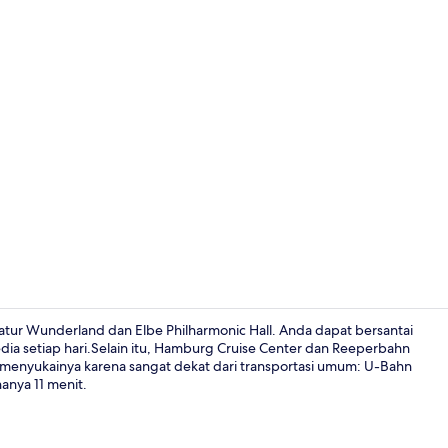
Ruang duduk
atur Wunderland dan Elbe Philharmonic Hall. Anda dapat bersantai
dia setiap hari.Selain itu, Hamburg Cruise Center dan Reeperbahn
 menyukainya karena sangat dekat dari transportasi umum: U-Bahn
Fasilitas pro
anya 11 menit.