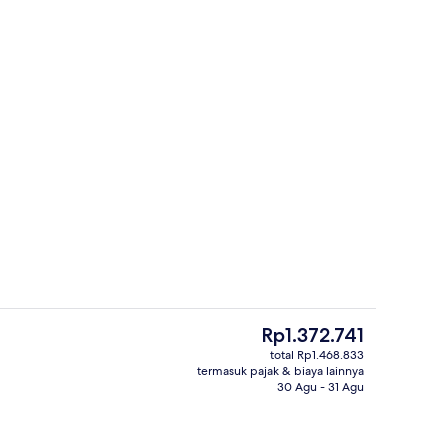
 lobi
Lounge lobi
Harga
Rp1.372.741
saat
total Rp1.468.833
ini
termasuk pajak & biaya lainnya
perti
Eksterior
Rp1.372.741
30 Agu - 31 Agu