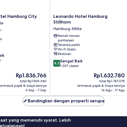
Leonardo
tel Hamburg City
Leonardo Hotel Hamburg
Hotel
Stillhorn
te
Hamburg
Hamburg-Mitte
n
Stillhorn
Hamburg-
Ramah hewan
ir
peliharaan
Mitte
Tersedia parkir
Wi-Fi Gratis
Restoran
aik
n
8.2
Sangat Baik
8,2
dari
1.007 ulasan
10,
Harga
Harga
Rp1.836.766
Rp1.632.780
Sangat
sekarang
sekarang
Baik,
total Rp1.965.340
total Rp1.747.075
Rp1.836.766
Rp1.632.780
termasuk pajak & biaya lainnya
termasuk pajak & biaya lainnya
1.007
6 Sep - 7 Sep
16 Agu - 17 Agu
ulasan
Bandingkan dengan properti serupa
faat yang memenuhi syarat. Lebih
etualangan!