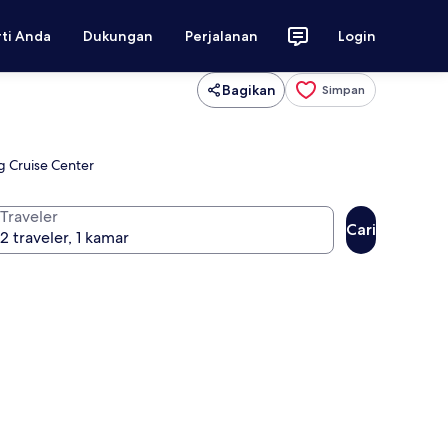
rti Anda
Dukungan
Perjalanan
Login
Bagikan
Simpan
g Cruise Center
Traveler
Cari