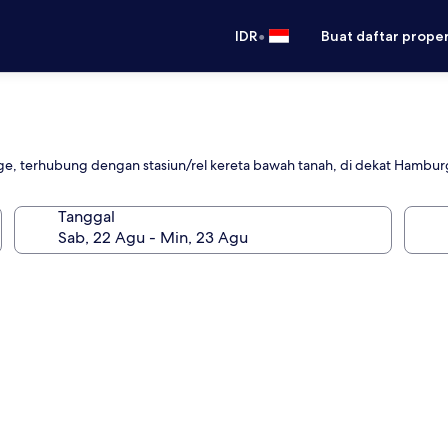
•
IDR
Buat daftar prope
e, terhubung dengan stasiun/rel kereta bawah tanah, di dekat Hambur
Tanggal