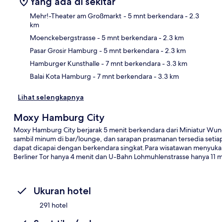
Yang ada di sekitar
Mehr!-Theater am Großmarkt
- 5 mnt berkendara
- 2.3
km
Moenckebergstrasse
- 5 mnt berkendara
- 2.3 km
Pet
Pasar Grosir Hamburg
- 5 mnt berkendara
- 2.3 km
Hamburger Kunsthalle
- 7 mnt berkendara
- 3.3 km
Balai Kota Hamburg
- 7 mnt berkendara
- 3.3 km
Lihat selengkapnya
Moxy Hamburg City
Moxy Hamburg City berjarak 5 menit berkendara dari Miniatur Wund
sambil minum di bar/lounge, dan sarapan prasmanan tersedia setia
dapat dicapai dengan berkendara singkat.Para wisatawan menyukai
Berliner Tor hanya 4 menit dan U-Bahn Lohmuhlenstrasse hanya 11 m
Ukuran hotel
291 hotel