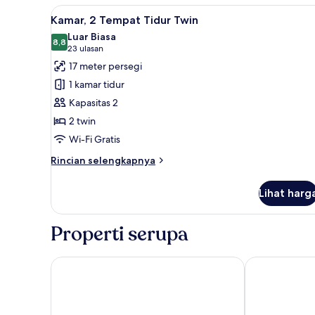
Keluarga,
Lihat
Kamar, 2 Tempat Tidur Twin | T
7
1
Kamar, 2 Tempat Tidur Twin
semua
Tempat
Luar Biasa
Tidur
foto
8,8
8,8 dari 10
(23
23 ulasan
Queen
untuk
ulasan)
17 meter persegi
dengan
Kamar,
tempat
1 kamar tidur
2
tidur
Kapasitas 2
Sofa
Tempat
2 twin
Tidur
Wi-Fi Gratis
Twin
Rincian
Rincian selengkapnya
lebih
lanjut
Lihat harg
untuk
Kamar,
2
Properti serupa
Tempat
Tidur
Twin
Novotel Hamburg City Alster
Mercure Hote