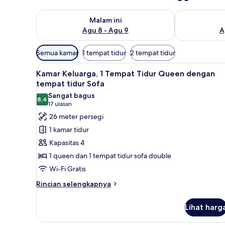
Periksa ketersediaan untuk malam ini Agu 8 - Agu 9
Periksa keter
Malam ini
Agu 8 - Agu 9
A
Filter
Semua kamar
1 tempat tidur
2 tempat tidur
tersedia
Lihat
Kamar Keluarga, 1 Tempat Tidu
untuk
6
Kamar Keluarga, 1 Tempat Tidur Queen dengan
semua
kamar
tempat tidur Sofa
foto
Sangat bagus
8,4
untuk
8,4 dari 10
(17
17 ulasan
Kamar
ulasan)
26 meter persegi
Keluarga,
1 kamar tidur
1
Kapasitas 4
Tempat
1 queen dan 1 tempat tidur sofa double
Tidur
Wi-Fi Gratis
Queen
dengan
Rincian
Rincian selengkapnya
lebih
tempat
lanjut
tidur
Lihat harg
untuk
Sofa
Kamar