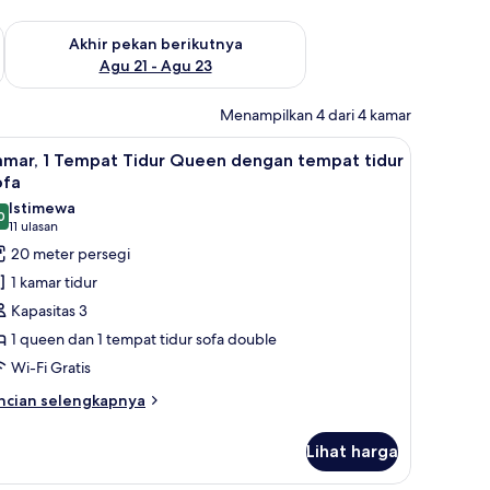
 ini Agu 14 - Agu 16
Periksa ketersediaan untuk akhir pekan berikutnya Agu 21 - A
Akhir pekan berikutnya
Agu 21 - Agu 23
Menampilkan 4 dari 4 kamar
pat tidur bayi gratis
edap cahaya, kedap suara, dan tempat tidur bayi gratis
ihat
Kamar, 1 Tempat Tidur Queen dengan tempat ti
6
amar, 1 Tempat Tidur Queen dengan tempat tidur
emua
ofa
oto
Istimewa
0
ntuk
9,0 dari 10
(11
11 ulasan
amar,
ulasan)
20 meter persegi
1 kamar tidur
empat
Kapasitas 3
idur
1 queen dan 1 tempat tidur sofa double
ueen
Wi-Fi Gratis
engan
empat
ncian
ncian selengkapnya
bih
idur
njut
ofa
Lihat harga
tuk
mar,