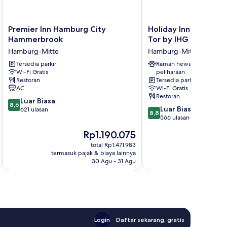
Premier
Holiday
Premier Inn Hamburg City
Holiday Inn Hamburg 
Inn
Inn
Hammerbrook
Tor by IHG
Hamburg
Hamburg
Hamburg-Mitte
Hamburg-Mitte
City
-
Hammerbrook
Tersedia parkir
Berliner
Ramah hewan
Wi-Fi Gratis
peliharaan
Hamburg-
Tor
Restoran
Tersedia parkir
Mitte
by
AC
Wi-Fi Gratis
IHG
Restoran
8.6
Luar Biasa
Hamburg-
8,6
8.8
Luar Biasa
dari
621 ulasan
Mitte
8,8
dari
566 ulasan
10,
10,
Luar
Harga
H
Rp1.190.075
R
Luar
Biasa,
sekarang
s
Biasa,
total Rp1.471.983
621
Rp1.190.075
R
termasuk pajak & biaya lainnya
termasuk paj
566
ulasan
30 Agu - 31 Agu
ulasan
Login
Daftar sekarang, gratis