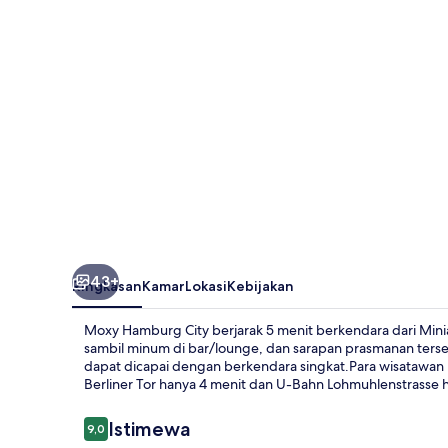
43+
Ringkasan
Kamar
Lokasi
Kebijakan
Moxy Hamburg City berjarak 5 menit berkendara dari Mini
sambil minum di bar/lounge, dan sarapan prasmanan terse
dapat dicapai dengan berkendara singkat.Para wisatawan
Berliner Tor hanya 4 menit dan U-Bahn Lohmuhlenstrasse h
Ulasan
Istimewa
9,0
9,0 dari 10