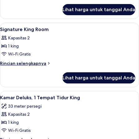
2
lebih
lanjut
Queen
Lihat harga untuk tanggal Anda
untuk
Beds
Standard
Room,
Lihat
Seprai premium, brankas, meja kerja, 
6
2
Signature King Room
semua
Queen
Kapasitas 2
Beds
foto
1 king
untuk
Signature
Wi-Fi Gratis
King
Rincian
Rincian selengkapnya
Room
lebih
lanjut
Lihat harga untuk tanggal Anda
untuk
Signature
King
Lihat
Kamar Deluks, 1 Tempat Tidur King | S
7
Room
Kamar Deluks, 1 Tempat Tidur King
semua
33 meter persegi
foto
Kapasitas 2
untuk
Kamar
1 king
Deluks,
Wi-Fi Gratis
1