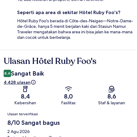
Seperti apa area di sekitar Hôtel Ruby Foo's?
Hôtel Ruby Foo's berada di Côte-des-Neiges—Notre-Dame-
de-Grâce, hanya 5 menit berjalan kaki dari Stasiun Namur.
Traveler mengatakan bahwa area ini bisa jalan ke mana-mana
dan cocok untuk berbelanja.
Ulasan Hôtel Ruby Foo's
Ulasan
Sangat Baik
8,4
4.428 ulasan
8,4
8,0
8,6
Kebersihan
Fasilitas
Staf & layanan
Ulasan
Ulasan terverifikasi
8/10 Sangat bagus
2 Agu 2026