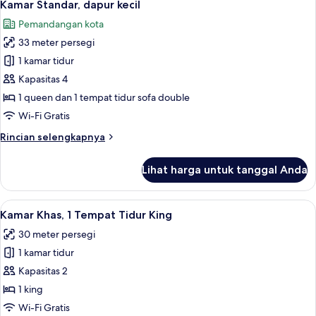
4
2
Kamar Standar, dapur kecil
semua
Tempat
Pemandangan kota
Tidur
foto
Queen
33 meter persegi
untuk
Kamar
1 kamar tidur
Standar,
Kapasitas 4
dapur
1 queen dan 1 tempat tidur sofa double
kecil
Wi-Fi Gratis
Rincian
Rincian selengkapnya
lebih
lanjut
Lihat harga untuk tanggal Anda
untuk
Kamar
Standar,
Lihat
Kamar Khas, 1 Tempat Tidur King | Sep
7
dapur
Kamar Khas, 1 Tempat Tidur King
semua
kecil
30 meter persegi
foto
1 kamar tidur
untuk
Kamar
Kapasitas 2
Khas,
1 king
1
Wi-Fi Gratis