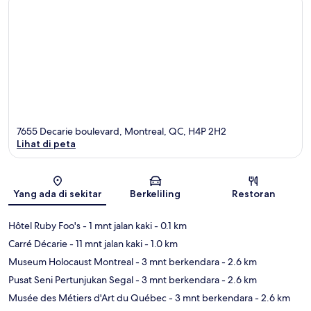
7655 Decarie boulevard, Montreal, QC, H4P 2H2
Lihat di peta
Peta
Yang ada di sekitar
Berkeliling
Restoran
Hôtel Ruby Foo's
- 1 mnt jalan kaki
- 0.1 km
Carré Décarie
- 11 mnt jalan kaki
- 1.0 km
Museum Holocaust Montreal
- 3 mnt berkendara
- 2.6 km
Pusat Seni Pertunjukan Segal
- 3 mnt berkendara
- 2.6 km
Musée des Métiers d'Art du Québec
- 3 mnt berkendara
- 2.6 km