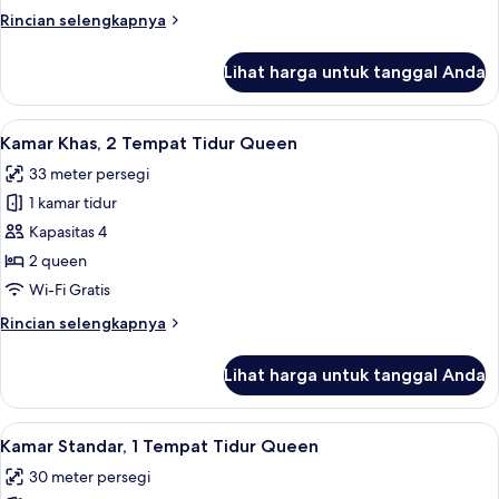
Tempat
Rincian
Rincian selengkapnya
Tidur
lebih
King
lanjut
Lihat harga untuk tanggal Anda
untuk
Kamar
Khas,
Lihat
Kamar Khas, 2 Tempat Tidur Queen | S
4
1
Kamar Khas, 2 Tempat Tidur Queen
semua
Tempat
33 meter persegi
Tidur
foto
King
1 kamar tidur
untuk
Kamar
Kapasitas 4
Khas,
2 queen
2
Wi-Fi Gratis
Tempat
Rincian
Rincian selengkapnya
Tidur
lebih
Queen
lanjut
Lihat harga untuk tanggal Anda
untuk
Kamar
Khas,
Lihat
Kamar Standar, 1 Tempat Tidur Queen 
4
2
Kamar Standar, 1 Tempat Tidur Queen
semua
Tempat
30 meter persegi
Tidur
foto