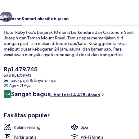
belumnya
Berikutnya
56+
Ringkasan
Kamar
Lokasi
Kebijakan
Hôtel Ruby Foo's berjarak 10 menit berkendara dari Oratorium Saint
Joseph dan Taman Mount Royal. Tamu dapat memanjakan diri
dengan pijat, lalu makan di kedai kopi/kafe. Keunggulan lainnya
meliputi pusat kebugaran 24 jam, sauna, dan kamar uap. Para
wisatawan menyukainya karena sangat dekat dari transportasi
umum: Stasiun Namur hanya 5 menit dan Stasiun De la Savane
hanya 9 menit.
Harga
Rp1.479.745
saat
total Rp1.769.743
ini
termasuk pajak & biaya lainnya
Kamar Khas, 2 Tempat Tidur Queen | S
Rp1.479.745
30 Agu - 31 Agu
Ulasan
Sangat bagus
8,4
Lihat total 4.428 ulasan
8,4 dari 10
Fasilitas populer
Kolam renang
Spa
Parkir gratis
Wi-Fi Gratis