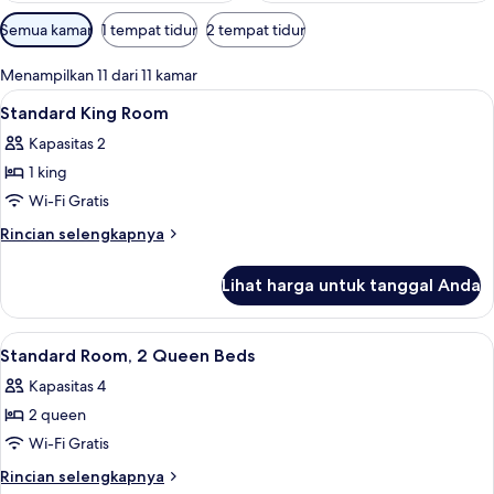
Filter
Semua kamar
1 tempat tidur
2 tempat tidur
tersedia
untuk
Menampilkan 11 dari 11 kamar
kamar
Lihat
Seprai premium, brankas, meja kerja, 
6
Standard King Room
semua
Kapasitas 2
foto
1 king
untuk
Standard
Wi-Fi Gratis
King
Rincian
Rincian selengkapnya
Room
lebih
lanjut
Lihat harga untuk tanggal Anda
untuk
Standard
King
Lihat
Seprai premium, brankas, meja kerja, 
4
Room
Standard Room, 2 Queen Beds
semua
Kapasitas 4
foto
2 queen
untuk
Standard
Wi-Fi Gratis
Room,
Rincian
Rincian selengkapnya