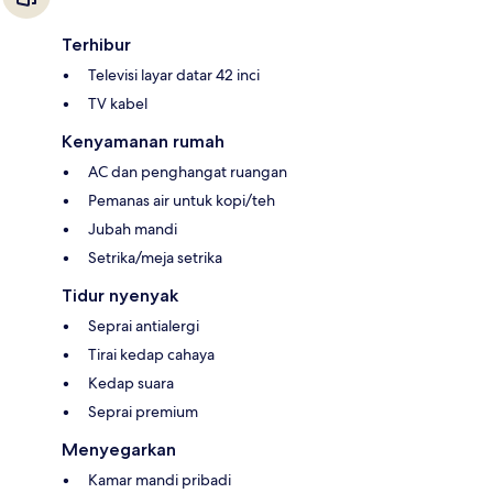
Terhibur
Televisi layar datar 42 inci
TV kabel
Kenyamanan rumah
AC dan penghangat ruangan
Pemanas air untuk kopi/teh
Jubah mandi
Setrika/meja setrika
Tidur nyenyak
Seprai antialergi
Tirai kedap cahaya
Kedap suara
Seprai premium
Menyegarkan
Kamar mandi pribadi