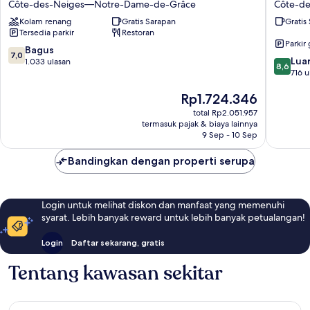
Côte-des-Neiges—Notre-Dame-de-Grâce
Côte-d
by
Hilton
Kolam renang
Gratis Sarapan
Gratis
Wyndham
Montrea
Tersedia parkir
Restoran
Montreal
Midtow
Parkir 
Côte-
Côte-
7.0
Bagus
7,0
8.6
des-
des-
Luar
dari
1.033 ulasan
8,6
dari
Neiges
Neiges
716 u
10,
10,
—
—
Bagus,
Harga
Rp1.724.346
Luar
Notre-
Notre-
1.033
sekarang
Biasa,
Dame-
Dame-
ulasan
total Rp2.051.957
Rp1.724.346
716
de-
de-
termasuk pajak & biaya lainnya
ulasan
Grâce
9 Sep - 10 Sep
Grâce
Bandingkan dengan properti serupa
Login untuk melihat diskon dan manfaat yang memenuhi
syarat. Lebih banyak reward untuk lebih banyak petualangan!
Login
Daftar sekarang, gratis
Tentang kawasan sekitar