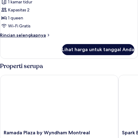
Queen
1 kamar tidur
untuk
Kamar
Kapasitas 2
Standar,
1 queen
1
Wi-Fi Gratis
Tempat
Rincian
Rincian selengkapnya
Tidur
lebih
Queen
lanjut
Lihat harga untuk tanggal Anda
untuk
Kamar
Standar,
Properti serupa
1
Tempat
Ramada Plaza by Wyndham Montreal
Spark By
Tidur
Queen
Ramada
Spark
Ramada Plaza by Wyndham Montreal
Spark 
Plaza
By