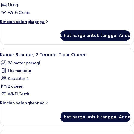
Standar,
1 king
1
Wi-Fi Gratis
Tempat
Rincian
Rincian selengkapnya
Tidur
lebih
King
lanjut
Lihat harga untuk tanggal Anda
untuk
Kamar
Standar,
Lihat
Kamar Standar, 2 Tempat Tidur Queen 
4
1
Kamar Standar, 2 Tempat Tidur Queen
semua
Tempat
33 meter persegi
Tidur
foto
King
1 kamar tidur
untuk
Kamar
Kapasitas 4
Standar,
2 queen
2
Wi-Fi Gratis
Tempat
Rincian
Rincian selengkapnya
Tidur
lebih
Queen
lanjut
Lihat harga untuk tanggal Anda
untuk
Kamar
Standar,
Lihat
Kamar Standar, dapur kecil | Dapur kec