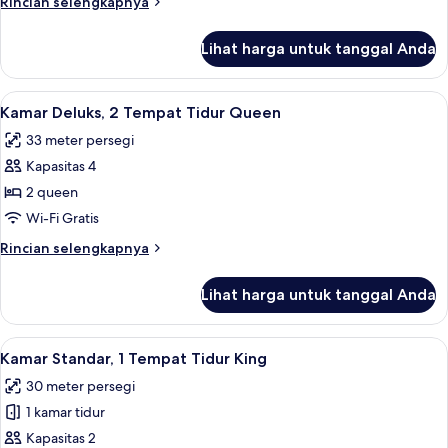
Rincian
Rincian selengkapnya
Tempat
lebih
Tidur
lanjut
Lihat harga untuk tanggal Anda
untuk
King
Kamar
Deluks,
Lihat
Kamar Deluks, 2 Tempat Tidur Queen |
5
1
Kamar Deluks, 2 Tempat Tidur Queen
semua
Tempat
33 meter persegi
Tidur
foto
King
Kapasitas 4
untuk
Kamar
2 queen
Deluks,
Wi-Fi Gratis
2
Rincian
Rincian selengkapnya
Tempat
lebih
Tidur
lanjut
Lihat harga untuk tanggal Anda
untuk
Queen
Kamar
Deluks,
Lihat
Kamar Standar, 1 Tempat Tidur King | 
4
2
Kamar Standar, 1 Tempat Tidur King
semua
Tempat
30 meter persegi
Tidur
foto
Queen
1 kamar tidur
untuk
Kamar
Kapasitas 2