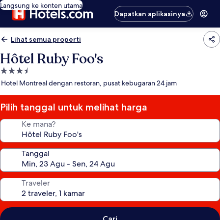
Langsung ke konten utama
Dapatkan aplikasinya
Lihat semua properti
Hôtel Ruby Foo's
Properti
bintang
Hotel Montreal dengan restoran, pusat kebugaran 24 jam
3.5
Pilih tanggal untuk melihat harga
Ke mana?
Tanggal
Traveler
Cari