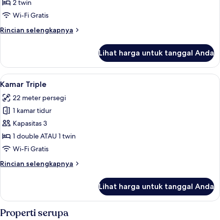
Twin
2 twin
Basic
Wi-Fi Gratis
Rincian
Rincian selengkapnya
lebih
lanjut
Lihat harga untuk tanggal Anda
untuk
Kamar
Twin
Lihat
Kamar Triple | Seprai antialergi, minib
19
Basic
Kamar Triple
semua
22 meter persegi
foto
1 kamar tidur
untuk
Kamar
Kapasitas 3
Triple
1 double ATAU 1 twin
Wi-Fi Gratis
Rincian
Rincian selengkapnya
lebih
lanjut
Lihat harga untuk tanggal Anda
untuk
Kamar
Triple
Properti serupa