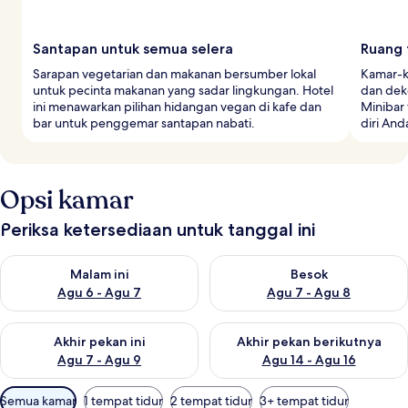
Santapan untuk semua selera
Ruang 
Sarapan vegetarian dan makanan bersumber lokal
Kamar-ka
untuk pecinta makanan yang sadar lingkungan. Hotel
dan deko
ini menawarkan pilihan hidangan vegan di kafe dan
Minibar
bar untuk penggemar santapan nabati.
diri And
Opsi kamar
Periksa ketersediaan untuk tanggal ini
Periksa ketersediaan untuk malam ini Agu 6 - Agu 7
Periksa ketersediaan untuk be
Malam ini
Besok
Agu 6 - Agu 7
Agu 7 - Agu 8
Periksa ketersediaan untuk akhir pekan ini Agu 7 - Agu 9
Periksa ketersediaan untuk ak
Akhir pekan ini
Akhir pekan berikutnya
Agu 7 - Agu 9
Agu 14 - Agu 16
Filter
Semua kamar
1 tempat tidur
2 tempat tidur
3+ tempat tidur