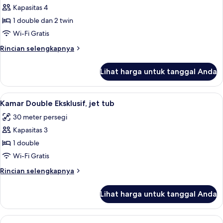
Kapasitas 4
untuk
Kamar
1 double dan 2 twin
Keluarga,
Wi-Fi Gratis
kamar
Rincian
Rincian selengkapnya
terhubung
lebih
lanjut
Lihat harga untuk tanggal Anda
untuk
Kamar
Keluarga,
Lihat
Kamar Double Eksklusif, jet tub | Sepra
23
kamar
Kamar Double Eksklusif, jet tub
semua
terhubung
30 meter persegi
foto
Kapasitas 3
untuk
Kamar
1 double
Double
Wi-Fi Gratis
Eksklusif,
Rincian
Rincian selengkapnya
jet
lebih
tub
lanjut
Lihat harga untuk tanggal Anda
untuk
Kamar
Double
Lihat
Kamar Double Deluks | Seprai antialerg