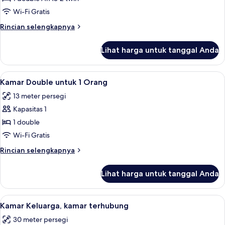
atau
Wi-Fi Gratis
Twin
Rincian
Rincian selengkapnya
Superior
lebih
lanjut
Lihat harga untuk tanggal Anda
untuk
Kamar
Double
Lihat
Seprai antialergi, minibar, brankas, da
4
atau
Kamar Double untuk 1 Orang
semua
Twin
13 meter persegi
Superior
foto
Kapasitas 1
untuk
Kamar
1 double
Double
Wi-Fi Gratis
untuk
Rincian
Rincian selengkapnya
1
lebih
Orang
lanjut
Lihat harga untuk tanggal Anda
untuk
Kamar
Double
Lihat
Seprai antialergi, minibar, brankas, da
24
untuk
Kamar Keluarga, kamar terhubung
semua
1
30 meter persegi
Orang
foto