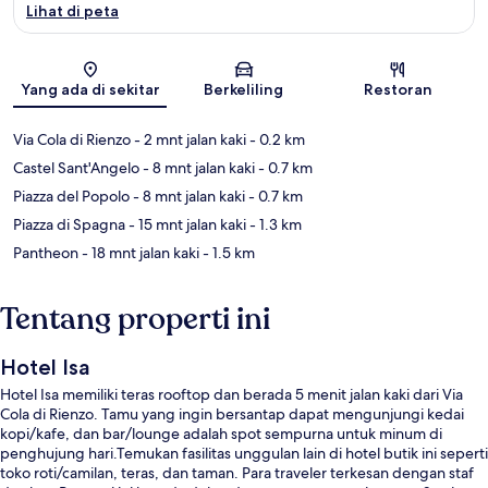
Lihat di peta
Peta
Yang ada di sekitar
Berkeliling
Restoran
Via Cola di Rienzo
- 2 mnt jalan kaki
- 0.2 km
Castel Sant'Angelo
- 8 mnt jalan kaki
- 0.7 km
Piazza del Popolo
- 8 mnt jalan kaki
- 0.7 km
Piazza di Spagna
- 15 mnt jalan kaki
- 1.3 km
Pantheon
- 18 mnt jalan kaki
- 1.5 km
Tentang properti ini
Hotel Isa
Hotel Isa memiliki teras rooftop dan berada 5 menit jalan kaki dari Via
Cola di Rienzo. Tamu yang ingin bersantap dapat mengunjungi kedai
kopi/kafe, dan bar/lounge adalah spot sempurna untuk minum di
penghujung hari.Temukan fasilitas unggulan lain di hotel butik ini seperti
toko roti/camilan, teras, dan taman. Para traveler terkesan dengan staf