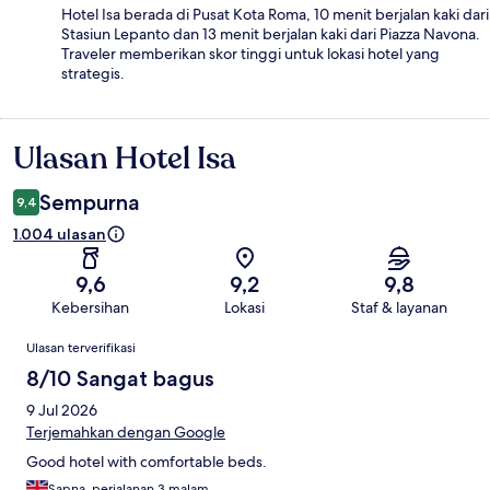
Hotel Isa berada di Pusat Kota Roma, 10 menit berjalan kaki dari
Stasiun Lepanto dan 13 menit berjalan kaki dari Piazza Navona.
Traveler memberikan skor tinggi untuk lokasi hotel yang
strategis.
Ulasan Hotel Isa
Ulasan
Sempurna
9,4
1.004 ulasan
9,6
9,2
9,8
Kebersihan
Lokasi
Staf & layanan
Ulasan
Ulasan terverifikasi
8/10 Sangat bagus
9 Jul 2026
Terjemahkan dengan Google
Good hotel with comfortable beds.
Sapna, perjalanan 3 malam