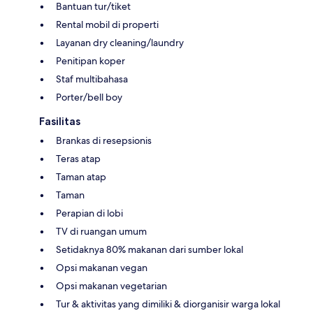
Bantuan tur/tiket
Rental mobil di properti
Layanan dry cleaning/laundry
Penitipan koper
Staf multibahasa
Porter/bell boy
Fasilitas
Brankas di resepsionis
Teras atap
Taman atap
Taman
Perapian di lobi
TV di ruangan umum
Setidaknya 80% makanan dari sumber lokal
Opsi makanan vegan
Opsi makanan vegetarian
Tur & aktivitas yang dimiliki & diorganisir warga lokal