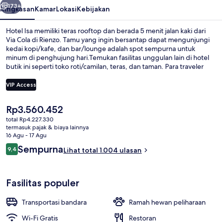
173+
Ringkasan
Kamar
Lokasi
Kebijakan
Hotel Isa memiliki teras rooftop dan berada 5 menit jalan kaki dari
Via Cola di Rienzo. Tamu yang ingin bersantap dapat mengunjungi
kedai kopi/kafe, dan bar/lounge adalah spot sempurna untuk
minum di penghujung hari.Temukan fasilitas unggulan lain di hotel
butik ini seperti toko roti/camilan, teras, dan taman. Para traveler
terkesan dengan staf dan bar. Properti ini berada dekat dengan
transportasi umum: Stasiun Lepanto berjarak 10 menit dan Stasiun
VIP Access
Flaminio - Piazza del Popolo berjarak 11 menit.
Harga
Rp3.560.452
Teras rooftop
saat
total Rp4.227.330
ini
termasuk pajak & biaya lainnya
Rp3.560.452
16 Agu - 17 Agu
Ulasan
Sempurna
9,4
Lihat total 1.004 ulasan
9,4 dari 10
Fasilitas populer
Transportasi bandara
Ramah hewan peliharaan
Wi-Fi Gratis
Restoran