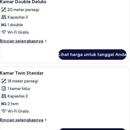
28
Eksklusif,
Kamar Double Deluks
semua
jet
20 meter persegi
tub
foto
Kapasitas 3
untuk
Kamar
1 double
Double
Wi-Fi Gratis
Deluks
Rincian
Rincian selengkapnya
lebih
lanjut
Lihat harga untuk tanggal Anda
untuk
Kamar
Double
Lihat
Kamar Twin Standar | Seprai antialergi
15
Deluks
Kamar Twin Standar
semua
18 meter persegi
foto
1 kamar tidur
untuk
Kamar
Kapasitas 2
Twin
2 twin
Standar
Wi-Fi Gratis
Rincian
Rincian selengkapnya
lebih
lanjut