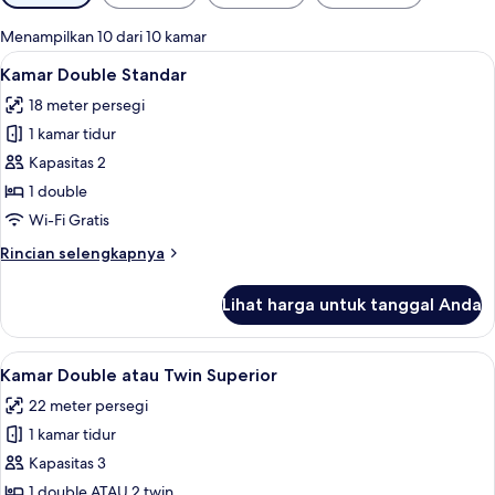
tersedia
untuk
Menampilkan 10 dari 10 kamar
kamar
Lihat
Kamar Double Standar | Seprai antialer
15
Kamar Double Standar
semua
18 meter persegi
foto
1 kamar tidur
untuk
Kamar
Kapasitas 2
Double
1 double
Standar
Wi-Fi Gratis
Rincian
Rincian selengkapnya
lebih
lanjut
Lihat harga untuk tanggal Anda
untuk
Kamar
Double
Lihat
Kamar Double atau Twin Superior | Sepr
10
Standar
Kamar Double atau Twin Superior
semua
22 meter persegi
foto
1 kamar tidur
untuk
Kamar
Kapasitas 3
Double
1 double ATAU 2 twin