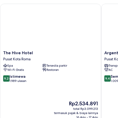
The Hive Hotel
Argentin
The
Argenti
The Hive Hotel
Argent
Hive
Residen
Pusat Kota Roma
Pusat K
Hotel
Style
Spa
Tersedia parkir
Transp
Pusat
Hotel
Wi-Fi Gratis
Restoran
AC
Kota
Pusat
Roma
Kota
9.2
9.4
Istimewa
Sem
9,2
9,4
Roma
dari
dari
1.989 ulasan
1.009
10,
10,
Istimewa,
Sempur
1.989
1.009
ulasan
ulasan
Harga
Rp2.534.891
sekarang
total Rp3.099.213
Rp2.534.891
termasuk pajak & biaya lainnya
16 Agu - 17 Agu