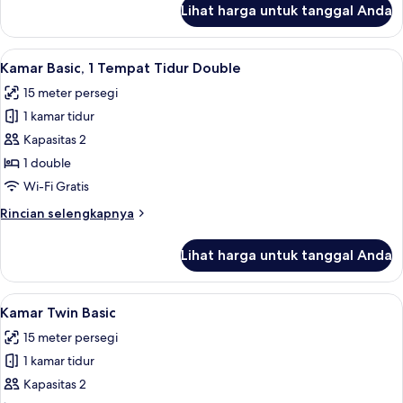
Lihat harga untuk tanggal Anda
untuk
Kamar
Twin
Lihat
Seprai antialergi, minibar, brankas, da
10
Standar
Kamar Basic, 1 Tempat Tidur Double
semua
15 meter persegi
foto
1 kamar tidur
untuk
Kamar
Kapasitas 2
Basic,
1 double
1
Wi-Fi Gratis
Tempat
Rincian
Rincian selengkapnya
Tidur
lebih
Double
lanjut
Lihat harga untuk tanggal Anda
untuk
Kamar
Basic,
Lihat
Seprai antialergi, minibar, brankas, da
10
1
Kamar Twin Basic
semua
Tempat
15 meter persegi
Tidur
foto
Double
1 kamar tidur
untuk
Kamar
Kapasitas 2