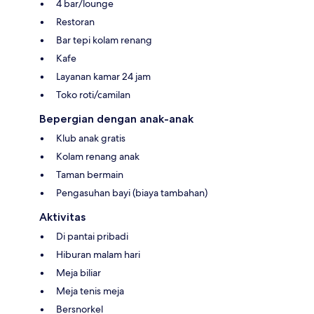
4 bar/lounge
Restoran
Bar tepi kolam renang
Kafe
Layanan kamar 24 jam
Toko roti/camilan
Bepergian dengan anak-anak
Klub anak gratis
Kolam renang anak
Taman bermain
Pengasuhan bayi (biaya tambahan)
Aktivitas
Di pantai pribadi
Hiburan malam hari
Meja biliar
Meja tenis meja
Bersnorkel