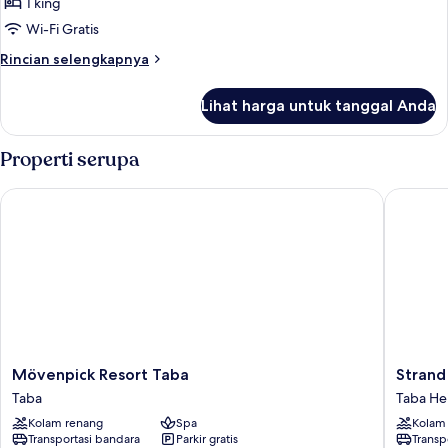
Eksekutif
1 king
Wi-Fi Gratis
Rincian
Rincian selengkapnya
lebih
lanjut
Lihat harga untuk tanggal Anda
untuk
Suite
Eksekutif
Properti serupa
Mövenpick Resort Taba
Strand B
Mövenpick
Strand
Mövenpick Resort Taba
Strand
Resort
Beach
Taba
Taba He
Taba
Resort
Kolam renang
Spa
Kolam
Taba
Taba
Transportasi bandara
Parkir gratis
Transp
Heights