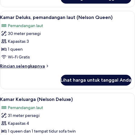
Kamar
Keluarga
Lihat
Minibar, brankas, tirai kedap cahaya, 
15
(Deluxe)
Kamar Deluks, pemandangan laut (Nelson Queen)
semua
Pemandangan laut
foto
30 meter persegi
untuk
Kamar
Kapasitas 3
Deluks,
1 queen
pemandangan
Wi-Fi Gratis
laut
Rincian
Rincian selengkapnya
(Nelson
lebih
Queen)
lanjut
Lihat harga untuk tanggal Anda
untuk
Kamar
Deluks,
Lihat
Minibar, brankas, tirai kedap cahaya, 
15
pemandangan
Kamar Keluarga (Nelson Deluxe)
semua
laut
Pemandangan laut
(Nelson
foto
Queen)
31 meter persegi
untuk
Kamar
Kapasitas 4
Keluarga
1 queen dan 1 tempat tidur sofa twin