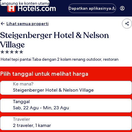
Langsung ke konten utama
Dapatkan aplikasinya
Lihat semua properti
Steigenberger Hotel & Nelson
Village
Properti
bintang
Hotel tepi pantai Taba dengan 2 kolam renang outdoor, restoran
5.0
Pilih tanggal untuk melihat harga
Ke mana?
Tanggal
Traveler