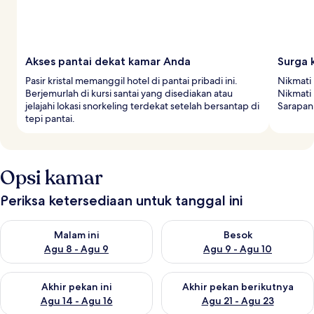
Akses pantai dekat kamar Anda
Surga 
Pasir kristal memanggil hotel di pantai pribadi ini.
Nikmati 
Berjemurlah di kursi santai yang disediakan atau
Nikmati 
jelajahi lokasi snorkeling terdekat setelah bersantap di
Sarapan 
tepi pantai.
Opsi kamar
Periksa ketersediaan untuk tanggal ini
Periksa ketersediaan untuk malam ini Agu 8 - Agu 9
Periksa ketersediaan untuk be
Malam ini
Besok
Agu 8 - Agu 9
Agu 9 - Agu 10
Periksa ketersediaan untuk akhir pekan ini Agu 14 - Agu 16
Periksa ketersediaan untuk ak
Akhir pekan ini
Akhir pekan berikutnya
Agu 14 - Agu 16
Agu 21 - Agu 23