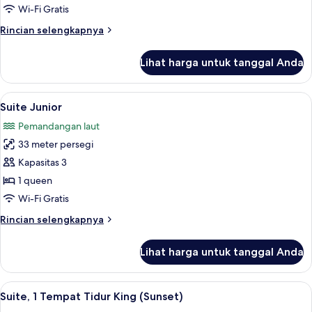
(Nelson
Wi-Fi Gratis
Deluxe)
Rincian
Rincian selengkapnya
lebih
lanjut
Lihat harga untuk tanggal Anda
untuk
Kamar
Keluarga
Lihat
Eksterior
8
(Nelson
Suite Junior
semua
Deluxe)
Pemandangan laut
foto
33 meter persegi
untuk
Suite
Kapasitas 3
Junior
1 queen
Wi-Fi Gratis
Rincian
Rincian selengkapnya
lebih
lanjut
Lihat harga untuk tanggal Anda
untuk
Suite
Junior
Lihat
Suite, 1 Tempat Tidur King (Sunset) | M
6
Suite, 1 Tempat Tidur King (Sunset)
semua