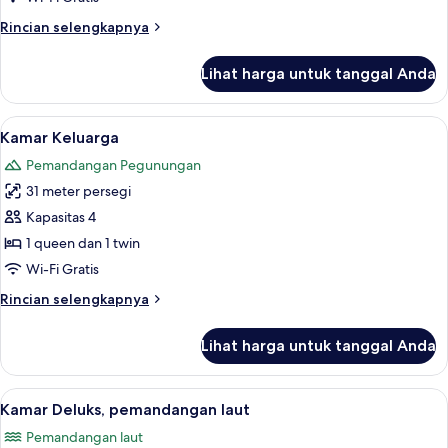
Rincian
Rincian selengkapnya
lebih
lanjut
Lihat harga untuk tanggal Anda
untuk
Kamar
Standar
Lihat
Minibar, brankas, tirai kedap cahaya, 
5
Kamar Keluarga
semua
Pemandangan Pegunungan
foto
31 meter persegi
untuk
Kamar
Kapasitas 4
Keluarga
1 queen dan 1 twin
Wi-Fi Gratis
Rincian
Rincian selengkapnya
lebih
lanjut
Lihat harga untuk tanggal Anda
untuk
Kamar
Keluarga
Lihat
Eksterior
9
Kamar Deluks, pemandangan laut
semua
Pemandangan laut
foto