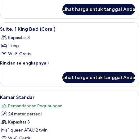
King
lanjut
Bed
Lihat harga untuk tanggal Anda
untuk
(Sunset)
Suite,
1
Lihat
Minibar, brankas, tirai kedap cahaya, 
10
King
Suite, 1 King Bed (Coral)
semua
Bed
Kapasitas 3
(Sunset)
foto
1 king
untuk
Suite,
Wi-Fi Gratis
1
Rincian
Rincian selengkapnya
King
lebih
lanjut
Bed
Lihat harga untuk tanggal Anda
untuk
(Coral)
Suite,
1
Lihat
Minibar, brankas, tirai kedap cahaya, 
7
King
Kamar Standar
semua
Bed
Pemandangan Pegunungan
(Coral)
foto
24 meter persegi
untuk
Kamar
Kapasitas 3
Standar
1 queen ATAU 2 twin
Wi-Fi Gratis