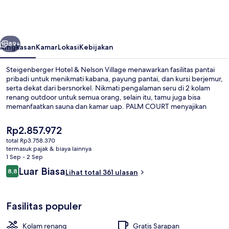
&
Nelson
Village
belumnya
Berikutnya
89+
Ringkasan
Kamar
Lokasi
Kebijakan
Steigenberger Hotel & Nelson Village menawarkan fasilitas pantai
pribadi untuk menikmati kabana, payung pantai, dan kursi berjemur,
serta dekat dari bersnorkel. Nikmati pengalaman seru di 2 kolam
renang outdoor untuk semua orang, selain itu, tamu juga bisa
memanfaatkan sauna dan kamar uap. PALM COURT menyajikan
hidangan lokal dan internasional serta buka untuk sarapan, makan
siang, dan makan malam. Keunggulan lain di hotel mewah ini
Harga
Rp2.857.972
meliputi 4 bar/lounge, klub anak gratis, dan bar tepi kolam renang.
saat
total Rp3.758.370
ini
termasuk pajak & biaya lainnya
2 kolam renang outdoor, dengan kurs
Rp2.857.972
1 Sep - 2 Sep
Ulasan
Luar Biasa
8,8
Lihat total 361 ulasan
8,8 dari 10
Fasilitas populer
Kolam renang
Gratis Sarapan