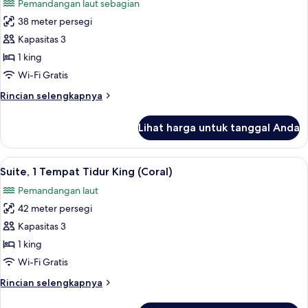
Pemandangan laut sebagian
foto
38 meter persegi
untuk
Suite,
Kapasitas 3
1
1 king
Tempat
Wi-Fi Gratis
Tidur
Rincian
Rincian selengkapnya
King
lebih
(Sunset)
lanjut
Lihat harga untuk tanggal Anda
untuk
Suite,
1
Lihat
Eksterior
9
Tempat
Suite, 1 Tempat Tidur King (Coral)
semua
Tidur
Pemandangan laut
King
foto
(Sunset)
42 meter persegi
untuk
Suite,
Kapasitas 3
1
1 king
Tempat
Wi-Fi Gratis
Tidur
Rincian
Rincian selengkapnya
King
lebih
(Coral)
lanjut