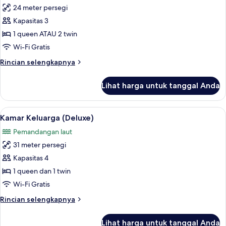
24 meter persegi
untuk
Kamar
Kapasitas 3
Deluks,
1 queen ATAU 2 twin
pemandangan
Wi-Fi Gratis
laut
Rincian
Rincian selengkapnya
lebih
lanjut
Lihat harga untuk tanggal Anda
untuk
Kamar
Deluks,
Lihat
Eksterior
9
pemandangan
Kamar Keluarga (Deluxe)
semua
laut
Pemandangan laut
foto
31 meter persegi
untuk
Kamar
Kapasitas 4
Keluarga
1 queen dan 1 twin
(Deluxe)
Wi-Fi Gratis
Rincian
Rincian selengkapnya
lebih
lanjut
Lihat harga untuk tanggal Anda
untuk