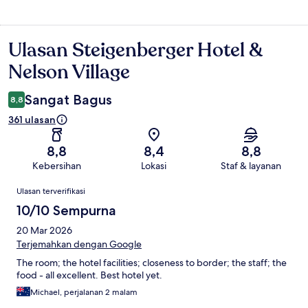
Ulasan Steigenberger Hotel &
Ulasan
Nelson Village
Sangat Bagus
8,8
361 ulasan
8,8
8,4
8,8
Kebersihan
Lokasi
Staf & layanan
Ulasan
Ulasan terverifikasi
10/10 Sempurna
20 Mar 2026
Terjemahkan dengan Google
The room; the hotel facilities; closeness to border; the staff; the
food - all excellent. Best hotel yet.
Michael, perjalanan 2 malam