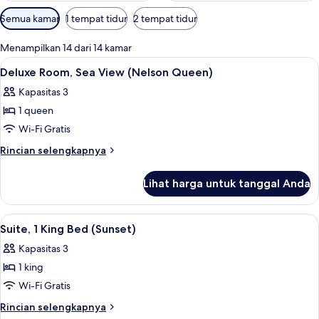
Filter
Semua kamar
1 tempat tidur
2 tempat tidur
tersedia
untuk
Menampilkan 14 dari 14 kamar
kamar
Lihat
Minibar, brankas, tirai kedap cahaya, 
16
Deluxe Room, Sea View (Nelson Queen)
semua
Kapasitas 3
foto
1 queen
untuk
Deluxe
Wi-Fi Gratis
Room,
Rincian
Rincian selengkapnya
Sea
lebih
lanjut
View
Lihat harga untuk tanggal Anda
untuk
(Nelson
Deluxe
Queen)
Room,
Lihat
Minibar, brankas, tirai kedap cahaya, 
7
Sea
Suite, 1 King Bed (Sunset)
semua
View
Kapasitas 3
(Nelson
foto
Queen)
1 king
untuk
Suite,
Wi-Fi Gratis
1
Rincian
Rincian selengkapnya
lebih