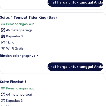
Lihat harga untuk tanggal Anda
untuk
Suite,
1
Lihat
Suite, 1 Tempat Tidur King (Bay) | Mini
5
Tempat
Suite, 1 Tempat Tidur King (Bay)
semua
Tidur
Pemandangan laut
King
foto
(Coral)
45 meter persegi
untuk
Suite,
Kapasitas 3
1
1 king
Tempat
Wi-Fi Gratis
Tidur
Rincian
Rincian selengkapnya
King
lebih
(Bay)
lanjut
Lihat harga untuk tanggal Anda
untuk
Suite,
1
Lihat
Suite Eksekutif | Minibar, brankas, tir
11
Tempat
Suite Eksekutif
semua
Tidur
Pemandangan laut
King
foto
(Bay)
64 meter persegi
untuk
Suite
Kapasitas 3