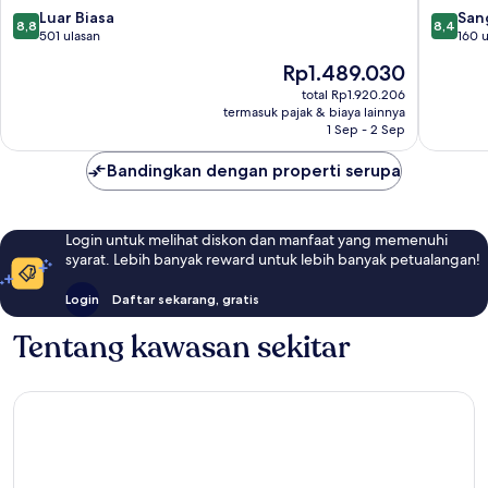
8.8
8.4
Luar Biasa
San
8,8
8,4
dari
dari
501 ulasan
160 u
10,
10,
Harga
Rp1.489.030
Luar
Sangat
sekarang
Biasa,
Baik,
total Rp1.920.206
Rp1.489.030
termasuk pajak & biaya lainnya
501
160
1 Sep - 2 Sep
ulasan
ulasan
Bandingkan dengan properti serupa
Login untuk melihat diskon dan manfaat yang memenuhi
syarat. Lebih banyak reward untuk lebih banyak petualangan!
Login
Daftar sekarang, gratis
Tentang kawasan sekitar