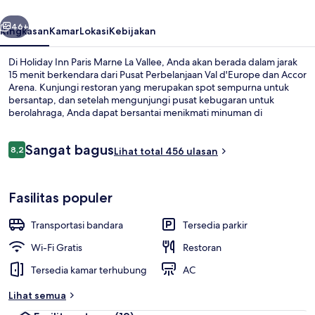
La
belumnya
Berikutnya
Vallee
46+
Ringkasan
Kamar
Lokasi
Kebijakan
Di Holiday Inn Paris Marne La Vallee, Anda akan berada dalam jarak
15 menit berkendara dari Pusat Perbelanjaan Val d'Europe dan Accor
Arena. Kunjungi restoran yang merupakan spot sempurna untuk
bersantap, dan setelah mengunjungi pusat kebugaran untuk
berolahraga, Anda dapat bersantai menikmati minuman di
bar/lounge.Temukan fasilitas unggulan lain di hotel mewah ini
seperti sauna, toko roti/camilan, dan teras. Properti ini tidak jauh dari
Ulasan
Sangat bagus
transportasi umum: Stasiun RER Noisy-le-Grand Mont d'Est hany
8,2
Lihat total 456 ulasan
8,2 dari 10
beberapa langkah.
Eksterior
Fasilitas populer
Transportasi bandara
Tersedia parkir
Wi-Fi Gratis
Restoran
Tersedia kamar terhubung
AC
Lihat semua