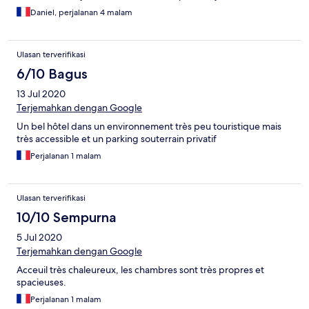
fantastique. Le restaurant, si pratique d'habitude, était fermé. Là
Daniel, perjalanan 4 malam
aussi, élément non signalé. Pour ce séjour, très décevant,le
service était rendu au strict nécessaire : un scandale surtout
pour le prix. L'un des ascenseurs de fonctionnait pas au delà du
Ulasan terverifikasi
premier étage. La Covid ne peut pas tout expliquer et tout
justifier. Il y a un singulier manque de communication et de
6/10 Bagus
sincérité vis à vis du client. Nous sommes furieux et mécontents.
13 Jul 2020
Terjemahkan dengan Google
Un bel hôtel dans un environnement très peu touristique mais
très accessible et un parking souterrain privatif
Perjalanan 1 malam
Ulasan terverifikasi
10/10 Sempurna
5 Jul 2020
Terjemahkan dengan Google
Acceuil très chaleureux, les chambres sont très propres et
spacieuses.
Perjalanan 1 malam