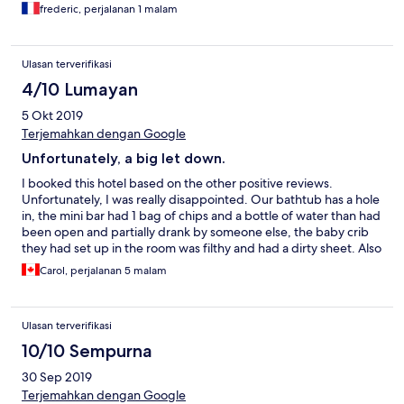
frederic, perjalanan 1 malam
Ulasan terverifikasi
4/10 Lumayan
5 Okt 2019
Terjemahkan dengan Google
Unfortunately, a big let down.
I booked this hotel based on the other positive reviews.
Unfortunately, I was really disappointed. Our bathtub has a hole
in, the mini bar had 1 bag of chips and a bottle of water than had
been open and partially drank by someone else, the baby crib
they had set up in the room was filthy and had a dirty sheet. Also
the water closet was so small you had to straddle the toilet to be
Carol, perjalanan 5 malam
able to close the door. And the final straw was the air
conditioning did not work. The room was so hot and humid we
were unable to sleep. The front desk sent someone to look at
Ulasan terverifikasi
the air conditioning but nothing was fixed and we were told a
fan was not available. The staff and breakfast were, however,
10/10 Sempurna
excellent.
30 Sep 2019
Terjemahkan dengan Google