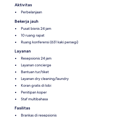
Aktivitas
Perbelanjaan
Bekerja jauh
Pusat bisnis 24 jam
10 ruang rapat
Ruang konferensi (631 kaki persegi)
Layanan
Resepsionis 24 jam
Layanan concierge
Bantuan tur/tiket
Layanan dry cleaning/laundry
Koran gratis di lobi
Penitipan koper
Staf multibahasa
Fasilitas
Brankas di resepsionis