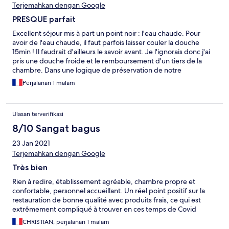
Terjemahkan dengan Google
PRESQUE parfait
Excellent séjour mis à part un point noir : l'eau chaude. Pour
avoir de l'eau chaude, il faut parfois laisser couler la douche
15min ! Il faudrait d'ailleurs le savoir avant. Je l'ignorais donc j'ai
pris une douche froide et le remboursement d'un tiers de la
chambre. Dans une logique de préservation de notre
environnement, il faudrait à tout prix que la Direction de cet
Perjalanan 1 malam
établissement agisse pour rétablir la situation.
Ulasan terverifikasi
8/10 Sangat bagus
23 Jan 2021
Terjemahkan dengan Google
Très bien
Rien à redire, établissement agréable, chambre propre et
confortable, personnel accueillant. Un réel point positif sur la
restauration de bonne qualité avec produits frais, ce qui est
extrêmement compliqué à trouver en ces temps de Covid
CHRISTIAN, perjalanan 1 malam