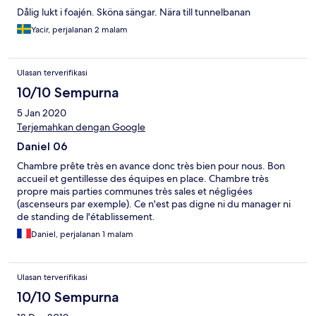
Dålig lukt i foajén. Sköna sängar. Nära till tunnelbanan
Yacir, perjalanan 2 malam
Ulasan terverifikasi
10/10 Sempurna
5 Jan 2020
Terjemahkan dengan Google
Daniel 06
Chambre prête très en avance donc très bien pour nous. Bon
accueil et gentillesse des équipes en place. Chambre très
propre mais parties communes très sales et négligées
(ascenseurs par exemple). Ce n'est pas digne ni du manager ni
de standing de l'établissement.
Daniel, perjalanan 1 malam
Ulasan terverifikasi
10/10 Sempurna