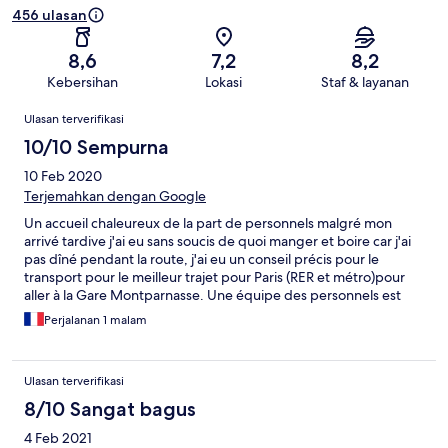
456 ulasan
8,6
7,2
8,2
Kebersihan
Lokasi
Staf & layanan
Ulasan
Ulasan terverifikasi
10/10 Sempurna
10 Feb 2020
Terjemahkan dengan Google
Un accueil chaleureux de la part de personnels malgré mon
arrivé tardive j'ai eu sans soucis de quoi manger et boire car j'ai
pas dîné pendant la route, j'ai eu un conseil précis pour le
transport pour le meilleur trajet pour Paris (RER et métro)pour
aller à la Gare Montparnasse. Une équipe des personnels est
excellente Et exemplaire ! Merci à eux encore !
Perjalanan 1 malam
Ulasan terverifikasi
8/10 Sangat bagus
4 Feb 2021