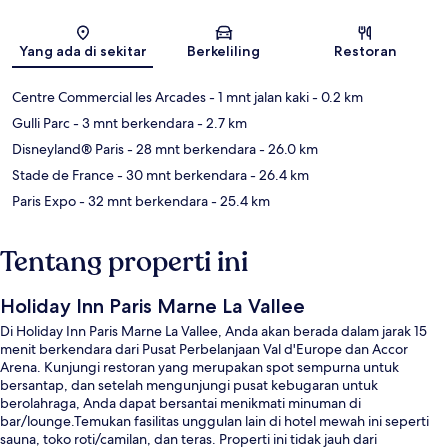
Peta
Yang ada di sekitar
Berkeliling
Restoran
Centre Commercial les Arcades
- 1 mnt jalan kaki
- 0.2 km
Gulli Parc
- 3 mnt berkendara
- 2.7 km
Disneyland® Paris
- 28 mnt berkendara
- 26.0 km
Stade de France
- 30 mnt berkendara
- 26.4 km
Paris Expo
- 32 mnt berkendara
- 25.4 km
Tentang properti ini
Holiday Inn Paris Marne La Vallee
Di Holiday Inn Paris Marne La Vallee, Anda akan berada dalam jarak 15
menit berkendara dari Pusat Perbelanjaan Val d'Europe dan Accor
Arena. Kunjungi restoran yang merupakan spot sempurna untuk
bersantap, dan setelah mengunjungi pusat kebugaran untuk
berolahraga, Anda dapat bersantai menikmati minuman di
bar/lounge.Temukan fasilitas unggulan lain di hotel mewah ini seperti
sauna, toko roti/camilan, dan teras. Properti ini tidak jauh dari