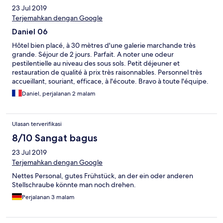
23 Jul 2019
Terjemahkan dengan Google
Daniel 06
Hôtel bien placé, à 30 mètres d'une galerie marchande très
grande. Séjour de 2 jours. Parfait. A noter une odeur
pestilentielle au niveau des sous sols. Petit déjeuner et
restauration de qualité à prix très raisonnables. Personnel très
accueillant, souriant, efficace, à l'écoute. Bravo à toute l'équipe.
Daniel, perjalanan 2 malam
Ulasan terverifikasi
8/10 Sangat bagus
23 Jul 2019
Terjemahkan dengan Google
Nettes Personal, gutes Frühstück, an der ein oder anderen
Stellschraube könnte man noch drehen.
Perjalanan 3 malam