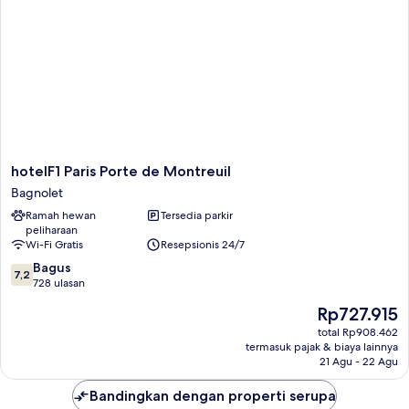
hotelF1
hotelF1 Paris Porte de Montreuil
Paris
Bagnolet
Porte
Ramah hewan
Tersedia parkir
de
peliharaan
Montreuil
Wi-Fi Gratis
Resepsionis 24/7
Bagnolet
7.2
Bagus
7,2
dari
728 ulasan
10,
Harga
Rp727.915
Bagus,
sekarang
728
total Rp908.462
Rp727.915
termasuk pajak & biaya lainnya
ulasan
21 Agu - 22 Agu
Bandingkan dengan properti serupa