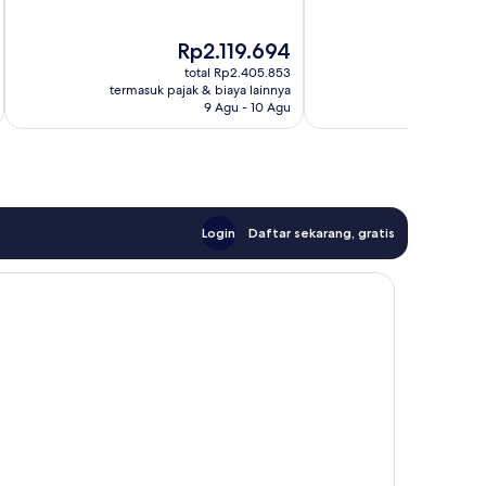
Sempurna,
Baik,
331
63
Harga
Ha
Rp2.119.694
R
ulasan
ulasan
sekarang
se
total Rp2.405.853
Rp2.119.694
Rp
termasuk pajak & biaya lainnya
termasuk paj
9 Agu - 10 Agu
Login
Daftar sekarang, gratis