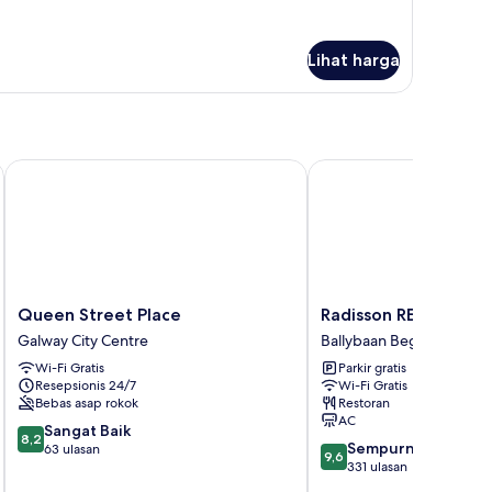
Lihat harga
Queen Street Place
Radisson RED Galway
Queen
Radisson
Queen Street Place
Radisson RED Galwa
Street
RED
Galway City Centre
Ballybaan Beg
Place
Galway
Wi-Fi Gratis
Parkir gratis
Galway
Ballybaan
Resepsionis 24/7
Wi-Fi Gratis
City
Beg
Bebas asap rokok
Restoran
Centre
AC
8.2
Sangat Baik
8,2
9.6
Sempurna
dari
63 ulasan
9,6
dari
331 ulasan
10,
10,
Sangat