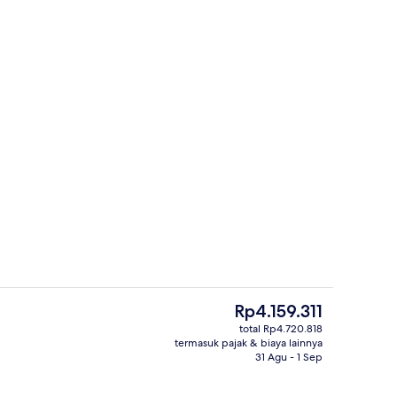
Eksterior
Harga
Rp4.159.311
saat
total Rp4.720.818
ini
termasuk pajak & biaya lainnya
rti)
Bar (di properti)
Rp4.159.311
31 Agu - 1 Sep