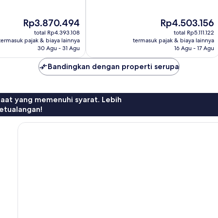
Luar
Biasa,
Harga
Harga
Rp3.870.494
Rp4.503.156
1.009
sekarang
sekarang
ulasan
total Rp4.393.108
total Rp5.111.122
Rp3.870.494
Rp4.503.156
termasuk pajak & biaya lainnya
termasuk pajak & biaya lainnya
30 Agu - 31 Agu
16 Agu - 17 Agu
Bandingkan dengan properti serupa
faat yang memenuhi syarat. Lebih
etualangan!