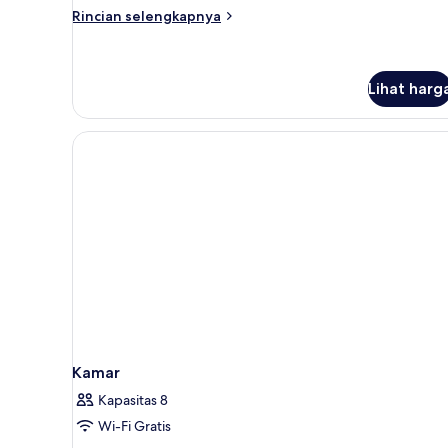
Rincian
Rincian selengkapnya
lebih
lanjut
untuk
Kamar
Lihat harg
Double
Standar
Kamar
Kapasitas 8
Wi-Fi Gratis