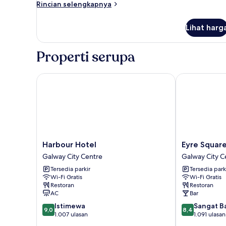
Rincian
Rincian selengkapnya
lebih
lanjut
Lihat harg
untuk
Kamar
Properti serupa
Harbour Hotel
Eyre Square H
Harbour
Eyre
Harbour Hotel
Eyre Square
Hotel
Square
Galway City Centre
Galway City C
Galway
Hotel
Tersedia parkir
Tersedia park
City
Galway
Wi-Fi Gratis
Wi-Fi Gratis
Centre
City
Restoran
Restoran
Centre
AC
Bar
9.0
8.4
Istimewa
Sangat B
9,0
8,4
dari
dari
1.007 ulasan
1.091 ulasan
10,
10,