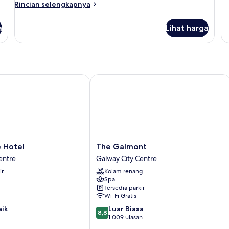
Rincian
Rincian selengkapnya
lebih
lanjut
a
Lihat harga
untuk
Kamar
otel
The Galmont
The
 Hotel
The Galmont
Galmont
entre
Galway City Centre
Galway
ir
Kolam renang
City
Spa
Centre
Tersedia parkir
Wi-Fi Gratis
8.8
aik
Luar Biasa
8,8
dari
1.009 ulasan
10,