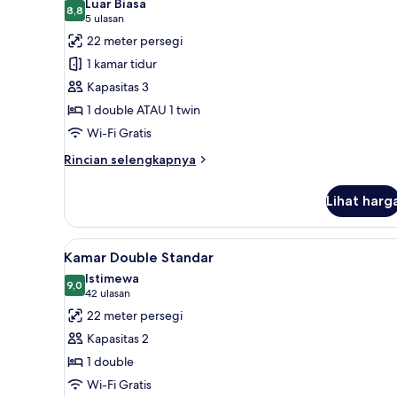
Luar Biasa
foto
8,8
8,8 dari 10
(5
5 ulasan
untuk
ulasan)
22 meter persegi
Kamar
1 kamar tidur
Triple
Kapasitas 3
Standar
1 double ATAU 1 twin
Wi-Fi Gratis
Rincian
Rincian selengkapnya
lebih
lanjut
Lihat harg
untuk
Kamar
Triple
Lihat
Brankas, setrika/meja setrika, W
4
Standar
Kamar Double Standar
semua
Istimewa
foto
9,0
9,0 dari 10
(42
42 ulasan
untuk
ulasan)
22 meter persegi
Kamar
Kapasitas 2
Double
1 double
Standar
Wi-Fi Gratis