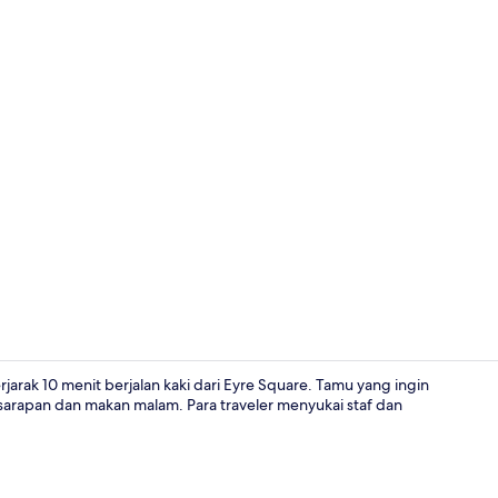
Taman
arak 10 menit berjalan kaki dari Eyre Square. Tamu yang ingin
sarapan dan makan malam. Para traveler menyukai staf dan
Bar (di prope