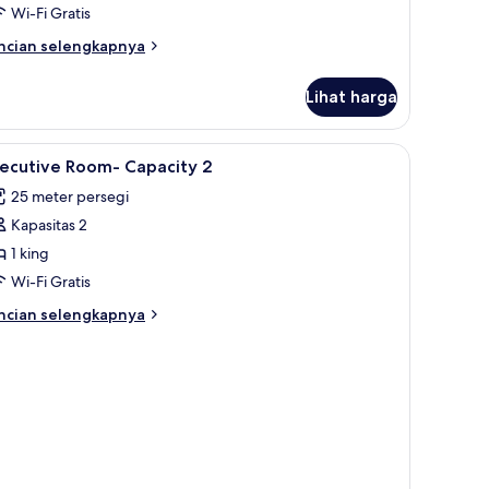
Wi-Fi Gratis
ungai
ncian
ncian selengkapnya
bih
njut
Lihat harga
tuk
amar
uble
ihat
Brankas, setrika/meja setrika, Wi-Fi gratis, dan
4
andar,
xecutive Room- Capacity 2
emua
emandangan
25 meter persegi
ngai
oto
Kapasitas 2
ntuk
xecutive
1 king
oom-
Wi-Fi Gratis
apacity
ncian
ncian selengkapnya
bih
njut
tuk
ecutive
oom-
pacity