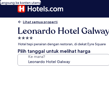
Langsung ke konten utama
Lihat semua properti
Leonardo Hotel Galwa
Properti
bintang
Hotel tepi perairan dengan restoran, di dekat Eyre Square
4.0
Pilih tanggal untuk melihat harga
Ke mana?
Galeri
foto
untuk
Leonardo
Hotel
Galway