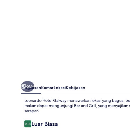
68+
Ringkasan
Kamar
Lokasi
Kebijakan
Leonardo Hotel Galway menawarkan lokasi yang bagus, berj
makan dapat mengunjungi Bar and Grill, yang menyajikan 
sarapan.
Ulasan
Luar Biasa
8,8
8,8 dari 10