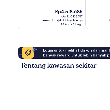
Istimewa,
Sangat
1.007
Baik,
Harga
Rp4.518.685
ulasan
1.091
sekarang
ulasan
total Rp5.128.747
Rp4.518.685
termasuk pajak & biaya lainnya
23 Agu - 24 Agu
Login untuk melihat diskon dan man
banyak reward untuk lebih banyak p
Tentang kawasan sekitar