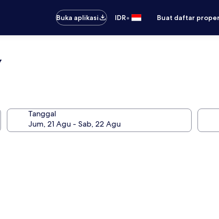
•
Buka aplikasi
IDR
Buat daftar prope
y
Tanggal