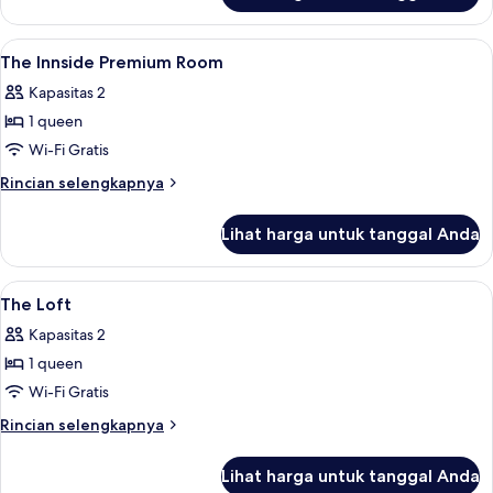
The
Innside
Lihat
Seprai antialergi, minibar gratis, dan m
8
Guestroom
The Innside Premium Room
semua
Kapasitas 2
foto
1 queen
untuk
The
Wi-Fi Gratis
Innside
Rincian
Rincian selengkapnya
Premium
lebih
lanjut
Room
Lihat harga untuk tanggal Anda
untuk
The
Innside
Lihat
Seprai antialergi, minibar gratis, dan m
9
Premium
The Loft
semua
Room
Kapasitas 2
foto
1 queen
untuk
The
Wi-Fi Gratis
Loft
Rincian
Rincian selengkapnya
lebih
lanjut
Lihat harga untuk tanggal Anda
untuk