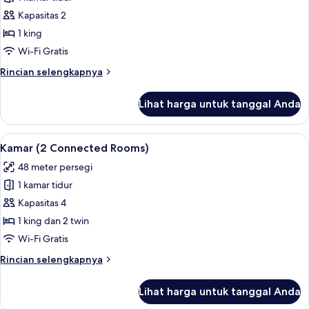
untuk
Loft
Kapasitas 2
(The
1 king
Loft
Wi-Fi Gratis
Sky
Rincian
Rincian selengkapnya
View)
lebih
lanjut
Lihat harga untuk tanggal Anda
untuk
Loft
(The
Lihat
Seprai antialergi, minibar gratis, dan m
5
Loft
Kamar (2 Connected Rooms)
semua
Sky
48 meter persegi
View)
foto
1 kamar tidur
untuk
Kamar
Kapasitas 4
(2
1 king dan 2 twin
Connected
Wi-Fi Gratis
Rooms)
Rincian
Rincian selengkapnya
lebih
lanjut
Lihat harga untuk tanggal Anda
untuk
Kamar