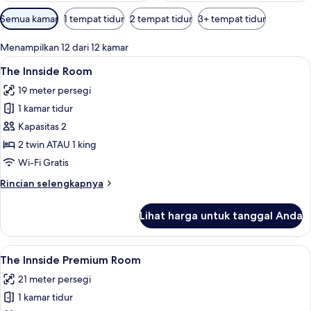
Filter
Semua kamar
1 tempat tidur
2 tempat tidur
3+ tempat tidur
tersedia
untuk
Menampilkan 12 dari 12 kamar
kamar
Lihat
The Innside Room | Seprai antialergi, m
7
The Innside Room
semua
19 meter persegi
foto
1 kamar tidur
untuk
The
Kapasitas 2
Innside
2 twin ATAU 1 king
Room
Wi-Fi Gratis
Rincian
Rincian selengkapnya
lebih
lanjut
Lihat harga untuk tanggal Anda
untuk
The
Innside
Lihat
Pemandangan dari kamar
5
Room
The Innside Premium Room
semua
21 meter persegi
foto
1 kamar tidur
untuk