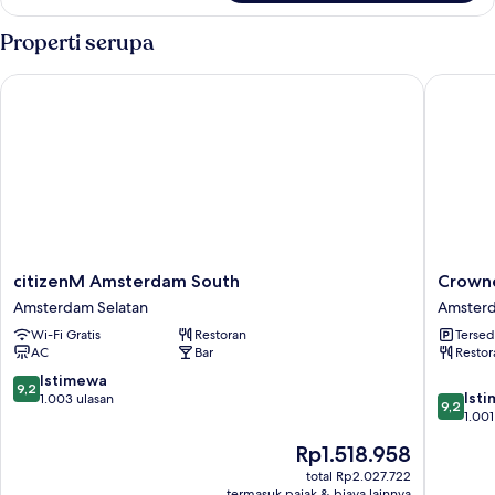
The
Loft
Properti serupa
citizenM Amsterdam South
Crowne 
citizenM
Crowne
citizenM Amsterdam South
Crowne
Amsterdam
Plaza
Amsterdam Selatan
Amsterd
South
Amster
Wi-Fi Gratis
Restoran
Tersed
Amsterdam
South
AC
Bar
Restor
Selatan
by
IHG
9.2
Istimewa
9,2
9.2
Amster
Ist
dari
1.003 ulasan
9,2
dari
Selatan
1.001
10,
10,
Istimewa,
Harga
Rp1.518.958
Istimew
1.003
sekarang
1.001
total Rp2.027.722
ulasan
Rp1.518.958
termasuk pajak & biaya lainnya