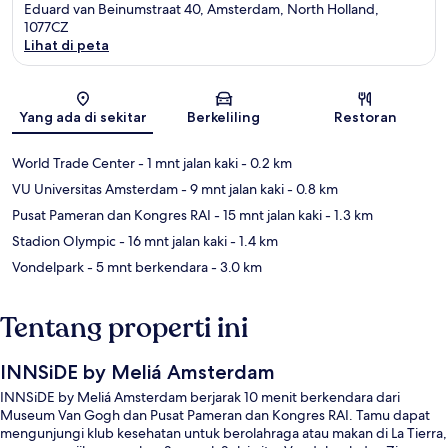
Eduard van Beinumstraat 40, Amsterdam, North Holland,
1077CZ
Lihat di peta
Peta
Yang ada di sekitar
Berkeliling
Restoran
World Trade Center
- 1 mnt jalan kaki
- 0.2 km
VU Universitas Amsterdam
- 9 mnt jalan kaki
- 0.8 km
Pusat Pameran dan Kongres RAI
- 15 mnt jalan kaki
- 1.3 km
Stadion Olympic
- 16 mnt jalan kaki
- 1.4 km
Vondelpark
- 5 mnt berkendara
- 3.0 km
Tentang properti ini
INNSiDE by Meliá Amsterdam
INNSiDE by Meliá Amsterdam berjarak 10 menit berkendara dari
Museum Van Gogh dan Pusat Pameran dan Kongres RAI. Tamu dapat
mengunjungi klub kesehatan untuk berolahraga atau makan di La Tierra,