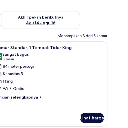
n ini Agu 7 - Agu 9
Periksa ketersediaan untuk akhir pekan berikutnya Agu 14 - A
Akhir pekan berikutnya
Agu 14 - Agu 16
Menampilkan 3 dari 3 kamar
, dan setrika/meja setrika
ihat
Brankas, meja kerja, tirai kedap cahaya, dan s
4
mar Standar, 1 Tempat Tidur King
emua
Sangat bagus
oto
0
8,0 dari 10
(1
1 ulasan
ntuk
ulasan)
84 meter persegi
amar
Kapasitas 5
tandar,
1 king
Wi-Fi Gratis
empat
idur
ncian
ncian selengkapnya
bih
ing
njut
tuk
amar
Lihat harga
andar,