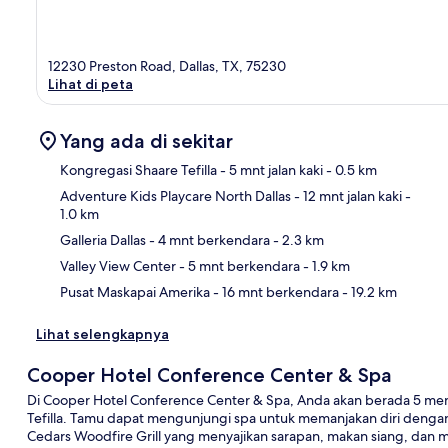
12230 Preston Road, Dallas, TX, 75230
Lihat di peta
Yang ada di sekitar
Kongregasi Shaare Tefilla
- 5 mnt jalan kaki
- 0.5 km
Adventure Kids Playcare North Dallas
- 12 mnt jalan kaki
-
1.0 km
Pet
Galleria Dallas
- 4 mnt berkendara
- 2.3 km
Valley View Center
- 5 mnt berkendara
- 1.9 km
Pusat Maskapai Amerika
- 16 mnt berkendara
- 19.2 km
Lihat selengkapnya
Cooper Hotel Conference Center & Spa
Di Cooper Hotel Conference Center & Spa, Anda akan berada 5 meni
Tefilla. Tamu dapat mengunjungi spa untuk memanjakan diri dengan 
Cedars Woodfire Grill yang menyajikan sarapan, makan siang, dan 