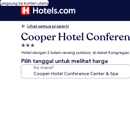
Langsung ke konten utama
Lihat semua properti
Cooper Hotel Conferen
Properti
bintang
Hotel dengan 2 kolam renang outdoor, di dekat Kongregasi S
3.0
Pilih tanggal untuk melihat harga
Ke mana?
Galeri
foto
untuk
Cooper
Hotel
Conference