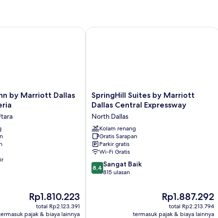
Standar,
T
1
Ti
Tempat
Ki
Tidur
by Marriott Dallas by the Galleria
SpringHill Suites by Marriott Dallas 
King
SpringHill
nn by Marriott Dallas
SpringHill Suites by Marriott
Suites
eria
Dallas Central Expressway
by
Utara
North Dallas
Marriott
g
Dallas
Kolam renang
an
Gratis Sarapan
Central
n
Parkir gratis
Expressway
Wi-Fi Gratis
North
ir
8.4
Dallas
Sangat Baik
8,4
dari
815 ulasan
10,
Sangat
Harga
Harga
Rp1.810.223
Rp1.887.292
Baik,
sekarang
sekarang
total Rp2.123.391
total Rp2.213.794
815
Rp1.810.223
Rp1.887.292
termasuk pajak & biaya lainnya
termasuk pajak & biaya lainnya
ulasan