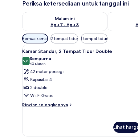
Periksa ketersediaan untuk tanggal ini
e
l
Periksa ketersediaan untuk malam ini Agu 7 - Agu 8
Periksa keter
e
Malam ini
r
Agu 7 - Agu 8
A
Filter
Semua kamar
2 tempat tidur
1 tempat tidur
tersedia
Lihat
Brankas, meja kerja, tirai keda
untuk
4
Kamar Standar, 2 Tempat Tidur Double
semua
kamar
Sempurna
foto
9,8
9,8 dari 10
(40
40 ulasan
untuk
ulasan)
42 meter persegi
Kamar
Kapasitas 4
Standar,
2 double
2
Wi-Fi Gratis
Tempat
Tidur
Rincian
Rincian selengkapnya
lebih
Double
lanjut
untuk
Kamar
Lihat harg
Standar,
2