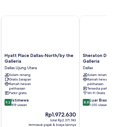
empat
dur
ng
Central Expressway
Hyatt Place Dallas-North/by the Galleria
Sheraton Dallas Hotel b
Hyatt
Sheraton
Hyatt Place Dallas-North/by the
Sheraton Dallas Hote
Place
Dallas
Galleria
Galleria
Dallas-
Hotel
Dallas Ujung Utara
Dallas
North/by
by
the
Kolam renang
the
Kolam renang
Gratis Sarapan
Ramah hewan
Galleria
Galleria
Ramah hewan
peliharaan
Dallas
Dallas
peliharaan
Tersedia parkir
Ujung
Parkir gratis
Wi-Fi Gratis
Utara
9.2
8.8
Istimewa
Luar Biasa
9,2
8,8
dari
dari
819 ulasan
1.010 ulasan
10,
10,
Harga
H
Rp1.972.630
R
Istimewa,
Luar
sekarang
s
819
Biasa,
total Rp2.371.743
Rp1.972.630
Rp
termasuk pajak & biaya lainnya
termasuk paj
ulasan
1.010