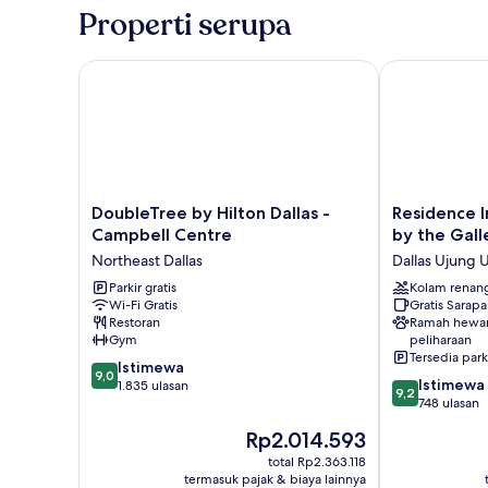
Properti serupa
Tempat
Tidur
Double
DoubleTree by Hilton Dallas - Campbell Centre
Residence Inn 
DoubleTree
Residence
DoubleTree by Hilton Dallas -
Residence I
by
Inn
Campbell Centre
by the Gall
Hilton
by
Northeast Dallas
Dallas Ujung 
Dallas
Marriott
-
Parkir gratis
Dallas
Kolam renan
Wi-Fi Gratis
Gratis Sarap
Campbell
by
Restoran
Ramah hewa
Centre
the
Gym
peliharaan
Northeast
Galleria
Tersedia park
9.0
Dallas
Istimewa
Dallas
9,0
9.2
Istimewa
dari
1.835 ulasan
Ujung
9,2
dari
748 ulasan
10,
Utara
10,
Istimewa,
Harga
Rp2.014.593
Istimewa,
1.835
sekarang
748
total Rp2.363.118
ulasan
Rp2.014.593
termasuk pajak & biaya lainnya
ulasan