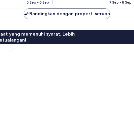
5 Sep - 6 Sep
7 Sep - 8 Sep
Bandingkan dengan properti serupa
faat yang memenuhi syarat. Lebih
etualangan!