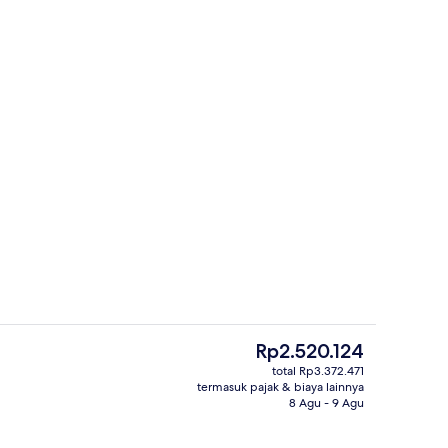
rapan, makan siang, dan makan malam
Halaman properti
Harga
Rp2.520.124
saat
total Rp3.372.471
ini
termasuk pajak & biaya lainnya
ang outdoor
Ruang duduk lobi
Rp2.520.124
8 Agu - 9 Agu