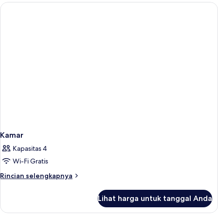
Room
Side
Sea
View
Kamar
Kapasitas 4
Wi-Fi Gratis
Rincian
Rincian selengkapnya
lebih
lanjut
Lihat harga untuk tanggal Anda
untuk
Kamar