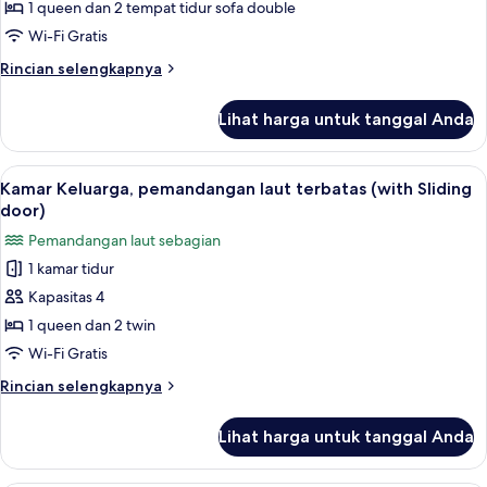
Kamar
1 queen dan 2 tempat tidur sofa double
Keluarga
Wi-Fi Gratis
(with
Rincian
Rincian selengkapnya
Sliding
lebih
door)
lanjut
Lihat harga untuk tanggal Anda
untuk
Kamar
Keluarga
Lihat
Kamar Keluarga, pemandangan laut terb
5
(with
Kamar Keluarga, pemandangan laut terbatas (with Sliding
semua
Sliding
door)
door)
foto
Pemandangan laut sebagian
untuk
1 kamar tidur
Kamar
Kapasitas 4
Keluarga,
pemandangan
1 queen dan 2 twin
laut
Wi-Fi Gratis
terbatas
Rincian
Rincian selengkapnya
(with
lebih
Sliding
lanjut
Lihat harga untuk tanggal Anda
untuk
door)
Kamar
Keluarga,