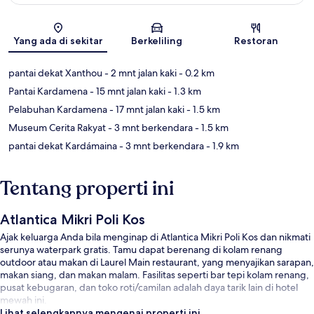
Peta
Yang ada di sekitar
Berkeliling
Restoran
pantai dekat Xanthou
- 2 mnt jalan kaki
- 0.2 km
Pantai Kardamena
- 15 mnt jalan kaki
- 1.3 km
Pelabuhan Kardamena
- 17 mnt jalan kaki
- 1.5 km
Museum Cerita Rakyat
- 3 mnt berkendara
- 1.5 km
pantai dekat Kardámaina
- 3 mnt berkendara
- 1.9 km
Tentang properti ini
Atlantica Mikri Poli Kos
Ajak keluarga Anda bila menginap di Atlantica Mikri Poli Kos dan nikmati
serunya waterpark gratis. Tamu dapat berenang di kolam renang
outdoor atau makan di Laurel Main restaurant, yang menyajikan sarapan,
makan siang, dan makan malam. Fasilitas seperti bar tepi kolam renang,
pusat kebugaran, dan toko roti/camilan adalah daya tarik lain di hotel
mewah ini.
Lihat selengkapnya mengenai properti ini