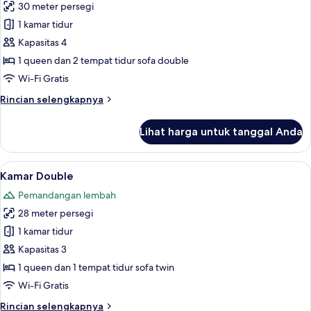
30 meter persegi
untuk
Kamar
1 kamar tidur
Keluarga,
Kapasitas 4
pemandangan
1 queen dan 2 tempat tidur sofa double
laut
Wi-Fi Gratis
terbatas
Rincian
Rincian selengkapnya
lebih
lanjut
Lihat harga untuk tanggal Anda
untuk
Kamar
Keluarga,
Lihat
Wi-Fi gratis dan seprai linen
5
pemandangan
Kamar Double
semua
laut
Pemandangan lembah
terbatas
foto
28 meter persegi
untuk
Kamar
1 kamar tidur
Double
Kapasitas 3
1 queen dan 1 tempat tidur sofa twin
Wi-Fi Gratis
Rincian
Rincian selengkapnya