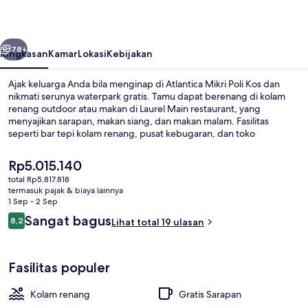
Kos
belumnya
Berikutnya
78+
Ringkasan
Kamar
Lokasi
Kebijakan
Ajak keluarga Anda bila menginap di Atlantica Mikri Poli Kos dan
nikmati serunya waterpark gratis. Tamu dapat berenang di kolam
renang outdoor atau makan di Laurel Main restaurant, yang
menyajikan sarapan, makan siang, dan makan malam. Fasilitas
seperti bar tepi kolam renang, pusat kebugaran, dan toko
roti/camilan adalah daya tarik lain di hotel mewah ini.
Harga
Rp5.015.140
saat
total Rp5.817.818
ini
termasuk pajak & biaya lainnya
Kolam renang outdoor, dengan payun
Rp5.015.140
1 Sep - 2 Sep
Ulasan
Sangat bagus
8,2
Lihat total 19 ulasan
8,2 dari 10
Fasilitas populer
Kolam renang
Gratis Sarapan