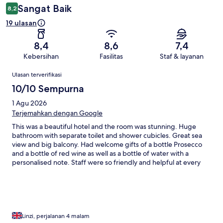
Sangat Baik
8,2
19 ulasan
8,4
8,6
7,4
Kebersihan
Fasilitas
Staf & layanan
Ulasan
Ulasan terverifikasi
10/10 Sempurna
1 Agu 2026
Terjemahkan dengan Google
This was a beautiful hotel and the room was stunning. Huge
bathroom with separate toilet and shower cubicles. Great sea
view and big balcony. Had welcome gifts of a bottle Prosecco
and a bottle of red wine as well as a bottle of water with a
personalised note. Staff were so friendly and helpful at every
encounter even just walking around the complex. Variety of
choice for food and high quality restaurants definitely worth
visiting. Leaving gift of lavender before checkout again with a
personalised handwritten note. All in all, a great stay
Linzi, perjalanan 4 malam