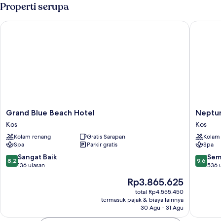
Properti serupa
Grand Blue Beach Hotel
Neptune 
Grand
Neptun
Grand Blue Beach Hotel
Neptun
Blue
Luxury
Kos
Kos
Beach
Resort
Kolam renang
Gratis Sarapan
Kolam
Hotel
Kos
Spa
Parkir gratis
Spa
Kos
8.2
9.6
Sangat Baik
Sem
8,2
9,6
dari
dari
136 ulasan
536 
10,
10,
Harga
Rp3.865.625
Sangat
Sempur
sekarang
Baik,
536
total Rp4.555.450
Rp3.865.625
termasuk pajak & biaya lainnya
136
ulasan
30 Agu - 31 Agu
ulasan