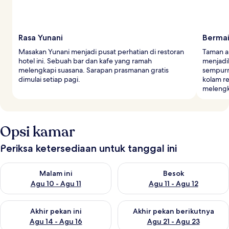
Rasa Yunani
Bermai
Masakan Yunani menjadi pusat perhatian di restoran
Taman ai
hotel ini. Sebuah bar dan kafe yang ramah
menjadi
melengkapi suasana. Sarapan prasmanan gratis
sempurna
dimulai setiap pagi.
kolam re
melengk
Opsi kamar
Periksa ketersediaan untuk tanggal ini
Periksa ketersediaan untuk malam ini Agu 10 - Agu 11
Periksa ketersediaan untuk be
Malam ini
Besok
Agu 10 - Agu 11
Agu 11 - Agu 12
Periksa ketersediaan untuk akhir pekan ini Agu 14 - Agu 16
Periksa ketersediaan untuk ak
Akhir pekan ini
Akhir pekan berikutnya
Agu 14 - Agu 16
Agu 21 - Agu 23