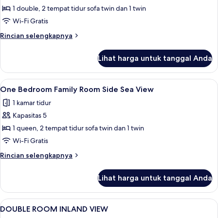
One
1 double, 2 tempat tidur sofa twin dan 1 twin
Bedroom
Wi-Fi Gratis
Family
Rincian
Rincian selengkapnya
Room
lebih
Inland
lanjut
Lihat harga untuk tanggal Anda
untuk
View
One
Bedroom
Lihat
Wi-Fi gratis dan seprai linen
5
Family
One Bedroom Family Room Side Sea View
semua
Room
1 kamar tidur
Inland
foto
View
Kapasitas 5
untuk
One
1 queen, 2 tempat tidur sofa twin dan 1 twin
Bedroom
Wi-Fi Gratis
Family
Rincian
Rincian selengkapnya
Room
lebih
Side
lanjut
Lihat harga untuk tanggal Anda
untuk
Sea
One
View
Bedroom
Lihat
Wi-Fi gratis dan seprai linen
5
Family
DOUBLE ROOM INLAND VIEW
semua
Room