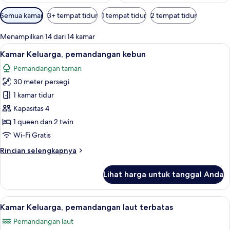
Filter
Semua kamar
3+ tempat tidur
1 tempat tidur
2 tempat tidur
tersedia
untuk
Menampilkan 14 dari 14 kamar
kamar
Lihat
Kamar Keluarga, pemandangan kebun | 
7
Kamar Keluarga, pemandangan kebun
semua
Pemandangan taman
foto
30 meter persegi
untuk
Kamar
1 kamar tidur
Keluarga,
Kapasitas 4
pemandangan
1 queen dan 2 twin
kebun
Wi-Fi Gratis
Rincian
Rincian selengkapnya
lebih
lanjut
Lihat harga untuk tanggal Anda
untuk
Kamar
Keluarga,
Lihat
Wi-Fi gratis dan seprai linen
5
pemandangan
Kamar Keluarga, pemandangan laut terbatas
semua
kebun
Pemandangan laut
foto