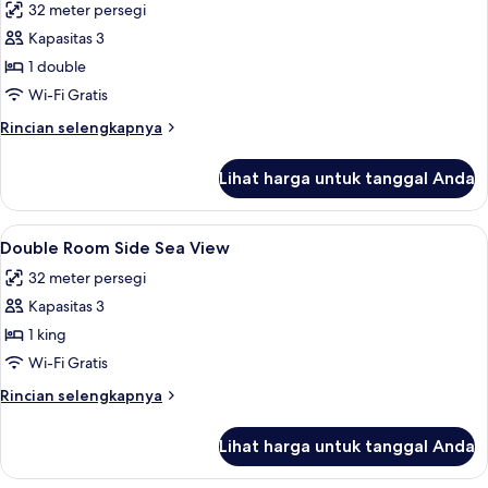
32 meter persegi
Side
foto
Sea
Kapasitas 3
untuk
View
DOUBLE
1 double
ROOM
Wi-Fi Gratis
INLAND
Rincian
Rincian selengkapnya
VIEW
lebih
lanjut
Lihat harga untuk tanggal Anda
untuk
DOUBLE
ROOM
Lihat
Wi-Fi gratis dan seprai linen
5
INLAND
Double Room Side Sea View
semua
VIEW
32 meter persegi
foto
Kapasitas 3
untuk
Double
1 king
Room
Wi-Fi Gratis
Side
Rincian
Rincian selengkapnya
Sea
lebih
View
lanjut
Lihat harga untuk tanggal Anda
untuk
Double