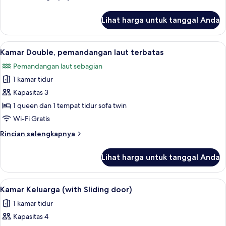
lebih
lanjut
Lihat harga untuk tanggal Anda
untuk
Kamar
Double
Lihat
Wi-Fi gratis dan seprai linen
5
Kamar Double, pemandangan laut terbatas
semua
Pemandangan laut sebagian
foto
1 kamar tidur
untuk
Kamar
Kapasitas 3
Double,
1 queen dan 1 tempat tidur sofa twin
pemandangan
Wi-Fi Gratis
laut
Rincian
Rincian selengkapnya
terbatas
lebih
lanjut
Lihat harga untuk tanggal Anda
untuk
Kamar
Double,
Lihat
Wi-Fi gratis dan seprai linen
5
pemandangan
Kamar Keluarga (with Sliding door)
semua
laut
1 kamar tidur
terbatas
foto
Kapasitas 4
untuk