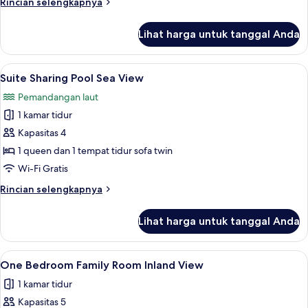
Rincian
Rincian selengkapnya
terbatas
lebih
lanjut
Lihat harga untuk tanggal Anda
untuk
Suite
Keluarga,
Lihat
Suite Sharing Pool Sea View | Wi-Fi gra
6
pemandangan
Suite Sharing Pool Sea View
semua
laut
Pemandangan laut
terbatas
foto
1 kamar tidur
untuk
Suite
Kapasitas 4
Sharing
1 queen dan 1 tempat tidur sofa twin
Pool
Wi-Fi Gratis
Sea
Rincian
Rincian selengkapnya
View
lebih
lanjut
Lihat harga untuk tanggal Anda
untuk
Suite
Sharing
Lihat
Wi-Fi gratis dan seprai linen
5
Pool
One Bedroom Family Room Inland View
semua
Sea
1 kamar tidur
View
foto
Kapasitas 5
untuk