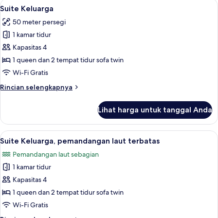
Lihat
Wi-Fi gratis dan seprai linen
5
pemandangan
Suite Keluarga
semua
laut
50 meter persegi
terbatas
foto
(with
1 kamar tidur
untuk
Sliding
Suite
Kapasitas 4
door)
Keluarga
1 queen dan 2 tempat tidur sofa twin
Wi-Fi Gratis
Rincian
Rincian selengkapnya
lebih
lanjut
Lihat harga untuk tanggal Anda
untuk
Suite
Keluarga
Lihat
Wi-Fi gratis dan seprai linen
5
Suite Keluarga, pemandangan laut terbatas
semua
Pemandangan laut sebagian
foto
1 kamar tidur
untuk
Suite
Kapasitas 4
Keluarga,
1 queen dan 2 tempat tidur sofa twin
pemandangan
Wi-Fi Gratis
laut