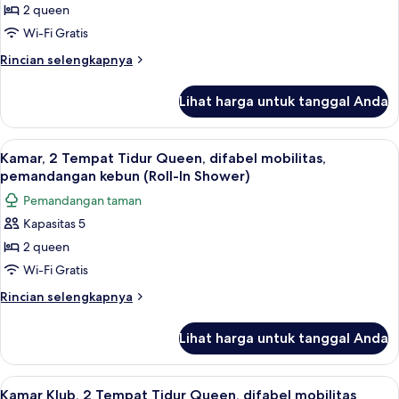
(Includes
Tempat
2 queen
Universal
Tidur
Wi-Fi Gratis
Express
Queen,
Unlimited^)
Rincian
Rincian selengkapnya
difabel
lebih
mobilitas,
lanjut
Lihat harga untuk tanggal Anda
untuk
pemandangan
Kamar,
kebun
2
Lihat
Pemandangan dari kamar
6
Tempat
Kamar, 2 Tempat Tidur Queen, difabel mobilitas,
semua
Tidur
pemandangan kebun (Roll-In Shower)
Queen,
foto
Pemandangan taman
difabel
untuk
mobilitas,
Kapasitas 5
Kamar,
pemandangan
2 queen
2
kebun
Tempat
Wi-Fi Gratis
Tidur
Rincian
Rincian selengkapnya
Queen,
lebih
lanjut
difabel
Lihat harga untuk tanggal Anda
untuk
mobilitas,
Kamar,
pemandangan
2
Lihat
Pemandangan dari kamar
7
kebun
Tempat
Kamar Klub, 2 Tempat Tidur Queen, difabel mobilitas