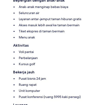
Bepergian dengan anak-anak
Anak-anak menginap bebas biaya
Seluncuran air
Layanan antar-jemput taman hiburan gratis
Akses masuk lebih awal ke taman bermain
Tiket ekspres di taman bermain
Menu anak
Aktivitas
Voli pantai
Perbelanjaan
Kursus golf
Bekerja jauh
Pusat bisnis 24 jam
Ruang rapat
Unit komputer
Pusat konferensi (ruang 5995 kaki persegi)
Layanan