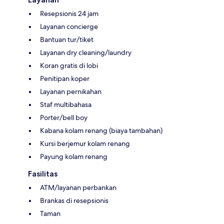
Resepsionis 24 jam
Layanan concierge
Bantuan tur/tiket
Layanan dry cleaning/laundry
Koran gratis di lobi
Penitipan koper
Layanan pernikahan
Staf multibahasa
Porter/bell boy
Kabana kolam renang (biaya tambahan)
Kursi berjemur kolam renang
Payung kolam renang
Fasilitas
ATM/layanan perbankan
Brankas di resepsionis
Taman