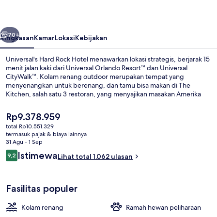
Hotel
belumnya
Berikutnya
70+
Ringkasan
Kamar
Lokasi
Kebijakan
Universal's Hard Rock Hotel menawarkan lokasi strategis, berjarak 15
menit jalan kaki dari Universal Orlando Resort™ dan Universal
CityWalk™. Kolam renang outdoor merupakan tempat yang
menyenangkan untuk berenang, dan tamu bisa makan di The
Kitchen, salah satu 3 restoran, yang menyajikan masakan Amerika
dan buka untuk sarapan, makan siang, dan makan malam. Fasilitas
seperti bar tepi kolam renang, pusat kebugaran, dan sauna adalah
Harga
Rp9.378.959
keunggulan lainnya.Para traveler terkesan dengan kolam renang
saat
total Rp10.551.329
dan staf.
ini
termasuk pajak & biaya lainnya
Kolam renang outdoor, dengan caban
Rp9.378.959
31 Agu - 1 Sep
Ulasan
Istimewa
9,2
Lihat total 1.062 ulasan
9,2 dari 10
Fasilitas populer
Kolam renang
Ramah hewan peliharaan