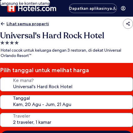
Langsung ke konten utama
Dapatkan aplikasinya
Lihat semua properti
Universal's Hard Rock Hotel
Properti
bintang
Hotel cocok untuk keluarga dengan 3 restoran, di dekat Universal
4.0
Orlando Resort™
Pilih tanggal untuk melihat harga
Ke mana?
Tanggal
Traveler