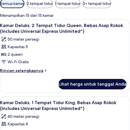
Filter
Semua kamar
2 tempat tidur
1 tempat tidur
3+ tempat tidur
tersedia
untuk
Menampilkan 15 dari 15 kamar
kamar
Lihat
Kamar Deluks, 2 Tempat Tidur Queen, B
4
Kamar Deluks, 2 Tempat Tidur Queen, Bebas Asap Rokok
semua
(Includes Universal Express Unlimited^)
foto
50 meter persegi
untuk
Kapasitas 5
Kamar
2 queen
Deluks,
2
Wi-Fi Gratis
Tempat
Rincian
Rincian selengkapnya
Tidur
lebih
lanjut
Queen,
Lihat harga untuk tanggal Anda
untuk
Bebas
Kamar
Asap
Deluks,
Lihat
Seprai premium, brankas, meja kerja, d
4
Rokok
2
Kamar Deluks, 1 Tempat Tidur King, Bebas Asap Rokok
semua
Tempat
(Includes
(Includes Universal Express Unlimited^)
Tidur
foto
Universal
40 meter persegi
Queen,
untuk
Express
Bebas
Kapasitas 4
Kamar
Asap
Unlimited^)