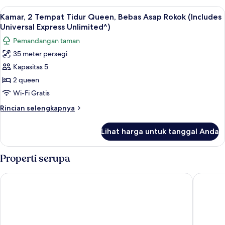
Rokok
2
Lihat
Pemandangan dari kamar
5
(Includes
Tempat
Kamar, 2 Tempat Tidur Queen, Bebas Asap Rokok (Includes
semua
Tidur
Universal
Universal Express Unlimited^)
Queen,
foto
Express
Pemandangan taman
Bebas
untuk
Unlimited^)
Asap
35 meter persegi
Kamar,
Rokok
Kapasitas 5
2
(Includes
Universal
Tempat
2 queen
Express
Tidur
Wi-Fi Gratis
Unlimited^)
Queen,
Rincian
Rincian selengkapnya
Bebas
lebih
Asap
lanjut
Lihat harga untuk tanggal Anda
untuk
Rokok
Kamar,
(Includes
2
Properti serupa
Universal
Tempat
Tidur
Express
Universal’s Loews Royal Pacific Resort
Universa
Queen,
Unlimited^)
Bebas
Asap
Rokok
(Includes
Universal