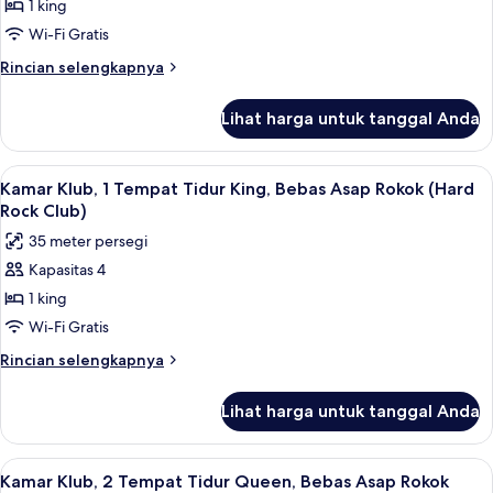
1 king
Deluks,
Rokok
(Includes
1
Wi-Fi Gratis
Universal
Tempat
Rincian
Rincian selengkapnya
Express
Tidur
lebih
Unlimited^)
lanjut
King,
Lihat harga untuk tanggal Anda
untuk
Bebas
Kamar
Asap
Deluks,
Lihat
Seprai premium, brankas, meja kerja, d
5
Rokok
1
Kamar Klub, 1 Tempat Tidur King, Bebas Asap Rokok (Hard
semua
Tempat
(Includes
Rock Club)
Tidur
foto
Universal
35 meter persegi
King,
untuk
Express
Bebas
Kapasitas 4
Kamar
Asap
Unlimited^)
1 king
Klub,
Rokok
(Includes
1
Wi-Fi Gratis
Universal
Tempat
Rincian
Rincian selengkapnya
Express
Tidur
lebih
Unlimited^)
lanjut
King,
Lihat harga untuk tanggal Anda
untuk
Bebas
Kamar
Asap
Klub,
Lihat
Pemandangan dari kamar
5
Rokok
1
Kamar Klub, 2 Tempat Tidur Queen, Bebas Asap Rokok