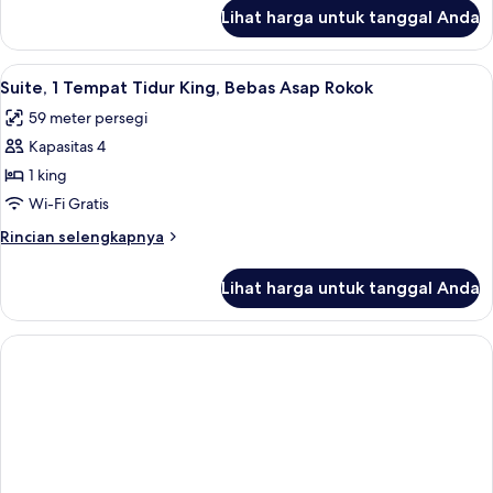
Rock
lanjut
Lihat harga untuk tanggal Anda
untuk
Star
Suite,
Suite)
Bebas
Lihat
Suite, 1 Tempat Tidur King, Bebas Asap
4
Asap
Suite, 1 Tempat Tidur King, Bebas Asap Rokok
semua
Rokok
59 meter persegi
(Future
foto
Rock
Kapasitas 4
untuk
Star
Suite,
1 king
Suite)
1
Wi-Fi Gratis
Tempat
Rincian
Rincian selengkapnya
Tidur
lebih
King,
lanjut
Lihat harga untuk tanggal Anda
untuk
Bebas
Suite,
Asap
1
Rokok
Tempat
Tidur
King,
Bebas
Asap
Rokok