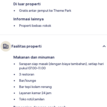
Di luar properti
Gratis antar-jemput ke Theme Park
Informasi lainnya
Properti bebas-rokok
Fasilitas properti
Makanan dan minuman
Sarapan siap masak (dengan biaya tambahan), setiap hari
pukul 07.00–11.00
3 restoran
Bar/lounge
Bar tepi kolam renang
Layanan kamar 24 jam
Toko roti/camilan