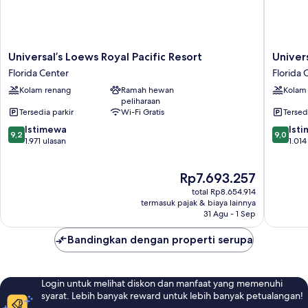
Express
Unlimited^)
Universal’s
Universa
Universal’s Loews Royal Pacific Resort
Univer
Loews
Loews
Florida Center
Florida 
Royal
Portofin
Kolam renang
Ramah hewan
Kolam
Pacific
Bay
peliharaan
Resort
Hotel
Tersedia parkir
Wi-Fi Gratis
Tersed
Florida
Florida
9.2
9.0
Center
Istimewa
Center
Ist
9,2
9,0
dari
dari
1.971 ulasan
1.014
10,
10,
Istimewa,
Istimew
Harga
Rp7.693.257
1.971
1.014
sekarang
ulasan
ulasan
total Rp8.654.914
Rp7.693.257
termasuk pajak & biaya lainnya
31 Agu - 1 Sep
Bandingkan dengan properti serupa
Login untuk melihat diskon dan manfaat yang memenuhi
syarat. Lebih banyak reward untuk lebih banyak petualangan!