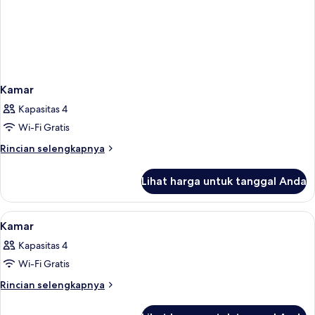
Kamar
Kapasitas 4
Wi-Fi Gratis
Rincian
Rincian selengkapnya
lebih
lanjut
Lihat harga untuk tanggal Anda
untuk
Kamar
Lihat
Seprai premium, brankas, meja kerja, d
1
Kamar
semua
Kapasitas 4
foto
Wi-Fi Gratis
untuk
Kamar
Rincian
Rincian selengkapnya
lebih
lanjut