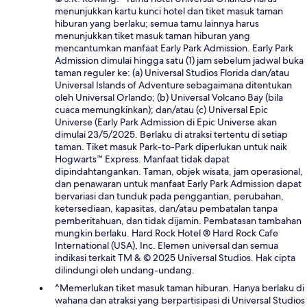
menunjukkan kartu kunci hotel dan tiket masuk taman
hiburan yang berlaku; semua tamu lainnya harus
menunjukkan tiket masuk taman hiburan yang
mencantumkan manfaat Early Park Admission. Early Park
Admission dimulai hingga satu (1) jam sebelum jadwal buka
taman reguler ke: (a) Universal Studios Florida dan/atau
Universal Islands of Adventure sebagaimana ditentukan
oleh Universal Orlando; (b) Universal Volcano Bay (bila
cuaca memungkinkan); dan/atau (c) Universal Epic
Universe (Early Park Admission di Epic Universe akan
dimulai 23/5/2025. Berlaku di atraksi tertentu di setiap
taman. Tiket masuk Park-to-Park diperlukan untuk naik
Hogwarts™ Express. Manfaat tidak dapat
dipindahtangankan. Taman, objek wisata, jam operasional,
dan penawaran untuk manfaat Early Park Admission dapat
bervariasi dan tunduk pada penggantian, perubahan,
ketersediaan, kapasitas, dan/atau pembatalan tanpa
pemberitahuan, dan tidak dijamin. Pembatasan tambahan
mungkin berlaku. Hard Rock Hotel ® Hard Rock Cafe
International (USA), Inc. Elemen universal dan semua
indikasi terkait TM & © 2025 Universal Studios. Hak cipta
dilindungi oleh undang-undang.
^Memerlukan tiket masuk taman hiburan. Hanya berlaku di
wahana dan atraksi yang berpartisipasi di Universal Studios