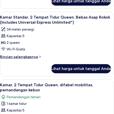
Lihat harga untuk tanggal Anda
untuk
Kamar
Lihat
Pemandangan dari kamar
5
Kamar Standar, 2 Tempat Tidur Queen, Bebas Asap Rokok
semua
(Includes Universal Express Unlimited^)
foto
34 meter persegi
untuk
Kapasitas 5
Kamar
2 queen
Standar,
2
Wi-Fi Gratis
Tempat
Rincian
Rincian selengkapnya
Tidur
lebih
lanjut
Queen,
Lihat harga untuk tanggal Anda
untuk
Bebas
Kamar
Asap
Standar,
Lihat
Pemandangan dari kamar
6
Rokok
2
Kamar, 2 Tempat Tidur Queen, difabel mobilitas,
semua
Tempat
(Includes
pemandangan kebun
Tidur
foto
Universal
Pemandangan taman
Queen,
untuk
Express
Bebas
1 kamar tidur
Kamar,
Asap
Unlimited^)
Kapasitas 5
2
Rokok