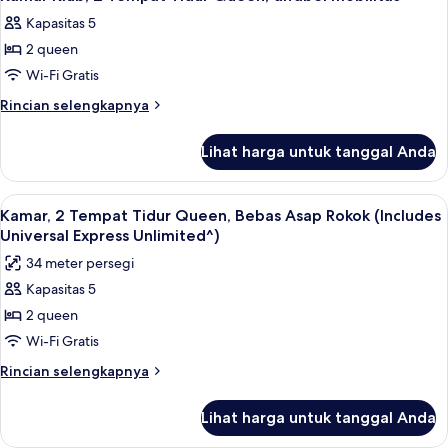
semua
Tidur
(Roll-
Kapasitas 5
Queen,
foto
In
difabel
2 queen
untuk
Shower)
mobilitas,
Kamar
Wi-Fi Gratis
pemandangan
Klub,
kebun
Rincian
Rincian selengkapnya
(Roll-
2
lebih
In
lanjut
Tempat
Lihat harga untuk tanggal Anda
Shower)
untuk
Tidur
Kamar
Queen,
Klub,
Lihat
Kamar, 2 Tempat Tidur Queen, Bebas As
5
difabel
2
Kamar, 2 Tempat Tidur Queen, Bebas Asap Rokok (Includes
semua
Tempat
mobilitas
Universal Express Unlimited^)
Tidur
foto
34 meter persegi
Queen,
untuk
difabel
Kapasitas 5
Kamar,
mobilitas
2 queen
2
Tempat
Wi-Fi Gratis
Tidur
Rincian
Rincian selengkapnya
Queen,
lebih
lanjut
Bebas
Lihat harga untuk tanggal Anda
untuk
Asap
Kamar,