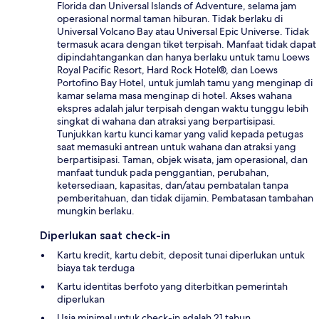
Florida dan Universal Islands of Adventure, selama jam
operasional normal taman hiburan. Tidak berlaku di
Universal Volcano Bay atau Universal Epic Universe. Tidak
termasuk acara dengan tiket terpisah. Manfaat tidak dapat
dipindahtangankan dan hanya berlaku untuk tamu Loews
Royal Pacific Resort, Hard Rock Hotel®, dan Loews
Portofino Bay Hotel, untuk jumlah tamu yang menginap di
kamar selama masa menginap di hotel. Akses wahana
ekspres adalah jalur terpisah dengan waktu tunggu lebih
singkat di wahana dan atraksi yang berpartisipasi.
Tunjukkan kartu kunci kamar yang valid kepada petugas
saat memasuki antrean untuk wahana dan atraksi yang
berpartisipasi. Taman, objek wisata, jam operasional, dan
manfaat tunduk pada penggantian, perubahan,
ketersediaan, kapasitas, dan/atau pembatalan tanpa
pemberitahuan, dan tidak dijamin. Pembatasan tambahan
mungkin berlaku.
Diperlukan saat check-in
Kartu kredit, kartu debit, deposit tunai diperlukan untuk
biaya tak terduga
Kartu identitas berfoto yang diterbitkan pemerintah
diperlukan
Usia minimal untuk check-in adalah 21 tahun