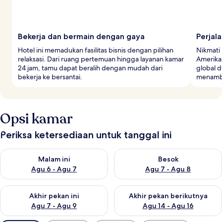
Bekerja dan bermain dengan gaya
Perjala
Hotel ini memadukan fasilitas bisnis dengan pilihan
Nikmati
relaksasi. Dari ruang pertemuan hingga layanan kamar
Amerika,
24 jam, tamu dapat beralih dengan mudah dari
global d
bekerja ke bersantai.
menamb
Opsi kamar
Periksa ketersediaan untuk tanggal ini
Periksa ketersediaan untuk malam ini Agu 6 - Agu 7
Periksa ketersediaan untuk be
Malam ini
Besok
Agu 6 - Agu 7
Agu 7 - Agu 8
Periksa ketersediaan untuk akhir pekan ini Agu 7 - Agu 9
Periksa ketersediaan untuk ak
Akhir pekan ini
Akhir pekan berikutnya
Agu 7 - Agu 9
Agu 14 - Agu 16