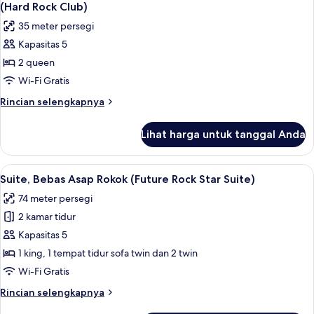
semua
Tempat
(Hard
(Hard Rock Club)
Tidur
foto
Rock
35 meter persegi
King,
untuk
Club)
Bebas
Kapasitas 5
Kamar
Asap
2 queen
Klub,
Rokok
(Hard
2
Wi-Fi Gratis
Rock
Tempat
Rincian
Rincian selengkapnya
Club)
Tidur
lebih
lanjut
Queen,
Lihat harga untuk tanggal Anda
untuk
Bebas
Kamar
Asap
Klub,
Lihat
Suite, Bebas Asap Rokok (Future Rock S
6
Rokok
2
Suite, Bebas Asap Rokok (Future Rock Star Suite)
semua
Tempat
(Hard
74 meter persegi
Tidur
foto
Rock
Queen,
2 kamar tidur
untuk
Club)
Bebas
Suite,
Kapasitas 5
Asap
Bebas
Rokok
1 king, 1 tempat tidur sofa twin dan 2 twin
(Hard
Asap
Wi-Fi Gratis
Rock
Rokok
Club)
Rincian
Rincian selengkapnya
(Future
lebih