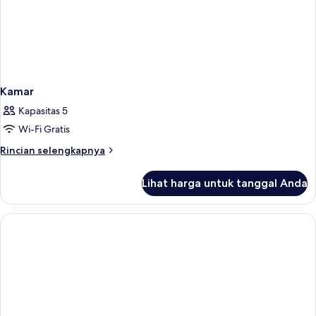
Kamar
Kapasitas 5
Wi-Fi Gratis
Rincian
Rincian selengkapnya
lebih
lanjut
Lihat harga untuk tanggal Anda
untuk
Kamar