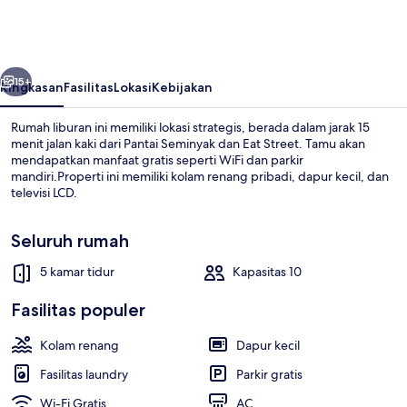
belumnya
Berikutnya
15+
Ringkasan
Fasilitas
Lokasi
Kebijakan
Rumah liburan ini memiliki lokasi strategis, berada dalam jarak 15
menit jalan kaki dari Pantai Seminyak dan Eat Street. Tamu akan
mendapatkan manfaat gratis seperti WiFi dan parkir
mandiri.Properti ini memiliki kolam renang pribadi, dapur kecil, dan
televisi LCD.
Seluruh rumah
5 kamar tidur
Kapasitas 10
Vila, 5 kamar tidur | Kolam renang pri
Fasilitas populer
Kolam renang
Dapur kecil
Fasilitas laundry
Parkir gratis
Wi-Fi Gratis
AC