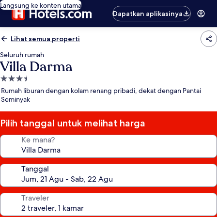
Langsung ke konten utama
Dapatkan aplikasinya
Lihat semua properti
Seluruh rumah
Villa Darma
Properti
bintang
Rumah liburan dengan kolam renang pribadi, dekat dengan Pantai
3.5
Seminyak
Pilih tanggal untuk melihat harga
Ke mana?
Tanggal
Traveler