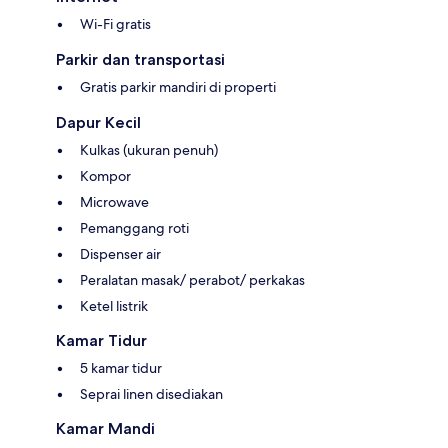
Wi-Fi gratis
Parkir dan transportasi
Gratis parkir mandiri di properti
Dapur Kecil
Kulkas (ukuran penuh)
Kompor
Microwave
Pemanggang roti
Dispenser air
Peralatan masak/ perabot/ perkakas
Ketel listrik
Kamar Tidur
5 kamar tidur
Seprai linen disediakan
Kamar Mandi