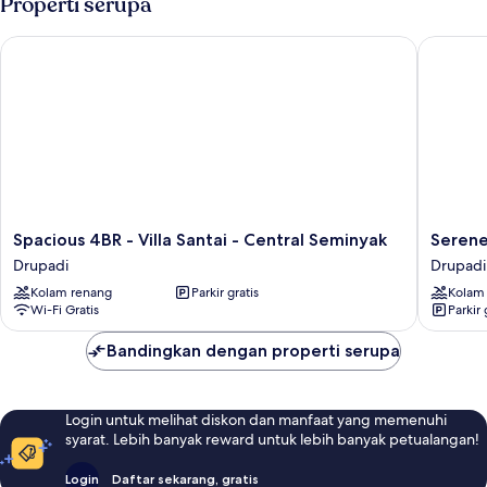
Properti serupa
Spacious 4BR - Villa Santai - Central Seminyak
Serene 4
Spacious
Serene
Spacious 4BR - Villa Santai - Central Seminyak
Serene
4BR
4br
Drupadi
Drupadi
-
Seminya
Kolam renang
Parkir gratis
Kolam
Villa
Villa
Wi-Fi Gratis
Parkir 
Santai
with
-
Tropical
Bandingkan dengan properti serupa
Central
Drupadi
Seminyak
Drupadi
Login untuk melihat diskon dan manfaat yang memenuhi
syarat. Lebih banyak reward untuk lebih banyak petualangan!
Login
Daftar sekarang, gratis