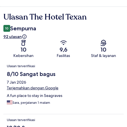
Ulasan The Hotel Texan
Ulasan
Sempurna
10
92 ulasan
10
9,6
10
Kebersihan
Fasilitas
Staf & layanan
Ulasan
Ulasan terverifikasi
8/10 Sangat bagus
7 Jan 2026
Terjemahkan dengan Google
A fun place to stay in Seagraves
Sara, perjalanan 1 malam
Ulasan terverifikasi