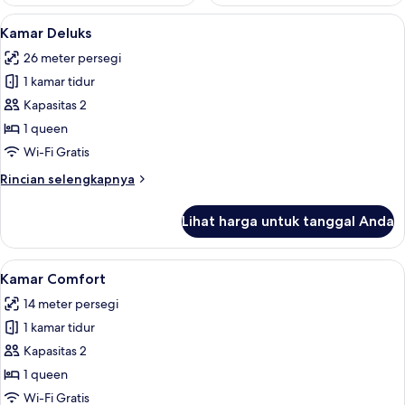
Lihat
Kamar Deluks | Seprai premium, selimu
5
Kamar Deluks
semua
26 meter persegi
foto
1 kamar tidur
untuk
Kamar
Kapasitas 2
Deluks
1 queen
Wi-Fi Gratis
Rincian
Rincian selengkapnya
lebih
lanjut
Lihat harga untuk tanggal Anda
untuk
Kamar
Deluks
Lihat
Kamar Comfort | Seprai premium, seli
5
Kamar Comfort
semua
14 meter persegi
foto
1 kamar tidur
untuk
Kamar
Kapasitas 2
Comfort
1 queen
Wi-Fi Gratis