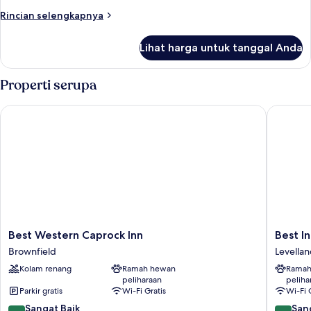
Rincian
Rincian selengkapnya
lebih
lanjut
Lihat harga untuk tanggal Anda
untuk
Kamar
Comfort
Properti serupa
Best Western Caprock Inn
Best Inn
Best
Best
Best Western Caprock Inn
Best I
Western
Inn
Brownfield
Levella
Caprock
Texas
Kolam renang
Ramah hewan
Ramah
Inn
Levellan
peliharaan
peliha
Brownfield
Parkir gratis
Wi-Fi Gratis
Wi-Fi 
8.2
8.4
Sangat Baik
San