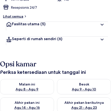
e
Resepsionis 24/7
r
b
Lihat semua
a
i
Fasilitas utama
(5)
k
o
Seperti di rumah sendiri
(6)
l
e
h
t
Opsi kamar
r
a
v
Periksa ketersediaan untuk tanggal ini
e
l
Periksa ketersediaan untuk malam ini Agu 8 - Agu 9
Periksa ketersediaan untuk be
e
Malam ini
Besok
r
Agu 8 - Agu 9
Agu 9 - Agu 10
Periksa ketersediaan untuk akhir pekan ini Agu 14 - Agu 16
Periksa ketersediaan untuk ak
Akhir pekan ini
Akhir pekan berikutnya
Agu 14 - Agu 16
Agu 21 - Agu 23