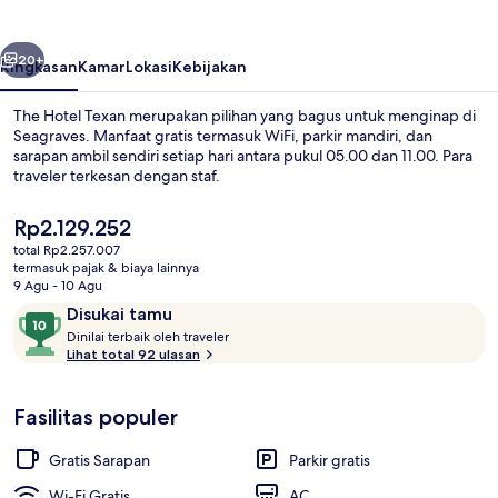
belumnya
Berikutnya
20+
Ringkasan
Kamar
Lokasi
Kebijakan
The Hotel Texan merupakan pilihan yang bagus untuk menginap di
Seagraves. Manfaat gratis termasuk WiFi, parkir mandiri, dan
sarapan ambil sendiri setiap hari antara pukul 05.00 dan 11.00. Para
traveler terkesan dengan staf.
Harga
Rp2.129.252
saat
total Rp2.257.007
ini
termasuk pajak & biaya lainnya
Rp2.129.252
9 Agu - 10 Agu
Ruang duduk lobi
Ulasan
10
Disukai tamu
D
dari
Dinilai terbaik oleh traveler
i
Lihat total 92 ulasan
10,
n
Disukai
i
tamu
Fasilitas populer
l
a
i
Gratis Sarapan
Parkir gratis
t
Wi-Fi Gratis
AC