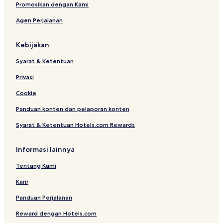
w
Promosikan dengan Kami
n
Agen Perjalanan
f
i
e
Kebijakan
l
d
Syarat & Ketentuan
b
y
Privasi
I
H
Cookie
G
Panduan konten dan pelaporan konten
Syarat & Ketentuan Hotels.com Rewards
Informasi lainnya
Tentang Kami
Karir
Panduan Perjalanan
Reward dengan Hotels.com