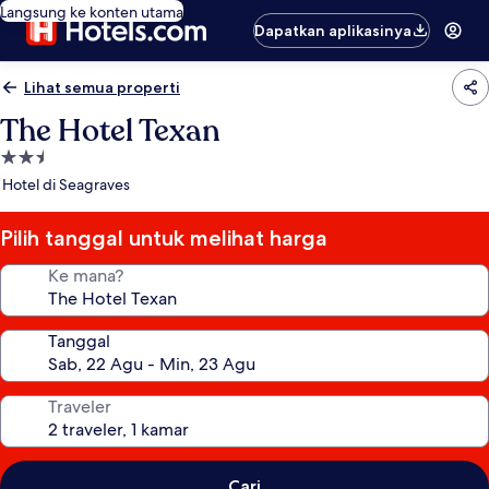
Langsung ke konten utama
Dapatkan aplikasinya
Lihat semua properti
The Hotel Texan
Properti
bintang
Hotel di Seagraves
2.5
Pilih tanggal untuk melihat harga
Ke mana?
Tanggal
Traveler
Cari