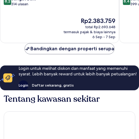
8,2
8,4
dari
dari
314 ulasan
399 
10,
10,
Sangat
Sangat
Harga
Rp2.383.759
Baik,
Baik,
sekarang
314
399
total Rp2.693.648
Rp2.383.759
ulasan
ulasan
termasuk pajak & biaya lainnya
6 Sep - 7 Sep
Bandingkan dengan properti serupa
Login untuk melihat diskon dan manfaat yang memenuhi
syarat. Lebih banyak reward untuk lebih banyak petualangan!
Login
Daftar sekarang, gratis
Tentang kawasan sekitar