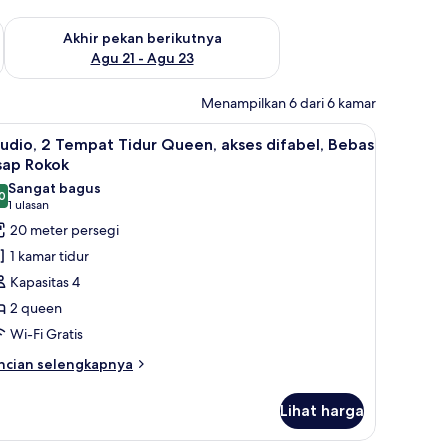
 ini Agu 14 - Agu 16
Periksa ketersediaan untuk akhir pekan berikutnya Agu 21 - A
Akhir pekan berikutnya
Agu 21 - Agu 23
Menampilkan 6 dari 6 kamar
edap cahaya
 dan tirai kedap cahaya
ihat
Meja kerja, ruang kerja ramah laptop, dan tir
5
udio, 2 Tempat Tidur Queen, akses difabel, Bebas
emua
sap Rokok
oto
Sangat bagus
0
ntuk
8,0 dari 10
(1
1 ulasan
tudio,
ulasan)
20 meter persegi
1 kamar tidur
empat
Kapasitas 4
idur
2 queen
ueen,
Wi-Fi Gratis
kses
fabel,
ncian
ncian selengkapnya
bih
ebas
njut
sap
Lihat harga
tuk
okok
udio,