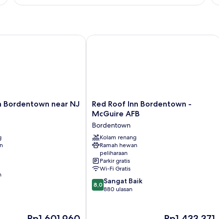
Studio
2
Queen
Beds
Non-
Bordentown near NJ Turnpike
Red Roof Inn Bordentown - McGuire
Smoking
Red
n Bordentown near NJ
Red Roof Inn Bordentown -
Roof
McGuire AFB
Inn
Bordentown
Bordentown
g
-
Kolam renang
an
Ramah hewan
McGuire
peliharaan
AFB
Parkir gratis
Bordentown
Wi-Fi Gratis
n
8.0
Sangat Baik
8,0
dari
880 ulasan
10,
Sangat
Baik,
Harga
Harga
Rp1.601.960
Rp1.433.371