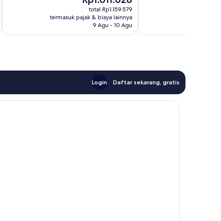
ulasan
sekarang
se
total Rp1.159.579
Rp1.011.628
Rp
termasuk pajak & biaya lainnya
termasuk paj
9 Agu - 10 Agu
Login
Daftar sekarang, gratis