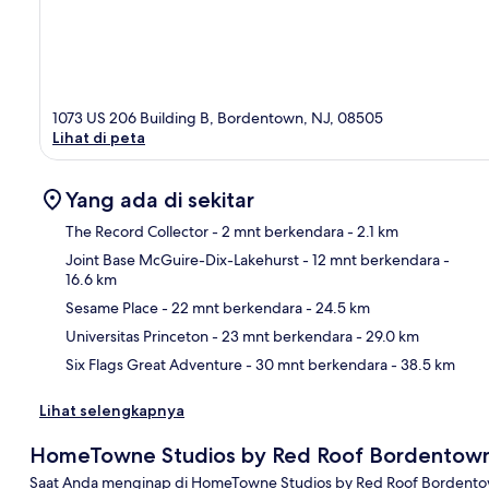
1073 US 206 Building B, Bordentown, NJ, 08505
Lihat di peta
Yang ada di sekitar
The Record Collector
- 2 mnt berkendara
- 2.1 km
Joint Base McGuire-Dix-Lakehurst
- 12 mnt berkendara
-
16.6 km
Pet
Sesame Place
- 22 mnt berkendara
- 24.5 km
Universitas Princeton
- 23 mnt berkendara
- 29.0 km
Six Flags Great Adventure
- 30 mnt berkendara
- 38.5 km
Lihat selengkapnya
HomeTowne Studios by Red Roof Bordentown
Saat Anda menginap di HomeTowne Studios by Red Roof Bordentow