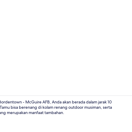
Kolam rena
ordentown - McGuire AFB, Anda akan berada dalam jarak 10
 Tamu bisa berenang di kolam renang outdoor musiman, serta
i yang merupakan manfaat tambahan.
Mesin pembua