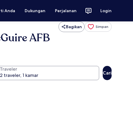
rti Anda
Dukungan
Perjalanan
Login
Bagikan
Simpan
cGuire AFB
Traveler
Cari