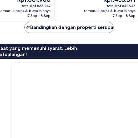
880
sekarang
sekarang
total Rp1.836.247
total Rp1.642.945
ulasan
Rp1.601.960
Rp1.433.371
termasuk pajak & biaya lainnya
termasuk pajak & biaya lainnya
7 Sep - 8 Sep
7 Sep - 8 Sep
Bandingkan dengan properti serupa
faat yang memenuhi syarat. Lebih
etualangan!