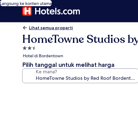
Langsung ke konten utama
Lihat semua properti
HomeTowne Studios by
Properti
bintang
Hotel di Bordentown
2.5
Pilih tanggal untuk melihat harga
Ke mana?
Galeri
foto
untuk
HomeTowne
Studios
by