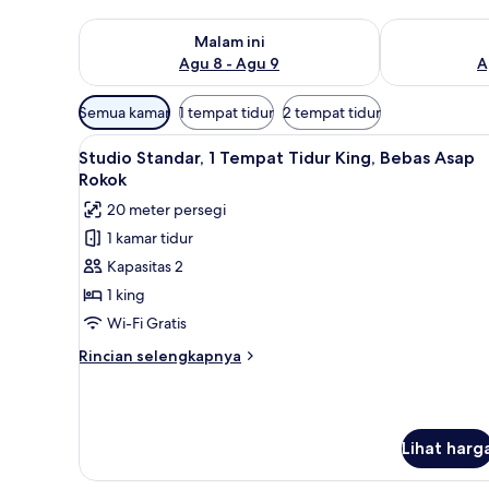
Periksa ketersediaan untuk malam ini Agu 8 - Agu 9
Periksa keter
Malam ini
Agu 8 - Agu 9
A
Filter
Semua kamar
1 tempat tidur
2 tempat tidur
tersedia
Lihat
Studio Standar, 1 Tempat Tidur
untuk
5
Studio Standar, 1 Tempat Tidur King, Bebas Asap
semua
kamar
Rokok
foto
20 meter persegi
untuk
1 kamar tidur
Studio
Kapasitas 2
Standar,
1
1 king
Tempat
Wi-Fi Gratis
Tidur
Rincian
Rincian selengkapnya
King,
lebih
Bebas
lanjut
untuk
Asap
Studio
Rokok
Lihat harg
Standar,
1