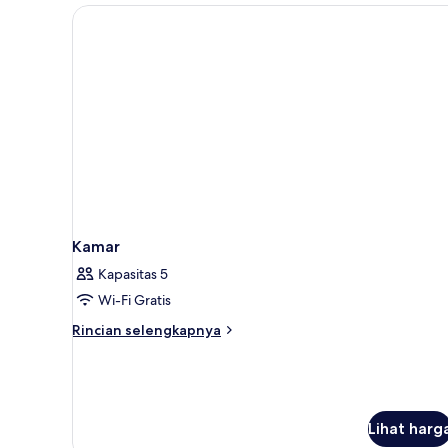
Tempat
Tidur
King,
Bebas
Asap
Rokok
Kamar
Kapasitas 5
Wi-Fi Gratis
Rincian
Rincian selengkapnya
lebih
lanjut
untuk
Kamar
Lihat harg