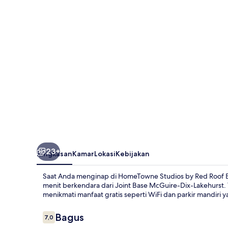
Red
Roof
Bordentown
-
McGuire
AFB
23+
Ringkasan
Kamar
Lokasi
Kebijakan
Saat Anda menginap di HomeTowne Studios by Red Roof B
menit berkendara dari Joint Base McGuire-Dix-Lakehurst.
menikmati manfaat gratis seperti WiFi dan parkir mandir
Ulasan
Bagus
7,0
7,0 dari 10