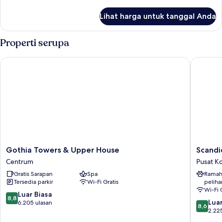
lebih
lanjut
Lihat harga untuk tanggal Anda
untuk
1
Queen
Properti serupa
Bed,
Non-
Gothia Towers & Upper House
Scandic 
Smoking,
Standard
Room
Gothia
Scandic
Gothia Towers & Upper House
Scandi
Towers
Opalen
Centrum
Pusat K
&
Pusat
Gratis Sarapan
Spa
Ramah
Upper
Kota
Tersedia parkir
Wi-Fi Gratis
peliha
House
Gothen
Wi-Fi 
Centrum
8.8
Luar Biasa
8,8
8.6
Luar
dari
6.205 ulasan
8,6
dari
2.22
10,
10,
Luar