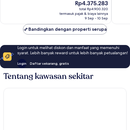
Harga
Rp4.375.283
Luar
Biasa,
sekarang
Biasa,
total Rp4.900.320
6.205
Rp4.375.283
termasuk pajak & biaya lainnya
2.225
ulasan
9 Sep - 10 Sep
ulasan
Bandingkan dengan properti serupa
Login untuk melihat diskon dan manfaat yang memenuhi
syarat. Lebih banyak reward untuk lebih banyak petualangan!
Login
Daftar sekarang, gratis
Tentang kawasan sekitar