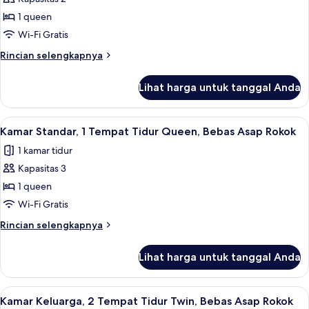
untuk
Asap
Kamar
1 queen
Rokok
Standar,
Wi-Fi Gratis
1
Rincian
Rincian selengkapnya
Tempat
lebih
Tidur
lanjut
Lihat harga untuk tanggal Anda
untuk
Queen,
Kamar
Bebas
Standar,
Lihat
Kamar Standar, 1 Tempat Tidur Queen, 
Asap
4
1
Kamar Standar, 1 Tempat Tidur Queen, Bebas Asap Rokok
semua
Tempat
Rokok
1 kamar tidur
Tidur
foto
Queen,
Kapasitas 3
untuk
Bebas
Kamar
1 queen
Asap
Standar,
Rokok
Wi-Fi Gratis
1
Rincian
Rincian selengkapnya
Tempat
lebih
Tidur
lanjut
Lihat harga untuk tanggal Anda
untuk
Queen,
Kamar
Bebas
Standar,
Lihat
Kamar Keluarga, 2 Tempat Tidur Twin, B
Asap
4
1
Kamar Keluarga, 2 Tempat Tidur Twin, Bebas Asap Rokok