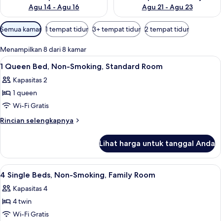
Agu 14 - Agu 16
Agu 21 - Agu 23
Filter
Semua kamar
1 tempat tidur
3+ tempat tidur
2 tempat tidur
tersedia
untuk
Menampilkan 8 dari 8 kamar
kamar
Lihat
Brankas, meja kerja, tirai kedap cahaya
7
1 Queen Bed, Non-Smoking, Standard Room
semua
Kapasitas 2
foto
1 queen
untuk
1
Wi-Fi Gratis
Queen
Rincian
Rincian selengkapnya
Bed,
lebih
lanjut
Non-
Lihat harga untuk tanggal Anda
untuk
Smoking,
1
Standard
Queen
Lihat
Brankas, meja kerja, tirai kedap cahaya
10
Room
Bed,
4 Single Beds, Non-Smoking, Family Room
semua
Non-
Kapasitas 4
Smoking,
foto
Standard
4 twin
untuk
Room
4
Wi-Fi Gratis