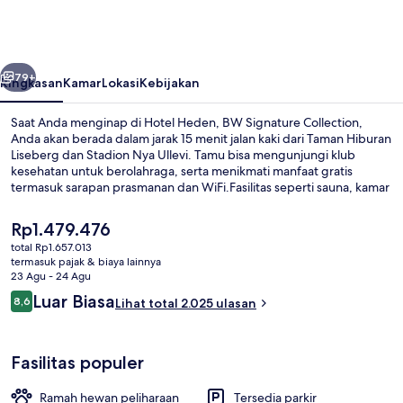
BW
Signature
Collection
belumnya
Berikutnya
79+
Ringkasan
Kamar
Lokasi
Kebijakan
Saat Anda menginap di Hotel Heden, BW Signature Collection,
Anda akan berada dalam jarak 15 menit jalan kaki dari Taman Hiburan
Liseberg dan Stadion Nya Ullevi. Tamu bisa mengunjungi klub
kesehatan untuk berolahraga, serta menikmati manfaat gratis
termasuk sarapan prasmanan dan WiFi.Fasilitas seperti sauna, kamar
uap, dan teras adalah keunggulan lainnya.Para traveler menyukai
staf. Properti ini berada dekat dengan transportasi umum:
Harga
Rp1.479.476
Pemberhentian Trem Scandinavium berjarak 4 menit dan
saat
total Rp1.657.013
Pemberhentian Trem Ullevi Södra berjarak 5 menit.
ini
termasuk pajak & biaya lainnya
Eksterior
Rp1.479.476
23 Agu - 24 Agu
Ulasan
Luar Biasa
8,6
Lihat total 2.025 ulasan
8,6 dari 10
Fasilitas populer
Ramah hewan peliharaan
Tersedia parkir