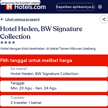
Langsung ke konten utama
Dapatkan aplikasinya
Lihat semua properti
Hotel Heden, BW Signature
Collection
Properti
bintang
Hotel dengan klub kesehatan, di dekat Taman Hiburan Liseberg
4.0
Pilih tanggal untuk melihat harga
Ke mana?
Tanggal
Traveler