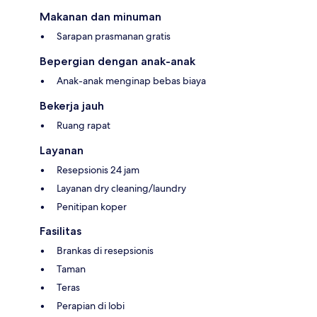
Makanan dan minuman
Sarapan prasmanan gratis
Bepergian dengan anak-anak
Anak-anak menginap bebas biaya
Bekerja jauh
Ruang rapat
Layanan
Resepsionis 24 jam
Layanan dry cleaning/laundry
Penitipan koper
Fasilitas
Brankas di resepsionis
Taman
Teras
Perapian di lobi