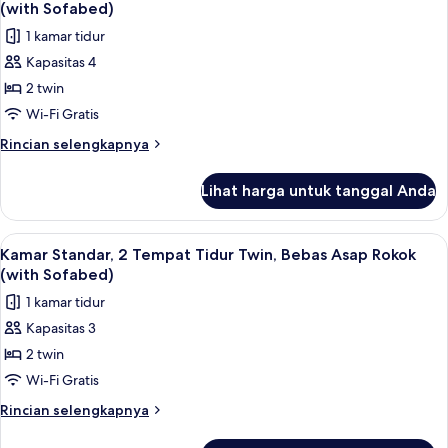
semua
Tempat
Rokok
(with Sofabed)
Tidur
foto
1 kamar tidur
Queen,
untuk
Bebas
Kapasitas 4
Kamar
Asap
2 twin
Keluarga,
Rokok
2
Wi-Fi Gratis
Tempat
Rincian
Rincian selengkapnya
Tidur
lebih
lanjut
Twin,
Lihat harga untuk tanggal Anda
untuk
Bebas
Kamar
Asap
Keluarga,
Lihat
Kamar Standar, 2 Tempat Tidur Twin, Be
4
Rokok
2
Kamar Standar, 2 Tempat Tidur Twin, Bebas Asap Rokok
semua
Tempat
(with
(with Sofabed)
Tidur
foto
Sofabed)
1 kamar tidur
Twin,
untuk
Bebas
Kapasitas 3
Kamar
Asap
2 twin
Standar,
Rokok
(with
2
Wi-Fi Gratis
Sofabed)
Tempat
Rincian
Rincian selengkapnya
Tidur
lebih
lanjut