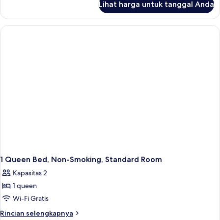
Twin,
Lihat harga untuk tanggal Anda
untuk
Bebas
Kamar
Asap
Standar,
Rokok
2
Tempat
(with
Tidur
Sofabed)
Twin,
Bebas
Asap
Rokok
(with
Sofabed)
1 Queen Bed, Non-Smoking, Standard Room
Kapasitas 2
1 queen
Wi-Fi Gratis
Rincian
Rincian selengkapnya