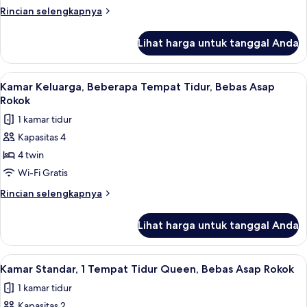
Single
Rincian
Rincian selengkapnya
Beds,
lebih
lanjut
Non-
Lihat harga untuk tanggal Anda
untuk
Smoking,
4
Family
Single
Lihat
Kamar Keluarga, Beberapa Tempat Tidur
5
Room
Beds,
Kamar Keluarga, Beberapa Tempat Tidur, Bebas Asap
semua
Non-
Rokok
Smoking,
foto
1 kamar tidur
Family
untuk
Room
Kapasitas 4
Kamar
4 twin
Keluarga,
Beberapa
Wi-Fi Gratis
Tempat
Rincian
Rincian selengkapnya
Tidur,
lebih
lanjut
Bebas
Lihat harga untuk tanggal Anda
untuk
Asap
Kamar
Rokok
Keluarga,
Lihat
Brankas, meja kerja, tirai kedap cahaya
4
Beberapa
Kamar Standar, 1 Tempat Tidur Queen, Bebas Asap Rokok
semua
Tempat
1 kamar tidur
Tidur,
foto
Bebas
Kapasitas 2