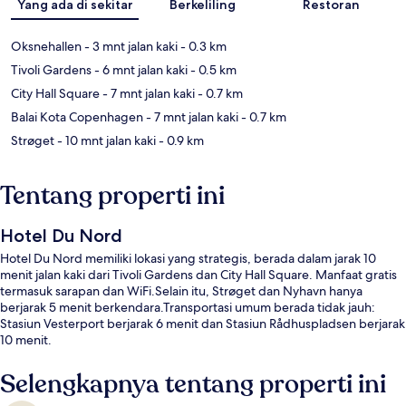
Yang ada di sekitar
Berkeliling
Restoran
Oksnehallen
- 3 mnt jalan kaki
- 0.3 km
Tivoli Gardens
- 6 mnt jalan kaki
- 0.5 km
City Hall Square
- 7 mnt jalan kaki
- 0.7 km
Balai Kota Copenhagen
- 7 mnt jalan kaki
- 0.7 km
Strøget
- 10 mnt jalan kaki
- 0.9 km
Tentang properti ini
Hotel Du Nord
Hotel Du Nord memiliki lokasi yang strategis, berada dalam jarak 10
menit jalan kaki dari Tivoli Gardens dan City Hall Square. Manfaat gratis
termasuk sarapan dan WiFi.Selain itu, Strøget dan Nyhavn hanya
berjarak 5 menit berkendara.Transportasi umum berada tidak jauh:
Stasiun Vesterport berjarak 6 menit dan Stasiun Rådhuspladsen berjarak
10 menit.
Selengkapnya tentang properti ini