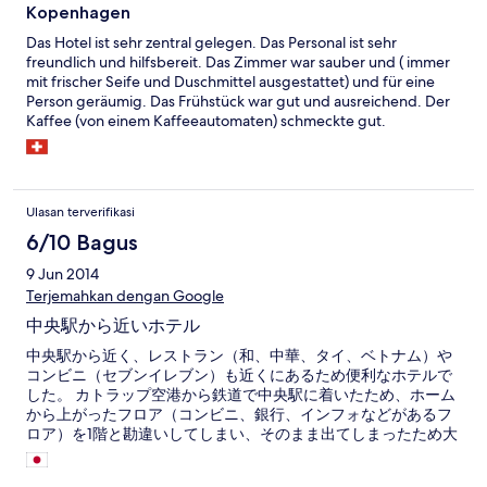
Kopenhagen
Das Hotel ist sehr zentral gelegen. Das Personal ist sehr
freundlich und hilfsbereit. Das Zimmer war sauber und ( immer
mit frischer Seife und Duschmittel ausgestattet) und für eine
Person geräumig. Das Frühstück war gut und ausreichend. Der
Kaffee (von einem Kaffeeautomaten) schmeckte gut.
Ulasan terverifikasi
6/10 Bagus
9 Jun 2014
Terjemahkan dengan Google
中央駅から近いホテル
中央駅から近く、レストラン（和、中華、タイ、ベトナム）や
コンビニ（セブンイレブン）も近くにあるため便利なホテルで
した。 カトラップ空港から鉄道で中央駅に着いたため、ホーム
から上がったフロア（コンビニ、銀行、インフォなどがあるフ
ロア）を1階と勘違いしてしまい、そのまま出てしまったため大
分迷ったが、1階の出口から出れば口コミ通り駅から近いホテル
です。 部屋には、バスタブと金庫、湯沸しポット（綺麗）、コ