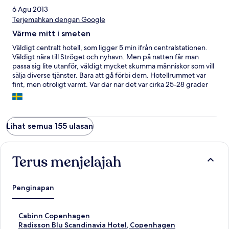
6 Agu 2013
Terjemahkan dengan Google
Värme mitt i smeten
Väldigt centralt hotell, som ligger 5 min ifrån centralstationen.
Väldigt nära till Ströget och nyhavn. Men på natten får man
passa sig lite utanför, väldigt mycket skumma människor som vill
sälja diverse tjänster. Bara att gå förbi dem. Hotellrummet var
fint, men otroligt varmt. Var där när det var cirka 25-28 grader
på dagarna, och det var i princip lika varmt inne på rummet, det
fanns ingen AC. Allt vi fick tillgå var en bordsfläkt. Frukosten var
inte mycket att hurra för, lite att välja på, väldigt trångt och rörigt
frukostutrymme. Vi skippade frukosten andra morgonen och
Lihat semua 155 ulasan
köpte egen ute istället, det säger en hel del. Man får vad man
betalar för.
Terus menjelajah
Penginapan
T
Cabinn Copenhagen
a
T
Radisson Blu Scandinavia Hotel, Copenhagen