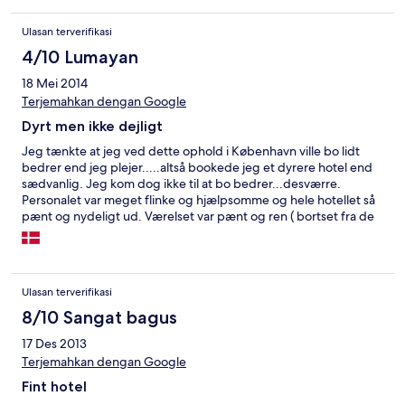
ーヒー/紅茶がありました。 最上階（5階）だったせいか、外の
気温に比べ室内が蒸し暑く、クローゼットに入っていた扇風機
Ulasan terverifikasi
を利用しました。1人予約のため、1ベッドルームでしたがスー
ツケースを広げる余裕はある広さです。 アメニティはシャンプ
4/10 Lumayan
ーと石鹸のみでしたが、3泊とも毎日補充がありました。（コー
18 Mei 2014
ヒー/紅茶も） 朝食は、パン、ハム、チーズ、ドリンク、ゆで
Terjemahkan dengan Google
たまごといったオーソドックスなものですが、パンはデニッシ
ュもあり、ハムは少ないながらも4種類ほどありました。また、
Dyrt men ikke dejligt
レバーパテはとてもおいしかったです。 個人的には3日間飽き
ることはありませんでした。ただ、スペースが狭いため、人気
Jeg tænkte at jeg ved dette ophold i København ville bo lidt
のある時間帯は込み合うので、避けたほうがいいと思います。
bedrer end jeg plejer.....altså bookede jeg et dyrere hotel end
ホテルのエレベーターが古く、何回か扉が閉まらなかったり、
sædvanlig. Jeg kom dog ikke til at bo bedrer...desværre.
動き始めなかったりしたのでそれが少し怖く 「ホテルの設備及
Personalet var meget flinke og hjælpsomme og hele hotellet så
びコンディション」を2としました。 税金が高いのでホテル料
pænt og nydeligt ud. Værelset var pænt og ren ( bortset fra de
金も高く感じますが、ヨーロッパの中クラスのホテルだと思い
pletter på gulvtæppet man klæbede fast til ). Det var så de
ますので、期待を大きく裏切る（良くも悪くも）ことはありま
positive ting. Sengen var ringe, underdyne, dyne og pude hvor
せんでした。ホテルのスタッフは何人かと挨拶をしましたが、
indholdet nærmest var klumper. Der var meget lydt....man fik alt
とても感じが良かったです。
med hvad der forgik på etagen. Morgenmaden var den største
Ulasan terverifikasi
skuffelse...meget spatansk. Brød, meget lille udvalg pålæg og
lidt forskellig havregryn og yogurt. Nå ja og kogte æg og
8/10 Sangat bagus
dåseananas.
17 Des 2013
Terjemahkan dengan Google
Fint hotel