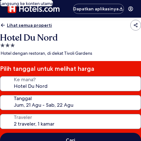
Langsung ke konten utama
Dapatkan aplikasinya
Lihat semua properti
Hotel Du Nord
Properti
bintang
Hotel dengan restoran, di dekat Tivoli Gardens
3.0
Pilih tanggal untuk melihat harga
Ke mana?
Tanggal
Traveler
Cari