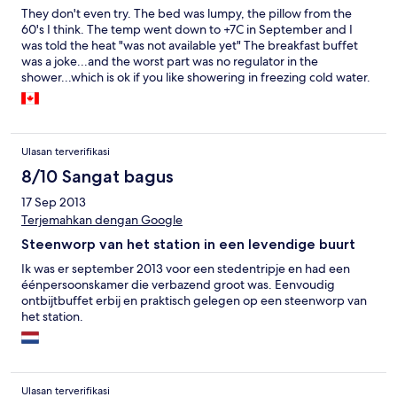
They don't even try. The bed was lumpy, the pillow from the
60's I think. The temp went down to +7C in September and I
was told the heat "was not available yet" The breakfast buffet
was a joke...and the worst part was no regulator in the
shower...which is ok if you like showering in freezing cold water.
Never again if the room was free.
Ulasan terverifikasi
8/10 Sangat bagus
17 Sep 2013
Terjemahkan dengan Google
Steenworp van het station in een levendige buurt
Ik was er september 2013 voor een stedentripje en had een
éénpersoonskamer die verbazend groot was. Eenvoudig
ontbijtbuffet erbij en praktisch gelegen op een steenworp van
het station.
Ulasan terverifikasi