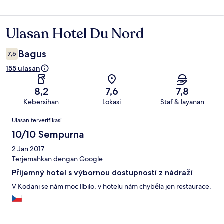
Ulasan Hotel Du Nord
Ulasan
Bagus
7,6
155 ulasan
8,2
7,6
7,8
Kebersihan
Lokasi
Staf & layanan
Ulasan
Ulasan terverifikasi
10/10 Sempurna
2 Jan 2017
Terjemahkan dengan Google
Příjemný hotel s výbornou dostupností z nádraží
V Kodani se nám moc líbilo, v hotelu nám chyběla jen restaurace.