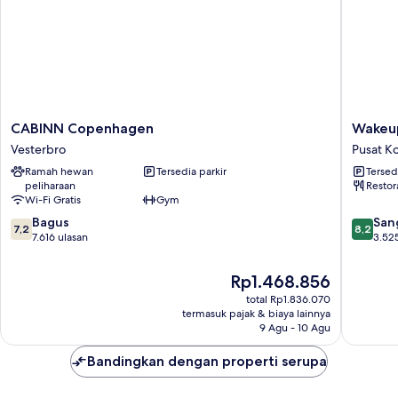
CABINN
Wakeup
CABINN Copenhagen
Wakeu
Copenhagen
Copenh
Vesterbro
Pusat K
Vesterbro
Bernsto
Ramah hewan
Tersedia parkir
Tersed
Pusat
peliharaan
Restor
Kota
Wi-Fi Gratis
Gym
Kopenh
7.2
8.2
Bagus
San
7,2
8,2
dari
dari
7.616 ulasan
3.52
10,
10,
Bagus,
Sangat
Harga
Rp1.468.856
7.616
Baik,
sekarang
total Rp1.836.070
ulasan
3.525
Rp1.468.856
termasuk pajak & biaya lainnya
ulasan
9 Agu - 10 Agu
Bandingkan dengan properti serupa