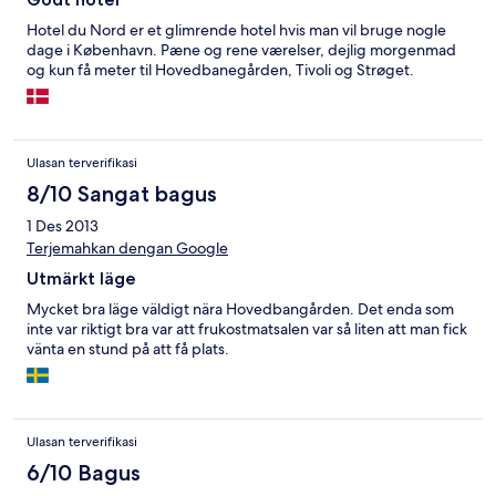
Hotel du Nord er et glimrende hotel hvis man vil bruge nogle
dage i København. Pæne og rene værelser, dejlig morgenmad
og kun få meter til Hovedbanegården, Tivoli og Strøget.
Ulasan terverifikasi
8/10 Sangat bagus
1 Des 2013
Terjemahkan dengan Google
Utmärkt läge
Mycket bra läge väldigt nära Hovedbangården. Det enda som
inte var riktigt bra var att frukostmatsalen var så liten att man fick
vänta en stund på att få plats.
Ulasan terverifikasi
6/10 Bagus