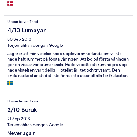
Ulasan terverifikasi
4/10 Lumayan
30 Sep 2013
Terjemahkan dengan Google
Jag tror att min vistelse hade upplevts annorlunda om vi inte
hade haft rummet på första våningen. Att bo på första våningen
ger en viss akvarierumskänsla. Hade vi bott i ett rum högre upp
hade vistelsen varit dejlig. Hotellet är litet och trivsamt. Den
enda nackdel är att det inte finns sittplatser till alla för frukosten,
utan att man måste vänta. Vi fick rådet att äta frukost senare,
men då är flera saker slut, som franskbröd och apelsinjuice.
Ulasan terverifikasi
2/10 Buruk
21 Sep 2013
Terjemahkan dengan Google
Never again