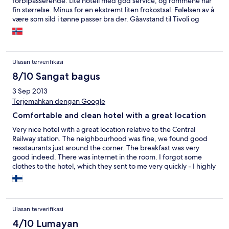
forbipasserende. Lite hotell med god service, og rommene har
fin størrelse. Minus for en ekstremt liten frokostsal. Følelsen av å
være som sild i tønne passer bra der. Gåavstand til Tivoli og
Strøget:) Noe støy fra gaten, men ikke sjenerende. Minus for
sliten dusj
Ulasan terverifikasi
8/10 Sangat bagus
3 Sep 2013
Terjemahkan dengan Google
Comfortable and clean hotel with a great location
Very nice hotel with a great location relative to the Central
Railway station. The neighbourhood was fine, we found good
resstaurants just around the corner. The breakfast was very
good indeed. There was internet in the room. I forgot some
clothes to the hotel, which they sent to me very quickly - I highly
appreciate it! Due to an early leave I asked for a bag breakfast,
which was promised but then forgotten after all.
Ulasan terverifikasi
4/10 Lumayan