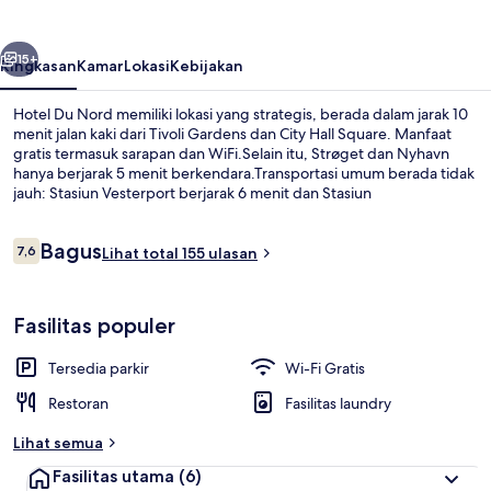
belumnya
Berikutnya
15+
Ringkasan
Kamar
Lokasi
Kebijakan
Hotel Du Nord memiliki lokasi yang strategis, berada dalam jarak 10
menit jalan kaki dari Tivoli Gardens dan City Hall Square. Manfaat
gratis termasuk sarapan dan WiFi.Selain itu, Strøget dan Nyhavn
hanya berjarak 5 menit berkendara.Transportasi umum berada tidak
jauh: Stasiun Vesterport berjarak 6 menit dan Stasiun
Rådhuspladsen berjarak 10 menit.
Ulasan
Bagus
7,6
Lihat total 155 ulasan
7,6 dari 10
Eksterior
Fasilitas populer
Tersedia parkir
Wi-Fi Gratis
Restoran
Fasilitas laundry
Lihat semua
Fasilitas utama
(6)