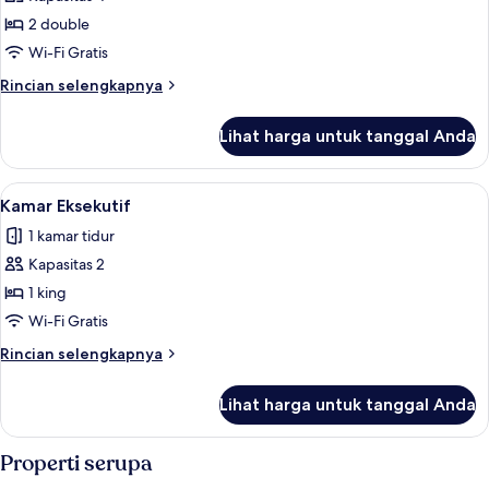
untuk
Kamar
2 double
Double
Wi-Fi Gratis
Deluks
Rincian
Rincian selengkapnya
lebih
lanjut
Lihat harga untuk tanggal Anda
untuk
Kamar
Double
Lihat
Brankas, meja kerja, ruang kerja rama
4
Deluks
Kamar Eksekutif
semua
1 kamar tidur
foto
Kapasitas 2
untuk
Kamar
1 king
Eksekutif
Wi-Fi Gratis
Rincian
Rincian selengkapnya
lebih
lanjut
Lihat harga untuk tanggal Anda
untuk
Kamar
Eksekutif
Properti serupa