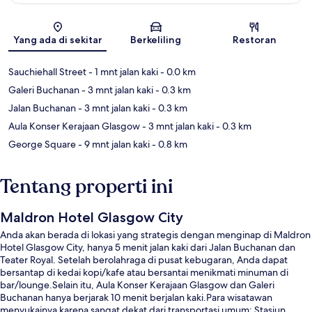
Peta
Yang ada di sekitar
Berkeliling
Restoran
Sauchiehall Street
- 1 mnt jalan kaki
- 0.0 km
Galeri Buchanan
- 3 mnt jalan kaki
- 0.3 km
Jalan Buchanan
- 3 mnt jalan kaki
- 0.3 km
Aula Konser Kerajaan Glasgow
- 3 mnt jalan kaki
- 0.3 km
George Square
- 9 mnt jalan kaki
- 0.8 km
Tentang properti ini
Maldron Hotel Glasgow City
Anda akan berada di lokasi yang strategis dengan menginap di Maldron
Hotel Glasgow City, hanya 5 menit jalan kaki dari Jalan Buchanan dan
Teater Royal. Setelah berolahraga di pusat kebugaran, Anda dapat
bersantap di kedai kopi/kafe atau bersantai menikmati minuman di
bar/lounge.Selain itu, Aula Konser Kerajaan Glasgow dan Galeri
Buchanan hanya berjarak 10 menit berjalan kaki.Para wisatawan
menyukainya karena sangat dekat dari transportasi umum: Stasiun