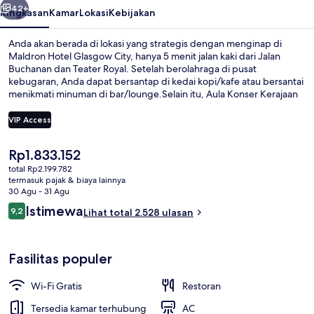
42+
Ringkasan
Kamar
Lokasi
Kebijakan
Anda akan berada di lokasi yang strategis dengan menginap di
Maldron Hotel Glasgow City, hanya 5 menit jalan kaki dari Jalan
Buchanan dan Teater Royal. Setelah berolahraga di pusat
kebugaran, Anda dapat bersantap di kedai kopi/kafe atau bersantai
menikmati minuman di bar/lounge.Selain itu, Aula Konser Kerajaan
Glasgow dan Galeri Buchanan hanya berjarak 10 menit berjalan
kaki.Para wisatawan menyukainya karena sangat dekat dari
VIP Access
transportasi umum: Stasiun Buchanan Street hanya 6 menit dan
Stasiun Cowcaddens hanya 6 menit.
Harga
Rp1.833.152
Bar (di properti)
saat
total Rp2.199.782
ini
termasuk pajak & biaya lainnya
Rp1.833.152
30 Agu - 31 Agu
Ulasan
Istimewa
9,2
Lihat total 2.528 ulasan
9,2 dari 10
Fasilitas populer
Wi-Fi Gratis
Restoran
Tersedia kamar terhubung
AC