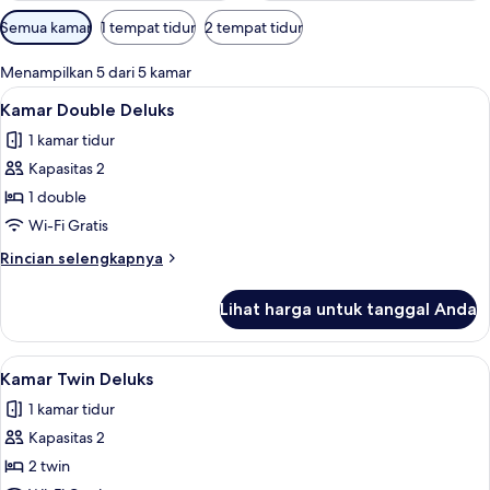
Filter
Semua kamar
1 tempat tidur
2 tempat tidur
tersedia
untuk
Menampilkan 5 dari 5 kamar
kamar
Lihat
Kamar Double Deluks | Brankas, meja k
6
Kamar Double Deluks
semua
1 kamar tidur
foto
Kapasitas 2
untuk
Kamar
1 double
Double
Wi-Fi Gratis
Deluks
Rincian
Rincian selengkapnya
lebih
lanjut
Lihat harga untuk tanggal Anda
untuk
Kamar
Double
Lihat
Kamar Twin Deluks | Brankas, meja ker
5
Deluks
Kamar Twin Deluks
semua
1 kamar tidur
foto
Kapasitas 2
untuk
Kamar
2 twin