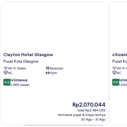
Clayton Hotel Glasgow
citizen
Clayton
citizenM
Clayton Hotel Glasgow
citize
Hotel
Glasgo
Pusat Kota Glasgow
Pusat K
Glasgow
Pusat
Wi-Fi Gratis
Restoran
Wi-Fi 
Pusat
Kota
AC
Gym
AC
Kota
Glasgo
Glasgow
9.2
9.0
Istimewa
Ist
9,2
9,0
dari
dari
2.589 ulasan
1.006
10,
10,
Istimewa,
Istimew
2.589
1.006
Harga
Rp2.070.044
ulasan
ulasan
sekarang
total Rp2.484.053
Rp2.070.044
termasuk pajak & biaya lainnya
30 Agu - 31 Agu