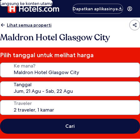
Langsung ke konten utama
Dapatkan aplikasinya
Lihat semua properti
Maldron Hotel Glasgow City
Pilih tanggal untuk melihat harga
Ke mana?
Tanggal
Traveler
Cari