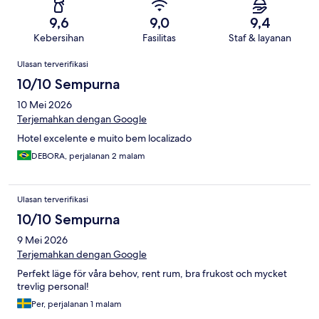
9,6
9,0
9,4
Kebersihan
Fasilitas
Staf & layanan
Ulasan
Ulasan terverifikasi
10/10 Sempurna
10 Mei 2026
Terjemahkan dengan Google
Hotel excelente e muito bem localizado
DEBORA, perjalanan 2 malam
Ulasan terverifikasi
10/10 Sempurna
9 Mei 2026
Terjemahkan dengan Google
Perfekt läge för våra behov, rent rum, bra frukost och mycket
trevlig personal!
Per, perjalanan 1 malam