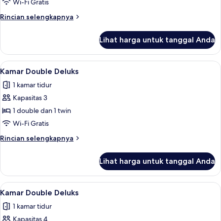
Twin
Wi-Fi Gratis
Deluks
Rincian
Rincian selengkapnya
lebih
lanjut
Lihat harga untuk tanggal Anda
untuk
Kamar
Twin
Lihat
Kamar Double Deluks | Brankas, meja k
5
Deluks
Kamar Double Deluks
semua
1 kamar tidur
foto
Kapasitas 3
untuk
Kamar
1 double dan 1 twin
Double
Wi-Fi Gratis
Deluks
Rincian
Rincian selengkapnya
lebih
lanjut
Lihat harga untuk tanggal Anda
untuk
Kamar
Double
Lihat
Kamar Double Deluks | Brankas, meja k
4
Deluks
Kamar Double Deluks
semua
1 kamar tidur
foto
Kapasitas 4