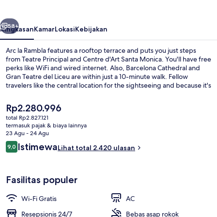
belumnya
Berikutnya
58+
Ringkasan
Kamar
Lokasi
Kebijakan
Arc la Rambla features a rooftop terrace and puts you just steps
from Teatre Principal and Centre d'Art Santa Monica. You'll have free
perks like WiFi and wired internet. Also, Barcelona Cathedral and
Gran Teatre del Liceu are within just a 10-minute walk. Fellow
travelers like the central location for the sightseeing and because it's
just a short walk to public transportation: Drassanes Station is steps
away and Liceu Station is 5 minutes.
Harga
Rp2.280.996
saat
total Rp2.827.121
ini
termasuk pajak & biaya lainnya
Pemandangan dari kamar
Rp2.280.996
23 Agu - 24 Agu
Ulasan
Istimewa
9,0
Lihat total 2.420 ulasan
9,0 dari 10
Fasilitas populer
Wi-Fi Gratis
AC
Resepsionis 24/7
Bebas asap rokok