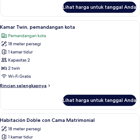
lanjut
Lihat harga untuk tanggal Anda
untuk
Kamar
Twin
Lihat
Pemandangan dari kamar
7
Kamar Twin, pemandangan kota
semua
Pemandangan kota
foto
18 meter persegi
untuk
Kamar
1 kamar tidur
Twin,
Kapasitas 2
pemandangan
2 twin
kota
Wi-Fi Gratis
Rincian
Rincian selengkapnya
lebih
lanjut
Lihat harga untuk tanggal Anda
untuk
Kamar
Twin,
Lihat
Habitación Doble con Cama Matrimonia
6
pemandangan
Habitación Doble con Cama Matrimonial
semua
kota
18 meter persegi
foto
1 kamar tidur
untuk