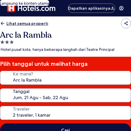
Langsung ke konten utama
Dapatkan aplikasinya
Lihat semua properti
Arc la Rambla
Properti
bintang
Hotel pusat kota, hanya beberapa langkah dari Teatre Principal
3.0
Pilih tanggal untuk melihat harga
Ke mana?
Tanggal
Traveler
Cari