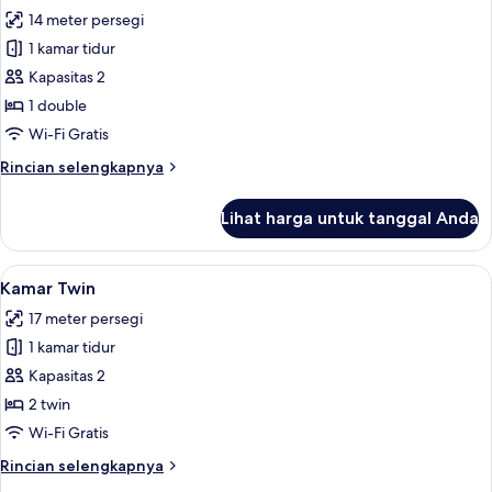
semua
14 meter persegi
foto
1 kamar tidur
untuk
Kamar
Kapasitas 2
Double
1 double
(Small)
Wi-Fi Gratis
Rincian
Rincian selengkapnya
lebih
lanjut
Lihat harga untuk tanggal Anda
untuk
Kamar
Double
Lihat
Kamar Twin | Brankas, meja kerja, rua
5
(Small)
Kamar Twin
semua
17 meter persegi
foto
1 kamar tidur
untuk
Kamar
Kapasitas 2
Twin
2 twin
Wi-Fi Gratis
Rincian
Rincian selengkapnya
lebih