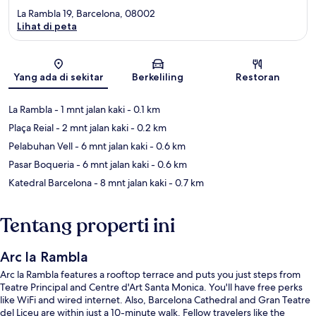
La Rambla 19, Barcelona, 08002
Lihat di peta
Peta
Yang ada di sekitar
Berkeliling
Restoran
La Rambla
- 1 mnt jalan kaki
- 0.1 km
Plaça Reial
- 2 mnt jalan kaki
- 0.2 km
Pelabuhan Vell
- 6 mnt jalan kaki
- 0.6 km
Pasar Boqueria
- 6 mnt jalan kaki
- 0.6 km
Katedral Barcelona
- 8 mnt jalan kaki
- 0.7 km
Tentang properti ini
Arc la Rambla
Arc la Rambla features a rooftop terrace and puts you just steps from
Teatre Principal and Centre d'Art Santa Monica. You'll have free perks
like WiFi and wired internet. Also, Barcelona Cathedral and Gran Teatre
del Liceu are within just a 10-minute walk. Fellow travelers like the