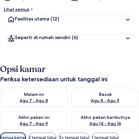
Lihat semua
Fasilitas utama
(12)
Seperti di rumah sendiri
(6)
Opsi kamar
Periksa ketersediaan untuk tanggal ini
Periksa ketersediaan untuk malam ini Agu 7 - Agu 8
Periksa ketersediaan untuk be
Malam ini
Besok
Agu 7 - Agu 8
Agu 8 - Agu 9
Periksa ketersediaan untuk akhir pekan ini Agu 7 - Agu 9
Periksa ketersediaan untuk ak
Akhir pekan ini
Akhir pekan berikutnya
Agu 7 - Agu 9
Agu 14 - Agu 16
Filter
Semua kamar
2 tempat tidur
3+ tempat tidur
1 tempat tidur