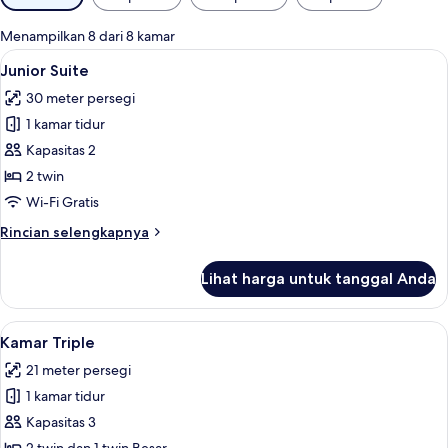
tersedia
untuk
Menampilkan 8 dari 8 kamar
kamar
Lihat
Brankas, meja kerja, ruang kerja rama
7
Junior Suite
semua
30 meter persegi
foto
1 kamar tidur
untuk
Junior
Kapasitas 2
Suite
2 twin
Wi-Fi Gratis
Rincian
Rincian selengkapnya
lebih
lanjut
Lihat harga untuk tanggal Anda
untuk
Junior
Suite
Lihat
Kamar Triple | Brankas, meja kerja, r
8
Kamar Triple
semua
21 meter persegi
foto
1 kamar tidur
untuk
Kamar
Kapasitas 3
Triple