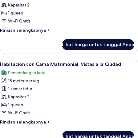
Habitación
Kapasitas 2
Doble
1 queen
con
Wi-Fi Gratis
Cama
Rincian
Rincian selengkapnya
Matrimonial
lebih
lanjut
Lihat harga untuk tanggal Anda
untuk
Habitación
Doble
Lihat
Habitación con Cama Matrimonial, Vist
8
con
Habitación con Cama Matrimonial, Vistas a la Ciudad
semua
Cama
Pemandangan kota
Matrimonial
foto
18 meter persegi
untuk
Habitación
1 kamar tidur
con
Kapasitas 2
Cama
1 queen
Matrimonial,
Wi-Fi Gratis
Vistas
Rincian
Rincian selengkapnya
a
lebih
la
lanjut
Lihat harga untuk tanggal Anda