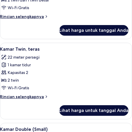
2 twin dan 1 twin Besar
Wi-Fi Gratis
Rincian
Rincian selengkapnya
lebih
lanjut
Lihat harga untuk tanggal Anda
untuk
Kamar
Triple
Lihat
Kamar Twin, teras | Brankas, meja ker
6
Kamar Twin, teras
semua
22 meter persegi
foto
1 kamar tidur
untuk
Kamar
Kapasitas 2
Twin,
2 twin
teras
Wi-Fi Gratis
Rincian
Rincian selengkapnya
lebih
lanjut
Lihat harga untuk tanggal Anda
untuk
Kamar
Twin,
Lihat
Kamar Double (Small) | Brankas, meja 
6
teras
Kamar Double (Small)