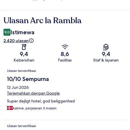
Ulasan Arc la Rambla
Ulasan
Istimewa
9,0
2.420 ulasan
9,4
8,6
9,4
Kebersihan
Fasilitas
Staf & layanan
Ulasan
Ulasan terverifikasi
10/10 Sempurna
12 Jun 2026
Terjemahkan dengan Google
Super dejligt hotel, god beliggenhed
Katrine, perjalanan 3 malam
Ulasan terverifikasi