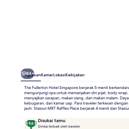
84+
Ringkasan
Kamar
Lokasi
Kebijakan
The Fullerton Hotel Singapore berjarak 5 menit berkenda
mengunjungi spa untuk memanjakan diri pijat, body wrap, a
menyajikan sarapan, makan siang, dan makan malam. Daya ta
kebugaran, dan kamar uap. Para traveler terkesan dengan 
jauh: Stasiun MRT Raffles Place berjarak 4 menit dan Stasiu
Ulasan
9,6
Disukai tamu
D
dari
Dinilai terbaik oleh traveler