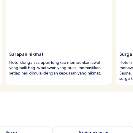
Sarapan nikmat
Surga
Hotel dengan sarapan lengkap memberikan awal
Hotel i
yang baik bagi wisatawan yang puas, memastikan
menawar
setiap hari dimulai dengan kepuasan yang nikmat.
Sauna,
surga k
sediaan untuk besok Agu 8 - Agu 9
Periksa ketersediaan untuk akhir peka
Besok
Akhir pekan ini