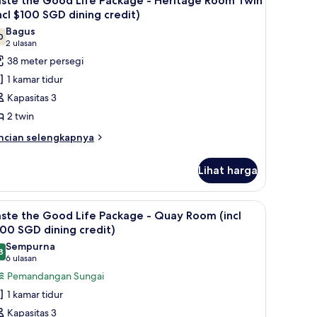
GD
aste the Good Life Package - Heritage Room Twin
fe
emua
ncl $100 SGD dining credit)
ining
ckage
oto
Bagus
redit)
0
ntuk
7,0 dari 10
(2
2 ulasan
ritage
aste
oom
ulasan)
38 meter persegi
ncl
he
1 kamar tidur
00
ood
GD
Kapasitas 3
fe
ning
2 twin
edit)
ackage
ncian
ncian selengkapnya
bih
eritage
njut
oom
Lihat harga
tuk
win
ste
e
ncl
 meja kerja
ihat
Seprai premium, minibar, brankas, dan meja k
7
ood
ste the Good Life Package - Quay Room (incl
100
emua
fe
00 SGD dining credit)
GD
ckage
oto
Sempurna
ining
8
ntuk
9,8 dari 10
(6
6 ulasan
ritage
redit)
aste
ulasan)
Pemandangan Sungai
oom
he
in
1 kamar tidur
ncl
ood
Kapasitas 3
00