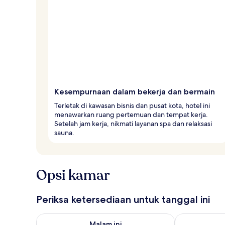
l
e
r
Kesempurnaan dalam bekerja dan bermain
Terletak di kawasan bisnis dan pusat kota, hotel ini
menawarkan ruang pertemuan dan tempat kerja.
Setelah jam kerja, nikmati layanan spa dan relaksasi
sauna.
Opsi kamar
Periksa ketersediaan untuk tanggal ini
Periksa ketersediaan untuk malam ini Agu 7 - Agu 8
Periksa keter
Malam ini