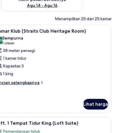
Agu 14 - Agu 16
Menampilkan 25 dari 25 kamar
emium, minibar, brankas, dan meja kerja
ihat
Kamar Klub (Straits Club Heritage Room) | Sep
9
mar Klub (Straits Club Heritage Room)
emua
Sempurna
oto
,0
10,0 dari 10
(1
1 ulasan
ntuk
ulasan)
38 meter persegi
amar
1 kamar tidur
lub
Kapasitas 3
traits
1 king
lub
eritage
ncian
ncian selengkapnya
bih
oom)
njut
tuk
amar
Lihat harga
ub
traits
ibar, brankas, dan meja kerja
ihat
Loft, 1 Tempat Tidur King (Loft Suite) | Pema
ub
17
ft, 1 Tempat Tidur King (Loft Suite)
ritage
emua
oom)
Pemandangan teluk