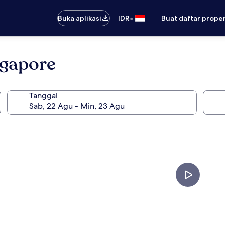
•
Buka aplikasi
IDR
Buat daftar prope
ngapore
Tanggal