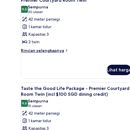
Premier Courtyard Room Twin
semua
Sempurna
foto
9,6
9,6 dari 10
(30
30 ulasan
untuk
ulasan)
42 meter persegi
Premier
1 kamar tidur
Courtyard
Kapasitas 3
Room
2 twin
Twin
Rincian
Rincian selengkapnya
lebih
lanjut
untuk
Lihat harg
Premier
Courtyard
Room
Lihat
Seprai premium, minibar, brank
Twin
7
Taste the Good Life Package - Premier Courtyard
semua
Room Twin (incl $100 SGD dining credit)
foto
Sempurna
9,6
untuk
9,6 dari 10
(15
15 ulasan
Taste
ulasan)
42 meter persegi
the
1 kamar tidur
Good
Kapasitas 3