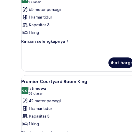
foto
8,0 dari 10
(2
2 ulasan
untuk
ulasan)
65 meter persegi
Premier
1 kamar tidur
Collyer
Kapasitas 3
Suite
1 king
Rincian
Rincian selengkapnya
lebih
lanjut
untuk
Premier
Lihat harg
Collyer
Suite
Lihat
Seprai premium, minibar, brank
6
Premier Courtyard Room King
semua
Istimewa
foto
9,0
9,0 dari 10
(58
58 ulasan
untuk
ulasan)
42 meter persegi
Premier
1 kamar tidur
Courtyard
Kapasitas 3
Room
1 king
King