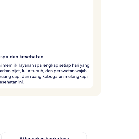
 spa dan kesehatan
ni memiliki layanan spa lengkap setiap hari yang
kan pijat, lulur tubuh, dan perawatan wajah.
 ruang uap, dan ruang kebugaran melengkapi
esehatan ini.
n ini Agu 7 - Agu 9
Periksa ketersediaan untuk akhir pekan berikutnya Agu 14 - A
Akhir pekan berikutnya