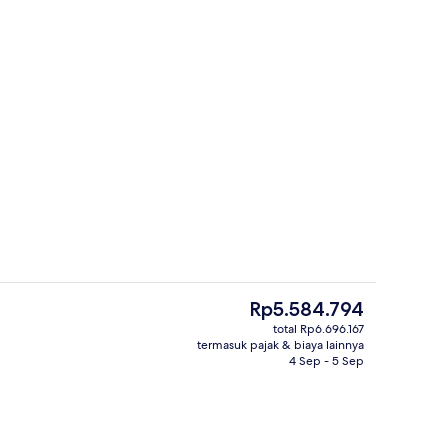
Resepsionis
ti
Harga
Rp5.584.794
saat
total Rp6.696.167
ini
termasuk pajak & biaya lainnya
Pemandangan dari kamar
Rp5.584.794
4 Sep - 5 Sep