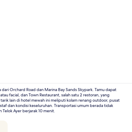
Video proper
ra dari Orchard Road dan Marina Bay Sands Skypark. Tamu dapat
tau facial, dan Town Restaurant, salah satu 2 restoran, yang
rik lain di hotel mewah ini meliputi kolam renang outdoor, pusat
Resepsionis
staf dan kondisi keseluruhan. Transportasi umum berada tidak
n Telok Ayer berjarak 10 menit.