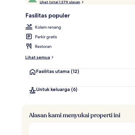
i
Lihat total 1.379 ulasan
10,
Tangga
n
Disukai
i
Fasilitas populer
tamu
l
a
Kolam renang
i
Parkir gratis
t
e
Restoran
r
b
Lihat semua
a
i
Fasilitas utama
(12)
k
o
l
Untuk keluarga
(6)
e
h
t
Alasan kami menyukai properti ini
r
a
v
e