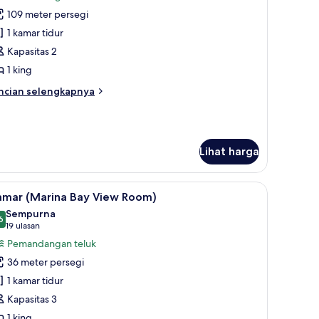
oto
109 meter persegi
ntuk
ft,
1 kamar tidur
Kapasitas 2
empat
1 king
idur
ncian
ncian selengkapnya
ing
bih
Loft
njut
tuk
uite)
ft,
Lihat harga
empat
dur
| Seprai premium, minibar, brankas, dan meja kerja
ihat
Seprai premium, minibar, brankas, dan meja k
ng
6
amar (Marina Bay View Room)
emua
oft
Sempurna
ite)
oto
6
9,6 dari 10
(19
19 ulasan
ntuk
ulasan)
Pemandangan teluk
amar
36 meter persegi
Marina
1 kamar tidur
ay
Kapasitas 3
iew
1 king