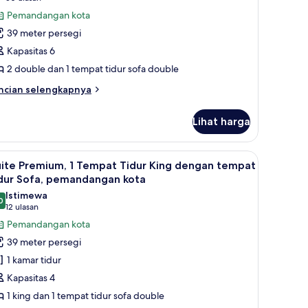
engan
okok,
ite,
ulasan)
Pemandangan kota
mpat
udut
eberapa
dur
39 meter persegi
fa,
empat
Kapasitas 6
bas
idur,
ap
2 double dan 1 tempat tidur sofa double
emandangan
kok,
ncian
ota
ncian selengkapnya
dut
bih
High
njut
loor)
Lihat harga
tuk
ite,
berapa
satelit, TV, dan film berbayar
ihat
Seprai antialergi, brankas, meja kerja, dan set
6
empat
uite Premium, 1 Tempat Tidur King dengan tempat
emua
dur,
idur Sofa, pemandangan kota
emandangan
oto
Istimewa
ta
0
ntuk
9,0 dari 10
(12
12 ulasan
igh
uite
ulasan)
Pemandangan kota
oor)
remium,
39 meter persegi
1 kamar tidur
empat
Kapasitas 4
idur
1 king dan 1 tempat tidur sofa double
ing