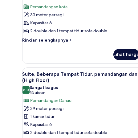
bathtub
Suite
ulasan)
Pemandangan kota
Premium,
39 meter persegi
Beberapa
Kapasitas 6
Tempat
2 double dan 1 tempat tidur sofa double
Tidur,
Rincian
pemandangan
Rincian selengkapnya
lebih
kota
lanjut
Lihat harg
untuk
Suite
Premium,
Lihat
Televisi LCD 55-inci dengan sal
4
Beberapa
Suite, Beberapa Tempat Tidur, pemandangan dan
semua
Tempat
(High Floor)
Tidur,
foto
Sangat bagus
pemandangan
8,0
untuk
8,0 dari 10
(53
53 ulasan
kota
Suite,
ulasan)
Pemandangan Danau
Beberapa
39 meter persegi
Tempat
1 kamar tidur
Tidur,
Kapasitas 6
pemandangan
2 double dan 1 tempat tidur sofa double
danau