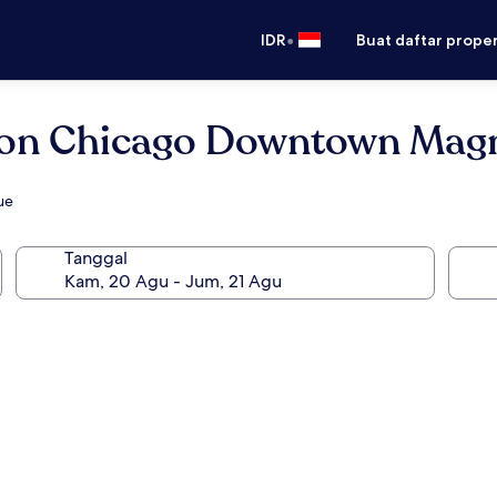
•
IDR
Buat daftar prope
ton Chicago Downtown Magni
ue
Tanggal