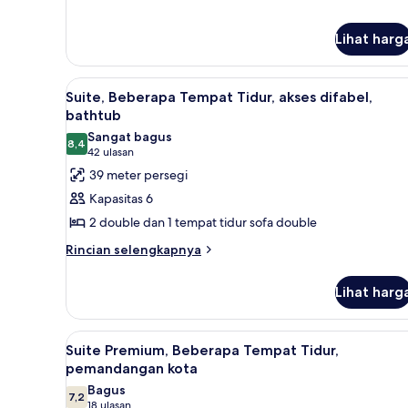
lanjut
dengan
untuk
Suite
tempat
Lihat harg
Premium,
tidur
1
Sofa,
Lihat
Seprai antialergi, brankas, meja
Tempat
4
Suite, Beberapa Tempat Tidur, akses difabel,
Bebas
Tidur
semua
bathtub
King
Asap
foto
dengan
Sangat bagus
Rokok
8,4
untuk
8,4 dari 10
tempat
(42
42 ulasan
tidur
Suite,
ulasan)
39 meter persegi
Sofa,
Beberapa
Kapasitas 6
Bebas
Tempat
Asap
2 double dan 1 tempat tidur sofa double
Tidur,
Rokok
Rincian
Rincian selengkapnya
akses
lebih
difabel,
lanjut
Lihat harg
bathtub
untuk
Suite,
Beberapa
Lihat
Seprai antialergi, brankas, meja
6
Tempat
Suite Premium, Beberapa Tempat Tidur,
semua
Tidur,
pemandangan kota
akses
foto
Bagus
difabel,
7,2
untuk
7,2 dari 10
(18
18 ulasan