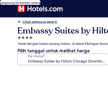
Langsung ke konten utama
Lihat semua properti
Embassy Suites by Hil
Properti
bintang
Hotel dengan kolam renang indoor, di dekat Michigan Aven
4.0
Pilih tanggal untuk melihat harga
Ke mana?
Galeri
foto
untuk
Embassy
Suites
by