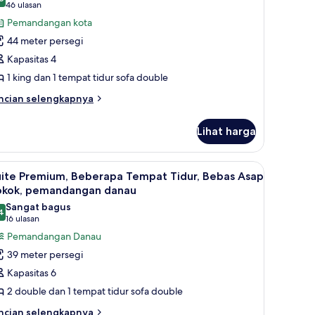
ntuk
8,6 dari 10
(46
46 ulasan
OSMK
ite,
ulasan)
Pemandangan kota
ING
ED
44 meter persegi
OSMK
empat
Kapasitas 4
idur
1 king dan 1 tempat tidur sofa double
ing
ncian
engan
ncian selengkapnya
bih
empat
njut
idur
Lihat harga
tuk
ofa,
ite,
ebas
satelit, TV, dan film berbayar
ihat
Televisi LCD 55-inci dengan saluran TV satelit,
4
empat
uite Premium, Beberapa Tempat Tidur, Bebas Asap
sap
emua
dur
okok, pemandangan danau
okok,
ng
oto
Sangat bagus
udut
engan
4
ntuk
8,4 dari 10
(16
16 ulasan
mpat
uite
ulasan)
Pemandangan Danau
dur
remium,
fa,
39 meter persegi
bas
eberapa
Kapasitas 6
ap
empat
kok,
2 double dan 1 tempat tidur sofa double
idur,
dut
ncian
ebas
ncian selengkapnya