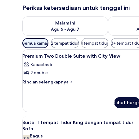
Periksa ketersediaan untuk tanggal ini
Periksa ketersediaan untuk malam ini Agu 6 - Agu 7
Periksa keter
Malam ini
Agu 6 - Agu 7
A
Filter
Semua kamar
2 tempat tidur
1 tempat tidur
3+ tempat tid
tersedia
Lihat
Seprai antialergi, brankas, meja
untuk
3
Premium Two Double Suite with City View
semua
kamar
Kapasitas 6
foto
2 double
untuk
Premium
Rincian
Rincian selengkapnya
lebih
Two
lanjut
Double
untuk
Suite
Lihat harg
Premium
with
Two
Double
City
Lihat
Seprai antialergi, brankas, meja
Suite
4
Suite, 1 Tempat Tidur King dengan tempat tidur
View
semua
with
Sofa
City
foto
Bagus
View
7,8