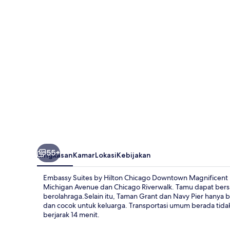
Hilton
Chicago
Downtown
Magnificent
Mile
55+
Ringkasan
Kamar
Lokasi
Kebijakan
Embassy Suites by Hilton Chicago Downtown Magnificent Mile
Michigan Avenue dan Chicago Riverwalk. Tamu dapat bers
berolahraga.Selain itu, Taman Grant dan Navy Pier hanya be
dan cocok untuk keluarga. Transportasi umum berada tidak 
berjarak 14 menit.