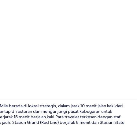
Sudah terma
 berada di lokasi strategis, dalam jarak 10 menit jalan kaki dari
antap di restoran dan mengunjungi pusat kebugaran untuk
rjarak 15 menit berjalan kaki.Para traveler terkesan dengan staf
Seprai antial
jauh: Stasiun Grand (Red Line) berjarak 8 menit dan Stasiun State