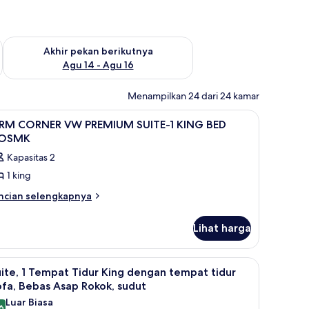
n ini Agu 7 - Agu 9
Periksa ketersediaan untuk akhir pekan berikutnya Agu 14 - A
Akhir pekan berikutnya
Agu 14 - Agu 16
Menampilkan 24 dari 24 kamar
 dan setrika/meja setrika
ihat
Seprai antialergi, brankas, meja kerja, dan set
8
 RM CORNER VW PREMIUM SUITE-1 KING BED
emua
OSMK
oto
Kapasitas 2
ntuk
1 king
M
ncian
ncian selengkapnya
bih
ORNER
njut
W
Lihat harga
tuk
REMIUM
M
UITE-
 dan setrika/meja setrika
ihat
Televisi LCD 55-inci dengan saluran TV satelit,
6
ORNER
ite, 1 Tempat Tidur King dengan tempat tidur
emua
W
fa, Bebas Asap Rokok, sudut
ING
REMIUM
oto
Luar Biasa
ED
ITE-
6