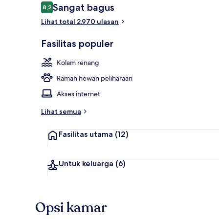
Ulasan
Sangat bagus
8,2
8,2 dari 10
Lihat total 2.970 ulasan
Eksterior
Fasilitas populer
Kolam renang
Ramah hewan peliharaan
Akses internet
Lihat semua
Fasilitas utama
(12)
Untuk keluarga
(6)
Opsi kamar