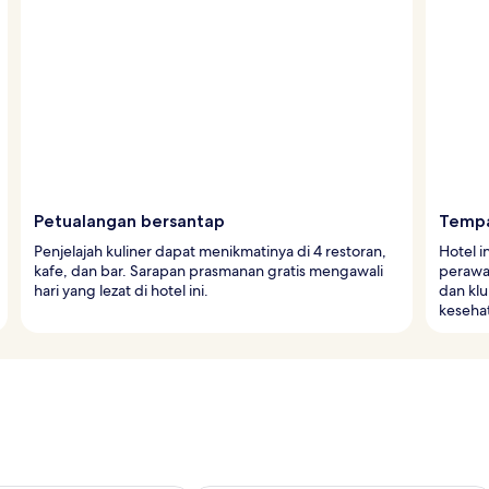
Petualangan bersantap
Tempa
Penjelajah kuliner dapat menikmatinya di 4 restoran,
Hotel 
kafe, dan bar. Sarapan prasmanan gratis mengawali
perawat
hari yang lezat di hotel ini.
dan kl
keseha