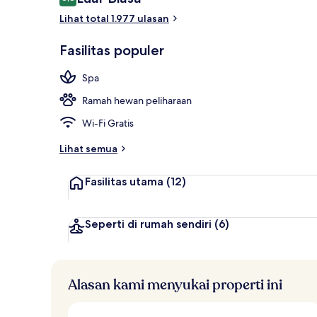
8,8 dari 10
Lihat total 1.977 ulasan
Bar (di proper
Fasilitas populer
Spa
Ramah hewan peliharaan
Wi-Fi Gratis
Lihat semua
Fasilitas utama
(12)
Seperti di rumah sendiri
(6)
Alasan kami menyukai properti ini