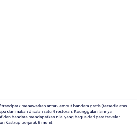
Teras/patio
H Strandpark menawarkan antar-jemput bandara gratis (tersedia atas
spa dan makan di salah satu 4 restoran. Keunggulan lainnya
af dan bandara mendapatkan nilai yang bagus dari para traveler.
Lobi
un Kastrup berjarak 8 menit.