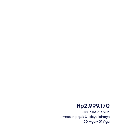
Kolam renang
Harga
Rp2.999.170
saat
total Rp3.748.963
ini
termasuk pajak & biaya lainnya
Eksterior
Rp2.999.170
30 Agu - 31 Agu