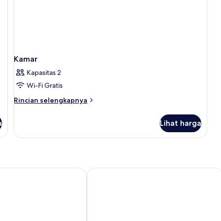
Kamar
Kapasitas 2
Wi-Fi Gratis
Rincian
Rincian selengkapnya
lebih
lanjut
a
Lihat harga
untuk
Kamar
l Copenhagen Airport
Copenhagen Go Hotel