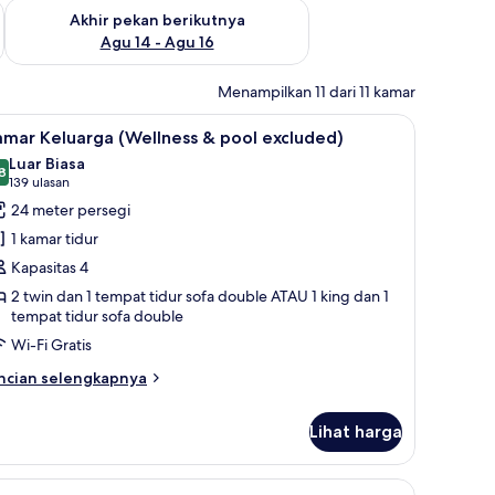
n ini Agu 7 - Agu 9
Periksa ketersediaan untuk akhir pekan berikutnya Agu 14 - A
Akhir pekan berikutnya
Agu 14 - Agu 16
Menampilkan 11 dari 11 kamar
King (Wellness & pool excluded) | Brankas dan seprai linen
ihat
Brankas dan seprai linen
8
mar Keluarga (Wellness & pool excluded)
emua
Luar Biasa
oto
8
8,8 dari 10
(139
139 ulasan
ntuk
ulasan)
24 meter persegi
amar
1 kamar tidur
eluarga
Kapasitas 4
Wellness
2 twin dan 1 tempat tidur sofa double ATAU 1 king dan 1
tempat tidur sofa double
ool
Wi-Fi Gratis
xcluded)
ncian
ncian selengkapnya
bih
njut
Lihat harga
tuk
amar
luarga
ihat
Kamar Superior, 1 Tempat Tidur King (Plus - We