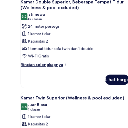
(Wellness
7
Kamar Double Superior, Beberapa Tempat Tidur
semua
&
(Wellness & pool excluded)
pool
foto
Istimewa
excluded)
9,2
untuk
9,2 dari 10
(42
42 ulasan
Kamar
ulasan)
24 meter persegi
Double
1 kamar tidur
Superior,
Kapasitas 2
Beberapa
1 tempat tidur sofa twin dan 1 double
Tempat
Wi-Fi Gratis
Tidur
(Wellness
Rincian
Rincian selengkapnya
lebih
&
lanjut
pool
Lihat harg
untuk
excluded)
Kamar
Double
Lihat
Kamar Twin Superior (Wellness 
Superior,
8
Kamar Twin Superior (Wellness & pool excluded)
Beberapa
semua
Luar Biasa
Tempat
foto
8,6
8,6 dari 10
(4
4 ulasan
Tidur
untuk
ulasan)
(Wellness
1 kamar tidur
Kamar
&
Kapasitas 2
pool
Twin