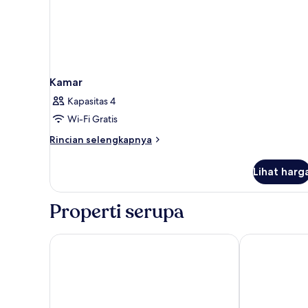
Kamar
Kapasitas 4
Wi-Fi Gratis
Rincian
Rincian selengkapnya
lebih
lanjut
Lihat harg
untuk
Kamar
Properti serupa
Comfort Hotel Copenhagen Airport
Clarion Hote