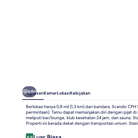
68+
Ringkasan
Kamar
Lokasi
Kebijakan
Berlokasi hanya 0,8 mil (1,3 km) dari bandara, Scandic CP
permintaan). Tamu dapat memanjakan diri dengan pijat di 
meliputi bar/lounge, klub kesehatan 24 jam, dan sauna. St
Properti ini berada dekat dengan transportasi umum: Stasi
Ulasan
Luar Biasa
8,8