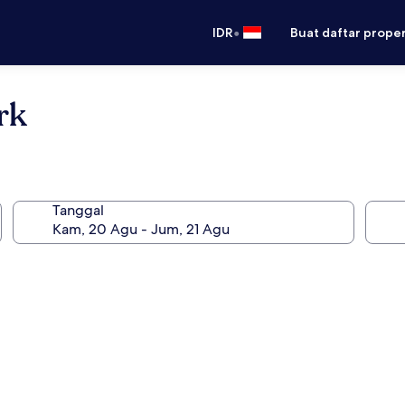
•
IDR
Buat daftar prope
rk
Tanggal