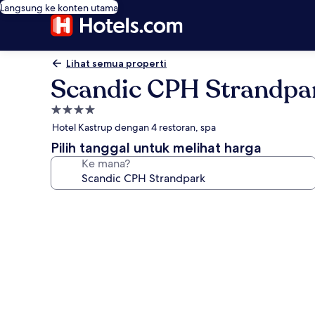
Langsung ke konten utama
Lihat semua properti
Scandic CPH Strandpa
Properti
bintang
Hotel Kastrup dengan 4 restoran, spa
4.0
Pilih tanggal untuk melihat harga
Ke mana?
Galeri
foto
untuk
Scandic
CPH
Strandpark