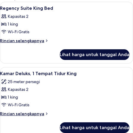
kamar
Lihat
Seprai katun Mesir, seprai antialergi, 
12
Regency Suite King Bed
semua
Kapasitas 2
foto
1 king
untuk
Regency
Wi-Fi Gratis
Suite
Rincian
Rincian selengkapnya
King
lebih
lanjut
Bed
Lihat harga untuk tanggal Anda
untuk
Regency
Suite
Lihat
Seprai katun Mesir, seprai antialergi, 
4
King
Kamar Deluks, 1 Tempat Tidur King
semua
Bed
25 meter persegi
foto
Kapasitas 2
untuk
Kamar
1 king
Deluks,
Wi-Fi Gratis
1
Rincian
Rincian selengkapnya
Tempat
lebih
Tidur
lanjut
Lihat harga untuk tanggal Anda
untuk
King