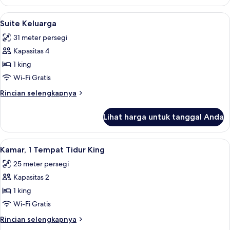
Kamar
Deluks,
Lihat
Suite Keluarga | Pemandangan dari k
5
1
Suite Keluarga
semua
Tempat
31 meter persegi
Tidur
foto
King
Kapasitas 4
untuk
Suite
1 king
Keluarga
Wi-Fi Gratis
Rincian
Rincian selengkapnya
lebih
lanjut
Lihat harga untuk tanggal Anda
untuk
Suite
Keluarga
Lihat
Seprai katun Mesir, seprai antialergi, 
2
Kamar, 1 Tempat Tidur King
semua
25 meter persegi
foto
Kapasitas 2
untuk
Kamar,
1 king
1
Wi-Fi Gratis
Tempat
Rincian
Rincian selengkapnya
Tidur
lebih