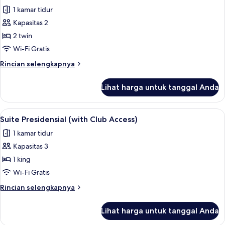
semua
Tempat
1 kamar tidur
Tidur
foto
King,
Kapasitas 2
untuk
teras
Kamar
2 twin
Deluks,
Wi-Fi Gratis
2
Rincian
Rincian selengkapnya
Tempat
lebih
Tidur
lanjut
Lihat harga untuk tanggal Anda
untuk
Twin
Kamar
Deluks,
Lihat
Suite Presidensial (with Club Access) |
9
2
Suite Presidensial (with Club Access)
semua
Tempat
1 kamar tidur
Tidur
foto
Twin
Kapasitas 3
untuk
Suite
1 king
Presidensial
Wi-Fi Gratis
(with
Rincian
Rincian selengkapnya
Club
lebih
Access)
lanjut
Lihat harga untuk tanggal Anda
untuk
Suite