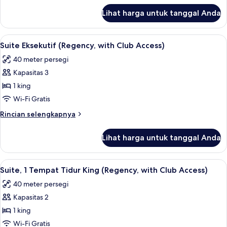
King
lanjut
Lihat harga untuk tanggal Anda
untuk
Kamar,
1
Lihat
Suite Eksekutif (Regency, with Club 
5
Tempat
Suite Eksekutif (Regency, with Club Access)
semua
Tidur
40 meter persegi
King
foto
Kapasitas 3
untuk
Suite
1 king
Eksekutif
Wi-Fi Gratis
(Regency,
Rincian
Rincian selengkapnya
with
lebih
Club
lanjut
Lihat harga untuk tanggal Anda
untuk
Access)
Suite
Eksekutif
Lihat
Suite, 1 Tempat Tidur King (Regency, wi
7
(Regency,
Suite, 1 Tempat Tidur King (Regency, with Club Access)
semua
with
40 meter persegi
Club
foto
Access)
Kapasitas 2
untuk
Suite,
1 king
1
Wi-Fi Gratis