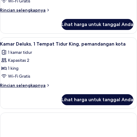
2
Wi-Fi Gratis
Tempat
Rincian
Rincian selengkapnya
Tidur
lebih
Twin
lanjut
Lihat harga untuk tanggal Anda
untuk
Kamar,
2
Lihat
Kamar Deluks, 1 Tempat Tidur King, 
1
Tempat
Kamar Deluks, 1 Tempat Tidur King, pemandangan kota
semua
Tidur
1 kamar tidur
Twin
foto
Kapasitas 2
untuk
Kamar
1 king
Deluks,
Wi-Fi Gratis
1
Rincian
Rincian selengkapnya
Tempat
lebih
Tidur
lanjut
Lihat harga untuk tanggal Anda
untuk
King,
Kamar
pemandangan
Deluks,
kota
1
Tempat
Tidur
King,