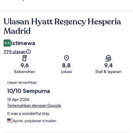
Ulasan Hyatt Regency Hesperia
Ulasan
Madrid
Istimewa
9,2
779 ulasan
9,6
8,8
9,4
Kebersihan
Lokasi
Staf & layanan
Ulasan
Ulasan terverifikasi
10/10 Sempurna
15 Apr 2026
Terjemahkan dengan Google
It was a wonderful stay.
Aprile, perjalanan 6 malam