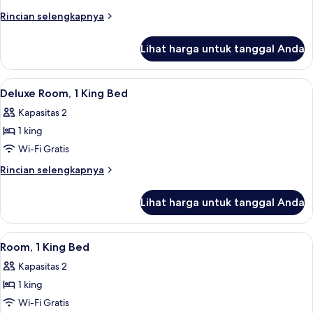
Tempat
Rincian
Rincian selengkapnya
Tidur
lebih
King
lanjut
Lihat harga untuk tanggal Anda
untuk
(Regency,
Suite,
with
1
Lihat
Seprai katun Mesir, seprai antialergi, 
Club
3
Tempat
Deluxe Room, 1 King Bed
semua
Tidur
Access)
Kapasitas 2
King
foto
(Regency,
1 king
untuk
with
Deluxe
Wi-Fi Gratis
Club
Room,
Access)
Rincian
Rincian selengkapnya
1
lebih
lanjut
King
Lihat harga untuk tanggal Anda
untuk
Bed
Deluxe
Room,
Lihat
Seprai katun Mesir, seprai antialergi, 
1
1
Room, 1 King Bed
semua
King
Kapasitas 2
Bed
foto
1 king
untuk
Room,
Wi-Fi Gratis