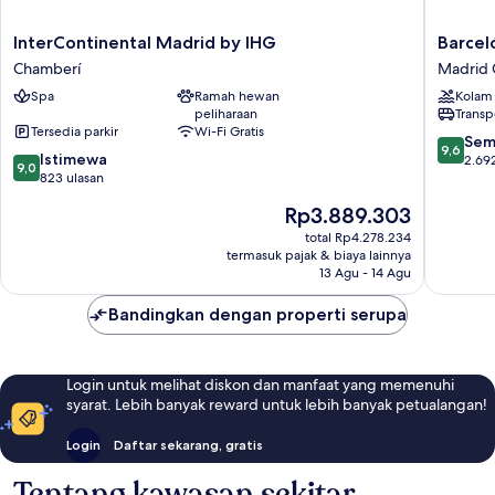
InterContinental
Barceló
InterContinental Madrid by IHG
Barcel
Madrid
Torre
Chamberí
Madrid 
by
de
Spa
Ramah hewan
Kolam
IHG
Madrid
peliharaan
Transp
Chamberí
Madrid
Tersedia parkir
Wi-Fi Gratis
Centro
9.6
Sem
9,6
9.0
Istimewa
dari
2.69
9,0
dari
823 ulasan
10,
10,
Sempur
Harga
Rp3.889.303
Istimewa,
2.692
sekarang
823
total Rp4.278.234
ulasan
Rp3.889.303
termasuk pajak & biaya lainnya
ulasan
13 Agu - 14 Agu
Bandingkan dengan properti serupa
Login untuk melihat diskon dan manfaat yang memenuhi
syarat. Lebih banyak reward untuk lebih banyak petualangan!
Login
Daftar sekarang, gratis
Tentang kawasan sekitar