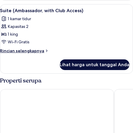
Presidensial
Lihat
Seprai katun Mesir, seprai antialergi, 
5
(with
Suite (Ambassador, with Club Access)
semua
Club
1 kamar tidur
Access)
foto
Kapasitas 2
untuk
Suite
1 king
(Ambassador,
Wi-Fi Gratis
with
Rincian
Rincian selengkapnya
Club
lebih
Access)
lanjut
Lihat harga untuk tanggal Anda
untuk
Suite
(Ambassador,
Properti serupa
with
Club
InterContinental Madrid by IHG
Barceló 
Access)