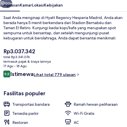
103+
Ringkasan
Kamar
Lokasi
Kebijakan
Saat Anda menginap di Hyatt Regency Hesperia Madrid, Anda akan
berada hanya 5 menit berkendara dari Stadion Bernabéu dan
Taman El Retiro. Kunjungi kedai kopi/kafe yang merupakan spot
sempurna untuk bersantap, dan setelah mengunjungi pusat
kebugaran untuk berolahraga, Anda dapat bersantai menikmati
minuman di bar/lounge.Kunjungi Gran Via dan Puerta del Sol yang
hanya berjarak 5 menit berkendara dari hotel mewah ini.Para
Harga
Rp3.037.342
traveler menyukai staf. Transportasi umum berada tidak jauh:
saat
total Rp3.341.076
Stasiun Gregorio Maranon hanya beberapa langkah dan Stasiun
ini
termasuk pajak & biaya lainnya
Ruben Dario berjarak 8 menit.
Tempat makan pasangan
Rp3.037.342
17 Agu - 18 Agu
Ulasan
Istimewa
9,2
Lihat total 779 ulasan
9,2 dari 10
Fasilitas populer
Transportasi bandara
Ramah hewan peliharaan
Tersedia parkir
Wi-Fi Gratis
Restoran
AC