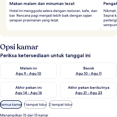
Makan malam dan minuman lezat
Pengat
Hotel ini menggoda selera dengan restoran, kafe, dan
Nikmati
bar. Rencana pagi menjadi lebih baik dengan sajian
Seprai 
sarapan prasmanan yang lezat.
perlengk
sempur
Opsi kamar
Periksa ketersediaan untuk tanggal ini
Periksa ketersediaan untuk malam ini Agu 9 - Agu 10
Periksa ketersediaan untuk be
Malam ini
Besok
Agu 9 - Agu 10
Agu 10 - Agu 11
Periksa ketersediaan untuk akhir pekan ini Agu 14 - Agu 16
Periksa ketersediaan untuk ak
Akhir pekan ini
Akhir pekan berikutnya
Agu 14 - Agu 16
Agu 21 - Agu 23
Filter
Semua kamar
1 tempat tidur
2 tempat tidur
tersedia
untuk
Menampilkan 15 dari 15 kamar