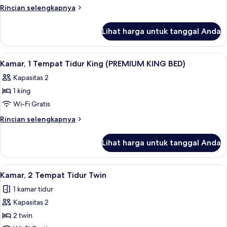
1
Rincian
Rincian selengkapnya
King
lebih
lanjut
Bed
Lihat harga untuk tanggal Anda
untuk
Room,
1
Lihat
Seprai katun Mesir, seprai antialergi, 
4
King
Kamar, 1 Tempat Tidur King (PREMIUM KING BED)
semua
Bed
Kapasitas 2
foto
1 king
untuk
Kamar,
Wi-Fi Gratis
1
Rincian
Rincian selengkapnya
Tempat
lebih
lanjut
Tidur
Lihat harga untuk tanggal Anda
untuk
King
Kamar,
(PREMIUM
1
Lihat
Kamar, 2 Tempat Tidur Twin | Seprai ka
5
KING
Tempat
Kamar, 2 Tempat Tidur Twin
semua
Tidur
BED)
1 kamar tidur
King
foto
(PREMIUM
Kapasitas 2
untuk
KING
Kamar,
2 twin
BED)