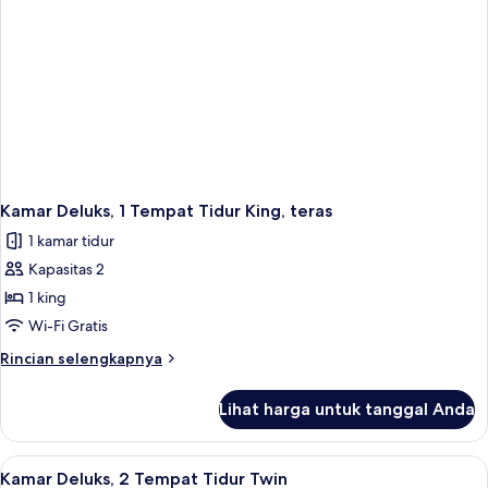
pemandangan
kota
Kamar Deluks, 1 Tempat Tidur King, teras
1 kamar tidur
Kapasitas 2
1 king
Wi-Fi Gratis
Rincian
Rincian selengkapnya
lebih
lanjut
Lihat harga untuk tanggal Anda
untuk
Kamar
Deluks,
Lihat
Seprai katun Mesir, seprai antialergi, 
2
1
Kamar Deluks, 2 Tempat Tidur Twin