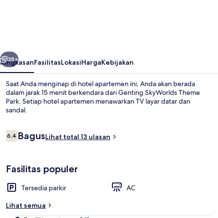
Suites
D'lement
At
Genting
belumnya
Berikutnya
Highlands
35+
Ringkasan
Fasilitas
Lokasi
Harga
Kebijakan
Saat Anda menginap di hotel apartemen ini, Anda akan berada
dalam jarak 15 menit berkendara dari Genting SkyWorlds Theme
Park. Setiap hotel apartemen menawarkan TV layar datar dan
sandal.
Ulasan
Bagus
6,4
Lihat total 13 ulasan
6,4 dari 10
Detail eksterior
Fasilitas populer
Tersedia parkir
AC
Lihat semua