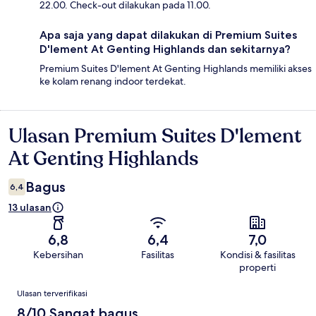
22.00. Check-out dilakukan pada 11.00.
Apa saja yang dapat dilakukan di Premium Suites
D'lement At Genting Highlands dan sekitarnya?
Premium Suites D'lement At Genting Highlands memiliki akses
ke kolam renang indoor terdekat.
Ulasan Premium Suites D'lement
Ulasan
At Genting Highlands
Bagus
6,4
13 ulasan
6,8
6,4
7,0
Kebersihan
Fasilitas
Kondisi & fasilitas
properti
Ulasan
Ulasan terverifikasi
8/10 Sangat bagus