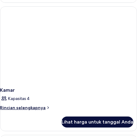
Studio
Deluks
Kamar
Kapasitas 4
Rincian
Rincian selengkapnya
lebih
lanjut
Lihat harga untuk tanggal Anda
untuk
Kamar