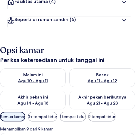
Fasilitas utama
(4)
Seperti di rumah sendiri
(6)
Opsi kamar
Periksa ketersediaan untuk tanggal ini
Periksa ketersediaan untuk malam ini Agu 10 - Agu 11
Periksa ketersediaan untuk be
Malam ini
Besok
Agu 10 - Agu 11
Agu 11 - Agu 12
Periksa ketersediaan untuk akhir pekan ini Agu 14 - Agu 16
Periksa ketersediaan untuk ak
Akhir pekan ini
Akhir pekan berikutnya
Agu 14 - Agu 16
Agu 21 - Agu 23
Filter
Semua kamar
3+ tempat tidur
1 tempat tidur
2 tempat tidur
tersedia
untuk
Menampilkan 9 dari 9 kamar
kamar