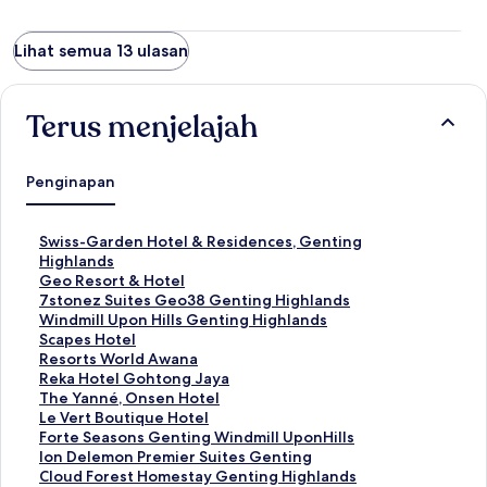
Lihat semua 13 ulasan
Terus menjelajah
Penginapan
T
Swiss-Garden Hotel & Residences, Genting
a
Highlands
u
T
Geo Resort & Hotel
t
a
T
7stonez Suites Geo38 Genting Highlands
a
u
a
T
Windmill Upon Hills Genting Highlands
n
t
u
a
T
Scapes Hotel
S
a
t
u
a
T
Resorts World Awana
t
n
a
t
u
a
T
Reka Hotel Gohtong Jaya
a
S
n
a
t
u
a
T
The Yanné, Onsen Hotel
n
t
S
n
a
t
u
a
T
Le Vert Boutique Hotel
d
a
t
S
n
a
t
u
a
T
Forte Seasons Genting Windmill UponHills
a
n
a
t
S
n
a
t
u
a
T
Ion Delemon Premier Suites Genting
r
d
n
a
t
S
n
a
t
u
a
T
Cloud Forest Homestay Genting Highlands