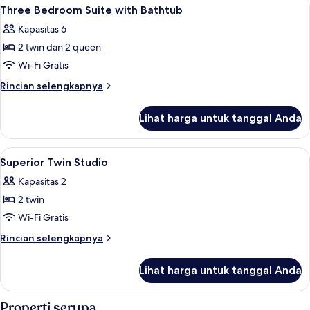
Lihat
Meja kerja, tirai kedap cahaya, setrika
11
Three Bedroom Suite with Bathtub
semua
Kapasitas 6
foto
2 twin dan 2 queen
untuk
Three
Wi-Fi Gratis
Bedroom
Rincian
Rincian selengkapnya
Suite
lebih
lanjut
with
Lihat harga untuk tanggal Anda
untuk
Bathtub
Three
Bedroom
Lihat
Meja kerja, tirai kedap cahaya, setrika
5
Suite
Superior Twin Studio
semua
with
Kapasitas 2
Bathtub
foto
2 twin
untuk
Superior
Wi-Fi Gratis
Twin
Rincian
Rincian selengkapnya
Studio
lebih
lanjut
Lihat harga untuk tanggal Anda
untuk
Superior
Twin
Properti serupa