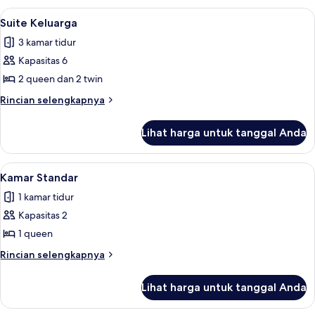
Deluks
Lihat
Suite Keluarga | Meja kerja, tirai keda
11
Suite Keluarga
semua
3 kamar tidur
foto
Kapasitas 6
untuk
Suite
2 queen dan 2 twin
Keluarga
Rincian
Rincian selengkapnya
lebih
lanjut
Lihat harga untuk tanggal Anda
untuk
Suite
Keluarga
Lihat
Kamar Standar | Meja kerja, tirai kedap
2
Kamar Standar
semua
1 kamar tidur
foto
Kapasitas 2
untuk
Kamar
1 queen
Standar
Rincian
Rincian selengkapnya
lebih
lanjut
Lihat harga untuk tanggal Anda
untuk
Kamar