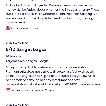
1. I booked through Expedia. Price was very good value for
money. 2. Confusion about whether the Expedia Itinerary # was
sufficient for check in, or whether an Ion Delemon Booking No.
was required. 3. Card key didn't work the first time, causing
inconveniece.
Viji, perjalanan 1 malam
Ulasan terverifikasi
8/10 Sangat bagus
19 Jun 2023
Terjemahkan dengan Google
Nice property; But No information counter or reception.
Premium suits does not come with breakfast facility through
online booking (such as Expedia), breakfast cost you 60 MYR
per person per day, no near by restaurant one way
transportation to Firstworld will cost you 40 MYR one way or you
need to get Shuttle (6 MYR per person, every 30 mins - 1 hr (3.8
Ponniyinselvan, perjalanan 2 malam
km). Food facility available at First world only except one break
fast facility at ION. Think wisely about your package selection
from online bookings, though cost is secondary in holiday, basic
Ulasan terverifikasi
facilities such information counter, transportation are not