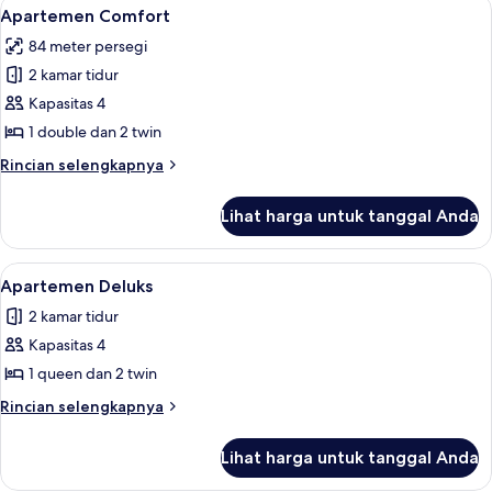
Lihat
Meja kerja, tirai kedap cahaya, setrika
7
Apartemen Comfort
semua
84 meter persegi
foto
2 kamar tidur
untuk
Apartemen
Kapasitas 4
Comfort
1 double dan 2 twin
Rincian
Rincian selengkapnya
lebih
lanjut
Lihat harga untuk tanggal Anda
untuk
Apartemen
Comfort
Lihat
Meja kerja, tirai kedap cahaya, setrika
8
Apartemen Deluks
semua
2 kamar tidur
foto
Kapasitas 4
untuk
Apartemen
1 queen dan 2 twin
Deluks
Rincian
Rincian selengkapnya
lebih
lanjut
Lihat harga untuk tanggal Anda
untuk
Apartemen