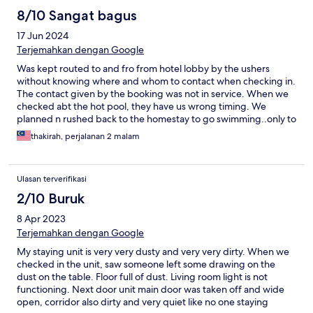
convenient in this property.
8/10 Sangat bagus
17 Jun 2024
Terjemahkan dengan Google
Was kept routed to and fro from hotel lobby by the ushers
without knowing where and whom to contact when checking in.
The contact given by the booking was not in service. When we
checked abt the hot pool, they have us wrong timing. We
planned n rushed back to the homestay to go swimming..only to
realise it was closed. We called back to check on the timing and
thakirah, perjalanan 2 malam
the person said sorry. He forgot.
Ulasan terverifikasi
2/10 Buruk
8 Apr 2023
Terjemahkan dengan Google
My staying unit is very very dusty and very very dirty. When we
checked in the unit, saw someone left some drawing on the
dust on the table. Floor full of dust. Living room light is not
functioning. Next door unit main door was taken off and wide
open, corridor also dirty and very quiet like no one staying