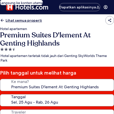
Langsung ke konten utama
Dapatkan aplikasinya
Lihat semua properti
Hotel apartemen
Premium Suites D'lement At
Genting Highlands
Properti
bintang
Hotel apartemen terletak tidak jauh dari Genting SkyWorlds Theme
3.5
Park
Pilih tanggal untuk melihat harga
Ke mana?
Tanggal
Traveler