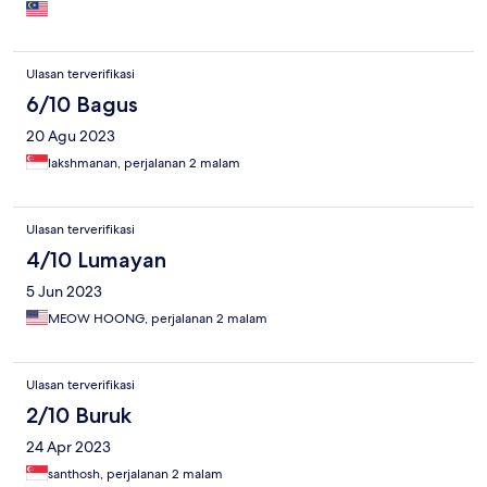
there, quite scary. I was shocked that the unit given is not under
the hotel. Under 3rd party other agent. And no breakfast
inclusive. However when I booking stated is breakfast inclusive!
This is very bad experience and lesson learned. I will never book
Ulasan terverifikasi
through Expedia even cheaper.
6/10 Bagus
20 Agu 2023
lakshmanan, perjalanan 2 malam
Ulasan terverifikasi
4/10 Lumayan
5 Jun 2023
MEOW HOONG, perjalanan 2 malam
Ulasan terverifikasi
2/10 Buruk
24 Apr 2023
santhosh, perjalanan 2 malam