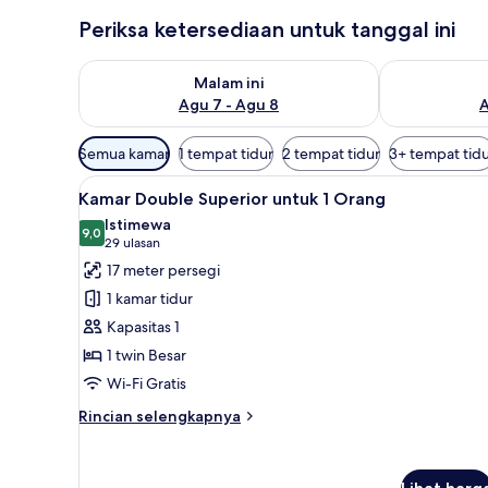
Periksa ketersediaan untuk tanggal ini
Periksa ketersediaan untuk malam ini Agu 7 - Agu 8
Periksa keter
Malam ini
Agu 7 - Agu 8
A
Filter
Semua kamar
1 tempat tidur
2 tempat tidur
3+ tempat tid
tersedia
Lihat
Kamar Double Superior untuk 1
untuk
7
Kamar Double Superior untuk 1 Orang
semua
kamar
Istimewa
foto
9,0
9,0 dari 10
(29
29 ulasan
untuk
ulasan)
17 meter persegi
Kamar
1 kamar tidur
Double
Kapasitas 1
Superior
1 twin Besar
untuk
Wi-Fi Gratis
1
Orang
Rincian
Rincian selengkapnya
lebih
lanjut
untuk