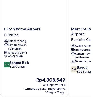
Hilton
Mercure
Hilton Rome Airport
Mercure Rome Leona
Rome
Rome
Airport
Fiumicino
Airport
Leonardo
Fiumicino Centro
Kolam renang
Fiumicino
da
Ramah hewan
Vinci
Kolam renang
peliharaan
Transportasi bandara
Airport
Tersedia parkir
Ramah hewan
Fiumicino
Wi-Fi Gratis
peliharaan
Centro
Tersedia parkir
8.2
Sangat Baik
8,2
dari
3.292 ulasan
7.8
Bagus
7,8
10,
dari
1.003 ulasan
Sangat
10,
Harga
H
Rp4.308.549
Baik,
Bagus,
sekarang
s
3.292
1.003
total Rp4.941.784
Rp4.308.549
R
ulasan
termasuk pajak & biaya lainnya
termasuk paj
ulasan
10 Agu - 11 Agu