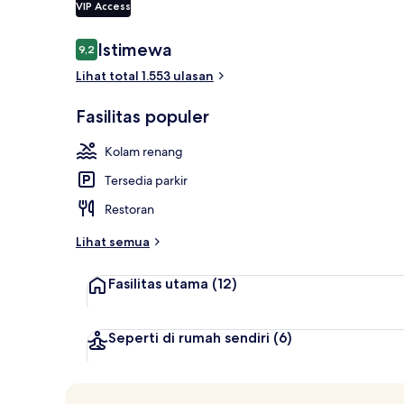
VIP Access
Ulasan
Istimewa
9,2
9,2 dari 10
Melayani sar
Lihat total 1.553 ulasan
Fasilitas populer
Kolam renang
Tersedia parkir
Restoran
Lihat semua
Fasilitas utama
(12)
Seperti di rumah sendiri
(6)