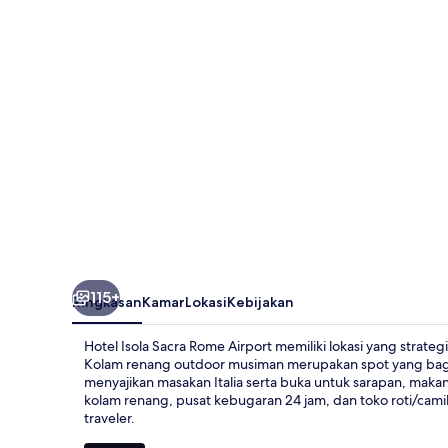
Rome
Airport
115+
Ringkasan
Kamar
Lokasi
Kebijakan
Hotel Isola Sacra Rome Airport memiliki lokasi yang strategi
Kolam renang outdoor musiman merupakan spot yang bagu
menyajikan masakan Italia serta buka untuk sarapan, maka
kolam renang, pusat kebugaran 24 jam, dan toko roti/cami
traveler.