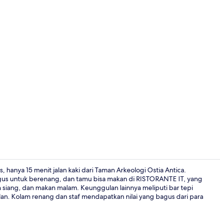
Eksterior
s, hanya 15 menit jalan kaki dari Taman Arkeologi Ostia Antica.
s untuk berenang, dan tamu bisa makan di RISTORANTE IT, yang
n siang, dan makan malam. Keunggulan lainnya meliputi bar tepi
Bagian depa
lan. Kolam renang dan staf mendapatkan nilai yang bagus dari para