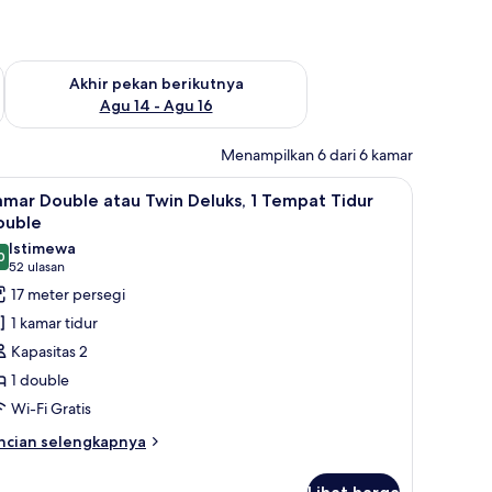
n ini Agu 7 - Agu 9
Periksa ketersediaan untuk akhir pekan berikutnya Agu 14 - A
Akhir pekan berikutnya
Agu 14 - Agu 16
Menampilkan 6 dari 6 kamar
mpat Tidur Double | Minibar, brankas, meja kerja, dan kedap suara
ihat
Kamar Double atau Twin Deluks, 1 Tempat Tidu
12
mar Double atau Twin Deluks, 1 Tempat Tidur
emua
ouble
oto
Istimewa
0
ntuk
9,0 dari 10
(52
52 ulasan
amar
ulasan)
17 meter persegi
ouble
1 kamar tidur
tau
Kapasitas 2
win
1 double
eluks,
Wi-Fi Gratis
empat
ncian
ncian selengkapnya
bih
idur
njut
ouble