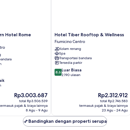
Hotel
rn Hotel Rome
Hotel Tiber Rooftop & Wellness
Tiber
Fiumicino Centro
Rooftop
tro
Kolam renang
&
Spa
g
Wellness
Transportasi bandara
 bandara
Fiumicino
Tersedia parkir
n
Centro
8.6
Luar Biasa
8,6
dari
2.190 ulasan
10,
aik
Luar
n
Biasa,
Harga
Harga
Rp3.003.687
Rp2.312.912
2.190
sekarang
sekarang
ulasan
total Rp3.506.539
total Rp2.746.583
Rp3.003.687
Rp2.312.912
termasuk pajak & biaya lainnya
termasuk pajak & biaya lainnya
8 Agu - 9 Agu
23 Agu - 24 Agu
Bandingkan dengan properti serupa