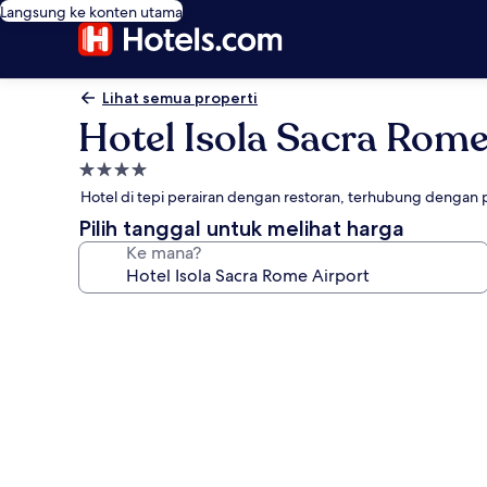
Langsung ke konten utama
Lihat semua properti
Hotel Isola Sacra Rome
Properti
bintang
Hotel di tepi perairan dengan restoran, terhubung dengan p
4.0
Pilih tanggal untuk melihat harga
Ke mana?
Galeri
foto
untuk
Hotel
Isola
Sacra