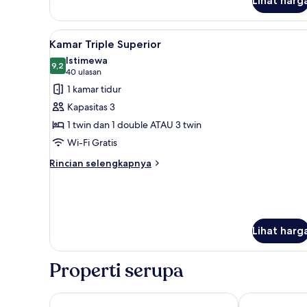
Lihat harg
Kamar
Double
Superior
Lihat
Kamar Triple Superior | Miniba
untuk
8
Kamar Triple Superior
semua
1
Istimewa
Orang
foto
9,2
9,2 dari 10
(40
40 ulasan
untuk
ulasan)
1 kamar tidur
Kamar
Kapasitas 3
Triple
1 twin dan 1 double ATAU 3 twin
Superior
Wi-Fi Gratis
Rincian
Rincian selengkapnya
lebih
lanjut
untuk
Kamar
Triple
Lihat harg
Superior
Properti serupa
Hilton Garden Inn Rome Airport
Best Western