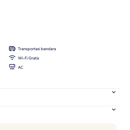
apan, makan siang, dan makan malam
Transportasi bandara
Wi-Fi Gratis
AC