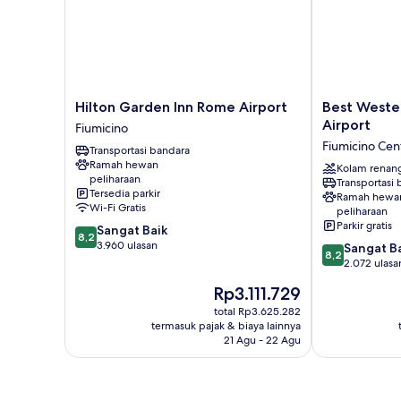
Hilton
Best
Hilton Garden Inn Rome Airport
Best Weste
Garden
Western
Airport
Fiumicino
Inn
Hotel
Fiumicino Cen
Transportasi bandara
Rome
Rome
Ramah hewan
Airport
Airport
Kolam renan
peliharaan
Transportasi
Fiumicino
Fiumicino
Tersedia parkir
Ramah hewa
Centro
Wi-Fi Gratis
peliharaan
Parkir gratis
8.2
Sangat Baik
8,2
dari
3.960 ulasan
8.2
Sangat B
8,2
10,
dari
2.072 ulasa
Sangat
10,
Harga
Rp3.111.729
Baik,
Sangat
sekarang
3.960
Baik,
total Rp3.625.282
Rp3.111.729
ulasan
termasuk pajak & biaya lainnya
2.072
21 Agu - 22 Agu
ulasan