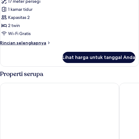
pemandangan
17 meter persegi
untuk
kota
Kamar
1 kamar tidur
Twin,
Kapasitas 2
2
2 twin
Tempat
Wi-Fi Gratis
Tidur
Rincian
Rincian selengkapnya
Twin,
lebih
pemandangan
lanjut
Lihat harga untuk tanggal Anda
kota
untuk
Kamar
Twin,
Properti serupa
2
Tempat
Citybox Bergen Danmarksplass
Prize by
Tidur
Twin,
pemandangan
kota