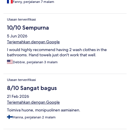
qu'une table et un tabouret très pratiques. Tout était en
Fanny, perjalanan 7 malam
excellent état. Nous avons également apprécié la salle de sport,
lumineuse et offrant une belle vue sur le port, ce qui rend les
séances d'entraînement encore plus agréables. Enfin, le
Ulasan terverifikasi
personnel a été accueillant, souriant et toujours disponible. Une
10/10 Sempurna
très belle adresse que nous recommandons sans hésiter pour
découvrir Bergen.
5 Jun 2026
Terjemahkan dengan Google
I would highly recommend having 2 wash clothes in the
bathrooms. Hand towels just don't work that well.
Debbie, perjalanan 3 malam
Ulasan terverifikasi
8/10 Sangat bagus
21 Feb 2026
Terjemahkan dengan Google
Toimiva huone, monipuolinen aamiainen.
Hanna, perjalanan 2 malam