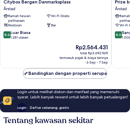
Citybox
Prize
Citybox Bergen Danmarksplass
Prize 
Bergen
by
Årstad
Årstad
Danmarksplass
Radisson
Ramah hewan
Wi-Fi Gratis
Ramah
Årstad
Solheim
peliharaan
peliha
Bergen
Restoran
Bar
Wi-Fi 
Årstad
8.6
8.0
Luar Biasa
San
8,6
8,0
dari
dari
1.281 ulasan
1.006
10,
10,
Harga
Rp2.564.431
Luar
Sangat
sekarang
Biasa,
Baik,
total Rp3.692.969
Rp2.564.431
termasuk pajak & biaya lainnya
1.281
1.006
6 Sep - 7 Sep
ulasan
ulasan
Bandingkan dengan properti serupa
Login untuk melihat diskon dan manfaat yang memenuhi
syarat. Lebih banyak reward untuk lebih banyak petualangan!
Login
Daftar sekarang, gratis
Tentang kawasan sekitar