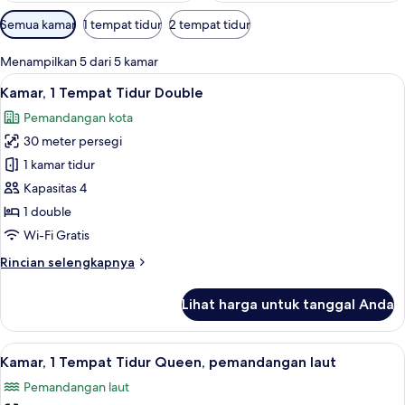
Filter
Semua kamar
1 tempat tidur
2 tempat tidur
tersedia
untuk
Menampilkan 5 dari 5 kamar
kamar
Lihat
Kamar, 1 Tempat Tidur Double | Sepra
11
Kamar, 1 Tempat Tidur Double
semua
Pemandangan kota
foto
30 meter persegi
untuk
Kamar,
1 kamar tidur
1
Kapasitas 4
Tempat
1 double
Tidur
Wi-Fi Gratis
Double
Rincian
Rincian selengkapnya
lebih
lanjut
Lihat harga untuk tanggal Anda
untuk
Kamar,
1
Lihat
Kamar, 1 Tempat Tidur Queen, pemanda
12
Tempat
Kamar, 1 Tempat Tidur Queen, pemandangan laut
semua
Tidur
Pemandangan laut
Double
foto