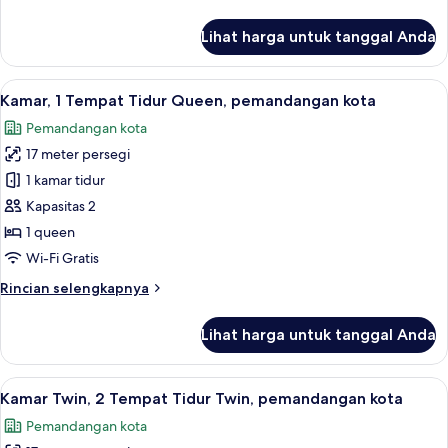
lebih
pemandangan
lanjut
Lihat harga untuk tanggal Anda
laut
untuk
Kamar
Twin,
Lihat
Kamar, 1 Tempat Tidur Queen, pemand
11
2
Kamar, 1 Tempat Tidur Queen, pemandangan kota
semua
Tempat
Pemandangan kota
Tidur
foto
Twin,
17 meter persegi
untuk
pemandangan
Kamar,
1 kamar tidur
laut
1
Kapasitas 2
Tempat
1 queen
Tidur
Wi-Fi Gratis
Queen,
Rincian
Rincian selengkapnya
pemandangan
lebih
kota
lanjut
Lihat harga untuk tanggal Anda
untuk
Kamar,
1
Lihat
Kamar Twin, 2 Tempat Tidur Twin, pem
10
Tempat
Kamar Twin, 2 Tempat Tidur Twin, pemandangan kota
semua
Tidur
Pemandangan kota
Queen,
foto