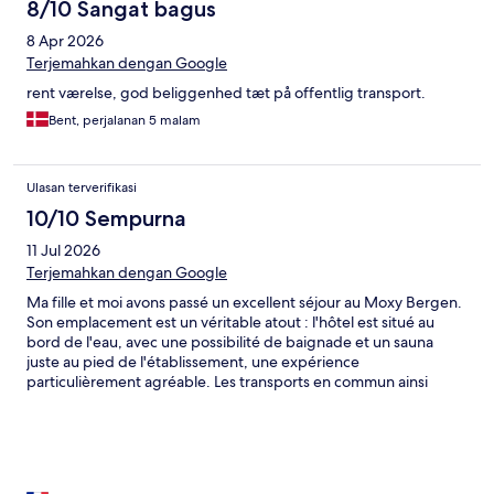
8/10 Sangat bagus
8 Apr 2026
Terjemahkan dengan Google
rent værelse, god beliggenhed tæt på offentlig transport.
Bent, perjalanan 5 malam
Ulasan terverifikasi
10/10 Sempurna
11 Jul 2026
Terjemahkan dengan Google
Ma fille et moi avons passé un excellent séjour au Moxy Bergen.
Son emplacement est un véritable atout : l'hôtel est situé au
bord de l'eau, avec une possibilité de baignade et un sauna
juste au pied de l'établissement, une expérience
particulièrement agréable. Les transports en commun ainsi
qu'une supérette se trouvent à quelques minutes à pied, ce qui
rend les déplacements très pratiques. L'hôtel est moderne,
propre et parfaitement conçu. La chambre était soignée,
fonctionnelle et bien pensée, avec de nombreux espaces de
rangement, une grande télévision équipée de Chromecast, ainsi