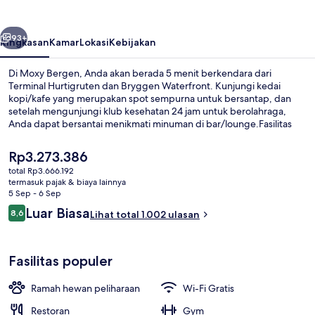
belumnya
Berikutnya
93+
Ringkasan
Kamar
Lokasi
Kebijakan
Di Moxy Bergen, Anda akan berada 5 menit berkendara dari
Terminal Hurtigruten dan Bryggen Waterfront. Kunjungi kedai
kopi/kafe yang merupakan spot sempurna untuk bersantap, dan
setelah mengunjungi klub kesehatan 24 jam untuk berolahraga,
Anda dapat bersantai menikmati minuman di bar/lounge.Fasilitas
toko roti/camilan dan teras adalah keunggulan lainnya. Para traveler
menyukai staf. Transportasi umum berada tidak jauh: Stasiun Florida
Harga
Rp3.273.386
berjarak 7 menit dan Stasiun Danmarks plass berjarak 10 menit.
saat
total Rp3.666.192
ini
termasuk pajak & biaya lainnya
Eksterior
Rp3.273.386
5 Sep - 6 Sep
Ulasan
Luar Biasa
8,6
Lihat total 1.002 ulasan
8,6 dari 10
Fasilitas populer
Ramah hewan peliharaan
Wi-Fi Gratis
Restoran
Gym