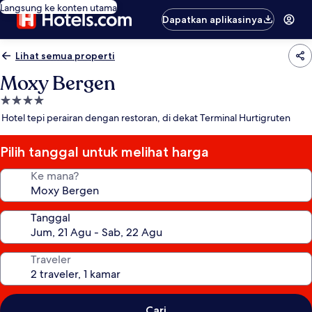
Langsung ke konten utama
Dapatkan aplikasinya
Lihat semua properti
Moxy Bergen
Properti
bintang
Hotel tepi perairan dengan restoran, di dekat Terminal Hurtigruten
4.0
Pilih tanggal untuk melihat harga
Ke mana?
Tanggal
Traveler
Cari