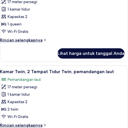
17 meter persegi
untuk
Kamar,
1 kamar tidur
1
Kapasitas 2
Tempat
1 queen
Tidur
Wi-Fi Gratis
Queen,
Rincian
Rincian selengkapnya
pemandangan
lebih
laut
lanjut
Lihat harga untuk tanggal Anda
untuk
Kamar,
1
Lihat
Kamar Twin, 2 Tempat Tidur Twin, pem
11
Tempat
Kamar Twin, 2 Tempat Tidur Twin, pemandangan laut
semua
Tidur
Pemandangan laut
Queen,
foto
pemandangan
17 meter persegi
untuk
laut
Kamar
1 kamar tidur
Twin,
Kapasitas 2
2
2 twin
Tempat
Wi-Fi Gratis
Tidur
Rincian
Rincian selengkapnya
Twin,