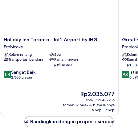
(Accessible
Bathtub,
Airport
View)
Holiday
Great
Holiday Inn Toronto - Int'l Airport by IHG
Great 
Inn
Canadia
Etobicoke
Etobico
Toronto
Casino
Kolam renang
Spa
Kolam
-
Resort
Transportasi bandara
Ramah hewan
Ramah
Int'l
Toronto
peliharaan
peliha
Airport
Etobico
8.4
9.0
by
Sangat Baik
Ist
8,4
9,0
dari
dari
IHG
2.366 ulasan
6.39
10,
10,
Etobicoke
Sangat
Istimew
Harga
Rp2.035.077
Baik,
6.390
sekarang
2.366
ulasan
total Rp2.437.616
Rp2.035.077
ulasan
termasuk pajak & biaya lainnya
6 Sep - 7 Sep
Bandingkan dengan properti serupa