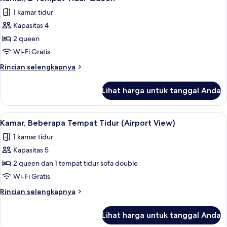
semua
Tidur
1 kamar tidur
foto
Kapasitas 4
untuk
Kamar,
2 queen
2
Wi-Fi Gratis
Tempat
Rincian
Rincian selengkapnya
Tidur
lebih
Queen
lanjut
Lihat harga untuk tanggal Anda
untuk
Kamar,
2
Lihat
Seprai antialergi, brankas, meja kerja,
3
Tempat
Kamar, Beberapa Tempat Tidur (Airport View)
semua
Tidur
1 kamar tidur
Queen
foto
Kapasitas 5
untuk
Kamar,
2 queen dan 1 tempat tidur sofa double
Beberapa
Wi-Fi Gratis
Tempat
Rincian
Rincian selengkapnya
Tidur
lebih
(Airport
lanjut
Lihat harga untuk tanggal Anda
untuk
View)