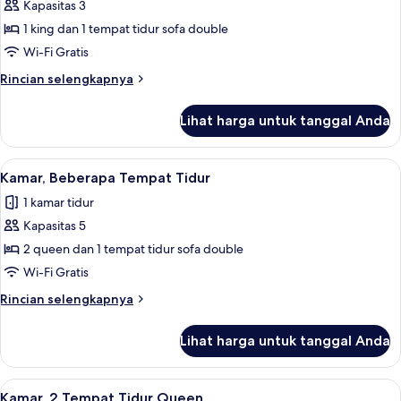
tempat
Kapasitas 3
Kamar,
tidur
1 king dan 1 tempat tidur sofa double
1
Sofa
Tempat
Wi-Fi Gratis
Tidur
Rincian
Rincian selengkapnya
King
lebih
lanjut
dengan
Lihat harga untuk tanggal Anda
untuk
tempat
Kamar,
tidur
1
Lihat
Seprai antialergi, brankas, meja kerja,
3
Sofa
Tempat
Kamar, Beberapa Tempat Tidur
semua
Tidur
(Airport
1 kamar tidur
King
foto
View)
dengan
Kapasitas 5
untuk
tempat
Kamar,
2 queen dan 1 tempat tidur sofa double
tidur
Beberapa
Sofa
Wi-Fi Gratis
(Airport
Tempat
Rincian
Rincian selengkapnya
View)
Tidur
lebih
lanjut
Lihat harga untuk tanggal Anda
untuk
Kamar,
Beberapa
Lihat
Seprai antialergi, brankas, meja kerja,
3
Tempat
Kamar, 2 Tempat Tidur Queen