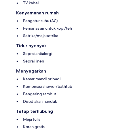
TV kabel
Kenyamanan rumah
Pengatur suhu (AC)
Pemanas air untuk kopi/teh
Setrika/meja setrika
Tidur nyenyak
Seprai antialergi
Seprai linen
Menyegarkan
Kamar mandi pribadi
Kombinasi shower/bathtub
Pengering rambut
Disediakan handuk
Tetap terhubung
Meja tulis
Koran gratis