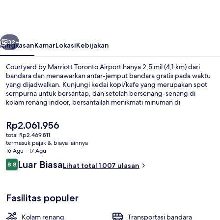
Marriott
Toronto
Airport
belumnya
Berikutnya
32+
Ringkasan
Kamar
Lokasi
Kebijakan
Courtyard by Marriott Toronto Airport hanya 2,5 mil (4,1 km) dari
bandara dan menawarkan antar-jemput bandara gratis pada waktu
yang dijadwalkan. Kunjungi kedai kopi/kafe yang merupakan spot
sempurna untuk bersantap, dan setelah bersenang-senang di
kolam renang indoor, bersantailah menikmati minuman di
bar/lounge.Terdapat pusat kebugaran dan toko roti/camilan, serta
fasilitas dalam kamar yang meliputi kulkas dan microwave. Staf dan
Harga
Rp2.061.956
bandara mendapatkan nilai yang baik dari para traveler.
saat
total Rp2.469.811
ini
termasuk pajak & biaya lainnya
Seprai antialergi, brankas, meja kerja,
Rp2.061.956
16 Agu - 17 Agu
Ulasan
Luar Biasa
8,8
Lihat total 1.007 ulasan
8,8 dari 10
Fasilitas populer
Kolam renang
Transportasi bandara