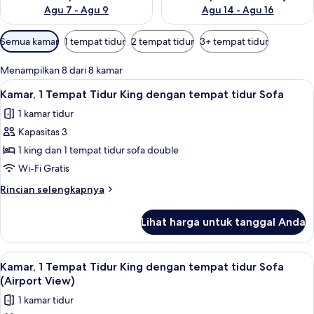
Agu 7 - Agu 9
Agu 14 - Agu 16
Filter
Semua kamar
1 tempat tidur
2 tempat tidur
3+ tempat tidur
tersedia
untuk
Menampilkan 8 dari 8 kamar
kamar
Lihat
Seprai antialergi, brankas, meja kerja,
4
Kamar, 1 Tempat Tidur King dengan tempat tidur Sofa
semua
1 kamar tidur
foto
Kapasitas 3
untuk
Kamar,
1 king dan 1 tempat tidur sofa double
1
Wi-Fi Gratis
Tempat
Rincian
Rincian selengkapnya
Tidur
lebih
King
lanjut
Lihat harga untuk tanggal Anda
untuk
dengan
Kamar,
tempat
1
Lihat
Seprai antialergi, brankas, meja kerja,
tidur
1
Tempat
Kamar, 1 Tempat Tidur King dengan tempat tidur Sofa
semua
Tidur
Sofa
(Airport View)
King
foto
1 kamar tidur
dengan
untuk