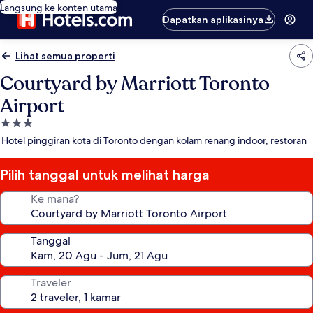
Langsung ke konten utama
Dapatkan aplikasinya
Lihat semua properti
Courtyard by Marriott Toronto
Airport
Properti
bintang
Hotel pinggiran kota di Toronto dengan kolam renang indoor, restoran
3.0
Pilih tanggal untuk melihat harga
Ke mana?
Tanggal
Traveler