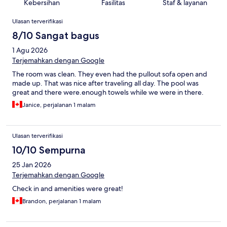
Kebersihan
Fasilitas
Staf & layanan
Ulasan
Ulasan terverifikasi
8/10 Sangat bagus
1 Agu 2026
Terjemahkan dengan Google
The room was clean. They even had the pullout sofa open and
made up. That was nice after traveling all day. The pool was
great and there were.enough towels while we were in there.
Janice, perjalanan 1 malam
Ulasan terverifikasi
10/10 Sempurna
25 Jan 2026
Terjemahkan dengan Google
Check in and amenities were great!
Brandon, perjalanan 1 malam