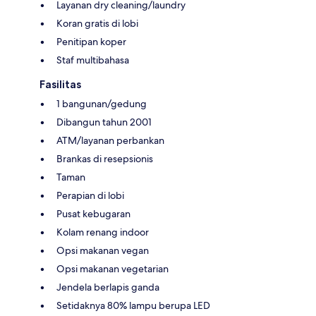
Layanan dry cleaning/laundry
Koran gratis di lobi
Penitipan koper
Staf multibahasa
Fasilitas
1 bangunan/gedung
Dibangun tahun 2001
ATM/layanan perbankan
Brankas di resepsionis
Taman
Perapian di lobi
Pusat kebugaran
Kolam renang indoor
Opsi makanan vegan
Opsi makanan vegetarian
Jendela berlapis ganda
Setidaknya 80% lampu berupa LED