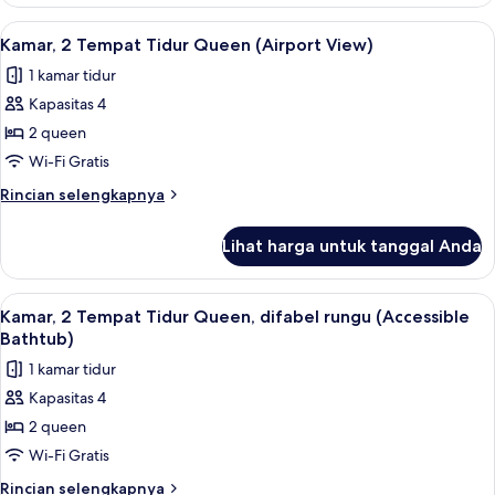
Kamar,
Beberapa
Lihat
Seprai antialergi, brankas, meja kerja,
3
Tempat
Kamar, 2 Tempat Tidur Queen (Airport View)
semua
Tidur
1 kamar tidur
(Airport
foto
View)
Kapasitas 4
untuk
Kamar,
2 queen
2
Wi-Fi Gratis
Tempat
Rincian
Rincian selengkapnya
Tidur
lebih
Queen
lanjut
Lihat harga untuk tanggal Anda
untuk
(Airport
Kamar,
View)
2
Lihat
Seprai antialergi, brankas, meja kerja,
3
Tempat
Kamar, 2 Tempat Tidur Queen, difabel rungu (Accessible
semua
Tidur
Bathtub)
Queen
foto
1 kamar tidur
(Airport
untuk
View)
Kapasitas 4
Kamar,
2 queen
2
Tempat
Wi-Fi Gratis
Tidur
Rincian
Rincian selengkapnya