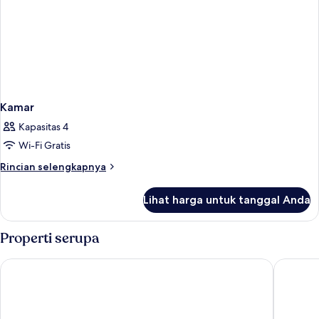
Kamar
Kapasitas 4
Wi-Fi Gratis
Rincian
Rincian selengkapnya
lebih
lanjut
Lihat harga untuk tanggal Anda
untuk
Kamar
Properti serupa
Kensington Gardens Hotel
Byron H