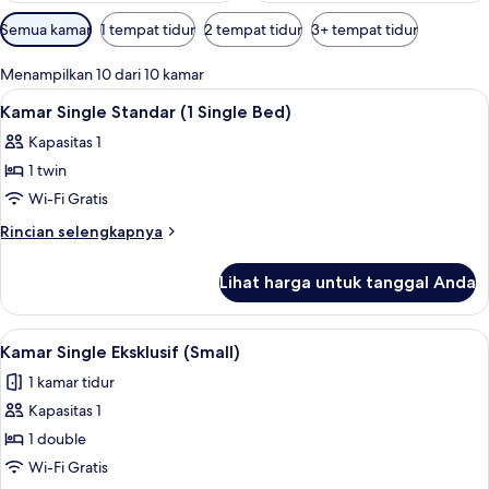
Filter
Semua kamar
1 tempat tidur
2 tempat tidur
3+ tempat tidur
tersedia
untuk
Menampilkan 10 dari 10 kamar
kamar
Lihat
Kamar Single Standar (1 Single Bed) | B
4
Kamar Single Standar (1 Single Bed)
semua
Kapasitas 1
foto
1 twin
untuk
Kamar
Wi-Fi Gratis
Single
Rincian
Rincian selengkapnya
Standar
lebih
lanjut
(1
Lihat harga untuk tanggal Anda
untuk
Single
Kamar
Bed)
Single
Lihat
Kamar Single Eksklusif (Small) | Branka
4
Standar
Kamar Single Eksklusif (Small)
semua
(1
1 kamar tidur
Single
foto
Bed)
Kapasitas 1
untuk
Kamar
1 double
Single
Wi-Fi Gratis