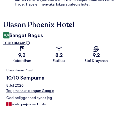
Hyde. Traveler menyukai lokasi strategis hotel.
Ulasan Phoenix Hotel
Ulasan
Sangat Bagus
8,8
1.000 ulasan
9,2
8,2
9,2
Kebersihan
Fasilitas
Staf & layanan
Ulasan
Ulasan terverifikasi
10/10 Sempurna
8 Jul 2026
Terjemahkan dengan Google
God beliggenhed synes jeg
Mads, perjalanan 1 malam