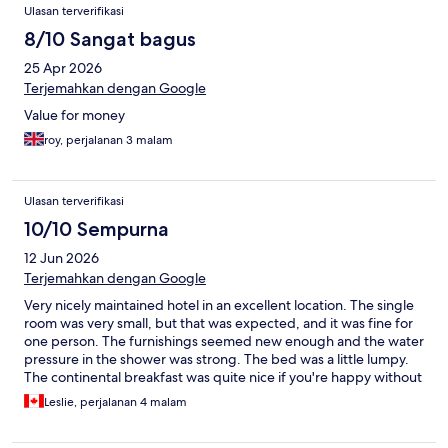
Ulasan terverifikasi
8/10 Sangat bagus
25 Apr 2026
Terjemahkan dengan Google
Value for money
roy, perjalanan 3 malam
Ulasan terverifikasi
10/10 Sempurna
12 Jun 2026
Terjemahkan dengan Google
Very nicely maintained hotel in an excellent location. The single
room was very small, but that was expected, and it was fine for
one person. The furnishings seemed new enough and the water
pressure in the shower was strong. The bed was a little lumpy.
The continental breakfast was quite nice if you're happy without
hot dishes. The location is minutes from the high street with two
Leslie, perjalanan 4 malam
Tube stations and loads of cafes, restaurants and shops.
Kensington Gardens/Hyde Park is a short (less than 10 minute)