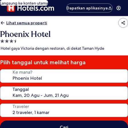
Langsung ke konten utama
Dapatkan aplikasinya
Lihat semua properti
Phoenix Hotel
Properti
bintang
Hotel gaya Victoria dengan restoran, di dekat Taman Hyde
3.5
Pilih tanggal untuk melihat harga
Ke mana?
Tanggal
Traveler
Cari