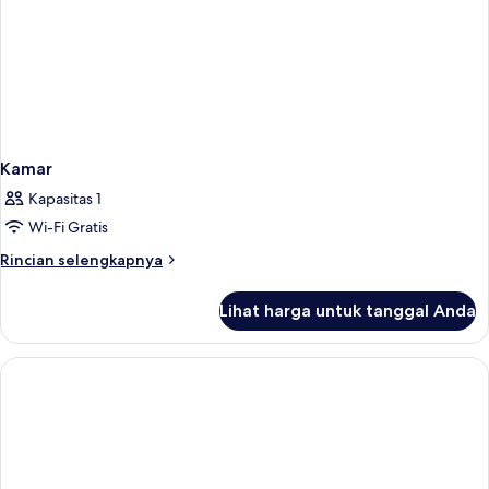
Kamar
Kapasitas 1
Wi-Fi Gratis
Rincian
Rincian selengkapnya
lebih
lanjut
Lihat harga untuk tanggal Anda
untuk
Kamar