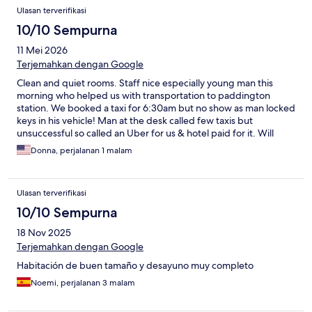
walk. The hotel is on a quiet street. The hotel bar is never open,
Ulasan terverifikasi
but there are at least 4 pubs within 2 minutes. Overall very good
value for money.
10/10 Sempurna
11 Mei 2026
Terjemahkan dengan Google
Clean and quiet rooms. Staff nice especially young man this
morning who helped us with transportation to paddington
station. We booked a taxi for 6:30am but no show as man locked
keys in his vehicle! Man at the desk called few taxis but
unsuccessful so called an Uber for us & hotel paid for it. Will
definitely stay at hotel next time we visit London.
Donna, perjalanan 1 malam
Ulasan terverifikasi
10/10 Sempurna
18 Nov 2025
Terjemahkan dengan Google
Habitación de buen tamaño y desayuno muy completo
Noemi, perjalanan 3 malam