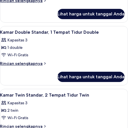
Rincian
Rincian selengkapnya
Eksekutif
lebih
lanjut
Lihat harga untuk tanggal Anda
untuk
Kamar
Twin
Lihat
Brankas, meja kerja, tirai kedap cahaya
4
Eksekutif
Kamar Double Standar, 1 Tempat Tidur Double
semua
Kapasitas 3
foto
1 double
untuk
Kamar
Wi-Fi Gratis
Double
Rincian
Rincian selengkapnya
Standar,
lebih
lanjut
1
Lihat harga untuk tanggal Anda
untuk
Tempat
Kamar
Tidur
Double
Lihat
Brankas, meja kerja, tirai kedap cahaya
4
Double
Standar,
Kamar Twin Standar, 2 Tempat Tidur Twin
semua
1
Kapasitas 3
Tempat
foto
Tidur
2 twin
untuk
Double
Kamar
Wi-Fi Gratis
Twin
Rincian
Rincian selengkapnya