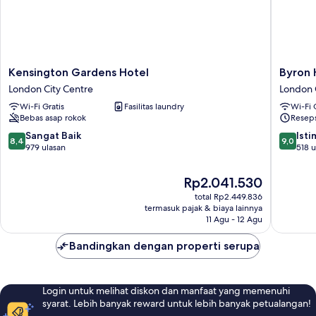
Kensington
Byron
Kensington Gardens Hotel
Byron 
Gardens
Hotel
London City Centre
London 
Hotel
London
Wi-Fi Gratis
Fasilitas laundry
Wi-Fi 
London
London
Bebas asap rokok
Reseps
City
City
Centre
Centre
8.4
9.0
Sangat Baik
Ist
8,4
9,0
dari
dari
979 ulasan
518 u
10,
10,
Sangat
Istimew
Harga
Rp2.041.530
Baik,
518
sekarang
total Rp2.449.836
979
ulasan
Rp2.041.530
termasuk pajak & biaya lainnya
ulasan
11 Agu - 12 Agu
Bandingkan dengan properti serupa
Login untuk melihat diskon dan manfaat yang memenuhi
syarat. Lebih banyak reward untuk lebih banyak petualangan!