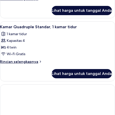
Standar,
lebih
lanjut
2
Lihat harga untuk tanggal Anda
untuk
Tempat
Kamar
Tidur
Twin
Lihat
Brankas, meja kerja, tirai kedap cahaya
4
Twin
Standar,
Kamar Quadruple Standar, 1 kamar tidur
semua
2
1 kamar tidur
Tempat
foto
Tidur
Kapasitas 4
untuk
Twin
Kamar
4 twin
Quadruple
Wi-Fi Gratis
Standar,
Rincian
Rincian selengkapnya
1
lebih
kamar
lanjut
Lihat harga untuk tanggal Anda
untuk
tidur
Kamar
Quadruple
Standar,
1
kamar
tidur