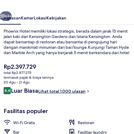
belumnya
Berikutnya
63+
Ringkasan
Kamar
Lokasi
Kebijakan
Phoenix Hotel memiliki lokasi strategis, berada dalam jarak 15 menit
jalan kaki dari Kensington Gardens dan Istana Kensington. Anda
dapat bersantap di restoran atau bersantai di pengujung hari
dengan manikmati minuman dari bar/lounge.Kunjungi Taman Hyde
dan Marble Arch yang hanya berjarak 5 menit berkendara dari hotel
Gaya Victoria ini.Para wisatawan menyukainya karena sangat dekat
dari transportasi umum: Stasiun Bawah Tanah Bayswater hanya 3
Harga
Rp2.397.729
menit dan Stasiun Bawah Tanah Queensway hanya 6 menit.
saat
total Rp2.877.275
ini
termasuk pajak & biaya lainnya
Bagian depan properti
Rp2.397.729
20 Agu - 21 Agu
Ulasan
Luar Biasa
8,8
Lihat total 1.000 ulasan
8,8 dari 10
Fasilitas populer
Wi-Fi Gratis
Restoran
Bar
Fasilitas laundry