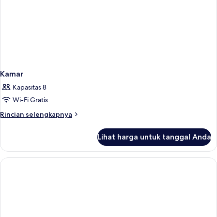
Kamar
Kapasitas 8
Wi-Fi Gratis
Rincian
Rincian selengkapnya
lebih
lanjut
Lihat harga untuk tanggal Anda
untuk
Kamar