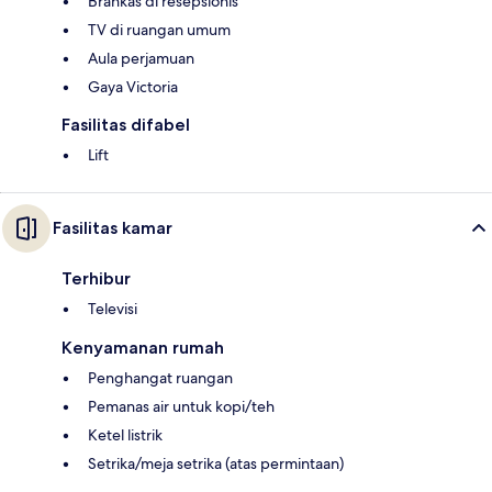
Brankas di resepsionis
TV di ruangan umum
Aula perjamuan
Gaya Victoria
Fasilitas difabel
Lift
Fasilitas kamar
Terhibur
Televisi
Kenyamanan rumah
Penghangat ruangan
Pemanas air untuk kopi/teh
Ketel listrik
Setrika/meja setrika (atas permintaan)