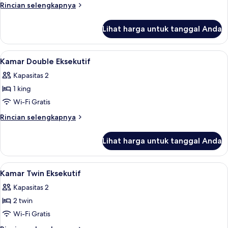
Eksklusif
Rincian
Rincian selengkapnya
(Small)
lebih
lanjut
Lihat harga untuk tanggal Anda
untuk
Kamar
Single
Lihat
Kamar Double Eksekutif | Brankas, meja
4
Eksklusif
Kamar Double Eksekutif
semua
(Small)
Kapasitas 2
foto
1 king
untuk
Kamar
Wi-Fi Gratis
Double
Rincian
Rincian selengkapnya
Eksekutif
lebih
lanjut
Lihat harga untuk tanggal Anda
untuk
Kamar
Double
Lihat
Kamar Twin Eksekutif | Brankas, meja k
4
Eksekutif
Kamar Twin Eksekutif
semua
Kapasitas 2
foto
2 twin
untuk
Kamar
Wi-Fi Gratis
Twin