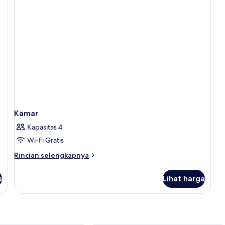
complimentary
minibar
Kamar
Kapasitas 4
Wi-Fi Gratis
Rincian
Rincian selengkapnya
lebih
lanjut
a
Lihat harga
untuk
Kamar