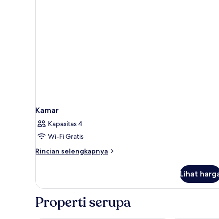
Kamar
Kapasitas 4
Wi-Fi Gratis
Rincian
Rincian selengkapnya
lebih
lanjut
Lihat harg
untuk
Kamar
Properti serupa