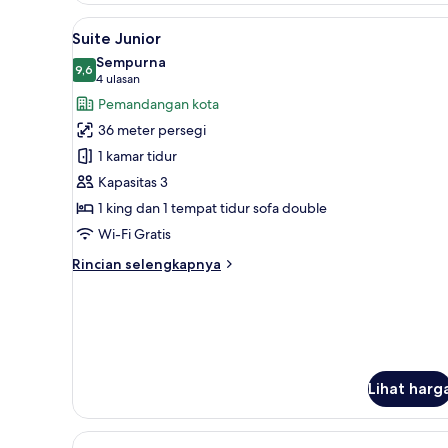
Superior
Lihat
Smart TV dan smart speaker
7
Suite Junior
semua
Sempurna
foto
9,6
9,6 dari 10
(4
4 ulasan
untuk
ulasan)
Pemandangan kota
Suite
36 meter persegi
Junior
1 kamar tidur
Kapasitas 3
1 king dan 1 tempat tidur sofa double
Wi-Fi Gratis
Rincian
Rincian selengkapnya
lebih
lanjut
untuk
Suite
Junior
Lihat harg