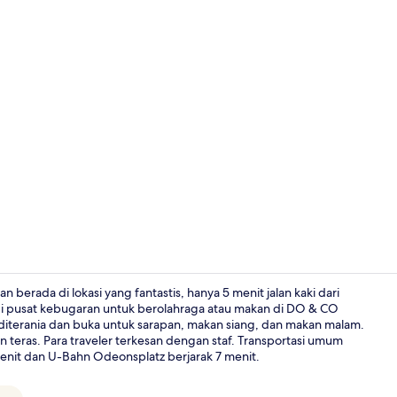
Kamar Double
rada di lokasi yang fantastis, hanya 5 menit jalan kaki dari
i pusat kebugaran untuk berolahraga atau makan di DO & CO
editerania dan buka untuk sarapan, makan siang, dan makan malam.
The Penthous
n teras. Para traveler terkesan dengan staf. Transportasi umum
menit dan U-Bahn Odeonsplatz berjarak 7 menit.