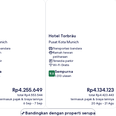
Hotel Torbräu
Hotel
Hotel Torbräu
Torbräu
unich
Pusat Kota Munich
Pusat
 bandara
Transportasi bandara
Kota
n
Ramah hewan
Munich
peliharaan
ir
Tersedia parkir
Wi-Fi Gratis
9.6
a
Sempurna
9,6
dari
n
1.013 ulasan
10,
Sempurna,
Harga
Harga
Rp4.255.649
Rp4.134.123
1.013
sekarang
sekarang
ulasan
total Rp4.553.544
total Rp4.423.443
Rp4.255.649
Rp4.134.123
termasuk pajak & biaya lainnya
termasuk pajak & biaya lainnya
6 Sep - 7 Sep
20 Agu - 21 Agu
Bandingkan dengan properti serupa