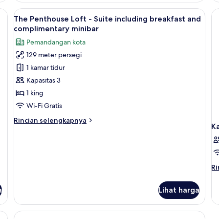
Double
Lihat
The Penthouse Loft - Suite including 
15
Junior,
The Penthouse Loft - Suite including breakfast and
semua
1
complimentary minibar
Tempat
foto
Pemandangan kota
Tidur
untuk
King,
129 meter persegi
The
pemandangan
1 kamar tidur
Penthouse
kota,
sudut
Loft
Kapasitas 3
-
1 king
Suite
Wi-Fi Gratis
including
Rincian
Rincian selengkapnya
breakfast
K
lebih
and
lanjut
untuk
complimentary
The
minibar
Penthouse
Ri
Ri
Loft
le
-
la
a
Lihat harga
Suite
un
including
K
breakfast
and