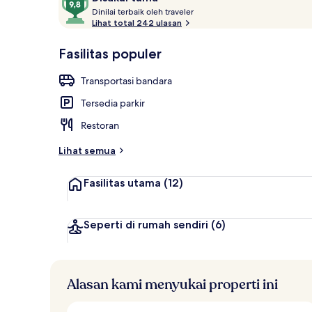
D
dari
Dinilai terbaik oleh traveler
i
Lihat total 242 ulasan
10,
Dek berjemu
n
Disukai
i
Fasilitas populer
tamu
l
a
Transportasi bandara
i
Tersedia parkir
t
e
Restoran
r
b
Lihat semua
a
i
Fasilitas utama
(12)
k
o
l
Seperti di rumah sendiri
(6)
e
h
t
Alasan kami menyukai properti ini
r
a
v