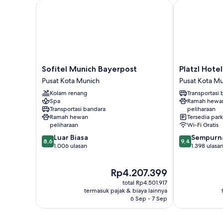
Sofitel Munich Bayerpost
Platzl Hotel
Sofitel
Platzl
Sofitel Munich Bayerpost
Platzl Hotel
Munich
Hotel
Pusat Kota Munich
Pusat Kota M
Bayerpost
Pusat
Kolam renang
Transportasi
Pusat
Kota
Spa
Ramah hewa
Kota
Munich
Transportasi bandara
peliharaan
Munich
Ramah hewan
Tersedia park
peliharaan
Wi-Fi Gratis
8.6
9.4
Luar Biasa
Sempurn
8,6
9,4
dari
dari
1.006 ulasan
1.398 ulasa
10,
10,
Luar
Sempurna,
Harga
Rp4.207.399
Biasa,
1.398
sekarang
1.006
ulasan
total Rp4.501.917
Rp4.207.399
ulasan
termasuk pajak & biaya lainnya
6 Sep - 7 Sep