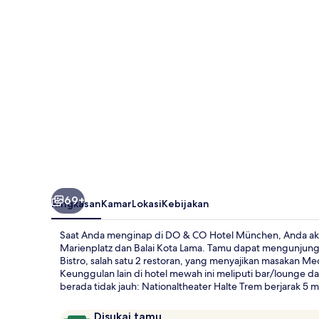
Hotel
München
69+
Ringkasan
Kamar
Lokasi
Kebijakan
Saat Anda menginap di DO & CO Hotel München, Anda akan be
Marienplatz dan Balai Kota Lama. Tamu dapat mengunjung
Bistro, salah satu 2 restoran, yang menyajikan masakan M
Keunggulan lain di hotel mewah ini meliputi bar/lounge da
berada tidak jauh: Nationaltheater Halte Trem berjarak 5 
Ulasan
9,8
Disukai tamu