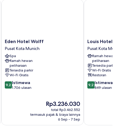
Eden Hotel Wolff
Louis Hotel
Eden
Louis
Eden Hotel Wolff
Louis Hotel
Hotel
Hotel
Pusat Kota Munich
Pusat Kota Munich
Wolff
Pusat
Spa
Ramah hewan
Pusat
Kota
Ramah hewan
peliharaan
Kota
Munich
peliharaan
Tersedia parkir
Munich
Tersedia parkir
Wi-Fi Gratis
Wi-Fi Gratis
Restoran
9.2
9.2
Istimewa
Istimewa
9,2
9,2
dari
dari
1.706 ulasan
849 ulasan
10,
10,
Istimewa,
Istimewa,
Harga
Ha
Rp3.236.030
R
1.706
849
sekarang
se
ulasan
ulasan
total Rp3.462.552
Rp3.236.030
Rp
termasuk pajak & biaya lainnya
termasuk paj
6 Sep - 7 Sep